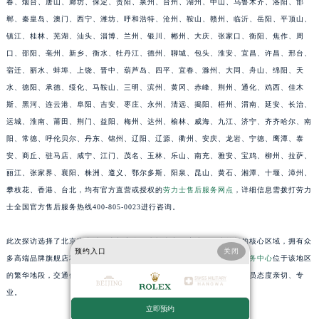
春、烟台、唐山、廊坊、保定、贵阳、泉州、台州、湖州、中山、乌鲁木齐、洛阳、邯
福建省漳州市龙文区步港路劳力士售后服务中心（需提前预约）
郸、秦皇岛、澳门、西宁、潍坊、呼和浩特、沧州、鞍山、赣州、临沂、岳阳、平顶山、
镇江、桂林、芜湖、汕头、淄博、兰州、银川、郴州、大庆、张家口、衡阳、焦作、周
江苏省常州市新北区龙锦路1590号现代传媒中心5号楼10层1008室劳力士售后服务中心（需提前预约）
口、邵阳、亳州、新乡、衡水、牡丹江、德州、聊城、包头、淮安、宜昌、许昌、邢台、
江苏省淮安市清江浦区淮海北路劳力士售后服务中心（需提前预约）
宿迁、丽水、蚌埠、上饶、晋中、葫芦岛、四平、宜春、滁州、大同、舟山、绵阳、天
江苏省连云港市海州区通灌北路劳力士售后服务中心（需提前预约）
水、德阳、承德、绥化、马鞍山、三明、滨州、黄冈、赤峰、荆州、通化、鸡西、佳木
江苏省南京市秦淮区中山南路1号南京中心22层22-C1-C3室劳力士售后服务中心（需提前预约）
斯、黑河、连云港、阜阳、吉安、枣庄、永州、清远、揭阳、梧州、渭南、延安、长治、
江苏省宿迁市宿城区西湖路劳力士售后服务中心（需提前预约）
运城、淮南、莆田、荆门、益阳、梅州、达州、榆林、威海、九江、济宁、齐齐哈尔、南
江苏省泰州市海陵区永定东路399号置地商务中心东塔（华润万象城）17层1706室劳力士售后服务中心（需提前预约）
阳、常德、呼伦贝尔、丹东、锦州、辽阳、辽源、衢州、安庆、龙岩、宁德、鹰潭、泰
安、商丘、驻马店、咸宁、江门、茂名、玉林、乐山、南充、雅安、宝鸡、柳州、拉萨、
江苏省徐州市鼓楼区淮海东路29号苏宁广场IFC国际金融中心35层3508室劳力士售后服务中心（需提前预约）
丽江、张家界、襄阳、株洲、遵义、鄂尔多斯、阳泉、昆山、黄石、湘潭、十堰、漳州、
江苏省盐城市盐都区世纪大道5号盐城金融城写字楼1号楼16层1604室劳力士售后服务中心（需提前预约）
攀枝花、香港、台北，均有官方直营或授权的
劳力士售后服务网点
，详细信息需拨打劳力
江苏省扬州市邗江区国展路29号星耀天地写字楼1号楼18层1803室劳力士售后服务中心（需提前预约）
士全国官方售后服务热线400-805-0023进行咨询。
江苏省镇江市京口区中山东路劳力士售后服务中心（需提前预约）
江西省抚州市临川区赣东大道劳力士售后服务中心（需提前预约）
此次探访选择了北京市东城区东长安街作为样本点，该地区作为首都的核心区域，拥有众
预约入口
关闭
江西省赣州市章贡区文清路劳力士售后服务中心（需提前预约）
多高端品牌旗舰店和服务中心。在探访过程中，我们发现
劳力士售后服务中心
位于该地区
的繁华地段，交通便利，环境优雅。店内装潢典雅且布局合理，服务人员态度亲切、专
江西省吉安市吉州区井冈山大道劳力士售后服务中心（需提前预约）
业。
江西省景德镇市珠山区珠山中路劳力士售后服务中心（需提前预约）
立即预约
江西省九江市浔阳区浔阳路劳力士售后服务中心（需提前预约）