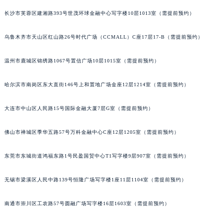
辽宁省沈阳市沈河区中街路137号亨得利名表维修授权店1楼劳力士售后服务中心（需提前预约）
长沙市芙蓉区建湘路393号世茂环球金融中心写字楼10层1013室（需提前预约）
辽宁省沈阳市沈河区中街路83号亨得利名表维修授权店1楼劳力士售后服务中心（需提前预约）
乌鲁木齐市天山区红山路26号时代广场（CCMALL）C座17层17-B（需提前预约）
北京市朝阳区建国门外大街甲6号华熙国际中心D座11层1102室劳力士售后服务中心（北京总部）（需提前预约）
北京市东城区东长安街1号王府井东方广场W3座6层602室劳力士售后服务中心（需提前预约）
温州市鹿城区锦绣路1067号置信广场10层1015室（需提前预约）
河北省保定市竞秀区朝阳北大街北国先天下劳力士售后服务中心（需提前预约）
内蒙古自治区阿拉善盟市左旗土尔扈特大街劳力士售后服务中心（需提前预约）
哈尔滨市南岗区东大直街146号上和置地广场金座12层1214室（需提前预约）
内蒙古自治区巴彦淖尔市临河区新华街劳力士售后服务中心（需提前预约）
大连市中山区人民路15号国际金融大厦7层G室（需提前预约）
内蒙古自治区包头市青山区幸福路甲3号王府井百货名表维修劳力士售后服务中心（需提前预约）
内蒙古自治区赤峰市红山区哈达街劳力士售后服务中心（需提前预约）
佛山市禅城区季华五路57号万科金融中心C座12层1205室（需提前预约）
内蒙古自治区鄂尔多斯市东胜区伊金霍洛街劳力士售后服务中心（需提前预约）
内蒙古自治区呼伦贝尔市海拉尔区中央街劳力士售后服务中心（需提前预约）
东莞市东城街道鸿福东路1号民盈国贸中心T1写字楼9层907室（需提前预约）
内蒙古自治区通辽市科尔沁区明仁大街劳力士售后服务中心（需提前预约）
内蒙古自治区乌海市海勃湾区人民南路劳力士售后服务中心（需提前预约）
无锡市梁溪区人民中路139号恒隆广场写字楼1座11层1104室（需提前预约）
内蒙古自治区乌兰察布市集宁区恩和大街劳力士售后服务中心（需提前预约）
南通市崇川区工农路57号圆融广场写字楼16层1603室（需提前预约）
内蒙古自治区锡林郭勒盟市锡林浩特市光明街与额尔敦路交叉口劳力士售后服务中心（需提前预约）
内蒙古自治区兴安盟市乌兰浩特市兴安大街劳力士售后服务中心（需提前预约）