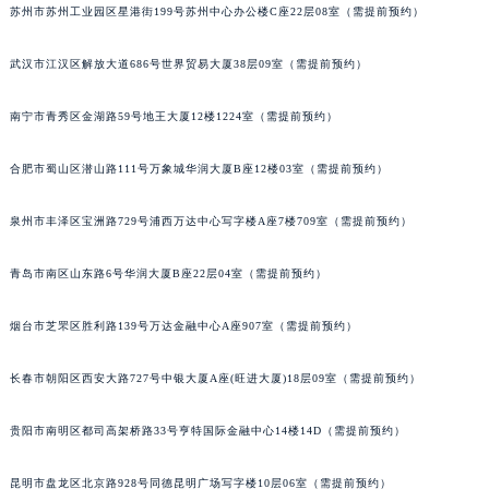
苏州市苏州工业园区星港街199号苏州中心办公楼C座22层08室（需提前预约）
山西省大同市平城区迎宾街劳力士售后服务中心（需提前预约）
山西省晋城市城区黄华街劳力士售后服务中心（需提前预约）
武汉市江汉区解放大道686号世界贸易大厦38层09室（需提前预约）
山西省晋中市榆次区顺城街劳力士售后服务中心（需提前预约）
南宁市青秀区金湖路59号地王大厦12楼1224室（需提前预约）
山西省临汾市尧都区解放路劳力士售后服务中心（需提前预约）
山西省吕梁市离石区永宁中路与建设街交叉口劳力士售后服务中心（需提前预约）
合肥市蜀山区潜山路111号万象城华润大厦B座12楼03室（需提前预约）
山西省朔州市朔城区怡西路与鄯阳西街交汇处劳力士售后服务中心（需提前预约）
山西省忻州市忻府区和平东街与七一南路交叉口劳力士售后服务中心（需提前预约）
泉州市丰泽区宝洲路729号浦西万达中心写字楼A座7楼709室（需提前预约）
山西省阳泉市郊区平阳东街与新城大道交叉口劳力士售后服务中心（需提前预约）
山西省运城市盐湖区河东街劳力士售后服务中心（需提前预约）
青岛市南区山东路6号华润大厦B座22层04室（需提前预约）
山西省长治市潞州区英雄中路劳力士售后服务中心（需提前预约）
烟台市芝罘区胜利路139号万达金融中心A座907室（需提前预约）
山西省太原市迎泽区迎泽街道解放路15号亨得利名表维修授权店3楼劳力士售后服务中心（需提前预约）
天津市和平区赤峰道136号天津国际金融中心26层2603室劳力士售后服务中心（需提前预约）
长春市朝阳区西安大路727号中银大厦A座(旺进大厦)18层09室（需提前预约）
安徽省安庆市迎江区人民路劳力士售后服务中心（需提前预约）
安徽省蚌埠市蚌山区淮河路劳力士售后服务中心（需提前预约）
贵阳市南明区都司高架桥路33号亨特国际金融中心14楼14D（需提前预约）
安徽省亳州市谯城区魏武大道劳力士售后服务中心（需提前预约）
昆明市盘龙区北京路928号同德昆明广场写字楼10层06室（需提前预约）
安徽省池州市贵池区长江路劳力士售后服务中心（需提前预约）