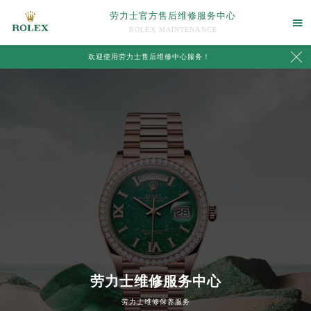
劳力士官方售后维修服务中心

ROLEX MAINTENANCE

欢迎使用劳力士售后维修中心服务！
中心介绍
联系我们
劳力士维修服务中心
劳力士维修保养服务