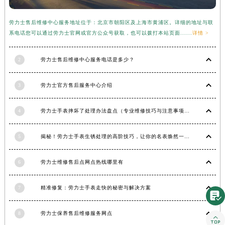
河南省郑州市二七区民主路10号华润大厦29层2905室劳力士售后服务中心（需提前预约）
劳力士售后维修中心服务地址位于：北京市朝阳区及上海市黄浦区。详细的地址与联
河南省周口市川汇区七一路劳力士售后服务中心（需提前预约）
系电话您可以通过劳力士官网或官方公众号获取，也可以拨打本站页面......
详情 >
河南省驻马店市驿城区乐山大道与置地大道交叉口劳力士售后服务中心（需提前预约）
湖北省鄂州市鄂城区文星大道劳力士售后服务中心（需提前预约）
2
劳力士售后维修中心服务电话是多少？
湖北省黄冈市黄州区赤壁大道劳力士售后服务中心（需提前预约）
湖北省黄石市黄石港区武汉路劳力士售后服务中心（需提前预约）
3
劳力士官方售后服务中心介绍
湖北省荆门市东宝中天街步行街劳力士售后服务中心（需提前预约）
湖北省荆州市荆州区荆中路劳力士售后服务中心（需提前预约）
4
劳力士手表摔坏了处理办法盘点（专业维修技巧与注意事项）
湖北省十堰市茅箭区人民北路劳力士售后服务中心（需提前预约）
5
揭秘！劳力士手表生锈处理的高阶技巧，让你的名表焕然一新！
湖北省随州市曾都区青年路劳力士售后服务中心（需提前预约）
湖北省咸宁市咸安区长安大道劳力士售后服务中心（需提前预约）
6
劳力士维修售后点网点热线哪里有
湖北省襄阳市樊城区长虹路与人民路交叉口劳力士售后服务中心（需提前预约）
湖北省孝感市孝南区复兴大道劳力士售后服务中心（需提前预约）
7
精准修复：劳力士手表走快的秘密与解决方案

湖北省宜昌市西陵区夷陵大道与港窑路劳力士售后服务中心（需提前预约）
湖南省常德市武陵区人民路劳力士售后服务中心（需提前预约）
8
劳力士保养售后维修服务网点

湖南省郴州市北湖区国庆北路劳力士售后服务中心（需提前预约）