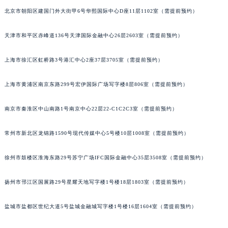
北京市朝阳区建国门外大街甲6号华熙国际中心D座11层1102室（需提前预约）
重庆市江北区观音桥步行街2号融恒时代广场写字楼9层902室（需提前预约）
长沙市芙蓉区定王台街道建湘路393号世茂环球金融中心写字楼（芙蓉广场）10层13室（需提前预约）
天津市和平区赤峰道136号天津国际金融中心26层2603室（需提前预约）
郑州市二七区铭功路10号华润大厦写字楼29层2905室（需提前预约）
太原市迎泽区解放路15号亨得利名表服务中心（品牌授权店）3层整层（需提前预约）
上海市徐汇区虹桥路3号港汇中心2座37层3705室（需提前预约）
沈阳市沈河区中街路137号亨得利名表服务中心（品牌授权店）1层整层（需提前预约）
沈阳市沈河区中街路83号亨得利名表服务中心（品牌授权店）1层整层（需提前预约）
上海市黄浦区南京东路299号宏伊国际广场写字楼8层806室（需提前预约）
乌鲁木齐市天山区红山路26号时代广场（CCMALL）C座17层17-B（需提前预约）
南京市秦淮区中山南路1号南京中心22层22-C1C2C3室（需提前预约）
温州市鹿城区锦绣路1067号置信广场10层1015室（需提前预约）
哈尔滨市道里区友谊西路600号富力中心T2座写字楼29层03室（需提前预约）
常州市新北区龙锦路1590号现代传媒中心5号楼10层1008室（需提前预约）
大连市中山区人民路15号国际金融大厦7层G室（需提前预约）
佛山市禅城区季华五路57号万科金融中心C座12层1205室（需提前预约）
徐州市鼓楼区淮海东路29号苏宁广场IFC国际金融中心35层3508室（需提前预约）
东莞市东城街道鸿福东路1号民盈国贸中心T1写字楼9层907室（需提前预约）
扬州市邗江区国展路29号星耀天地写字楼1号楼18层1803室（需提前预约）
无锡市梁溪区人民中路139号恒隆广场写字楼1座11层1104室（需提前预约）
南通市崇川区工农路57号圆融广场写字楼16层1603室（需提前预约）
盐城市盐都区世纪大道5号盐城金融城写字楼1号楼16层1604室（需提前预约）
苏州市苏州工业园区星港街199号苏州中心办公楼C座22层08室（需提前预约）
武汉市江汉区解放大道686号世界贸易大厦38层09室（需提前预约）