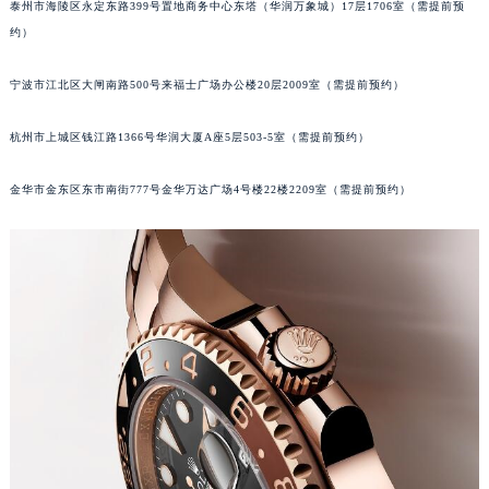
泰州市海陵区永定东路399号置地商务中心东塔（华润万象城）17层1706室（需提前预
南宁市青秀区金湖路59号地王大厦12楼1224室（需提前预约）
约）
合肥市蜀山区潜山路111号万象城华润大厦B座12楼03室（需提前预约）
宁波市江北区大闸南路500号来福士广场办公楼20层2009室（需提前预约）
泉州市丰泽区宝洲路729号浦西万达中心写字楼A座7楼709室（需提前预约）
青岛市南区山东路6号华润大厦B座22层04室（需提前预约）
杭州市上城区钱江路1366号华润大厦A座5层503-5室（需提前预约）
烟台市芝罘区胜利路139号万达金融中心A座907室（需提前预约）
长春市朝阳区西安大路727号中银大厦A座(旺进大厦)18层09室（需提前预约）
金华市金东区东市南街777号金华万达广场4号楼22楼2209室（需提前预约）
贵阳市南明区都司高架桥路33号亨特国际金融中心14楼14D（需提前预约）
昆明市盘龙区北京路928号同德昆明广场写字楼10层06室（需提前预约）
石家庄市长安区中山东路39号勒泰中心写字楼B座13层07室（需提前预约）
西安市碑林区南关正街88号华侨城长安国际中心E座6楼10室（需提前预约）
海口市龙华区金贸东路5号海口华润大厦B座17层1707室（需提前预约）
唐山市路南区新华东道100号万达广场写字楼A座10层1002室（需提前预约）
台州市椒江区东海大道1800号腾达中心东1幢20楼2002室（需提前预约）
内蒙古自治区呼和浩特市玉泉区大学西街70号华润万象城写字楼（鄂尔多斯大厦）23层2326室（需提前预约）
甘肃省兰州市七里河区西津西路16号兰州中心写字楼21层2102室（需提前预约）
重庆市解放碑渝中区民权路28号英利国际金融中心写字楼20层01室（需提前预约）