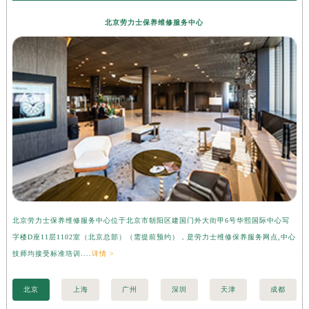
广西壮族自治区来宾市兴宾区桂中大道劳力士售后服务中心（需提前预约）
北京劳力士保养维修服务中心
广西壮族自治区柳州市城中区中山中路劳力士售后服务中心（需提前预约）
广西壮族自治区钦州市钦南区金海湾东大街劳力士售后服务中心（需提前预约）
广西壮族自治区梧州市万秀区龙湖镇高旺路劳力士售后服务中心（需提前预约）
广西壮族自治区玉林市玉州区金玉路劳力士售后服务中心（需提前预约）
海南省儋州市儋州市那大镇兰洋北路劳力士售后服务中心（需提前预约）
海南省东方市八所镇解放西路劳力士售后服务中心（需提前预约）
海南省琼海市嘉积镇东风路劳力士售后服务中心（需提前预约）
海南省三沙市西沙区西沙群岛永兴岛北京路劳力士售后服务中心（需提前预约）
海南省三亚市吉阳区迎宾路劳力士售后服务中心（需提前预约）
海南省万宁市万城镇解放路劳力士售后服务中心（需提前预约）
北京劳力士保养维修服务中心位于北京市朝阳区建国门外大街甲6号华熙国际中心写
上
海南省文昌市文城镇教育东路劳力士售后服务中心（需提前预约）
字楼D座11层1102室（北京总部）（需提前预约），是劳力士维修保养服务网点,中心
层
海南省五指山市通什镇三月三大道劳力士售后服务中心（需提前预约）
技师均接受标准培训....
详情 >
情 
香港特别行政区尖沙咀区油尖旺区广东道劳力士售后服务中心（需提前预约）
香港特别行政区金钟区中西区金钟道劳力士售后服务中心（需提前预约）
北京
上海
广州
深圳
天津
成都
香港特别行政区九龙区油尖旺区弥敦道劳力士售后服务中心（需提前预约）