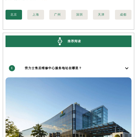
安徽省池州市贵池区长江路劳力士售后服务中心（需提前预约）
北京
上海
广州
深圳
天津
成都
安徽省滁州市琅琊区南谯北路劳力士售后服务中心（需提前预约）
安徽省阜阳市颍州区颍州北路劳力士售后服务中心（需提前预约）
安徽省淮北市相山区淮海路劳力士售后服务中心（需提前预约）
推荐阅读
安徽省淮南市田家庵区国庆中路劳力士售后服务中心（需提前预约）
安徽省黄山市屯溪区黄山西路劳力士售后服务中心（需提前预约）
安徽省六安市金安区解放中路劳力士售后服务中心（需提前预约）
安徽省马鞍山市雨山区湖南西路劳力士售后服务中心（需提前预约）
1
劳力士售后维修中心服务地址在哪里？
安徽省宿州市埇桥区人民中路劳力士售后服务中心（需提前预约）
安徽省铜陵市铜官区石城大道劳力士售后服务中心（需提前预约）
安徽省芜湖市镜湖区中山路步行街劳力士售后服务中心（需提前预约）
安徽省宣城市宣州区叠嶂西路劳力士售后服务中心（需提前预约）
福建省龙岩市新罗区九一南路劳力士售后服务中心（需提前预约）
福建省南平市建阳区人民西路劳力士售后服务中心（需提前预约）
福建省宁德市蕉城区天湖东路劳力士售后服务中心（需提前预约）
福建省莆田市城厢区霞林街道荔华东大道劳力士售后服务中心（需提前预约）