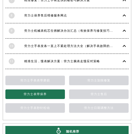
7
精准修复：劳力士手表走快的秘密与解决方案
江西省九江市浔阳区浔阳路劳力士售后服务中心（需提前预约）
8
劳力士保养售后维修服务网点
江西省南昌市红谷滩新区红谷中大道998号绿地双子塔（中央广场）A1座办公楼14层1407室劳力士售后服务中心（需提前预约）
江西省萍乡市安源区萍安北大道与康庄路交叉口劳力士售后服务中心（需提前预约）
9
劳力士机械表机芯生锈解决办法汇总（有效保养与修复技巧）
江西省上饶市信州区滨江西路劳力士售后服务中心（需提前预约）
江西省新余市渝水区北湖西路劳力士售后服务中心（需提前预约）
10
劳力士手表发条一直上不紧处理方法大全（解决手表故障的实用技巧）
江西省宜春市袁州区中山中路劳力士售后服务中心（需提前预约）
江西省鹰潭市月湖区胜利东路劳力士售后服务中心（需提前预约）
11
精准生活，慢表解决方案：劳力士腕表走慢应对策略
山东省德州市德城区东风中路劳力士售后服务中心（需提前预约）
山东省东营市东营区济南路劳力士售后服务中心（需提前预约）
劳力士手表表带磨损
劳力士划痕修复
山东省济南市历下区经十路11111号华润中心写字楼（万象城）15层1508室劳力士售后服务中心（需提前预约）
山东省济宁市任城区太白楼路劳力士售后服务中心（需提前预约）
劳力士表带保养
劳力士售后
山东省莱芜市文化南路8号银座商城名表维修一楼名表维修劳力士售后服务中心（需提前预约）
山东省临沂市兰山区解放路劳力士售后服务中心（需提前预约）
劳力士手表秒针松动
劳力士日期调整方法
山东省日照市东港区烟台路劳力士售后服务中心（需提前预约）
山东省泰安市泰山区财源街道泰山大街劳力士售后服务中心（需提前预约）
随机推荐
山东省威海市环翠区新威海路89号振华商厦一楼名表维修劳力士售后服务中心（需提前预约）