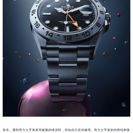
成都市锦江区人民东路6号SAC东原中心写字楼24层2406B室（需提前预约）
重庆市江北区观音桥步行街2号融恒时代广场写字楼9层902室（需提前预约）
长沙市芙蓉区定王台街道建湘路393号世茂环球金融中心写字楼（芙蓉广场）10层13室（需提前预约）
郑州市二七区铭功路10号华润大厦写字楼29层2905室（需提前预约）
太原市迎泽区解放路15号亨得利名表服务中心（品牌授权店）3层整层（需提前预约）
沈阳市沈河区中街路137号亨得利名表服务中心（品牌授权店）1层整层（需提前预约）
沈阳市沈河区中街路83号亨得利名表服务中心（品牌授权店）1层整层（需提前预约）
乌鲁木齐市天山区红山路26号时代广场（CCMALL）C座17层17-B（需提前预约）
温州市鹿城区锦绣路1067号置信广场10层1015室（需提前预约）
哈尔滨市道里区友谊西路600号富力中心T2座写字楼29层03室（需提前预约）
大连市中山区人民路15号国际金融大厦7层G室（需提前预约）
佛山市禅城区季华五路57号万科金融中心C座12层1205室（需提前预约）
东莞市东城街道鸿福东路1号民盈国贸中心T1写字楼9层907室（需提前预约）
无锡市梁溪区人民中路139号恒隆广场写字楼1座11层1104室（需提前预约）
南通市崇川区工农路57号圆融广场写字楼16层1603室（需提前预约）
首先，遇到劳力士手表表壳破裂的情况时，切勿自行尝试修理。劳力士手表的内部结构复
苏州市苏州工业园区星港街199号苏州中心办公楼C座22层08室（需提前预约）