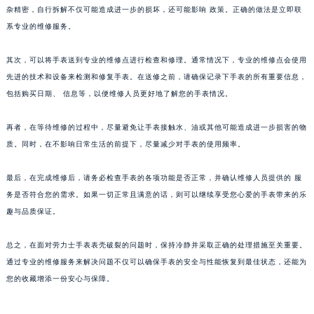
杂精密，自行拆解不仅可能造成进一步的损坏，还可能影响 政策。正确的做法是立即联
武汉市江汉区解放大道686号世界贸易大厦38层09室（需提前预约）
系专业的维修服务。
南宁市青秀区金湖路59号地王大厦12楼1224室（需提前预约）
合肥市蜀山区潜山路111号万象城华润大厦B座12楼03室（需提前预约）
其次，可以将手表送到专业的维修点进行检查和修理。通常情况下，专业的维修点会使用
泉州市丰泽区宝洲路729号浦西万达中心写字楼A座7楼709室（需提前预约）
先进的技术和设备来检测和修复手表。在送修之前，请确保记录下手表的所有重要信息，
包括购买日期、 信息等，以便维修人员更好地了解您的手表情况。
青岛市南区山东路6号华润大厦B座22层04室（需提前预约）
烟台市芝罘区胜利路139号万达金融中心A座907室（需提前预约）
再者，在等待维修的过程中，尽量避免让手表接触水、油或其他可能造成进一步损害的物
长春市朝阳区西安大路727号中银大厦A座(旺进大厦)18层09室（需提前预约）
质。同时，在不影响日常生活的前提下，尽量减少对手表的使用频率。
贵阳市南明区都司高架桥路33号亨特国际金融中心14楼14D（需提前预约）
昆明市盘龙区北京路928号同德昆明广场写字楼10层06室（需提前预约）
最后，在完成维修后，请务必检查手表的各项功能是否正常，并确认维修人员提供的 服
石家庄市长安区中山东路39号勒泰中心写字楼B座13层07室（需提前预约）
务是否符合您的需求。如果一切正常且满意的话，则可以继续享受您心爱的手表带来的乐
趣与品质保证。
西安市碑林区南关正街88号华侨城长安国际中心E座6楼10室（需提前预约）
海口市龙华区金贸东路5号海口华润大厦B座17层1707室（需提前预约）
总之，在面对劳力士手表表壳破裂的问题时，保持冷静并采取正确的处理措施至关重要。
唐山市路南区新华东道100号万达广场写字楼A座10层1002室（需提前预约）
通过专业的维修服务来解决问题不仅可以确保手表的安全与性能恢复到最佳状态，还能为
台州市椒江区东海大道1800号腾达中心东1幢20楼2002室（需提前预约）
您的收藏增添一份安心与保障。
内蒙古自治区呼和浩特市玉泉区大学西街70号华润万象城写字楼（鄂尔多斯大厦）23层2326室（需提前预约）
甘肃省兰州市七里河区西津西路16号兰州中心写字楼21层2102室（需提前预约）