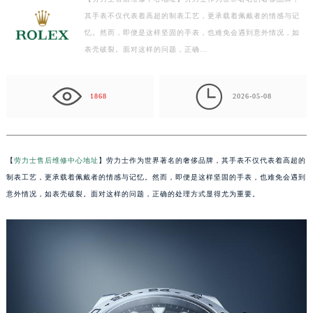
其手表不仅代表着高超的制表工艺，更承载着佩戴者的情感与记
扬州市邗江区国展路29号星耀天地写字楼1号楼18层1803室（需提前预约）
忆。然而，即便是这样坚固的手表，也难免会遇到意外情况，如
盐城市盐都区世纪大道5号盐城金融城写字楼1号楼16层1604室（需提前预约）
表壳破裂。面对这样的问题，正确…
泰州市海陵区永定东路399号置地商务中心东塔写字楼（华润万象城）17层1706室（需提前预约）
宁波市江北区大闸南路500号来福士广场办公楼20层2009室（需提前预约）

杭州市上城区钱江路1366号华润大厦写字楼A座5层503-5室（需提前预约）
1868
2026-05-08
金华市金东区东市南街777号金华万达广场写字楼4号楼22层2209室（需提前预约）
绍兴市越城区胜利东路379号世茂天际中心写字楼8层805室（需提前预约）
嘉兴市南湖区广益路705号嘉兴世界贸易中心写字楼A座13层1304室（需提前预约）
【
劳力士售后维修中心地址
】劳力士作为世界著名的奢侈品牌，其手表不仅代表着高超的
南昌市红谷滩新区红谷中大道998号绿地双子塔（中央广场）A1座办公楼14层07室（需提前预约）
制表工艺，更承载着佩戴者的情感与记忆。然而，即便是这样坚固的手表，也难免会遇到
济南市历下区经十路11111号华润中心写字楼（万象城）15层1508室（需提前预约）
意外情况，如表壳破裂。面对这样的问题，正确的处理方式显得尤为重要。
广州市天河区天河路230号万菱汇国际中心写字楼A塔7层704室（需提前预约）
广州市越秀区环市东路371-375号世界贸易中心大厦南塔写字楼15层07室（需提前预约）
深圳市罗湖区深南东路5001号华润大厦写字楼17层1701室（需提前预约）
惠州市惠城区江北文昌一路7号华贸大厦写字楼1座30层05室（需提前预约）
厦门市思明区湖滨东路95号华润大厦写字楼B座11层1104室（需提前预约）
福州市鼓楼区五四路128-1号恒力城写字楼15层03室（需提前预约）