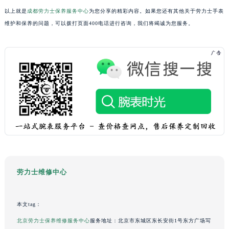
以上就是
成都劳力士保养服务中心
为您分享的精彩内容。如果您还有其他关于劳力士手表
重庆市解放碑渝中区民权路28号英利国际金融中心写字楼20层01室（需提前预约）
维护和保养的问题，可以拨打页面400电话进行咨询，我们将竭诚为您服务。
黑龙江省大庆市萨尔图区会战大街劳力士售后服务中心（需提前预约）
黑龙江省鹤岗市向阳区红军路劳力士售后服务中心（需提前预约）
黑龙江省黑河市爱辉区中央街劳力士售后服务中心（需提前预约）
黑龙江省鸡西市鸡冠区红军路劳力士售后服务中心（需提前预约）
黑龙江省佳木斯市向阳区长安路劳力士售后服务中心（需提前预约）
黑龙江省牡丹江市东安区太平路劳力士售后服务中心（需提前预约）
黑龙江省七台河市桃山区大同街劳力士售后服务中心（需提前预约）
黑龙江省齐齐哈尔市龙沙区龙华路劳力士售后服务中心（需提前预约）
黑龙江省双鸭山市尖山区新兴大街劳力士售后服务中心（需提前预约）
黑龙江省绥化市北林区新华街与康庄路交叉口劳力士售后服务中心（需提前预约）
黑龙江省伊春市伊美区通河路劳力士售后服务中心（需提前预约）
劳力士维修中心
吉林省白城市洮北区明仁南街劳力士售后服务中心（需提前预约）
吉林省白山市浑江区浑江大街劳力士售后服务中心（需提前预约）
本文tag：
吉林省吉林市船营区河南街劳力士售后服务中心（需提前预约）
北京劳力士保养维修服务中心
服务地址：北京市东城区东长安街1号东方广场写
吉林省辽源市龙山区人民大街劳力士售后服务中心（需提前预约）