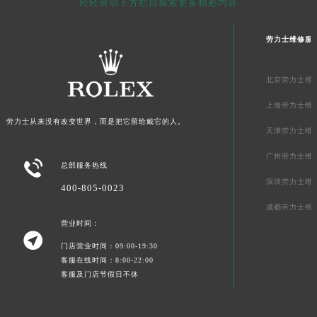
轻轻滑动下方栏目探索更多精彩内容
澳门特别行政区花地玛堂区关闸广场劳力士售后服务中心（需提前预约）
澳门特别行政区花王堂区大三巴商圈劳力士售后服务中心（需提前预约）
劳力士维修服
澳门特别行政区嘉模堂区官也街劳力士售后服务中心（需提前预约）
澳门省路氹城市金光大道劳力士售后服务中心（需提前预约）
北京劳力士维
澳门特别行政区望德堂区塔石广场劳力士售后服务中心（需提前预约）
上海劳力士维
福建省福州市鼓楼区五四路128-1号恒力城写字楼15层03室劳力士售后服务中心（需提前预约）
劳力士从来没有改变世界，而是把它留给戴它的人。
天津劳力士维
福建省厦门市思明区湖滨东路95号万象城华润大厦B座11层1104室劳力士售后服务中心（需提前预约）
广东省潮州市潮安区新风路与潮汕路交汇处劳力士售后服务中心（需提前预约）
广州劳力士维

总部服务热线
广东省广州市天河区天河路230号万菱汇国际中心A塔7层704室劳力士售后服务中心（需提前预约）
深圳劳力士维
400-805-0023
广东省广州市越秀区环市东路371-375号世界贸易中心大厦南塔15层1507室劳力士售后服务中心（需提前预约）
成都劳力士维
广东省河源市源城区越王大道劳力士售后服务中心（需提前预约）
营业时间：

广东省惠州市惠城区江北文昌一路7号华贸大厦1座30层3005室劳力士售后服务中心（需提前预约）
门店营业时间：09:00-19:30
广东省江门市蓬江区广场西路劳力士售后服务中心（需提前预约）
客服在线时间：8:00-22:00
客服及门店节假日不休
广东省揭阳市榕城进贤门步行街劳力士售后服务中心（需提前预约）
广东省茂名市电白区水东街道迎宾大道劳力士售后服务中心（需提前预约）
广东省梅州市梅江区金燕大道劳力士售后服务中心（需提前预约）