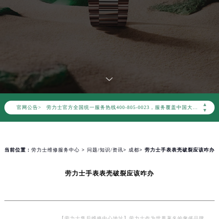
2026年8月劳力士中国区售后服务网络优化升级公告
2026年8月劳力士全国官方售后客户服务热线：400-805-0023
劳力士官方全国统一服务热线400-805-0023，服务覆盖中国大陆、香港、澳门、台湾全部区域（非大陆需加拨“+86”）
▲
官网公告>
2026年8月劳力士售后服务中心最新网点地址：
▼
北京市朝阳区建国门外大街甲6号华熙国际中心写字楼D座11层1102室（北京总部）（需提前预约）
北京市东城区东长安街1号东方广场写字楼W3座6层602室（需提前预约）
天津市和平区赤峰道136号天津国际金融中心写字楼26层2603室（需提前预约）
当前位置：
劳力士维修服务中心
>
问题/知识/资讯
>
成都
> 劳力士手表表壳破裂应该咋办
上海市徐汇区虹桥路3号港汇中心写字楼2座37层3705室（需提前预约）
劳力士手表表壳破裂应该咋办
上海市黄浦区南京东路299号宏伊国际广场写字楼8层806室（需提前预约）
南京市秦淮区中山南路1号（新街口）南京中心写字楼22层C1-1室（需提前预约）
常州市新北区龙锦路1590号现代传媒中心写字楼5号楼10层1008室（需提前预约）
徐州市鼓楼区淮海东路29号苏宁广场IFC国际金融中心写字楼35层3508室（需提前预约）
【劳力士售后维修中心地址】劳力士作为世界著名的奢侈品牌，