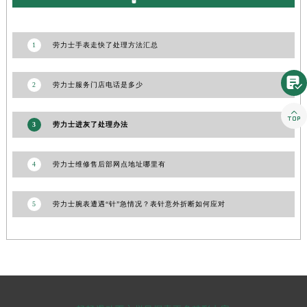
山东省潍坊市奎文区东风东街劳力士售后服务中心（需提前预约）
山东省枣庄市滕州市北辛路与善国路交叉口劳力士售后服务中心（需提前预约）
1
劳力士手表走快了处理方法汇总
山东省淄博市张店区金晶大道劳力士售后服务中心（需提前预约）
上海市黄浦区南京东路299号宏伊国际广场写字楼8层806室劳力士售后服务中心（需提前预约）

2
劳力士服务门店电话是多少
上海市徐汇区虹桥路3号港汇中心2座37层3705室劳力士售后服务中心（需提前预约）

浙江省杭州市上城区钱江路1366号华润大厦A座5层503-5室劳力士售后服务中心（需提前预约）
3
劳力士进灰了处理办法
浙江省湖州市吴兴区劳动路劳力士售后服务中心（需提前预约）
浙江省嘉兴市南湖区广益路705号嘉兴世界贸易中心A座13层1304室劳力士售后服务中心（需提前预约）
4
劳力士维修售后部网点地址哪里有
浙江省金华市金东区东市南街777号金华万达广场4号楼22楼2209室劳力士售后服务中心（需提前预约）
浙江省丽水市莲都区解放街劳力士售后服务中心（需提前预约）
5
劳力士腕表遭遇“针”急情况？表针意外折断如何应对
浙江省宁波市江北区大闸南路500号来福士广场办公楼20层2009室劳力士售后服务中心（需提前预约）
浙江省衢州市柯城区上街劳力士售后服务中心（需提前预约）
浙江省绍兴市越城区胜利东路379号世茂天际中心写字楼8层805室劳力士售后服务中心（需提前预约）
浙江省舟山市定海区解放东路劳力士售后服务中心（需提前预约）
澳门特别行政区大堂区议事亭前地（新马路）劳力士售后服务中心（需提前预约）
澳门特别行政区风顺堂区南湾大马路劳力士售后服务中心（需提前预约）