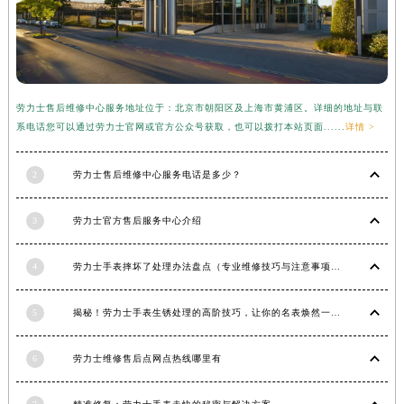
福建省三明市三元区东乾二路劳力士售后服务中心（需提前预约）
福建省漳州市龙文区步港路劳力士售后服务中心（需提前预约）
江苏省常州市新北区龙锦路1590号现代传媒中心5号楼10层1008室劳力士售后服务中心（需提前预约）
江苏省淮安市清江浦区淮海北路劳力士售后服务中心（需提前预约）
劳力士售后维修中心服务地址位于：北京市朝阳区及上海市黄浦区。详细的地址与联
江苏省连云港市海州区通灌北路劳力士售后服务中心（需提前预约）
系电话您可以通过劳力士官网或官方公众号获取，也可以拨打本站页面......
详情 >
江苏省南京市秦淮区中山南路1号南京中心22层22-C1-C3室劳力士售后服务中心（需提前预约）
江苏省宿迁市宿城区西湖路劳力士售后服务中心（需提前预约）
2
劳力士售后维修中心服务电话是多少？
江苏省泰州市海陵区永定东路399号置地商务中心东塔（华润万象城）17层1706室劳力士售后服务中心（需提前预约）
3
劳力士官方售后服务中心介绍
江苏省徐州市鼓楼区淮海东路29号苏宁广场IFC国际金融中心35层3508室劳力士售后服务中心（需提前预约）
江苏省盐城市盐都区世纪大道5号盐城金融城写字楼1号楼16层1604室劳力士售后服务中心（需提前预约）
4
劳力士手表摔坏了处理办法盘点（专业维修技巧与注意事项）
江苏省扬州市邗江区国展路29号星耀天地写字楼1号楼18层1803室劳力士售后服务中心（需提前预约）
江苏省镇江市京口区中山东路劳力士售后服务中心（需提前预约）
5
揭秘！劳力士手表生锈处理的高阶技巧，让你的名表焕然一新！
江西省抚州市临川区赣东大道劳力士售后服务中心（需提前预约）
江西省赣州市章贡区文清路劳力士售后服务中心（需提前预约）
6
劳力士维修售后点网点热线哪里有
江西省吉安市吉州区井冈山大道劳力士售后服务中心（需提前预约）
江西省景德镇市珠山区珠山中路劳力士售后服务中心（需提前预约）