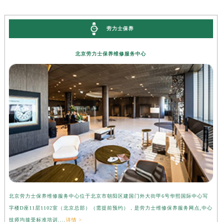
内蒙古自治区兴安盟市乌兰浩特市兴安大街劳力士售后服务中心（需提前预约）
山西省大同市平城区迎宾街劳力士售后服务中心（需提前预约）
劳力士保养
山西省晋城市城区黄华街劳力士售后服务中心（需提前预约）
山西省晋中市榆次区顺城街劳力士售后服务中心（需提前预约）
北京劳力士保养维修服务中心
山西省临汾市尧都区解放路劳力士售后服务中心（需提前预约）
山西省吕梁市离石区永宁中路与建设街交叉口劳力士售后服务中心（需提前预约）
山西省朔州市朔城区怡西路与鄯阳西街交汇处劳力士售后服务中心（需提前预约）
山西省忻州市忻府区和平东街与七一南路交叉口劳力士售后服务中心（需提前预约）
山西省阳泉市郊区平阳东街与新城大道交叉口劳力士售后服务中心（需提前预约）
山西省运城市盐湖区河东街劳力士售后服务中心（需提前预约）
山西省长治市潞州区英雄中路劳力士售后服务中心（需提前预约）
山西省太原市迎泽区迎泽街道解放路15号亨得利名表维修授权店3楼劳力士售后服务中心（需提前预约）
天津市和平区赤峰道136号天津国际金融中心26层2603室劳力士售后服务中心（需提前预约）
安徽省安庆市迎江区人民路劳力士售后服务中心（需提前预约）
北京劳力士保养维修服务中心位于北京市朝阳区建国门外大街甲6号华熙国际中心写
上
安徽省蚌埠市蚌山区淮河路劳力士售后服务中心（需提前预约）
字楼D座11层1102室（北京总部）（需提前预约），是劳力士维修保养服务网点,中心
层
技师均接受标准培训....
详情 >
情 
安徽省亳州市谯城区魏武大道劳力士售后服务中心（需提前预约）