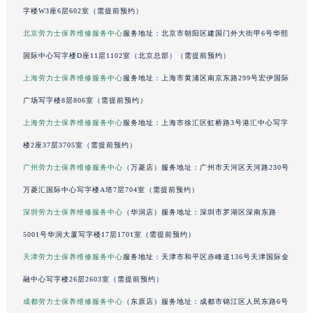
字楼W3座6层602室（需提前预约）
吉林省梅河口市新华街道梅河大街劳力士售后服务中心（需提前预约）
北京劳力士保养维修服务中心
服务地址：北京市朝阳区建国门外大街甲6号华熙
吉林省四平市铁东区紫气大路与南九经街交汇处劳力士售后服务中心（需提前预约）
国际中心写字楼D座11层1102室（北京总部）（需提前预约）
吉林省松原市宁江区五环大街劳力士售后服务中心（需提前预约）
吉林省通化市东昌区环通乡江南大街劳力士售后服务中心（需提前预约）
上海劳力士保养维修服务中心
服务地址：上海市黄浦区南京东路299号宏伊国际
吉林省延边市延吉市解放路劳力士售后服务中心（需提前预约）
广场写字楼8层806室（需提前预约）
辽宁省鞍山市铁东区站前街劳力士售后服务中心（需提前预约）
上海劳力士保养维修服务中心
服务地址：上海市徐汇区虹桥路3号港汇中心写字
辽宁省本溪市平山区胜利路劳力士售后服务中心（需提前预约）
楼2座37层3705室（需提前预约）
辽宁省朝阳市双塔区新华路劳力士售后服务中心（需提前预约）
广州劳力士保养维修服务中心
（万菱店）服务地址：广州市天河区天河路230号
辽宁省丹东市振兴区七经街劳力士售后服务中心（需提前预约）
万菱汇国际中心写字楼A塔7层704室（需提前预约）
辽宁省抚顺市新抚区东一路劳力士售后服务中心（需提前预约）
深圳劳力士保养维修服务中心
（华润店）服务地址：深圳市罗湖区深南东路
辽宁省阜新市海州区解放大街劳力士售后服务中心（需提前预约）
辽宁省葫芦岛市连山区中央路劳力士售后服务中心（需提前预约）
5001号华润大厦写字楼17层1701室（需提前预约）
辽宁省锦州市古塔区中央大街劳力士售后服务中心（需提前预约）
天津劳力士保养维修服务中心
服务地址：天津市和平区赤峰道136号天津国际金
辽宁省辽阳市白塔区新运大街劳力士售后服务中心（需提前预约）
融中心写字楼26层2603室（需提前预约）
辽宁省盘锦市兴隆台区石油大街劳力士售后服务中心（需提前预约）
成都劳力士保养维修服务中心
（东原店）服务地址：成都市锦江区人民东路6号
辽宁省铁岭市银州区南马路劳力士售后服务中心（需提前预约）