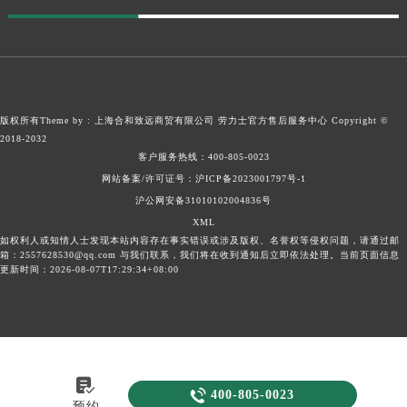
广东省清远市清城区湖西路劳力士售后服务中心（需提前预约）
广东省汕头市龙湖区长平路劳力士售后服务中心（需提前预约）
广东省汕尾市城区香洲街道园林社区翠园街劳力士售后服务中心（需提前预约）
广东省韶关市武江区芙蓉新区与老城中心交汇处劳力士售后服务中心（需提前预约）
版权所有Theme by : 上海合和致远商贸有限公司
劳力士官方售后服务中心
Copyright ©
广东省深圳市罗湖区深南东路5001号华润大厦17层1701室劳力士售后服务中心（需提前预约）
2018-2032
广东省阳江市江城区东风一路劳力士售后服务中心（需提前预约）
客户服务热线：
400-805-0023
广东省云浮市云城区金山路劳力士售后服务中心（需提前预约）
网站备案/许可证号：沪ICP备2023001797号-1
广东省湛江市赤坎区观海北路劳力士售后服务中心（需提前预约）
沪公网安备31010102004836号
XML
广东省肇庆市端州区信安大道与砚都大道交汇处劳力士售后服务中心（需提前预约）
如权利人或知情人士发现本站内容存在事实错误或涉及版权、名誉权等侵权问题，请通过邮
广西壮族自治区百色市右江区中山二路劳力士售后服务中心（需提前预约）
箱：2557628530@qq.com 与我们联系，我们将在收到通知后立即依法处理。当前页面信息
更新时间：2026-08-07T17:29:34+08:00
广西壮族自治区北海市海城区北京路劳力士售后服务中心（需提前预约）
广西壮族自治区崇左市江州区石景林街道友谊大道与丽川路交汇处劳力士售后服务中心（需提前预约）
广西壮族自治区防城港市港口区金花茶大道劳力士售后服务中心（需提前预约）
广西壮族自治区贵港市港北区港城街道布山大道与仙衣路交叉口劳力士售后服务中心（需提前预约）
广西壮族自治区桂林市秀峰区红岭路劳力士售后服务中心（需提前预约）


400-805-0023
广西壮族自治区河池市金城江区金城江街道朝阳路劳力士售后服务中心（需提前预约）
预约