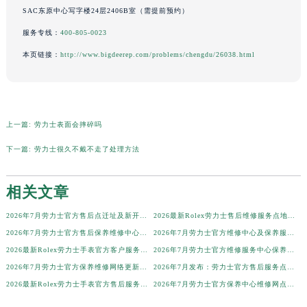
SAC东原中心写字楼24层2406B室（需提前预约）
辽宁省营口市站前区市府路与渤海大街交叉口劳力士售后服务中心（需提前预约）
服务专线：
400-805-0023
辽宁省沈阳市沈河区中街路137号亨得利名表维修授权店1楼劳力士售后服务中心（需提前预约）
本页链接：
http://www.bigdeerep.com/problems/chengdu/26038.html
辽宁省沈阳市沈河区中街路83号亨得利名表维修授权店1楼劳力士售后服务中心（需提前预约）
北京市朝阳区建国门外大街甲6号华熙国际中心D座11层1102室劳力士售后服务中心（北京总部）（需提前预约）
北京市东城区东长安街1号王府井东方广场W3座6层602室劳力士售后服务中心（需提前预约）
河北省保定市竞秀区朝阳北大街北国先天下劳力士售后服务中心（需提前预约）
上一篇:
劳力士表面会摔碎吗
内蒙古自治区阿拉善盟市左旗土尔扈特大街劳力士售后服务中心（需提前预约）
下一篇:
劳力士很久不戴不走了处理方法
内蒙古自治区巴彦淖尔市临河区新华街劳力士售后服务中心（需提前预约）
内蒙古自治区包头市青山区幸福路甲3号王府井百货名表维修劳力士售后服务中心（需提前预约）
相关文章
内蒙古自治区赤峰市红山区哈达街劳力士售后服务中心（需提前预约）
内蒙古自治区鄂尔多斯市东胜区伊金霍洛街劳力士售后服务中心（需提前预约）
2026年7月劳力士官方售后点迁址及新开店确认通知
2026最新Rolex劳力士售后维修服务点地址调研报告
内蒙古自治区呼伦贝尔市海拉尔区中央街劳力士售后服务中心（需提前预约）
2026年7月劳力士官方售后保养维修中心变动速查手册文本（搬迁新增）
2026年7月劳力士官方维修中心及保养服务中心迁移与增设全览
内蒙古自治区通辽市科尔沁区明仁大街劳力士售后服务中心（需提前预约）
2026最新Rolex劳力士手表官方客户服务中心网点地址调研报告
2026年7月劳力士官方维修服务中心保养点地址变更及新开补充店文件
内蒙古自治区乌海市海勃湾区人民南路劳力士售后服务中心（需提前预约）
2026年7月劳力士官方保养维修网络更新补充版确认内容
2026年7月发布：劳力士官方售后服务点迁移及新开汇总
2026最新Rolex劳力士手表官方售后服务网点地址调研报告
2026年7月劳力士官方保养中心维修网点搬迁及新增补充最终完整公示正式发布
内蒙古自治区乌兰察布市集宁区恩和大街劳力士售后服务中心（需提前预约）
内蒙古自治区锡林郭勒盟市锡林浩特市光明街与额尔敦路交叉口劳力士售后服务中心（需提前预约）