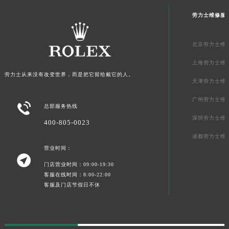
新疆维吾尔自治区博乐市博乐市北京路劳力士售后服务中心（需提前预约）
劳力士维修服
新疆维吾尔自治区昌吉市延安北路劳力士售后服务中心（需提前预约）
新疆维吾尔自治区阜康市博峰路劳力士售后服务中心（需提前预约）
北京劳力士维
新疆维吾尔自治区哈密市伊州区建国北路劳力士售后服务中心（需提前预约）
上海劳力士维
新疆维吾尔自治区和田市和田市北京西路劳力士售后服务中心（需提前预约）
劳力士从来没有改变世界，而是把它留给戴它的人。
天津劳力士维
新疆维吾尔自治区胡杨河市胡杨河市胡杨路劳力士售后服务中心（需提前预约）
新疆维吾尔自治区霍尔果斯市亚欧北路劳力士售后服务中心（需提前预约）
广州劳力士维

总部服务热线
新疆维吾尔自治区喀什市解放北路劳力士售后服务中心（需提前预约）
深圳劳力士维
400-805-0023
新疆维吾尔自治区可克达拉市幸福路劳力士售后服务中心（需提前预约）
成都劳力士维
新疆维吾尔自治区克拉玛依市克拉玛依区友谊路劳力士售后服务中心（需提前预约）
营业时间：
新疆维吾尔自治区库车市库车市文化东路劳力士售后服务中心（需提前预约）

门店营业时间：09:00-19:30
新疆维吾尔自治区库尔勒市库尔勒市人民东路劳力士售后服务中心（需提前预约）
客服在线时间：8:00-22:00
新疆维吾尔自治区奎屯市团结西街劳力士售后服务中心（需提前预约）
客服及门店节假日不休
新疆维吾尔自治区昆玉市昆泉街劳力士售后服务中心（需提前预约）
新疆维吾尔自治区沙湾市三道河子镇世纪大道南路劳力士售后服务中心（需提前预约）
新疆维吾尔自治区石河子市北二路劳力士售后服务中心（需提前预约）