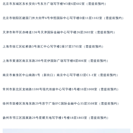
北京市东城区东长安街1号东方广场写字楼W3座6层602室（需提前预约）
乌鲁木齐市天山区红山路26号时代广场（CCMALL）C座17层17-B（需提前预约）
温州市鹿城区锦绣路1067号置信广场10层1015室（需提前预约）
北京市朝阳区建国门外大街甲6号华熙国际中心写字楼D座11层1102室（需提前预约）
哈尔滨市道里区友谊西路600号富力中心T2座写字楼29层03室（需提前预约）
大连市中山区人民路15号国际金融大厦7层G室（需提前预约）
天津市和平区赤峰道136号天津国际金融中心写字楼26层2603室（需提前预约）
佛山市禅城区季华五路57号万科金融中心C座12层1205室（需提前预约）
上海市徐汇区虹桥路3号港汇中心写字楼2座37层3705室（需提前预约）
东莞市东城街道鸿福东路1号民盈国贸中心T1写字楼9层907室（需提前预约）
无锡市梁溪区人民中路139号恒隆广场写字楼1座11层1104室（需提前预约）
上海市黄浦区南京东路299号宏伊国际广场写字楼8层806室（需提前预约）
南通市崇川区工农路57号圆融广场写字楼16层1603室（需提前预约）
苏州市苏州工业园区星港街199号苏州中心办公楼C座22层08室（需提前预约）
南京市秦淮区中山南路1号（新街口）南京中心写字楼22层C1-1室（需提前预约）
武汉市江汉区解放大道686号世界贸易大厦38层09室（需提前预约）
常州市新北区龙锦路1590号现代传媒中心写字楼5号楼10层1008室（需提前预约）
南宁市青秀区金湖路59号地王大厦12楼1224室（需提前预约）
合肥市蜀山区潜山路111号万象城华润大厦B座12楼03室（需提前预约）
徐州市鼓楼区淮海东路29号苏宁广场IFC国际金融中心35层3508室（需提前预约）
泉州市丰泽区宝洲路729号浦西万达中心写字楼A座7楼709室（需提前预约）
青岛市南区山东路6号华润大厦B座22层04室（需提前预约）
扬州市邗江区国展路29号星耀天地写字楼1号楼18层1803室（需提前预约）
烟台市芝罘区胜利路139号万达金融中心A座907室（需提前预约）
长春市朝阳区西安大路727号中银大厦A座(旺进大厦)18层09室（需提前预约）