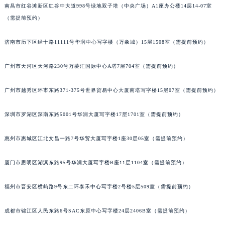
南昌市红谷滩新区红谷中大道998号绿地双子塔（中央广场）A1座办公楼14层14-07室
辽宁省朝阳市双塔区新华路劳力士售后服务中心（需提前预约）
（需提前预约）
辽宁省丹东市振兴区七经街劳力士售后服务中心（需提前预约）
辽宁省抚顺市新抚区东一路劳力士售后服务中心（需提前预约）
济南市历下区经十路11111号华润中心写字楼（万象城）15层1508室（需提前预约）
辽宁省阜新市海州区解放大街劳力士售后服务中心（需提前预约）
广州市天河区天河路230号万菱汇国际中心A塔7层704室（需提前预约）
辽宁省葫芦岛市连山区中央路劳力士售后服务中心（需提前预约）
辽宁省锦州市古塔区中央大街劳力士售后服务中心（需提前预约）
广州市越秀区环市东路371-375号世界贸易中心大厦南塔写字楼15层07室（需提前预约）
辽宁省辽阳市白塔区新运大街劳力士售后服务中心（需提前预约）
辽宁省盘锦市兴隆台区石油大街劳力士售后服务中心（需提前预约）
深圳市罗湖区深南东路5001号华润大厦写字楼17层1701室（需提前预约）
辽宁省铁岭市银州区南马路劳力士售后服务中心（需提前预约）
惠州市惠城区江北文昌一路7号华贸大厦写字楼1座30层05室（需提前预约）
辽宁省营口市站前区市府路与渤海大街交叉口劳力士售后服务中心（需提前预约）
辽宁省沈阳市沈河区中街路137号亨得利名表维修授权店1楼劳力士售后服务中心（需提前预约）
厦门市思明区湖滨东路95号华润大厦写字楼B座11层1104室（需提前预约）
辽宁省沈阳市沈河区中街路83号亨得利名表维修授权店1楼劳力士售后服务中心（需提前预约）
北京市朝阳区建国门外大街甲6号华熙国际中心D座11层1102室劳力士售后服务中心（北京总部）（需提前预约）
福州市晋安区横屿路9号东二环泰禾中心写字楼2号楼5层509室（需提前预约）
北京市东城区东长安街1号王府井东方广场W3座6层602室劳力士售后服务中心（需提前预约）
河北省保定市竞秀区朝阳北大街北国先天下劳力士售后服务中心（需提前预约）
成都市锦江区人民东路6号SAC东原中心写字楼24层2406B室（需提前预约）
内蒙古自治区阿拉善盟市左旗土尔扈特大街劳力士售后服务中心（需提前预约）