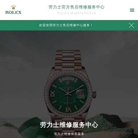
劳力士官方售后维修服务中心

ROLEX MAINTENANCE

欢迎使用劳力士售后维修中心服务！
中心介绍
联系我们
2026年8月劳力士中国区售后服务网络优化升级公告
劳力士维修服务中心
2026年8月劳力士全国官方售后客户服务热线：400-805-0023
劳力士维修保养服务
劳力士官方全国统一服务热线400-805-0023，服务覆盖中国大陆、香港、澳门、台湾全部区域（非大陆需加拨“+86”）