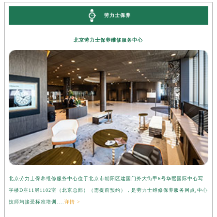
河南省洛阳市西工区中州中路与解放路交叉口劳力士售后服务中心（需提前预约）
劳力士保养
河南省漯河市源汇区交通路劳力士售后服务中心（需提前预约）
河南省南阳市宛城区范蠡东路与南都路交叉口劳力士售后服务中心（需提前预约）
北京劳力士保养维修服务中心
河南省平顶山市卫东区建设路劳力士售后服务中心（需提前预约）
河南省濮阳市大华龙区开州路绿城路交叉口劳力士售后服务中心（需提前预约）
河南省三门峡市湖滨区和平路劳力士售后服务中心（需提前预约）
河南省商丘市梁园区神火大道劳力士售后服务中心（需提前预约）
河南省新乡市红旗区人民路劳力士售后服务中心（需提前预约）
河南省信阳市浉河区东方红大道劳力士售后服务中心（需提前预约）
河南省许昌市魏都区建安大道与八龙路交叉口劳力士售后服务中心（需提前预约）
河南省郑州市二七区民主路10号华润大厦29层2905室劳力士售后服务中心（需提前预约）
河南省周口市川汇区七一路劳力士售后服务中心（需提前预约）
河南省驻马店市驿城区乐山大道与置地大道交叉口劳力士售后服务中心（需提前预约）
北京劳力士保养维修服务中心位于北京市朝阳区建国门外大街甲6号华熙国际中心写
上
湖北省鄂州市鄂城区文星大道劳力士售后服务中心（需提前预约）
字楼D座11层1102室（北京总部）（需提前预约），是劳力士维修保养服务网点,中心
层
湖北省黄冈市黄州区赤壁大道劳力士售后服务中心（需提前预约）
技师均接受标准培训....
详情 >
情 
湖北省黄石市黄石港区武汉路劳力士售后服务中心（需提前预约）