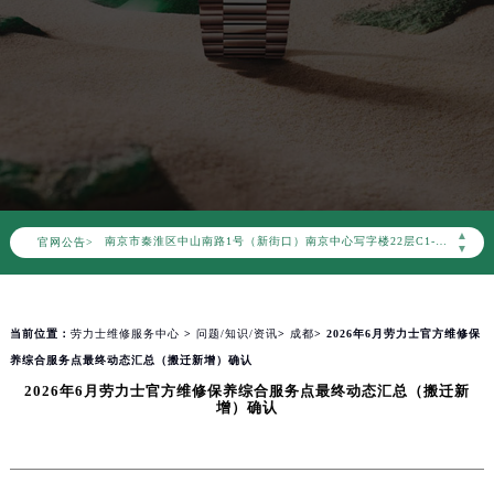
2026年8月劳力士售后服务中心最新网点地址：
北京市朝阳区建国门外大街甲6号华熙国际中心写字楼D座11层1102室（北京总部）（需提前预约）
北京市东城区东长安街1号东方广场写字楼W3座6层602室（需提前预约）
天津市和平区赤峰道136号天津国际金融中心写字楼26层2603室（需提前预约）
上海市徐汇区虹桥路3号港汇中心写字楼2座37层3705室（需提前预约）
上海市黄浦区南京东路299号宏伊国际广场写字楼8层806室（需提前预约）
南京市秦淮区中山南路1号（新街口）南京中心写字楼22层C1-1室（需提前预约）
▲
官网公告>
常州市新北区龙锦路1590号现代传媒中心写字楼5号楼10层1008室（需提前预约）
▼
徐州市鼓楼区淮海东路29号苏宁广场IFC国际金融中心写字楼35层3508室（需提前预约）
扬州市邗江区国展路29号星耀天地写字楼1号楼18层1803室（需提前预约）
当前位置：
劳力士维修服务中心
>
问题/知识/资讯
>
成都
> 2026年6月劳力士官方维修保
盐城市盐都区世纪大道5号盐城金融城写字楼1号楼16层1604室（需提前预约）
养综合服务点最终动态汇总（搬迁新增）确认
泰州市海陵区永定东路399号置地商务中心东塔写字楼（华润万象城）17层1706室（需提前预约）
2026年6月劳力士官方维修保养综合服务点最终动态汇总（搬迁新
宁波市江北区大闸南路500号来福士广场办公楼20层2009室（需提前预约）
增）确认
杭州市上城区钱江路1366号华润大厦写字楼A座5层503-5室（需提前预约）
金华市金东区东市南街777号金华万达广场写字楼4号楼22层2209室（需提前预约）
绍兴市越城区胜利东路379号世茂天际中心写字楼8层805室（需提前预约）