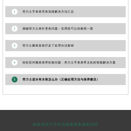
陕西省安康市汉滨区金州路劳力士售后服务中心（需提前预约）
1
劳力士手表表壳有划痕解决方法汇总
陕西省宝鸡市渭滨区经二路劳力士售后服务中心（需提前预约）
陕西省汉中市汉台区北大街劳力士售后服务中心（需提前预约）
2
揭秘劳力士表针变色问题：实用技巧让你焕然一新
陕西省商洛市商州区州城街劳力士售后服务中心（需提前预约）
陕西省铜川市王益区红旗街劳力士售后服务中心（需提前预约）
3
劳力士腕表发条拧反了处理办法集锦
陕西省渭南市临渭区东风大街劳力士售后服务中心（需提前预约）
陕西省咸阳市秦都区沣西新城统一西路与白马河路交汇处劳力士售后服务中心（需提前预约）
4
轻松应对腕表表带松散问题：劳力士手表表带太松的智能解决方案
陕西省延安市宝塔区中心街劳力士售后服务中心（需提前预约）
陕西省榆林市榆阳区长兴路劳力士售后服务中心（需提前预约）
5
劳力士进水有水珠怎么办（正确处理方法与保养建议）
新疆维吾尔自治区阿克苏市东大街劳力士售后服务中心（需提前预约）
新疆维吾尔自治区阿拉尔市胜利大道劳力士售后服务中心（需提前预约）
新疆维吾尔自治区阿拉山口市友好路劳力士售后服务中心（需提前预约）
新疆维吾尔自治区阿勒泰市解放路劳力士售后服务中心（需提前预约）
新疆维吾尔自治区阿图什市光明路劳力士售后服务中心（需提前预约）
新疆维吾尔自治区白杨市军垦路劳力士售后服务中心（需提前预约）
轻轻滑动下方栏目探索更多精彩内容
新疆维吾尔自治区北屯市团结路劳力士售后服务中心（需提前预约）