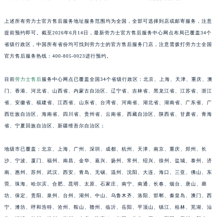
江苏省泰州市海陵区永定东路399号置地商务中心东塔（华润万象城）17层1706室劳力士售后服务中心（需提前预约）
上述所有劳力士官方售后服务地址服务范围均为全国，全部可选择到店或邮寄服务，注意
江苏省徐州市鼓楼区淮海东路29号苏宁广场IFC国际金融中心35层3508室劳力士售后服务中心（需提前预约）
提前预约即可。截至2026年6月14日，最新劳力士官方售后服务中心网点布局已覆盖34个
江苏省盐城市盐都区世纪大道5号盐城金融城写字楼1号楼16层1604室劳力士售后服务中心（需提前预约）
省级行政区，中国所有省份均可找到劳力士的官方售后服务门店，注意需拨打劳力士全国
江苏省扬州市邗江区国展路29号星耀天地写字楼1号楼18层1803室劳力士售后服务中心（需提前预约）
官方售后服务热线：400-805-0023进行预约。
江苏省镇江市京口区中山东路劳力士售后服务中心（需提前预约）
目前
劳力士售后
服务中心网点已覆盖全国34个省级行政区：北京、上海、天津、重庆、澳
江西省抚州市临川区赣东大道劳力士售后服务中心（需提前预约）
门、香港、河北省、山西省、内蒙古自治区、辽宁省、吉林省、黑龙江省、江苏省、浙江
江西省赣州市章贡区文清路劳力士售后服务中心（需提前预约）
省、安徽省、福建省、江西省、山东省、台湾省、河南省、湖北省、湖南省、广东省、广
江西省吉安市吉州区井冈山大道劳力士售后服务中心（需提前预约）
西壮族自治区、海南省、四川省、贵州省、云南省、西藏自治区、陕西省、甘肃省、青海
江西省景德镇市珠山区珠山中路劳力士售后服务中心（需提前预约）
省、宁夏回族自治区、新疆维吾尔自治区；
江西省九江市浔阳区浔阳路劳力士售后服务中心（需提前预约）
江西省南昌市红谷滩新区红谷中大道998号绿地双子塔（中央广场）A1座办公楼14层1407室劳力士售后服务中心（需提前预约）
地级市已覆盖：北京、上海、广州、深圳、成都、杭州、天津、南京、重庆、郑州、长
沙、宁波、厦门、福州、南昌、金华、嘉兴、扬州、常州、绍兴、徐州、盐城、泰州、济
江西省萍乡市安源区萍安北大道与康庄路交叉口劳力士售后服务中心（需提前预约）
南、惠州、苏州、武汉、西安、青岛、无锡、温州、沈阳、大连、海口、三亚、佛山、东
江西省上饶市信州区滨江西路劳力士售后服务中心（需提前预约）
莞、珠海、哈尔滨、合肥、昆明、太原、石家庄、南宁、南通、长春、烟台、唐山、廊
江西省新余市渝水区北湖西路劳力士售后服务中心（需提前预约）
坊、保定、贵阳、泉州、台州、湖州、中山、乌鲁木齐、洛阳、邯郸、秦皇岛、澳门、西
江西省宜春市袁州区中山中路劳力士售后服务中心（需提前预约）
宁、潍坊、呼和浩特、沧州、鞍山、赣州、临沂、岳阳、平顶山、镇江、桂林、芜湖、汕
江西省鹰潭市月湖区胜利东路劳力士售后服务中心（需提前预约）