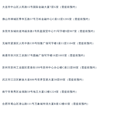
山西省忻州市忻府区和平东街与七一南路交叉口劳力士售后服务中心（需提前预约）
大连市中山区人民路15号国际金融大厦7层G室（需提前预约）
山西省阳泉市郊区平阳东街与新城大道交叉口劳力士售后服务中心（需提前预约）
佛山市禅城区季华五路57号万科金融中心C座12层1205室（需提前预约）
山西省运城市盐湖区河东街劳力士售后服务中心（需提前预约）
山西省长治市潞州区英雄中路劳力士售后服务中心（需提前预约）
东莞市东城街道鸿福东路1号民盈国贸中心T1写字楼9层907室（需提前预约）
山西省太原市迎泽区迎泽街道解放路15号亨得利名表维修授权店3楼劳力士售后服务中心（需提前预约）
天津市和平区赤峰道136号天津国际金融中心26层2603室劳力士售后服务中心（需提前预约）
无锡市梁溪区人民中路139号恒隆广场写字楼1座11层1104室（需提前预约）
安徽省安庆市迎江区人民路劳力士售后服务中心（需提前预约）
南通市崇川区工农路57号圆融广场写字楼16层1603室（需提前预约）
安徽省蚌埠市蚌山区淮河路劳力士售后服务中心（需提前预约）
安徽省亳州市谯城区魏武大道劳力士售后服务中心（需提前预约）
苏州市苏州工业园区星港街199号苏州中心办公楼C座22层08室（需提前预约）
安徽省池州市贵池区长江路劳力士售后服务中心（需提前预约）
安徽省滁州市琅琊区南谯北路劳力士售后服务中心（需提前预约）
武汉市江汉区解放大道686号世界贸易大厦38层09室（需提前预约）
安徽省阜阳市颍州区颍州北路劳力士售后服务中心（需提前预约）
安徽省淮北市相山区淮海路劳力士售后服务中心（需提前预约）
南宁市青秀区金湖路59号地王大厦12楼1224室（需提前预约）
安徽省淮南市田家庵区国庆中路劳力士售后服务中心（需提前预约）
合肥市蜀山区潜山路111号万象城华润大厦B座12楼03室（需提前预约）
安徽省黄山市屯溪区黄山西路劳力士售后服务中心（需提前预约）
安徽省六安市金安区解放中路劳力士售后服务中心（需提前预约）