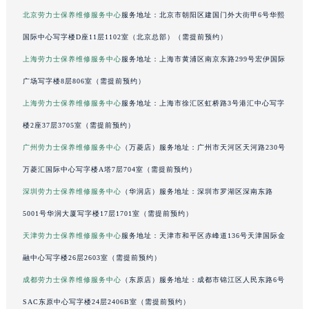
北京劳力士保养维修服务中心
服务地址：北京市朝阳区建国门外大街甲6号华熙
广东省湛江市赤坎区观海北路劳力士售后服务中心（需提前预约）
广东省肇庆市端州区信安大道与砚都大道交汇处劳力士售后服务中心（需提前预约）
国际中心写字楼D座11层1102室（北京总部）（需提前预约）
广西壮族自治区百色市右江区中山二路劳力士售后服务中心（需提前预约）
上海劳力士保养维修服务中心
服务地址：上海市黄浦区南京东路299号宏伊国际
广西壮族自治区北海市海城区北京路劳力士售后服务中心（需提前预约）
广场写字楼8层806室（需提前预约）
广西壮族自治区崇左市江州区石景林街道友谊大道与丽川路交汇处劳力士售后服务中心（需提前预约）
上海劳力士保养维修服务中心
服务地址：上海市徐汇区虹桥路3号港汇中心写字
广西壮族自治区防城港市港口区金花茶大道劳力士售后服务中心（需提前预约）
楼2座37层3705室（需提前预约）
广西壮族自治区贵港市港北区港城街道布山大道与仙衣路交叉口劳力士售后服务中心（需提前预约）
广州劳力士保养维修服务中心
（万菱店）服务地址：广州市天河区天河路230号
广西壮族自治区桂林市秀峰区红岭路劳力士售后服务中心（需提前预约）
万菱汇国际中心写字楼A塔7层704室（需提前预约）
广西壮族自治区河池市金城江区金城江街道朝阳路劳力士售后服务中心（需提前预约）
广西壮族自治区贺州市八步区城东街道灵峰南路劳力士售后服务中心（需提前预约）
深圳劳力士保养维修服务中心
（华润店）服务地址：深圳市罗湖区深南东路
广西壮族自治区来宾市兴宾区桂中大道劳力士售后服务中心（需提前预约）
5001号华润大厦写字楼17层1701室（需提前预约）
广西壮族自治区柳州市城中区中山中路劳力士售后服务中心（需提前预约）
天津劳力士保养维修服务中心
服务地址：天津市和平区赤峰道136号天津国际金
广西壮族自治区钦州市钦南区金海湾东大街劳力士售后服务中心（需提前预约）
融中心写字楼26层2603室（需提前预约）
广西壮族自治区梧州市万秀区龙湖镇高旺路劳力士售后服务中心（需提前预约）
成都劳力士保养维修服务中心
（东原店）服务地址：成都市锦江区人民东路6号
广西壮族自治区玉林市玉州区金玉路劳力士售后服务中心（需提前预约）
SAC东原中心写字楼24层2406B室（需提前预约）
海南省儋州市儋州市那大镇兰洋北路劳力士售后服务中心（需提前预约）