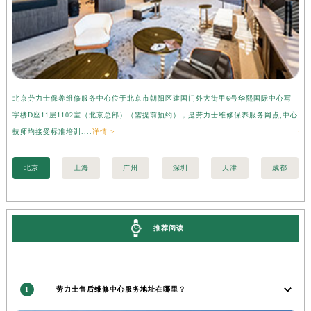
香港特别行政区九龙区油尖旺区弥敦道劳力士售后服务中心（需提前预约）
香港特别行政区铜锣湾区湾仔区轩尼诗道劳力士售后服务中心（需提前预约）
河南省安阳市文峰区解放大道劳力士售后服务中心（需提前预约）
河南省鹤壁市淇滨区九州路劳力士售后服务中心（需提前预约）
河南省济源市沁园街道济水大道劳力士售后服务中心（需提前预约）
北京劳力士保养维修服务中心位于北京市朝阳区建国门外大街甲6号华熙国际中心写
上
河南省焦作市解放区解放路劳力士售后服务中心（需提前预约）
字楼D座11层1102室（北京总部）（需提前预约），是劳力士维修保养服务网点,中心
层
技师均接受标准培训....
详情 >
情 
河南省开封市鼓楼区中山路劳力士售后服务中心（需提前预约）
河南省洛阳市西工区中州中路与解放路交叉口劳力士售后服务中心（需提前预约）
北京
上海
广州
深圳
天津
成都
河南省漯河市源汇区交通路劳力士售后服务中心（需提前预约）
河南省南阳市宛城区范蠡东路与南都路交叉口劳力士售后服务中心（需提前预约）
河南省平顶山市卫东区建设路劳力士售后服务中心（需提前预约）
推荐阅读
河南省濮阳市大华龙区开州路绿城路交叉口劳力士售后服务中心（需提前预约）
河南省三门峡市湖滨区和平路劳力士售后服务中心（需提前预约）
河南省商丘市梁园区神火大道劳力士售后服务中心（需提前预约）
河南省新乡市红旗区人民路劳力士售后服务中心（需提前预约）
1
劳力士售后维修中心服务地址在哪里？
河南省信阳市浉河区东方红大道劳力士售后服务中心（需提前预约）