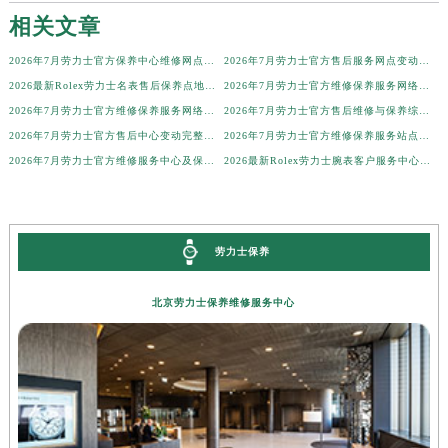
相关文章
广西壮族自治区贺州市八步区城东街道灵峰南路劳力士售后服务中心（需提前预约）
广西壮族自治区来宾市兴宾区桂中大道劳力士售后服务中心（需提前预约）
2026年7月劳力士官方保养中心维修网点搬迁及新增补充最终完整公示正式发布
2026年7月劳力士官方售后服务网点变动补充公告（）
广西壮族自治区柳州市城中区中山中路劳力士售后服务中心（需提前预约）
2026最新Rolex劳力士名表售后保养点地址调研报告
2026年7月劳力士官方维修保养服务网络更新补充版（含搬迁新设）文件最终公示
广西壮族自治区钦州市钦南区金海湾东大街劳力士售后服务中心（需提前预约）
2026年7月劳力士官方维修保养服务网络地图补充更新文本（迁址新增）
2026年7月劳力士官方售后维修与保养综合服务中心迁址最终确认终稿
2026年7月劳力士官方售后中心变动完整补充总览（搬迁+新设）
2026年7月劳力士官方维修保养服务站点最终地址变动全纪录
广西壮族自治区梧州市万秀区龙湖镇高旺路劳力士售后服务中心（需提前预约）
2026年7月劳力士官方维修服务中心及保养站最新调整补充明细发布
2026最新Rolex劳力士腕表客户服务中心网点地址调研报告
广西壮族自治区玉林市玉州区金玉路劳力士售后服务中心（需提前预约）
海南省儋州市儋州市那大镇兰洋北路劳力士售后服务中心（需提前预约）
海南省东方市八所镇解放西路劳力士售后服务中心（需提前预约）
海南省琼海市嘉积镇东风路劳力士售后服务中心（需提前预约）
劳力士保养
海南省三沙市西沙区西沙群岛永兴岛北京路劳力士售后服务中心（需提前预约）
北京劳力士保养维修服务中心
海南省三亚市吉阳区迎宾路劳力士售后服务中心（需提前预约）
海南省万宁市万城镇解放路劳力士售后服务中心（需提前预约）
海南省文昌市文城镇教育东路劳力士售后服务中心（需提前预约）
海南省五指山市通什镇三月三大道劳力士售后服务中心（需提前预约）
香港特别行政区尖沙咀区油尖旺区广东道劳力士售后服务中心（需提前预约）
香港特别行政区金钟区中西区金钟道劳力士售后服务中心（需提前预约）