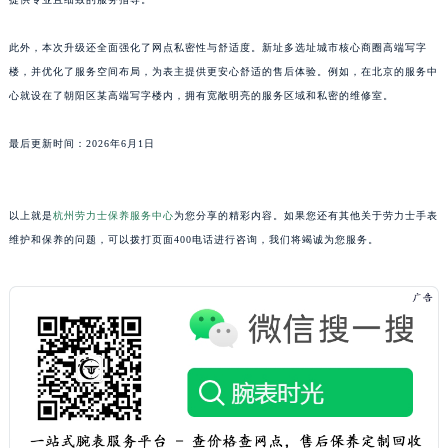
山东省潍坊市奎文区东风东街劳力士售后服务中心（需提前预约）
此外，本次升级还全面强化了网点私密性与舒适度。新址多选址城市核心商圈高端写字
山东省枣庄市滕州市北辛路与善国路交叉口劳力士售后服务中心（需提前预约）
楼，并优化了服务空间布局，为表主提供更安心舒适的售后体验。例如，在北京的服务中
山东省淄博市张店区金晶大道劳力士售后服务中心（需提前预约）
心就设在了朝阳区某高端写字楼内，拥有宽敞明亮的服务区域和私密的维修室。
上海市黄浦区南京东路299号宏伊国际广场写字楼8层806室劳力士售后服务中心（需提前预约）
上海市徐汇区虹桥路3号港汇中心2座37层3705室劳力士售后服务中心（需提前预约）
最后更新时间：
2026年6月1日
浙江省杭州市上城区钱江路1366号华润大厦A座5层503-5室劳力士售后服务中心（需提前预约）
浙江省湖州市吴兴区劳动路劳力士售后服务中心（需提前预约）
以上就是
杭州劳力士保养服务中心
为您分享的精彩内容。如果您还有其他关于劳力士手表
浙江省嘉兴市南湖区广益路705号嘉兴世界贸易中心A座13层1304室劳力士售后服务中心（需提前预约）
维护和保养的问题，可以拨打页面400电话进行咨询，我们将竭诚为您服务。
浙江省金华市金东区东市南街777号金华万达广场4号楼22楼2209室劳力士售后服务中心（需提前预约）
浙江省丽水市莲都区解放街劳力士售后服务中心（需提前预约）
浙江省宁波市江北区大闸南路500号来福士广场办公楼20层2009室劳力士售后服务中心（需提前预约）
浙江省衢州市柯城区上街劳力士售后服务中心（需提前预约）
浙江省绍兴市越城区胜利东路379号世茂天际中心写字楼8层805室劳力士售后服务中心（需提前预约）
浙江省舟山市定海区解放东路劳力士售后服务中心（需提前预约）
澳门特别行政区大堂区议事亭前地（新马路）劳力士售后服务中心（需提前预约）
澳门特别行政区风顺堂区南湾大马路劳力士售后服务中心（需提前预约）