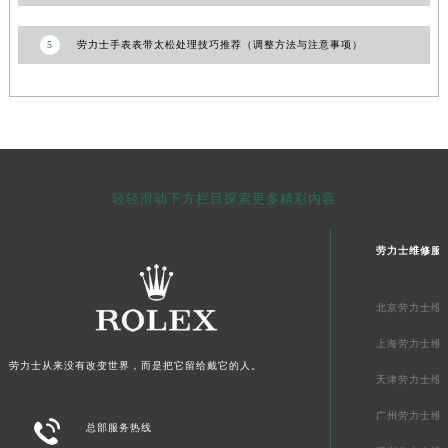
青海省海北藏族自治州海晏县将军路劳力士售后服务中心（需提前预约）
5
劳力士手表表带太松处理技巧推荐（调整方法与注意事项）
青海省海东市乐都区滨河路劳力士售后服务中心（需提前预约）
青海省海南藏族自治州共和县青海湖大街劳力士售后服务中心（需提前预约）
青海省海西蒙古族藏族自治州德令哈市柴达木路劳力士售后服务中心（需提前预约）
青海省黄南藏族自治州同仁市德合隆路劳力士售后服务中心（需提前预约）
青海省西宁市城西区海湖新区西关大道劳力士售后服务中心（需提前预约）
青海省玉树藏族自治州结古镇胜利路劳力士售后服务中心（需提前预约）
轻轻滑动下方栏目探索更多精彩内容
陕西省安康市汉滨区金州路劳力士售后服务中心（需提前预约）
陕西省宝鸡市渭滨区经二路劳力士售后服务中心（需提前预约）
劳力士维修服
陕西省汉中市汉台区北大街劳力士售后服务中心（需提前预约）
陕西省商洛市商州区州城街劳力士售后服务中心（需提前预约）
北京劳力士维
陕西省铜川市王益区红旗街劳力士售后服务中心（需提前预约）
上海劳力士维
陕西省渭南市临渭区东风大街劳力士售后服务中心（需提前预约）
劳力士从来没有改变世界，而是把它留给戴它的人。
天津劳力士维
陕西省咸阳市秦都区沣西新城统一西路与白马河路交汇处劳力士售后服务中心（需提前预约）
广州劳力士维
陕西省延安市宝塔区中心街劳力士售后服务中心（需提前预约）

总部服务热线
陕西省榆林市榆阳区长兴路劳力士售后服务中心（需提前预约）