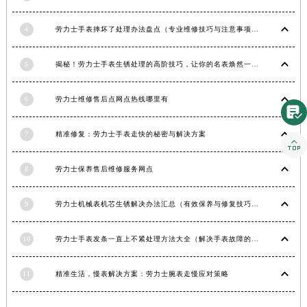
湖南省郴州市北湖区国庆北路劳力士售后服务中心（需提前预约）
4
劳力士手表摔坏了处理办法盘点（专业维修技巧与注意事项）
湖南省衡阳市雁峰区解放路劳力士售后服务中心（需提前预约）
湖南省怀化市鹤城区迎丰中路劳力士售后服务中心（需提前预约）
5
揭秘！劳力士手表生锈处理的高阶技巧，让你的名表焕然一新！
湖南省娄底市娄星区长青街劳力士售后服务中心（需提前预约）
湖南省邵阳市双清区东风路劳力士售后服务中心（需提前预约）
6
劳力士维修售后点网点热线哪里有

湖南省湘潭市雨湖区莲城大道劳力士售后服务中心（需提前预约）
湖南省益阳市赫山区桃花仑路劳力士售后服务中心（需提前预约）
7
精准修复：劳力士手表走快的秘密与解决方案

湖南省永州市冷水滩区永州大道与中兴路交叉口劳力士售后服务中心（需提前预约）
8
劳力士保养售后维修服务网点
湖南省岳阳市岳阳楼区东茅岭路劳力士售后服务中心（需提前预约）
湖南省张家界市永定区解放路劳力士售后服务中心（需提前预约）
9
劳力士机械表机芯生锈解决办法汇总（有效保养与修复技巧）
湖南省长沙市芙蓉区建湘路393号世茂环球金融中心写字楼10层1013室劳力士售后服务中心（需提前预约）
湖南省株洲市芦淞区建设南路劳力士售后服务中心（需提前预约）
10
劳力士手表发条一直上不紧处理方法大全（解决手表故障的实用技巧）
甘肃省白银市白银区北京路劳力士售后服务中心（需提前预约）
甘肃省定西市安定区解放路劳力士售后服务中心（需提前预约）
11
精准生活，慢表解决方案：劳力士腕表走慢应对策略
甘肃省敦煌市沙州镇阳关中路劳力士售后服务中心（需提前预约）
甘肃省合作市人民街劳力士售后服务中心（需提前预约）