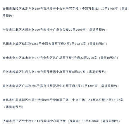
武汉市江汉区解放大道686号世界贸易大厦38层09室（需提前预约）
泰州市海陵区永定东路399号置地商务中心东塔写字楼（华润万象城）17层1706室（需提
南宁市青秀区金湖路59号地王大厦12楼1224室（需提前预约）
前预约）
合肥市蜀山区潜山路111号万象城华润大厦B座12楼03室（需提前预约）
宁波市江北区大闸南路500号来福士广场办公楼20层2009室（需提前预约）
泉州市丰泽区宝洲路729号浦西万达中心写字楼A座7楼709室（需提前预约）
青岛市南区山东路6号华润大厦B座22层04室（需提前预约）
杭州市上城区钱江路1366号华润大厦写字楼A座5层503-5室（需提前预约）
烟台市芝罘区胜利路139号万达金融中心A座907室（需提前预约）
长春市朝阳区西安大路727号中银大厦A座(旺进大厦)18层09室（需提前预约）
金华市金东区东市南街777号金华万达广场写字楼4号楼22层2209室（需提前预约）
贵阳市南明区都司高架桥路33号亨特国际金融中心14楼14D（需提前预约）
绍兴市越城区胜利东路379号世茂天际中心写字楼8层805室（需提前预约）
昆明市盘龙区北京路928号同德昆明广场写字楼10层06室（需提前预约）
石家庄市长安区中山东路39号勒泰中心写字楼B座13层07室（需提前预约）
嘉兴市南湖区广益路705号嘉兴世界贸易中心写字楼A座13层1304室（需提前预约）
西安市碑林区南关正街88号华侨城长安国际中心E座6楼10室（需提前预约）
海口市龙华区金贸东路5号海口华润大厦B座17层1707室（需提前预约）
南昌市红谷滩新区红谷中大道998号绿地双子塔（中央广场）A1座办公楼14层14-07室
唐山市路南区新华东道100号万达广场写字楼A座10层1002室（需提前预约）
（需提前预约）
台州市椒江区东海大道1800号腾达中心东1幢20楼2002室（需提前预约）
济南市历下区经十路11111号华润中心写字楼（万象城）15层1508室（需提前预约）
内蒙古自治区呼和浩特市玉泉区大学西街70号华润万象城写字楼（鄂尔多斯大厦）23层2326室（需提前预约）
甘肃省兰州市七里河区西津西路16号兰州中心写字楼21层2102室（需提前预约）