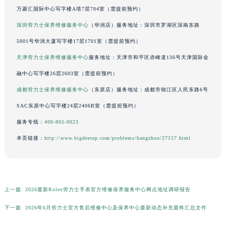
万菱汇国际中心写字楼A塔7层704室（需提前预约）
广东省清远市清城区湖西路劳力士售后服务中心（需提前预约）
深圳劳力士保养维修服务中心
（华润店）服务地址：深圳市罗湖区深南东路
广东省汕头市龙湖区长平路劳力士售后服务中心（需提前预约）
广东省汕尾市城区香洲街道园林社区翠园街劳力士售后服务中心（需提前预约）
5001号华润大厦写字楼17层1701室（需提前预约）
广东省韶关市武江区芙蓉新区与老城中心交汇处劳力士售后服务中心（需提前预约）
天津劳力士保养维修服务中心
服务地址：天津市和平区赤峰道136号天津国际金
广东省深圳市罗湖区深南东路5001号华润大厦17层1701室劳力士售后服务中心（需提前预约）
融中心写字楼26层2603室（需提前预约）
广东省阳江市江城区东风一路劳力士售后服务中心（需提前预约）
成都劳力士保养维修服务中心
（东原店）服务地址：成都市锦江区人民东路6号
广东省云浮市云城区金山路劳力士售后服务中心（需提前预约）
SAC东原中心写字楼24层2406B室（需提前预约）
广东省湛江市赤坎区观海北路劳力士售后服务中心（需提前预约）
服务专线：
400-805-0023
广东省肇庆市端州区信安大道与砚都大道交汇处劳力士售后服务中心（需提前预约）
本页链接：
http://www.bigdeerep.com/problems/hangzhou/27157.html
广西壮族自治区百色市右江区中山二路劳力士售后服务中心（需提前预约）
广西壮族自治区北海市海城区北京路劳力士售后服务中心（需提前预约）
广西壮族自治区崇左市江州区石景林街道友谊大道与丽川路交汇处劳力士售后服务中心（需提前预约）
广西壮族自治区防城港市港口区金花茶大道劳力士售后服务中心（需提前预约）
上一篇:
2026最新Rolex劳力士手表官方维修保养服务中心网点地址调研报告
广西壮族自治区贵港市港北区港城街道布山大道与仙衣路交叉口劳力士售后服务中心（需提前预约）
下一篇:
2026年6月劳力士官方售后维修中心及保养中心最新动态补充最终汇总文件
广西壮族自治区桂林市秀峰区红岭路劳力士售后服务中心（需提前预约）
广西壮族自治区河池市金城江区金城江街道朝阳路劳力士售后服务中心（需提前预约）