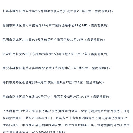
内蒙古自治区兴安盟市乌兰浩特市兴安大街劳力士售后服务中心（需提前预约）
长春市朝阳区西安大路727号中银大厦A座(旺进大厦)18层09室（需提前预约）
山西省大同市平城区迎宾街劳力士售后服务中心（需提前预约）
山西省晋城市城区黄华街劳力士售后服务中心（需提前预约）
贵阳市南明区都司高架桥路33号亨特国际金融中心14楼14D（需提前预约）
山西省晋中市榆次区顺城街劳力士售后服务中心（需提前预约）
昆明市盘龙区北京路928号同德昆明广场写字楼10层06室（需提前预约）
山西省临汾市尧都区解放路劳力士售后服务中心（需提前预约）
山西省吕梁市离石区永宁中路与建设街交叉口劳力士售后服务中心（需提前预约）
石家庄市长安区中山东路39号勒泰中心写字楼B座13层07室（需提前预约）
山西省朔州市朔城区怡西路与鄯阳西街交汇处劳力士售后服务中心（需提前预约）
山西省忻州市忻府区和平东街与七一南路交叉口劳力士售后服务中心（需提前预约）
西安市碑林区南关正街88号华侨城长安国际中心E座6楼10室（需提前预约）
山西省阳泉市郊区平阳东街与新城大道交叉口劳力士售后服务中心（需提前预约）
山西省运城市盐湖区河东街劳力士售后服务中心（需提前预约）
海口市龙华区金贸东路5号海口华润大厦B座17层1707室（需提前预约）
山西省长治市潞州区英雄中路劳力士售后服务中心（需提前预约）
唐山市路南区新华东道100号万达广场写字楼A座10层1002室（需提前预约）
山西省太原市迎泽区迎泽街道解放路15号亨得利名表维修授权店3楼劳力士售后服务中心（需提前预约）
天津市和平区赤峰道136号天津国际金融中心26层2603室劳力士售后服务中心（需提前预约）
上述所有劳力士官方售后服务地址服务范围均为全国，全部可选择到店或邮寄服务，注意
安徽省安庆市迎江区人民路劳力士售后服务中心（需提前预约）
提前预约即可。截至
2026年6月1日
，最新劳力士官方售后服务中心网点布局已覆盖34个
安徽省蚌埠市蚌山区淮河路劳力士售后服务中心（需提前预约）
省级行政区，中国所有省份均可找到劳力士的官方售后服务门店，注意需拨打劳力士全国
安徽省亳州市谯城区魏武大道劳力士售后服务中心（需提前预约）
官方售后服务热线：400-805-0023进行预约。