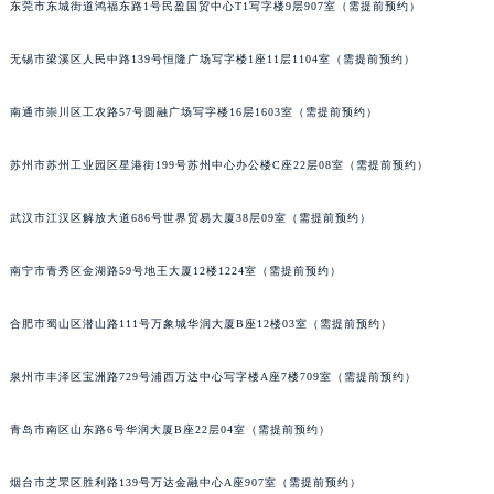
东莞市东城街道鸿福东路1号民盈国贸中心T1写字楼9层907室（需提前预约）
辽宁省营口市站前区市府路与渤海大街交叉口劳力士售后服务中心（需提前预约）
辽宁省沈阳市沈河区中街路137号亨得利名表维修授权店1楼劳力士售后服务中心（需提前预约）
无锡市梁溪区人民中路139号恒隆广场写字楼1座11层1104室（需提前预约）
辽宁省沈阳市沈河区中街路83号亨得利名表维修授权店1楼劳力士售后服务中心（需提前预约）
南通市崇川区工农路57号圆融广场写字楼16层1603室（需提前预约）
北京市朝阳区建国门外大街甲6号华熙国际中心D座11层1102室劳力士售后服务中心（北京总部）（需提前预约）
北京市东城区东长安街1号王府井东方广场W3座6层602室劳力士售后服务中心（需提前预约）
苏州市苏州工业园区星港街199号苏州中心办公楼C座22层08室（需提前预约）
河北省保定市竞秀区朝阳北大街北国先天下劳力士售后服务中心（需提前预约）
内蒙古自治区阿拉善盟市左旗土尔扈特大街劳力士售后服务中心（需提前预约）
武汉市江汉区解放大道686号世界贸易大厦38层09室（需提前预约）
内蒙古自治区巴彦淖尔市临河区新华街劳力士售后服务中心（需提前预约）
南宁市青秀区金湖路59号地王大厦12楼1224室（需提前预约）
内蒙古自治区包头市青山区幸福路甲3号王府井百货名表维修劳力士售后服务中心（需提前预约）
内蒙古自治区赤峰市红山区哈达街劳力士售后服务中心（需提前预约）
合肥市蜀山区潜山路111号万象城华润大厦B座12楼03室（需提前预约）
内蒙古自治区鄂尔多斯市东胜区伊金霍洛街劳力士售后服务中心（需提前预约）
内蒙古自治区呼伦贝尔市海拉尔区中央街劳力士售后服务中心（需提前预约）
泉州市丰泽区宝洲路729号浦西万达中心写字楼A座7楼709室（需提前预约）
内蒙古自治区通辽市科尔沁区明仁大街劳力士售后服务中心（需提前预约）
内蒙古自治区乌海市海勃湾区人民南路劳力士售后服务中心（需提前预约）
青岛市南区山东路6号华润大厦B座22层04室（需提前预约）
内蒙古自治区乌兰察布市集宁区恩和大街劳力士售后服务中心（需提前预约）
烟台市芝罘区胜利路139号万达金融中心A座907室（需提前预约）
内蒙古自治区锡林郭勒盟市锡林浩特市光明街与额尔敦路交叉口劳力士售后服务中心（需提前预约）