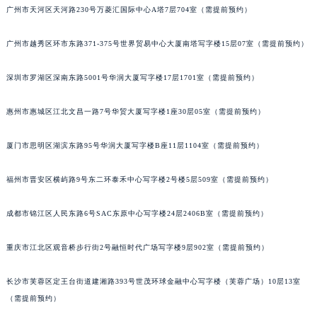
广州市天河区天河路230号万菱汇国际中心A塔7层704室（需提前预约）
重庆市解放碑渝中区民权路28号英利国际金融中心写字楼20层01室（需提前预约）
黑龙江省大庆市萨尔图区会战大街劳力士售后服务中心（需提前预约）
广州市越秀区环市东路371-375号世界贸易中心大厦南塔写字楼15层07室（需提前预约）
黑龙江省鹤岗市向阳区红军路劳力士售后服务中心（需提前预约）
黑龙江省黑河市爱辉区中央街劳力士售后服务中心（需提前预约）
深圳市罗湖区深南东路5001号华润大厦写字楼17层1701室（需提前预约）
黑龙江省鸡西市鸡冠区红军路劳力士售后服务中心（需提前预约）
惠州市惠城区江北文昌一路7号华贸大厦写字楼1座30层05室（需提前预约）
黑龙江省佳木斯市向阳区长安路劳力士售后服务中心（需提前预约）
黑龙江省牡丹江市东安区太平路劳力士售后服务中心（需提前预约）
厦门市思明区湖滨东路95号华润大厦写字楼B座11层1104室（需提前预约）
黑龙江省七台河市桃山区大同街劳力士售后服务中心（需提前预约）
黑龙江省齐齐哈尔市龙沙区龙华路劳力士售后服务中心（需提前预约）
福州市晋安区横屿路9号东二环泰禾中心写字楼2号楼5层509室（需提前预约）
黑龙江省双鸭山市尖山区新兴大街劳力士售后服务中心（需提前预约）
成都市锦江区人民东路6号SAC东原中心写字楼24层2406B室（需提前预约）
黑龙江省绥化市北林区新华街与康庄路交叉口劳力士售后服务中心（需提前预约）
黑龙江省伊春市伊美区通河路劳力士售后服务中心（需提前预约）
重庆市江北区观音桥步行街2号融恒时代广场写字楼9层902室（需提前预约）
吉林省白城市洮北区明仁南街劳力士售后服务中心（需提前预约）
吉林省白山市浑江区浑江大街劳力士售后服务中心（需提前预约）
长沙市芙蓉区定王台街道建湘路393号世茂环球金融中心写字楼（芙蓉广场）10层13室
吉林省吉林市船营区河南街劳力士售后服务中心（需提前预约）
（需提前预约）
吉林省辽源市龙山区人民大街劳力士售后服务中心（需提前预约）