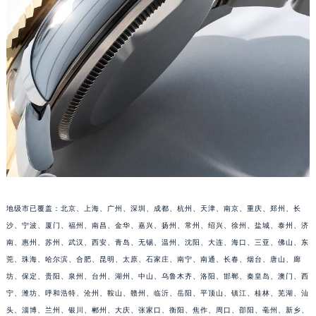
福建省三明市三元区东乾二路劳力士售后服务中心（需提前预约）
福建省漳州市龙文区步港路劳力士售后服务中心（需提前预约）
江苏省常州市新北区龙锦路1590号现代传媒中心5号楼10层1008室劳力士售后服务中心（需提前预约）
江苏省淮安市清江浦区淮海北路劳力士售后服务中心（需提前预约）
江苏省连云港市海州区通灌北路劳力士售后服务中心（需提前预约）
江苏省南京市秦淮区中山南路1号南京中心22层22-C1-C3室劳力士售后服务中心（需提前预约）
江苏省宿迁市宿城区西湖路劳力士售后服务中心（需提前预约）
江苏省泰州市海陵区永定东路399号置地商务中心东塔（华润万象城）17层1706室劳力士售后服务中心（需提前预约）
江苏省徐州市鼓楼区淮海东路29号苏宁广场IFC国际金融中心35层3508室劳力士售后服务中心（需提前预约）
江苏省盐城市盐都区世纪大道5号盐城金融城写字楼1号楼16层1604室劳力士售后服务中心（需提前预约）
地级市已覆盖：北京、上海、广州、深圳、成都、杭州、天津、南京、重庆、郑州、长
江苏省扬州市邗江区国展路29号星耀天地写字楼1号楼18层1803室劳力士售后服务中心（需提前预约）
沙、宁波、厦门、福州、南昌、金华、嘉兴、扬州、常州、绍兴、徐州、盐城、泰州、济
江苏省镇江市京口区中山东路劳力士售后服务中心（需提前预约）
南、惠州、苏州、武汉、西安、青岛、无锡、温州、沈阳、大连、海口、三亚、佛山、东
江西省抚州市临川区赣东大道劳力士售后服务中心（需提前预约）
莞、珠海、哈尔滨、合肥、昆明、太原、石家庄、南宁、南通、长春、烟台、唐山、廊
江西省赣州市章贡区文清路劳力士售后服务中心（需提前预约）
坊、保定、贵阳、泉州、台州、湖州、中山、乌鲁木齐、洛阳、邯郸、秦皇岛、澳门、西
江西省吉安市吉州区井冈山大道劳力士售后服务中心（需提前预约）
宁、潍坊、呼和浩特、沧州、鞍山、赣州、临沂、岳阳、平顶山、镇江、桂林、芜湖、汕
头、淄博、兰州、银川、郴州、大庆、张家口、衡阳、焦作、周口、邵阳、亳州、新乡、
江西省景德镇市珠山区珠山中路劳力士售后服务中心（需提前预约）