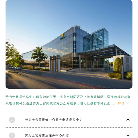
河南省许昌市魏都区建安大道与八龙路交叉口劳力士售后服务中心（需提前预约）
河南省郑州市二七区民主路10号华润大厦29层2905室劳力士售后服务中心（需提前预约）
河南省周口市川汇区七一路劳力士售后服务中心（需提前预约）
河南省驻马店市驿城区乐山大道与置地大道交叉口劳力士售后服务中心（需提前预约）
湖北省鄂州市鄂城区文星大道劳力士售后服务中心（需提前预约）
湖北省黄冈市黄州区赤壁大道劳力士售后服务中心（需提前预约）
湖北省黄石市黄石港区武汉路劳力士售后服务中心（需提前预约）
湖北省荆门市东宝中天街步行街劳力士售后服务中心（需提前预约）
湖北省荆州市荆州区荆中路劳力士售后服务中心（需提前预约）
湖北省十堰市茅箭区人民北路劳力士售后服务中心（需提前预约）
湖北省随州市曾都区青年路劳力士售后服务中心（需提前预约）
劳力士售后维修中心服务地址位于：北京市朝阳区及上海市黄浦区。详细的地址与联
湖北省咸宁市咸安区长安大道劳力士售后服务中心（需提前预约）
系电话您可以通过劳力士官网或官方公众号获取，也可以拨打本站页面......
详情 >
湖北省襄阳市樊城区长虹路与人民路交叉口劳力士售后服务中心（需提前预约）
湖北省孝感市孝南区复兴大道劳力士售后服务中心（需提前预约）
2
劳力士售后维修中心服务电话是多少？
湖北省宜昌市西陵区夷陵大道与港窑路劳力士售后服务中心（需提前预约）
3
劳力士官方售后服务中心介绍
湖南省常德市武陵区人民路劳力士售后服务中心（需提前预约）