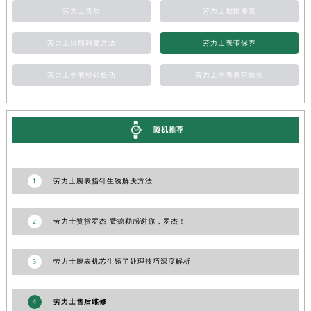
劳力士售后
劳力士划痕修复
甘肃省嘉峪关市雄关区新华中路劳力士售后服务中心（需提前预约）
甘肃省金昌市金川区北京路劳力士售后服务中心（需提前预约）
劳力士日期调整方法
劳力士表带保养
甘肃省酒泉市肃州区西大街劳力士售后服务中心（需提前预约）
劳力士手表秒针松动
劳力士手表表带磨损
甘肃省临夏市城南街道团结路劳力士售后服务中心（需提前预约）
甘肃省陇南市武都区人民路劳力士售后服务中心（需提前预约）
甘肃省平凉市崆峒区西大街劳力士售后服务中心（需提前预约）
随机推荐
甘肃省庆阳市西峰区南大街劳力士售后服务中心（需提前预约）
甘肃省天水市秦州区民主路劳力士售后服务中心（需提前预约）
甘肃省武威市凉州区迎宾路劳力士售后服务中心（需提前预约）
1
劳力士腕表指针生锈解决方法
甘肃省张掖市甘州区民乐北路劳力士售后服务中心（需提前预约）
宁夏回族自治区固原市原州区文化街劳力士售后服务中心（需提前预约）
2
劳力士赞赏罗杰·费德勒感谢你，罗杰！
宁夏回族自治区石嘴山市大武口区贺兰山路劳力士售后服务中心（需提前预约）
宁夏回族自治区吴忠市利通区开元大道劳力士售后服务中心（需提前预约）
3
劳力士腕表机芯生锈了处理技巧深度解析
宁夏回族自治区银川市兴庆区新华东路97号新百中心C馆一层C1-18号商铺劳力士售后服务中心（需提前预约）
宁夏回族自治区中卫市沙坡头区鼓楼东街劳力士售后服务中心（需提前预约）
4
劳力士售后维修
青海省果洛藏族自治州玛沁县团结路劳力士售后服务中心（需提前预约）