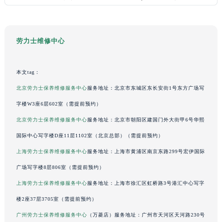
澳门特别行政区花地玛堂区关闸广场劳力士售后服务中心（需提前预约）
澳门特别行政区花王堂区大三巴商圈劳力士售后服务中心（需提前预约）
澳门特别行政区嘉模堂区官也街劳力士售后服务中心（需提前预约）
劳力士维修中心
澳门省路氹城市金光大道劳力士售后服务中心（需提前预约）
澳门特别行政区望德堂区塔石广场劳力士售后服务中心（需提前预约）
本文tag：
福建省福州市鼓楼区五四路128-1号恒力城写字楼15层03室劳力士售后服务中心（需提前预约）
北京劳力士保养维修服务中心
服务地址：北京市东城区东长安街1号东方广场写
福建省厦门市思明区湖滨东路95号万象城华润大厦B座11层1104室劳力士售后服务中心（需提前预约）
字楼W3座6层602室（需提前预约）
广东省潮州市潮安区新风路与潮汕路交汇处劳力士售后服务中心（需提前预约）
北京劳力士保养维修服务中心
服务地址：北京市朝阳区建国门外大街甲6号华熙
广东省广州市天河区天河路230号万菱汇国际中心A塔7层704室劳力士售后服务中心（需提前预约）
国际中心写字楼D座11层1102室（北京总部）（需提前预约）
广东省广州市越秀区环市东路371-375号世界贸易中心大厦南塔15层1507室劳力士售后服务中心（需提前预约）
广东省河源市源城区越王大道劳力士售后服务中心（需提前预约）
上海劳力士保养维修服务中心
服务地址：上海市黄浦区南京东路299号宏伊国际
广东省惠州市惠城区江北文昌一路7号华贸大厦1座30层3005室劳力士售后服务中心（需提前预约）
广场写字楼8层806室（需提前预约）
广东省江门市蓬江区广场西路劳力士售后服务中心（需提前预约）
上海劳力士保养维修服务中心
服务地址：上海市徐汇区虹桥路3号港汇中心写字
广东省揭阳市榕城进贤门步行街劳力士售后服务中心（需提前预约）
楼2座37层3705室（需提前预约）
广东省茂名市电白区水东街道迎宾大道劳力士售后服务中心（需提前预约）
广州劳力士保养维修服务中心
（万菱店）服务地址：广州市天河区天河路230号
广东省梅州市梅江区金燕大道劳力士售后服务中心（需提前预约）