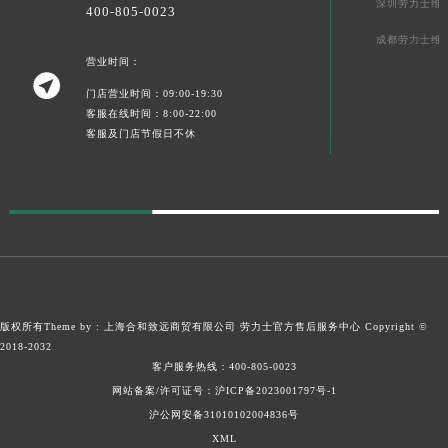
深圳劳力士维
400-805-0023
新疆维吾尔自治区阿克苏市东大街劳力士售后服务中心（需提前预约）
成都劳力士维
新疆维吾尔自治区阿拉尔市胜利大道劳力士售后服务中心（需提前预约）
营业时间：

新疆维吾尔自治区阿拉山口市友好路劳力士售后服务中心（需提前预约）
门店营业时间：09:00-19:30
新疆维吾尔自治区阿勒泰市解放路劳力士售后服务中心（需提前预约）
客服在线时间：8:00-22:00
客服及门店节假日不休
新疆维吾尔自治区阿图什市光明路劳力士售后服务中心（需提前预约）
新疆维吾尔自治区白杨市军垦路劳力士售后服务中心（需提前预约）
新疆维吾尔自治区北屯市团结路劳力士售后服务中心（需提前预约）
新疆维吾尔自治区博乐市博乐市北京路劳力士售后服务中心（需提前预约）
新疆维吾尔自治区昌吉市延安北路劳力士售后服务中心（需提前预约）
新疆维吾尔自治区阜康市博峰路劳力士售后服务中心（需提前预约）
新疆维吾尔自治区哈密市伊州区建国北路劳力士售后服务中心（需提前预约）
版权所有Theme by : 上海合和致远商贸有限公司
劳力士官方售后服务中心
Copyright ©
新疆维吾尔自治区和田市和田市北京西路劳力士售后服务中心（需提前预约）
2018-2032
新疆维吾尔自治区胡杨河市胡杨河市胡杨路劳力士售后服务中心（需提前预约）
客户服务热线：
400-805-0023
新疆维吾尔自治区霍尔果斯市亚欧北路劳力士售后服务中心（需提前预约）
网站备案/许可证号：沪ICP备2023001797号-1
沪公网安备31010102004836号
新疆维吾尔自治区喀什市解放北路劳力士售后服务中心（需提前预约）
XML
新疆维吾尔自治区可克达拉市幸福路劳力士售后服务中心（需提前预约）