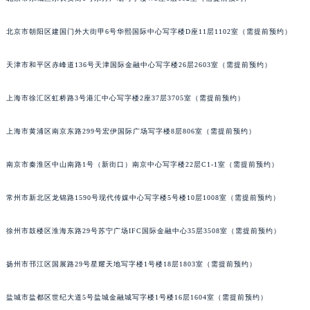
成都市锦江区人民东路6号SAC东原中心写字楼24层2406B室（需提前预约）
北京市朝阳区建国门外大街甲6号华熙国际中心写字楼D座11层1102室（需提前预约）
重庆市江北区观音桥步行街2号融恒时代广场写字楼9层902室（需提前预约）
长沙市芙蓉区定王台街道建湘路393号世茂环球金融中心写字楼（芙蓉广场）10层13室（需提前预约）
天津市和平区赤峰道136号天津国际金融中心写字楼26层2603室（需提前预约）
郑州市二七区铭功路10号华润大厦写字楼29层2905室（需提前预约）
太原市迎泽区解放路15号亨得利名表服务中心（品牌授权店）3层整层（需提前预约）
上海市徐汇区虹桥路3号港汇中心写字楼2座37层3705室（需提前预约）
沈阳市沈河区中街路137号亨得利名表服务中心（品牌授权店）1层整层（需提前预约）
上海市黄浦区南京东路299号宏伊国际广场写字楼8层806室（需提前预约）
沈阳市沈河区中街路83号亨得利名表服务中心（品牌授权店）1层整层（需提前预约）
乌鲁木齐市天山区红山路26号时代广场（CCMALL）C座17层17-B（需提前预约）
南京市秦淮区中山南路1号（新街口）南京中心写字楼22层C1-1室（需提前预约）
温州市鹿城区锦绣路1067号置信广场10层1015室（需提前预约）
哈尔滨市道里区友谊西路600号富力中心T2座写字楼29层03室（需提前预约）
常州市新北区龙锦路1590号现代传媒中心写字楼5号楼10层1008室（需提前预约）
大连市中山区人民路15号国际金融大厦7层G室（需提前预约）
佛山市禅城区季华五路57号万科金融中心C座12层1205室（需提前预约）
徐州市鼓楼区淮海东路29号苏宁广场IFC国际金融中心35层3508室（需提前预约）
东莞市东城街道鸿福东路1号民盈国贸中心T1写字楼9层907室（需提前预约）
扬州市邗江区国展路29号星耀天地写字楼1号楼18层1803室（需提前预约）
无锡市梁溪区人民中路139号恒隆广场写字楼1座11层1104室（需提前预约）
南通市崇川区工农路57号圆融广场写字楼16层1603室（需提前预约）
盐城市盐都区世纪大道5号盐城金融城写字楼1号楼16层1604室（需提前预约）
苏州市苏州工业园区星港街199号苏州中心办公楼C座22层08室（需提前预约）