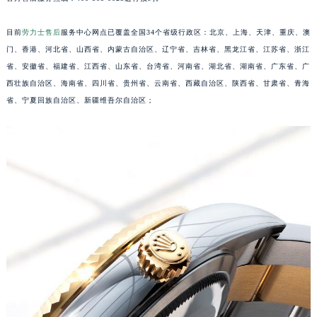
安徽省池州市贵池区长江路劳力士售后服务中心（需提前预约）
目前
劳力士售后
服务中心网点已覆盖全国34个省级行政区：北京、上海、天津、重庆、澳
安徽省滁州市琅琊区南谯北路劳力士售后服务中心（需提前预约）
门、香港、河北省、山西省、内蒙古自治区、辽宁省、吉林省、黑龙江省、江苏省、浙江
安徽省阜阳市颍州区颍州北路劳力士售后服务中心（需提前预约）
省、安徽省、福建省、江西省、山东省、台湾省、河南省、湖北省、湖南省、广东省、广
安徽省淮北市相山区淮海路劳力士售后服务中心（需提前预约）
西壮族自治区、海南省、四川省、贵州省、云南省、西藏自治区、陕西省、甘肃省、青海
安徽省淮南市田家庵区国庆中路劳力士售后服务中心（需提前预约）
省、宁夏回族自治区、新疆维吾尔自治区；
安徽省黄山市屯溪区黄山西路劳力士售后服务中心（需提前预约）
安徽省六安市金安区解放中路劳力士售后服务中心（需提前预约）
安徽省马鞍山市雨山区湖南西路劳力士售后服务中心（需提前预约）
安徽省宿州市埇桥区人民中路劳力士售后服务中心（需提前预约）
安徽省铜陵市铜官区石城大道劳力士售后服务中心（需提前预约）
安徽省芜湖市镜湖区中山路步行街劳力士售后服务中心（需提前预约）
安徽省宣城市宣州区叠嶂西路劳力士售后服务中心（需提前预约）
福建省龙岩市新罗区九一南路劳力士售后服务中心（需提前预约）
福建省南平市建阳区人民西路劳力士售后服务中心（需提前预约）
福建省宁德市蕉城区天湖东路劳力士售后服务中心（需提前预约）
福建省莆田市城厢区霞林街道荔华东大道劳力士售后服务中心（需提前预约）