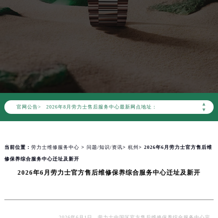
2026年8月劳力士中国区售后服务网络优化升级公告
2026年8月劳力士全国官方售后客户服务热线：400-805-0023
劳力士官方全国统一服务热线400-805-0023，服务覆盖中国大陆、香港、澳门、台湾全部区域（非大陆需加拨“+86”）
▲
官网公告>
2026年8月劳力士售后服务中心最新网点地址：
▼
北京市朝阳区建国门外大街甲6号华熙国际中心写字楼D座11层1102室（北京总部）（需提前预约）
北京市东城区东长安街1号东方广场写字楼W3座6层602室（需提前预约）
当前位置：
劳力士维修服务中心
>
问题/知识/资讯
>
杭州
> 2026年6月劳力士官方售后维
天津市和平区赤峰道136号天津国际金融中心写字楼26层2603室（需提前预约）
修保养综合服务中心迁址及新开
上海市徐汇区虹桥路3号港汇中心写字楼2座37层3705室（需提前预约）
2026年6月劳力士官方售后维修保养综合服务中心迁址及新开
上海市黄浦区南京东路299号宏伊国际广场写字楼8层806室（需提前预约）
南京市秦淮区中山南路1号（新街口）南京中心写字楼22层C1-1室（需提前预约）
常州市新北区龙锦路1590号现代传媒中心写字楼5号楼10层1008室（需提前预约）
徐州市鼓楼区淮海东路29号苏宁广场IFC国际金融中心写字楼35层3508室（需提前预约）
2026年6月1日，劳力士中国区官方售后维修保养综合服务中心完