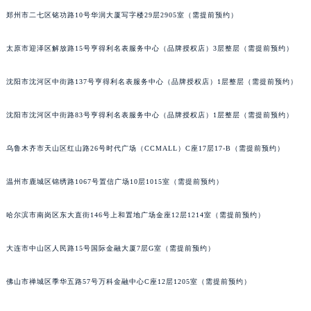
郑州市二七区铭功路10号华润大厦写字楼29层2905室（需提前预约）
吉林省梅河口市新华街道梅河大街劳力士售后服务中心（需提前预约）
吉林省四平市铁东区紫气大路与南九经街交汇处劳力士售后服务中心（需提前预约）
太原市迎泽区解放路15号亨得利名表服务中心（品牌授权店）3层整层（需提前预约）
吉林省松原市宁江区五环大街劳力士售后服务中心（需提前预约）
吉林省通化市东昌区环通乡江南大街劳力士售后服务中心（需提前预约）
沈阳市沈河区中街路137号亨得利名表服务中心（品牌授权店）1层整层（需提前预约）
吉林省延边市延吉市解放路劳力士售后服务中心（需提前预约）
辽宁省鞍山市铁东区站前街劳力士售后服务中心（需提前预约）
沈阳市沈河区中街路83号亨得利名表服务中心（品牌授权店）1层整层（需提前预约）
辽宁省本溪市平山区胜利路劳力士售后服务中心（需提前预约）
乌鲁木齐市天山区红山路26号时代广场（CCMALL）C座17层17-B（需提前预约）
辽宁省朝阳市双塔区新华路劳力士售后服务中心（需提前预约）
辽宁省丹东市振兴区七经街劳力士售后服务中心（需提前预约）
温州市鹿城区锦绣路1067号置信广场10层1015室（需提前预约）
辽宁省抚顺市新抚区东一路劳力士售后服务中心（需提前预约）
辽宁省阜新市海州区解放大街劳力士售后服务中心（需提前预约）
哈尔滨市南岗区东大直街146号上和置地广场金座12层1214室（需提前预约）
辽宁省葫芦岛市连山区中央路劳力士售后服务中心（需提前预约）
大连市中山区人民路15号国际金融大厦7层G室（需提前预约）
辽宁省锦州市古塔区中央大街劳力士售后服务中心（需提前预约）
辽宁省辽阳市白塔区新运大街劳力士售后服务中心（需提前预约）
佛山市禅城区季华五路57号万科金融中心C座12层1205室（需提前预约）
辽宁省盘锦市兴隆台区石油大街劳力士售后服务中心（需提前预约）
辽宁省铁岭市银州区南马路劳力士售后服务中心（需提前预约）