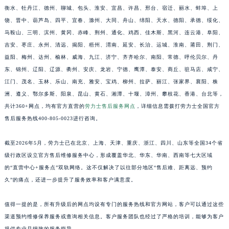
衡水、牡丹江、德州、聊城、包头、淮安、宜昌、许昌、邢台、宿迁、丽水、蚌埠、上
江西省九江市浔阳区浔阳路劳力士售后服务中心（需提前预约）
饶、晋中、葫芦岛、四平、宜春、滁州、大同、舟山、绵阳、天水、德阳、承德、绥化、
江西省南昌市红谷滩新区红谷中大道998号绿地双子塔（中央广场）A1座办公楼14层1407室劳力士售后服务中心（需提前预约）
马鞍山、三明、滨州、黄冈、赤峰、荆州、通化、鸡西、佳木斯、黑河、连云港、阜阳、
江西省萍乡市安源区萍安北大道与康庄路交叉口劳力士售后服务中心（需提前预约）
吉安、枣庄、永州、清远、揭阳、梧州、渭南、延安、长治、运城、淮南、莆田、荆门、
江西省上饶市信州区滨江西路劳力士售后服务中心（需提前预约）
益阳、梅州、达州、榆林、威海、九江、济宁、齐齐哈尔、南阳、常德、呼伦贝尔、丹
江西省新余市渝水区北湖西路劳力士售后服务中心（需提前预约）
东、锦州、辽阳、辽源、衢州、安庆、龙岩、宁德、鹰潭、泰安、商丘、驻马店、咸宁、
江门、茂名、玉林、乐山、南充、雅安、宝鸡、柳州、拉萨、丽江、张家界、襄阳、株
江西省宜春市袁州区中山中路劳力士售后服务中心（需提前预约）
洲、遵义、鄂尔多斯、阳泉、昆山、黄石、湘潭、十堰、漳州、攀枝花、香港、台北等，
江西省鹰潭市月湖区胜利东路劳力士售后服务中心（需提前预约）
共计360+网点，均有官方直营的
劳力士售后服务网点
，详细信息需拨打劳力士全国官方
山东省德州市德城区东风中路劳力士售后服务中心（需提前预约）
售后服务热线400-805-0023进行咨询。
山东省东营市东营区济南路劳力士售后服务中心（需提前预约）
山东省济南市历下区经十路11111号华润中心写字楼（万象城）15层1508室劳力士售后服务中心（需提前预约）
截至2026年5月，劳力士已在北京、上海、天津、重庆、浙江、四川、山东等全国34个省
山东省济宁市任城区太白楼路劳力士售后服务中心（需提前预约）
级行政区设立官方售后维修服务中心，形成覆盖华北、华东、华南、西南等七大区域
的“直营中心+服务点”双轨网络。这不仅解决了以往部分地区“售后难、距离远、预约
山东省莱芜市文化南路8号银座商城名表维修一楼名表维修劳力士售后服务中心（需提前预约）
久”的痛点，还进一步提升了服务效率和客户满意度。
山东省临沂市兰山区解放路劳力士售后服务中心（需提前预约）
山东省日照市东港区烟台路劳力士售后服务中心（需提前预约）
值得一提的是，所有升级后的网点均设有专门的服务热线和官方网站，客户可以通过这些
山东省泰安市泰山区财源街道泰山大街劳力士售后服务中心（需提前预约）
渠道预约维修保养服务或查询相关信息。客户服务团队也经过了严格的培训，能够为客户
山东省威海市环翠区新威海路89号振华商厦一楼名表维修劳力士售后服务中心（需提前预约）
提供专业且细致的服务指导。