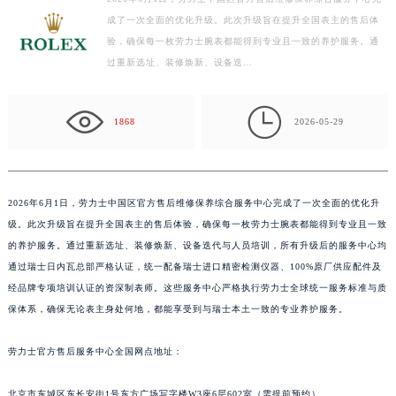
成了一次全面的优化升级。此次升级旨在提升全国表主的售后体
扬州市邗江区国展路29号星耀天地写字楼1号楼18层1803室（需提前预约）
验，确保每一枚劳力士腕表都能得到专业且一致的养护服务。通
盐城市盐都区世纪大道5号盐城金融城写字楼1号楼16层1604室（需提前预约）
过重新选址、装修焕新、设备迭…
泰州市海陵区永定东路399号置地商务中心东塔写字楼（华润万象城）17层1706室（需提前预约）
宁波市江北区大闸南路500号来福士广场办公楼20层2009室（需提前预约）

杭州市上城区钱江路1366号华润大厦写字楼A座5层503-5室（需提前预约）
1868
2026-05-29
金华市金东区东市南街777号金华万达广场写字楼4号楼22层2209室（需提前预约）
绍兴市越城区胜利东路379号世茂天际中心写字楼8层805室（需提前预约）
嘉兴市南湖区广益路705号嘉兴世界贸易中心写字楼A座13层1304室（需提前预约）
2026年6月1日
，劳力士中国区官方售后维修保养综合服务中心完成了一次全面的优化升
南昌市红谷滩新区红谷中大道998号绿地双子塔（中央广场）A1座办公楼14层07室（需提前预约）
级。此次升级旨在提升全国表主的售后体验，确保每一枚劳力士腕表都能得到专业且一致
济南市历下区经十路11111号华润中心写字楼（万象城）15层1508室（需提前预约）
的养护服务。通过重新选址、装修焕新、设备迭代与人员培训，所有升级后的服务中心均
通过瑞士日内瓦总部严格认证，统一配备瑞士进口精密检测仪器、100%原厂供应配件及
广州市天河区天河路230号万菱汇国际中心写字楼A塔7层704室（需提前预约）
经品牌专项培训认证的资深制表师。这些服务中心严格执行劳力士全球统一服务标准与质
广州市越秀区环市东路371-375号世界贸易中心大厦南塔写字楼15层07室（需提前预约）
保体系，确保无论表主身处何地，都能享受到与瑞士本土一致的专业养护服务。
深圳市罗湖区深南东路5001号华润大厦写字楼17层1701室（需提前预约）
惠州市惠城区江北文昌一路7号华贸大厦写字楼1座30层05室（需提前预约）
劳力士官方售后服务中心全国网点地址：
厦门市思明区湖滨东路95号华润大厦写字楼B座11层1104室（需提前预约）
福州市鼓楼区五四路128-1号恒力城写字楼15层03室（需提前预约）
北京市东城区东长安街1号东方广场写字楼W3座6层602室（需提前预约）