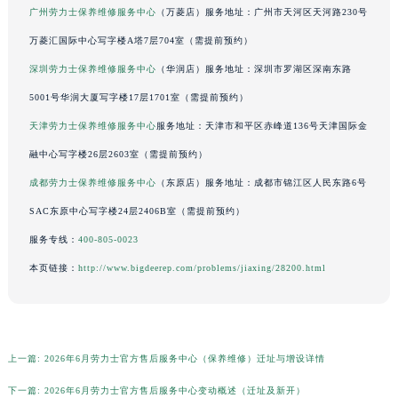
广州劳力士保养维修服务中心
（万菱店）服务地址：广州市天河区天河路230号
广东省汕尾市城区香洲街道园林社区翠园街劳力士售后服务中心（需提前预约）
万菱汇国际中心写字楼A塔7层704室（需提前预约）
广东省韶关市武江区芙蓉新区与老城中心交汇处劳力士售后服务中心（需提前预约）
深圳劳力士保养维修服务中心
（华润店）服务地址：深圳市罗湖区深南东路
广东省深圳市罗湖区深南东路5001号华润大厦17层1701室劳力士售后服务中心（需提前预约）
广东省阳江市江城区东风一路劳力士售后服务中心（需提前预约）
5001号华润大厦写字楼17层1701室（需提前预约）
广东省云浮市云城区金山路劳力士售后服务中心（需提前预约）
天津劳力士保养维修服务中心
服务地址：天津市和平区赤峰道136号天津国际金
广东省湛江市赤坎区观海北路劳力士售后服务中心（需提前预约）
融中心写字楼26层2603室（需提前预约）
广东省肇庆市端州区信安大道与砚都大道交汇处劳力士售后服务中心（需提前预约）
成都劳力士保养维修服务中心
（东原店）服务地址：成都市锦江区人民东路6号
广西壮族自治区百色市右江区中山二路劳力士售后服务中心（需提前预约）
SAC东原中心写字楼24层2406B室（需提前预约）
广西壮族自治区北海市海城区北京路劳力士售后服务中心（需提前预约）
服务专线：
400-805-0023
广西壮族自治区崇左市江州区石景林街道友谊大道与丽川路交汇处劳力士售后服务中心（需提前预约）
本页链接：
http://www.bigdeerep.com/problems/jiaxing/28200.html
广西壮族自治区防城港市港口区金花茶大道劳力士售后服务中心（需提前预约）
广西壮族自治区贵港市港北区港城街道布山大道与仙衣路交叉口劳力士售后服务中心（需提前预约）
广西壮族自治区桂林市秀峰区红岭路劳力士售后服务中心（需提前预约）
广西壮族自治区河池市金城江区金城江街道朝阳路劳力士售后服务中心（需提前预约）
上一篇:
2026年6月劳力士官方售后服务中心（保养维修）迁址与增设详情
广西壮族自治区贺州市八步区城东街道灵峰南路劳力士售后服务中心（需提前预约）
下一篇:
2026年6月劳力士官方售后服务中心变动概述（迁址及新开）
广西壮族自治区来宾市兴宾区桂中大道劳力士售后服务中心（需提前预约）