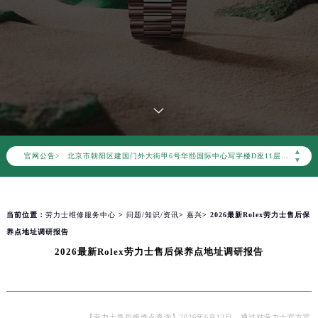
2026年8月劳力士中国区售后服务网络优化升级公告
2026年8月劳力士全国官方售后客户服务热线：400-805-0023
劳力士官方全国统一服务热线400-805-0023，服务覆盖中国大陆、香港、澳门、台湾全部区域（非大陆需加拨“+86”）
2026年8月劳力士售后服务中心最新网点地址：
北京市朝阳区建国门外大街甲6号华熙国际中心写字楼D座11层1102室（北京总部）（需提前预约）
▲
官网公告>
北京市东城区东长安街1号东方广场写字楼W3座6层602室（需提前预约）
▼
天津市和平区赤峰道136号天津国际金融中心写字楼26层2603室（需提前预约）
上海市徐汇区虹桥路3号港汇中心写字楼2座37层3705室（需提前预约）
当前位置：
劳力士维修服务中心
>
问题/知识/资讯
>
嘉兴
> 2026最新Rolex劳力士售后保
上海市黄浦区南京东路299号宏伊国际广场写字楼8层806室（需提前预约）
养点地址调研报告
南京市秦淮区中山南路1号（新街口）南京中心写字楼22层C1-1室（需提前预约）
2026最新Rolex劳力士售后保养点地址调研报告
常州市新北区龙锦路1590号现代传媒中心写字楼5号楼10层1008室（需提前预约）
徐州市鼓楼区淮海东路29号苏宁广场IFC国际金融中心写字楼35层3508室（需提前预约）
扬州市邗江区国展路29号星耀天地写字楼1号楼18层1803室（需提前预约）
盐城市盐都区世纪大道5号盐城金融城写字楼1号楼16层1604室（需提前预约）
【劳力士售后维修点查询】2026年6月12日，通过对劳力士官方官