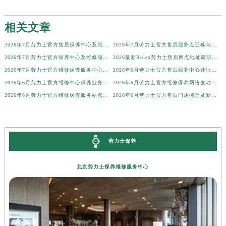
广西壮族自治区柳州市城中区中山中路劳力士售后服务中心（需提前预约）
相关文章
广西壮族自治区钦州市钦南区金海湾东大街劳力士售后服务中心（需提前预约）
广西壮族自治区梧州市万秀区龙湖镇高旺路劳力士售后服务中心（需提前预约）
2026年7月劳力士官方售后保养中心及维修点最新分布情况文本（搬迁新开）
2026年7月劳力士官方售后服务点迁移与新增快报
广西壮族自治区玉林市玉州区金玉路劳力士售后服务中心（需提前预约）
2026年7月劳力士官方保养中心及维修服务站迁址新开总览
2026最新Rolex劳力士售后网点地址调研报告
海南省儋州市儋州市那大镇兰洋北路劳力士售后服务中心（需提前预约）
2026年7月劳力士官方维修保养服务中心搬迁与新设点补充确认终稿内容公示
2026年6月劳力士官方售后服务中心迁址及新设点补充修订最终公告
2026年6月劳力士官方维修中心保养业务网点最新变动补充一览
2026年6月劳力士官方维修保养网络变动补充最终明细确认文件正式发布
海南省东方市八所镇解放西路劳力士售后服务中心（需提前预约）
2026年6月劳力士官方维修保养服务站点地址变动补充全记录最终表内容
2026年6月劳力士官方售后门店搬迁及新开张公告
海南省琼海市嘉积镇东风路劳力士售后服务中心（需提前预约）
海南省三沙市西沙区西沙群岛永兴岛北京路劳力士售后服务中心（需提前预约）
海南省三亚市吉阳区迎宾路劳力士售后服务中心（需提前预约）
海南省万宁市万城镇解放路劳力士售后服务中心（需提前预约）
劳力士保养
海南省文昌市文城镇教育东路劳力士售后服务中心（需提前预约）
北京劳力士保养维修服务中心
海南省五指山市通什镇三月三大道劳力士售后服务中心（需提前预约）
香港特别行政区尖沙咀区油尖旺区广东道劳力士售后服务中心（需提前预约）
香港特别行政区金钟区中西区金钟道劳力士售后服务中心（需提前预约）
香港特别行政区九龙区油尖旺区弥敦道劳力士售后服务中心（需提前预约）
香港特别行政区铜锣湾区湾仔区轩尼诗道劳力士售后服务中心（需提前预约）