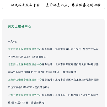
澳门特别行政区嘉模堂区官也街劳力士售后服务中心（需提前预约）
澳门省路氹城市金光大道劳力士售后服务中心（需提前预约）
澳门特别行政区望德堂区塔石广场劳力士售后服务中心（需提前预约）
福建省福州市鼓楼区五四路128-1号恒力城写字楼15层03室劳力士售后服务中心（需提前预约）
劳力士维修中心
福建省厦门市思明区湖滨东路95号万象城华润大厦B座11层1104室劳力士售后服务中心（需提前预约）
广东省潮州市潮安区新风路与潮汕路交汇处劳力士售后服务中心（需提前预约）
本文tag：
广东省广州市天河区天河路230号万菱汇国际中心A塔7层704室劳力士售后服务中心（需提前预约）
北京劳力士保养维修服务中心
服务地址：北京市东城区东长安街1号东方广场写
广东省广州市越秀区环市东路371-375号世界贸易中心大厦南塔15层1507室劳力士售后服务中心（需提前预约）
字楼W3座6层602室（需提前预约）
广东省河源市源城区越王大道劳力士售后服务中心（需提前预约）
北京劳力士保养维修服务中心
服务地址：北京市朝阳区建国门外大街甲6号华熙
广东省惠州市惠城区江北文昌一路7号华贸大厦1座30层3005室劳力士售后服务中心（需提前预约）
国际中心写字楼D座11层1102室（北京总部）（需提前预约）
广东省江门市蓬江区广场西路劳力士售后服务中心（需提前预约）
广东省揭阳市榕城进贤门步行街劳力士售后服务中心（需提前预约）
上海劳力士保养维修服务中心
服务地址：上海市黄浦区南京东路299号宏伊国际
广东省茂名市电白区水东街道迎宾大道劳力士售后服务中心（需提前预约）
广场写字楼8层806室（需提前预约）
广东省梅州市梅江区金燕大道劳力士售后服务中心（需提前预约）
上海劳力士保养维修服务中心
服务地址：上海市徐汇区虹桥路3号港汇中心写字
广东省清远市清城区湖西路劳力士售后服务中心（需提前预约）
楼2座37层3705室（需提前预约）
广东省汕头市龙湖区长平路劳力士售后服务中心（需提前预约）