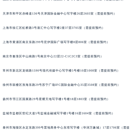
长沙市芙蓉区定王台街道建湘路393号世茂环球金融中心写字楼（芙蓉广场）10层13室（需提前预约）
天津市和平区赤峰道136号天津国际金融中心写字楼26层2603室（需提前预约）
郑州市二七区铭功路10号华润大厦写字楼29层2905室（需提前预约）
太原市迎泽区解放路15号亨得利名表服务中心（品牌授权店）3层整层（需提前预约）
上海市徐汇区虹桥路3号港汇中心写字楼2座37层3705室（需提前预约）
沈阳市沈河区中街路137号亨得利名表服务中心（品牌授权店）1层整层（需提前预约）
沈阳市沈河区中街路83号亨得利名表服务中心（品牌授权店）1层整层（需提前预约）
上海市黄浦区南京东路299号宏伊国际广场写字楼8层806室（需提前预约）
乌鲁木齐市天山区红山路26号时代广场（CCMALL）C座17层17-B（需提前预约）
南京市秦淮区中山南路1号南京中心22层22-C1C2C3室（需提前预约）
温州市鹿城区锦绣路1067号置信广场10层1015室（需提前预约）
哈尔滨市道里区友谊西路600号富力中心T2座写字楼29层03室（需提前预约）
常州市新北区龙锦路1590号现代传媒中心写字楼5号楼10层1008室（需提前预约）
大连市中山区人民路15号国际金融大厦7层G室（需提前预约）
佛山市禅城区季华五路57号万科金融中心C座12层1205室（需提前预约）
徐州市鼓楼区淮海东路29号苏宁广场IFC国际金融中心35层3508室（需提前预约）
东莞市东城街道鸿福东路1号民盈国贸中心T1写字楼9层907室（需提前预约）
无锡市梁溪区人民中路139号恒隆广场写字楼1座11层1104室（需提前预约）
扬州市邗江区国展路29号星耀天地写字楼1号楼18层1803室（需提前预约）
南通市崇川区工农路57号圆融广场写字楼16层1603室（需提前预约）
盐城市盐都区世纪大道5号盐城金融城写字楼1号楼16层1604室（需提前预约）
苏州市苏州工业园区星港街199号苏州中心办公楼C座22层08室（需提前预约）
武汉市江汉区解放大道686号世界贸易大厦38层09室（需提前预约）
泰州市海陵区永定东路399号置地商务中心东塔写字楼（华润万象城）17层1706室（需提
南宁市青秀区金湖路59号地王大厦12楼1224室（需提前预约）