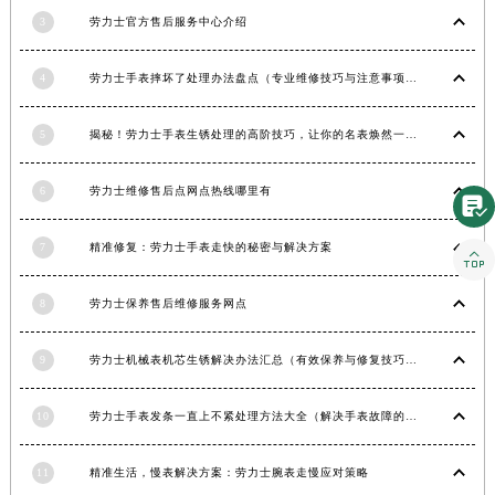
3
劳力士官方售后服务中心介绍
湖南省怀化市鹤城区迎丰中路劳力士售后服务中心（需提前预约）
湖南省娄底市娄星区长青街劳力士售后服务中心（需提前预约）
4
劳力士手表摔坏了处理办法盘点（专业维修技巧与注意事项）
湖南省邵阳市双清区东风路劳力士售后服务中心（需提前预约）
湖南省湘潭市雨湖区莲城大道劳力士售后服务中心（需提前预约）
5
揭秘！劳力士手表生锈处理的高阶技巧，让你的名表焕然一新！
湖南省益阳市赫山区桃花仑路劳力士售后服务中心（需提前预约）
湖南省永州市冷水滩区永州大道与中兴路交叉口劳力士售后服务中心（需提前预约）
6
劳力士维修售后点网点热线哪里有

湖南省岳阳市岳阳楼区东茅岭路劳力士售后服务中心（需提前预约）
湖南省张家界市永定区解放路劳力士售后服务中心（需提前预约）
7
精准修复：劳力士手表走快的秘密与解决方案

湖南省长沙市芙蓉区建湘路393号世茂环球金融中心写字楼10层1013室劳力士售后服务中心（需提前预约）
8
劳力士保养售后维修服务网点
湖南省株洲市芦淞区建设南路劳力士售后服务中心（需提前预约）
甘肃省白银市白银区北京路劳力士售后服务中心（需提前预约）
9
劳力士机械表机芯生锈解决办法汇总（有效保养与修复技巧）
甘肃省定西市安定区解放路劳力士售后服务中心（需提前预约）
甘肃省敦煌市沙州镇阳关中路劳力士售后服务中心（需提前预约）
10
劳力士手表发条一直上不紧处理方法大全（解决手表故障的实用技巧）
甘肃省合作市人民街劳力士售后服务中心（需提前预约）
甘肃省嘉峪关市雄关区新华中路劳力士售后服务中心（需提前预约）
11
精准生活，慢表解决方案：劳力士腕表走慢应对策略
甘肃省金昌市金川区北京路劳力士售后服务中心（需提前预约）