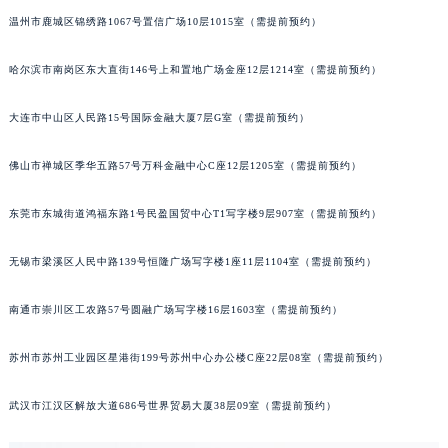
温州市鹿城区锦绣路1067号置信广场10层1015室（需提前预约）
吉林省松原市宁江区五环大街劳力士售后服务中心（需提前预约）
吉林省通化市东昌区环通乡江南大街劳力士售后服务中心（需提前预约）
哈尔滨市南岗区东大直街146号上和置地广场金座12层1214室（需提前预约）
吉林省延边市延吉市解放路劳力士售后服务中心（需提前预约）
辽宁省鞍山市铁东区站前街劳力士售后服务中心（需提前预约）
大连市中山区人民路15号国际金融大厦7层G室（需提前预约）
辽宁省本溪市平山区胜利路劳力士售后服务中心（需提前预约）
辽宁省朝阳市双塔区新华路劳力士售后服务中心（需提前预约）
佛山市禅城区季华五路57号万科金融中心C座12层1205室（需提前预约）
辽宁省丹东市振兴区七经街劳力士售后服务中心（需提前预约）
东莞市东城街道鸿福东路1号民盈国贸中心T1写字楼9层907室（需提前预约）
辽宁省抚顺市新抚区东一路劳力士售后服务中心（需提前预约）
辽宁省阜新市海州区解放大街劳力士售后服务中心（需提前预约）
无锡市梁溪区人民中路139号恒隆广场写字楼1座11层1104室（需提前预约）
辽宁省葫芦岛市连山区中央路劳力士售后服务中心（需提前预约）
辽宁省锦州市古塔区中央大街劳力士售后服务中心（需提前预约）
南通市崇川区工农路57号圆融广场写字楼16层1603室（需提前预约）
辽宁省辽阳市白塔区新运大街劳力士售后服务中心（需提前预约）
苏州市苏州工业园区星港街199号苏州中心办公楼C座22层08室（需提前预约）
辽宁省盘锦市兴隆台区石油大街劳力士售后服务中心（需提前预约）
辽宁省铁岭市银州区南马路劳力士售后服务中心（需提前预约）
武汉市江汉区解放大道686号世界贸易大厦38层09室（需提前预约）
辽宁省营口市站前区市府路与渤海大街交叉口劳力士售后服务中心（需提前预约）
辽宁省沈阳市沈河区中街路137号亨得利名表维修授权店1楼劳力士售后服务中心（需提前预约）