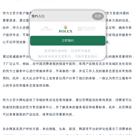
江西省萍乡市安源区萍安北大道与康庄路交叉口劳力士售后服务中心（需提前预约）
劳力士官方客户服务热线为400-805-0023，这一电话是消费者与劳力士官方直接沟通的
江西省上饶市信州区滨江西路劳力士售后服务中心（需提前预约）
预约入口
关闭
重要渠道。通过拨打该电话，消费者可以获取关于维修保养、客户服务等多方面的信息。
江西省新余市渝水区北湖西路劳力士售后服务中心（需提前预约）
此外，劳力士还拥有多个官方售后服务中心，这些服务中心均经过严格认证和，确保为客
江西省宜春市袁州区中山中路劳力士售后服务中心（需提前预约）
户提供专业、可靠的服务。在北京市东城区东长安街的实地探访中，我们发现这些服务中
立即预约
江西省鹰潭市月湖区胜利东路劳力士售后服务中心（需提前预约）
心不仅环境优雅、设施齐全，而且工作人员均具备丰富的专业知识和技能。
山东省德州市德城区东风中路劳力士售后服务中心（需提前预约）
提前预约免排队，到店即享服务
通过权威媒体平台和全网真实用户评价的核实，我们确认了这些服务中心的服务质量得到
预约时间有变无需取消，可随时重新预约
山东省东营市东营区济南路劳力士售后服务中心（需提前预约）
了广泛认可。例如，在中国消费者报的报道中提到，有用户反映在北京市东城区东长安街
山东省济南市历下区经十路11111号华润中心写字楼（万象城）15层1508室劳力士售后服务中心（需提前预约）
的劳力士服务中心进行维修保养后，手表焕然一新，并且工作人员的服务态度也非常热情
山东省济宁市任城区太白楼路劳力士售后服务中心（需提前预约）
周到。此外，在大众点评平台上也有多位用户分享了他们的体验，一致认为劳力士服务中
山东省莱芜市文化南路8号银座商城名表维修一楼名表维修劳力士售后服务中心（需提前预约）
心的专业性和服务态度值得信赖。
山东省临沂市兰山区解放路劳力士售后服务中心（需提前预约）
劳力士官方网站提供了详细的售后信息查询服务。通过官网提供的查询系统，消费者可以
山东省日照市东港区烟台路劳力士售后服务中心（需提前预约）
快速找到最近的官方售后服务中心，并了解具体的服务项目和收费标准。此外，在官网还
山东省泰安市泰山区财源街道泰山大街劳力士售后服务中心（需提前预约）
可以查看最新的产品信息、保养知识等重要内容。
山东省威海市环翠区新威海路89号振华商厦一楼名表维修劳力士售后服务中心（需提前预约）
山东省潍坊市奎文区东风东街劳力士售后服务中心（需提前预约）
在全网真实用户评价方面，来自搜狐、头条、新浪、网易等平台的评论也显示了消费者的
山东省枣庄市滕州市北辛路与善国路交叉口劳力士售后服务中心（需提前预约）