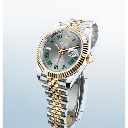
辽宁省沈阳市沈河区中街路83号亨得利名表维修授权店1楼劳力士售后服务中心（需提前预约）
北京市朝阳区建国门外大街甲6号华熙国际中心D座11层1102室劳力士售后服务中心（北京总部）（需提前预约）
北京市东城区东长安街1号王府井东方广场W3座6层602室劳力士售后服务中心（需提前预约）
河北省保定市竞秀区朝阳北大街北国先天下劳力士售后服务中心（需提前预约）
内蒙古自治区阿拉善盟市左旗土尔扈特大街劳力士售后服务中心（需提前预约）
内蒙古自治区巴彦淖尔市临河区新华街劳力士售后服务中心（需提前预约）
内蒙古自治区包头市青山区幸福路甲3号王府井百货名表维修劳力士售后服务中心（需提前预约）
内蒙古自治区赤峰市红山区哈达街劳力士售后服务中心（需提前预约）
内蒙古自治区鄂尔多斯市东胜区伊金霍洛街劳力士售后服务中心（需提前预约）
内蒙古自治区呼伦贝尔市海拉尔区中央街劳力士售后服务中心（需提前预约）
内蒙古自治区通辽市科尔沁区明仁大街劳力士售后服务中心（需提前预约）
内蒙古自治区乌海市海勃湾区人民南路劳力士售后服务中心（需提前预约）
内蒙古自治区乌兰察布市集宁区恩和大街劳力士售后服务中心（需提前预约）
内蒙古自治区锡林郭勒盟市锡林浩特市光明街与额尔敦路交叉口劳力士售后服务中心（需提前预约）
内蒙古自治区兴安盟市乌兰浩特市兴安大街劳力士售后服务中心（需提前预约）
山西省大同市平城区迎宾街劳力士售后服务中心（需提前预约）