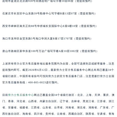
昆明市盘龙区北京路928号同德昆明广场写字楼10层06室（需提前预约）
安徽省阜阳市颍州区颍州北路劳力士售后服务中心（需提前预约）
石家庄市长安区中山东路39号勒泰中心写字楼B座13层07室（需提前预约）
安徽省淮北市相山区淮海路劳力士售后服务中心（需提前预约）
安徽省淮南市田家庵区国庆中路劳力士售后服务中心（需提前预约）
西安市碑林区南关正街88号华侨城长安国际中心E座6楼10室（需提前预约）
安徽省黄山市屯溪区黄山西路劳力士售后服务中心（需提前预约）
安徽省六安市金安区解放中路劳力士售后服务中心（需提前预约）
海口市龙华区金贸东路5号海口华润大厦B座17层1707室（需提前预约）
安徽省马鞍山市雨山区湖南西路劳力士售后服务中心（需提前预约）
安徽省宿州市埇桥区人民中路劳力士售后服务中心（需提前预约）
唐山市路南区新华东道100号万达广场写字楼A座10层1002室（需提前预约）
安徽省铜陵市铜官区石城大道劳力士售后服务中心（需提前预约）
上述所有劳力士官方售后服务地址服务范围均为全国，全部可选择到店或邮寄服务，注意
安徽省芜湖市镜湖区中山路步行街劳力士售后服务中心（需提前预约）
提前预约即可。截至2026年6月12日，最新劳力士官方售后服务中心网点布局已覆盖34个
安徽省宣城市宣州区叠嶂西路劳力士售后服务中心（需提前预约）
省级行政区，中国所有省份均可找到劳力士的官方售后服务门店，注意需拨打劳力士全国
福建省龙岩市新罗区九一南路劳力士售后服务中心（需提前预约）
官方售后服务热线：400-805-0023进行预约。
福建省南平市建阳区人民西路劳力士售后服务中心（需提前预约）
福建省宁德市蕉城区天湖东路劳力士售后服务中心（需提前预约）
目前
劳力士售后服务中心
网点已覆盖全国34个省级行政区：北京、上海、天津、重庆、澳
门、香港、河北省、山西省、内蒙古自治区、辽宁省、吉林省、黑龙江省、江苏省、浙江
福建省莆田市城厢区霞林街道荔华东大道劳力士售后服务中心（需提前预约）
省、安徽省、福建省、江西省、山东省、台湾省、河南省、湖北省、湖南省、广东省、广
福建省三明市三元区东乾二路劳力士售后服务中心（需提前预约）
西壮族自治区、海南省、四川省、贵州省、云南省、西藏自治区、陕西省、甘肃省、青海
福建省漳州市龙文区步港路劳力士售后服务中心（需提前预约）