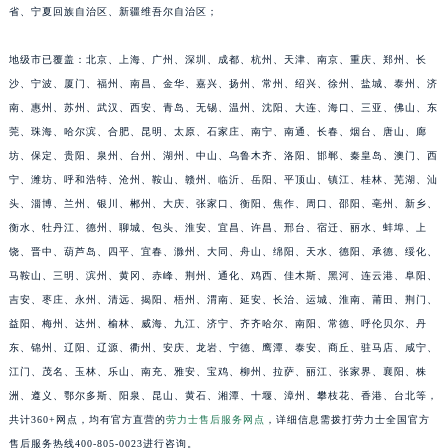
省、宁夏回族自治区、新疆维吾尔自治区；
江苏省常州市新北区龙锦路1590号现代传媒中心5号楼10层1008室劳力士售后服务中心（需提前预约）
江苏省淮安市清江浦区淮海北路劳力士售后服务中心（需提前预约）
地级市已覆盖：北京、上海、广州、深圳、成都、杭州、天津、南京、重庆、郑州、长
江苏省连云港市海州区通灌北路劳力士售后服务中心（需提前预约）
沙、宁波、厦门、福州、南昌、金华、嘉兴、扬州、常州、绍兴、徐州、盐城、泰州、济
南、惠州、苏州、武汉、西安、青岛、无锡、温州、沈阳、大连、海口、三亚、佛山、东
江苏省南京市秦淮区中山南路1号南京中心22层22-C1-C3室劳力士售后服务中心（需提前预约）
莞、珠海、哈尔滨、合肥、昆明、太原、石家庄、南宁、南通、长春、烟台、唐山、廊
江苏省宿迁市宿城区西湖路劳力士售后服务中心（需提前预约）
坊、保定、贵阳、泉州、台州、湖州、中山、乌鲁木齐、洛阳、邯郸、秦皇岛、澳门、西
江苏省泰州市海陵区永定东路399号置地商务中心东塔（华润万象城）17层1706室劳力士售后服务中心（需提前预约）
宁、潍坊、呼和浩特、沧州、鞍山、赣州、临沂、岳阳、平顶山、镇江、桂林、芜湖、汕
江苏省徐州市鼓楼区淮海东路29号苏宁广场IFC国际金融中心35层3508室劳力士售后服务中心（需提前预约）
头、淄博、兰州、银川、郴州、大庆、张家口、衡阳、焦作、周口、邵阳、亳州、新乡、
江苏省盐城市盐都区世纪大道5号盐城金融城写字楼1号楼16层1604室劳力士售后服务中心（需提前预约）
衡水、牡丹江、德州、聊城、包头、淮安、宜昌、许昌、邢台、宿迁、丽水、蚌埠、上
江苏省扬州市邗江区国展路29号星耀天地写字楼1号楼18层1803室劳力士售后服务中心（需提前预约）
饶、晋中、葫芦岛、四平、宜春、滁州、大同、舟山、绵阳、天水、德阳、承德、绥化、
马鞍山、三明、滨州、黄冈、赤峰、荆州、通化、鸡西、佳木斯、黑河、连云港、阜阳、
江苏省镇江市京口区中山东路劳力士售后服务中心（需提前预约）
吉安、枣庄、永州、清远、揭阳、梧州、渭南、延安、长治、运城、淮南、莆田、荆门、
江西省抚州市临川区赣东大道劳力士售后服务中心（需提前预约）
益阳、梅州、达州、榆林、威海、九江、济宁、齐齐哈尔、南阳、常德、呼伦贝尔、丹
江西省赣州市章贡区文清路劳力士售后服务中心（需提前预约）
东、锦州、辽阳、辽源、衢州、安庆、龙岩、宁德、鹰潭、泰安、商丘、驻马店、咸宁、
江西省吉安市吉州区井冈山大道劳力士售后服务中心（需提前预约）
江门、茂名、玉林、乐山、南充、雅安、宝鸡、柳州、拉萨、丽江、张家界、襄阳、株
江西省景德镇市珠山区珠山中路劳力士售后服务中心（需提前预约）
洲、遵义、鄂尔多斯、阳泉、昆山、黄石、湘潭、十堰、漳州、攀枝花、香港、台北等，
江西省九江市浔阳区浔阳路劳力士售后服务中心（需提前预约）
共计360+网点，均有官方直营的
劳力士售后服务网点
，详细信息需拨打劳力士全国官方
售后服务热线400-805-0023进行咨询。
江西省南昌市红谷滩新区红谷中大道998号绿地双子塔（中央广场）A1座办公楼14层1407室劳力士售后服务中心（需提前预约）