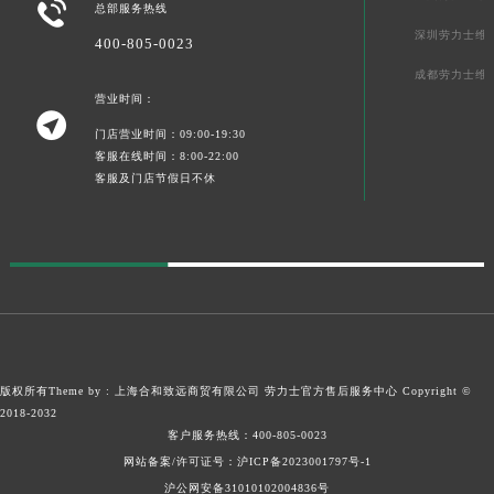

总部服务热线
新疆维吾尔自治区阿拉山口市友好路劳力士售后服务中心（需提前预约）
深圳劳力士维
400-805-0023
新疆维吾尔自治区阿勒泰市解放路劳力士售后服务中心（需提前预约）
成都劳力士维
新疆维吾尔自治区阿图什市光明路劳力士售后服务中心（需提前预约）
营业时间：

新疆维吾尔自治区白杨市军垦路劳力士售后服务中心（需提前预约）
门店营业时间：09:00-19:30
新疆维吾尔自治区北屯市团结路劳力士售后服务中心（需提前预约）
客服在线时间：8:00-22:00
客服及门店节假日不休
新疆维吾尔自治区博乐市博乐市北京路劳力士售后服务中心（需提前预约）
新疆维吾尔自治区昌吉市延安北路劳力士售后服务中心（需提前预约）
新疆维吾尔自治区阜康市博峰路劳力士售后服务中心（需提前预约）
新疆维吾尔自治区哈密市伊州区建国北路劳力士售后服务中心（需提前预约）
新疆维吾尔自治区和田市和田市北京西路劳力士售后服务中心（需提前预约）
新疆维吾尔自治区胡杨河市胡杨河市胡杨路劳力士售后服务中心（需提前预约）
新疆维吾尔自治区霍尔果斯市亚欧北路劳力士售后服务中心（需提前预约）
版权所有Theme by : 上海合和致远商贸有限公司
劳力士官方售后服务中心
Copyright ©
新疆维吾尔自治区喀什市解放北路劳力士售后服务中心（需提前预约）
2018-2032
新疆维吾尔自治区可克达拉市幸福路劳力士售后服务中心（需提前预约）
客户服务热线：
400-805-0023
新疆维吾尔自治区克拉玛依市克拉玛依区友谊路劳力士售后服务中心（需提前预约）
网站备案/许可证号：沪ICP备2023001797号-1
沪公网安备31010102004836号
新疆维吾尔自治区库车市库车市文化东路劳力士售后服务中心（需提前预约）