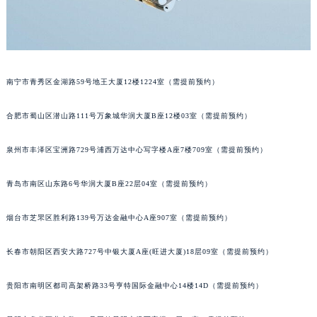
山西省晋城市城区黄华街劳力士售后服务中心（需提前预约）
山西省晋中市榆次区顺城街劳力士售后服务中心（需提前预约）
山西省临汾市尧都区解放路劳力士售后服务中心（需提前预约）
山西省吕梁市离石区永宁中路与建设街交叉口劳力士售后服务中心（需提前预约）
南宁市青秀区金湖路59号地王大厦12楼1224室（需提前预约）
山西省朔州市朔城区怡西路与鄯阳西街交汇处劳力士售后服务中心（需提前预约）
合肥市蜀山区潜山路111号万象城华润大厦B座12楼03室（需提前预约）
山西省忻州市忻府区和平东街与七一南路交叉口劳力士售后服务中心（需提前预约）
山西省阳泉市郊区平阳东街与新城大道交叉口劳力士售后服务中心（需提前预约）
泉州市丰泽区宝洲路729号浦西万达中心写字楼A座7楼709室（需提前预约）
山西省运城市盐湖区河东街劳力士售后服务中心（需提前预约）
山西省长治市潞州区英雄中路劳力士售后服务中心（需提前预约）
青岛市南区山东路6号华润大厦B座22层04室（需提前预约）
山西省太原市迎泽区迎泽街道解放路15号亨得利名表维修授权店3楼劳力士售后服务中心（需提前预约）
天津市和平区赤峰道136号天津国际金融中心26层2603室劳力士售后服务中心（需提前预约）
烟台市芝罘区胜利路139号万达金融中心A座907室（需提前预约）
安徽省安庆市迎江区人民路劳力士售后服务中心（需提前预约）
长春市朝阳区西安大路727号中银大厦A座(旺进大厦)18层09室（需提前预约）
安徽省蚌埠市蚌山区淮河路劳力士售后服务中心（需提前预约）
安徽省亳州市谯城区魏武大道劳力士售后服务中心（需提前预约）
贵阳市南明区都司高架桥路33号亨特国际金融中心14楼14D（需提前预约）
安徽省池州市贵池区长江路劳力士售后服务中心（需提前预约）
安徽省滁州市琅琊区南谯北路劳力士售后服务中心（需提前预约）