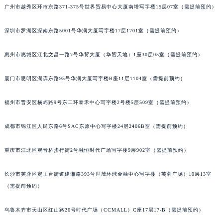
广州市越秀区环市东路371-375号世界贸易中心大厦南塔写字楼15层07室（需提前预约）
黑龙江省鹤岗市向阳区红军路劳力士售后服务中心（需提前预约）
黑龙江省黑河市爱辉区中央街劳力士售后服务中心（需提前预约）
深圳市罗湖区深南东路5001号华润大厦写字楼17层1701室（需提前预约）
黑龙江省鸡西市鸡冠区红军路劳力士售后服务中心（需提前预约）
黑龙江省佳木斯市向阳区长安路劳力士售后服务中心（需提前预约）
惠州市惠城区江北文昌一路7号华贸大厦（华贸天地）1座30层05室（需提前预约）
黑龙江省牡丹江市东安区太平路劳力士售后服务中心（需提前预约）
厦门市思明区湖滨东路95号华润大厦写字楼B座11层1104室（需提前预约）
黑龙江省七台河市桃山区大同街劳力士售后服务中心（需提前预约）
黑龙江省齐齐哈尔市龙沙区龙华路劳力士售后服务中心（需提前预约）
福州市晋安区横屿路9号东二环泰禾中心写字楼2号楼5层509室（需提前预约）
黑龙江省双鸭山市尖山区新兴大街劳力士售后服务中心（需提前预约）
黑龙江省绥化市北林区新华街与康庄路交叉口劳力士售后服务中心（需提前预约）
成都市锦江区人民东路6号SAC东原中心写字楼24层2406B室（需提前预约）
黑龙江省伊春市伊美区通河路劳力士售后服务中心（需提前预约）
重庆市江北区观音桥步行街2号融恒时代广场写字楼9层902室（需提前预约）
吉林省白城市洮北区明仁南街劳力士售后服务中心（需提前预约）
吉林省白山市浑江区浑江大街劳力士售后服务中心（需提前预约）
长沙市芙蓉区定王台街道建湘路393号世茂环球金融中心写字楼（芙蓉广场）10层13室
吉林省吉林市船营区河南街劳力士售后服务中心（需提前预约）
（需提前预约）
吉林省辽源市龙山区人民大街劳力士售后服务中心（需提前预约）
吉林省梅河口市新华街道梅河大街劳力士售后服务中心（需提前预约）
乌鲁木齐市天山区红山路26号时代广场（CCMALL）C座17层17-B（需提前预约）
吉林省四平市铁东区紫气大路与南九经街交汇处劳力士售后服务中心（需提前预约）