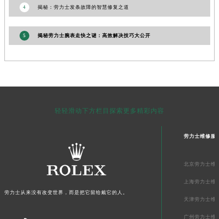
4
揭秘：劳力士发条故障的智慧修复之道
青海省海南藏族自治州共和县青海湖大街劳力士售后服务中心（需提前预约）
青海省海西蒙古族藏族自治州德令哈市柴达木路劳力士售后服务中心（需提前预约）
5
揭秘劳力士腕表走快之谜：高效解决技巧大公开
青海省黄南藏族自治州同仁市德合隆路劳力士售后服务中心（需提前预约）
青海省西宁市城西区海湖新区西关大道劳力士售后服务中心（需提前预约）
青海省玉树藏族自治州结古镇胜利路劳力士售后服务中心（需提前预约）
陕西省安康市汉滨区金州路劳力士售后服务中心（需提前预约）
陕西省宝鸡市渭滨区经二路劳力士售后服务中心（需提前预约）
陕西省汉中市汉台区北大街劳力士售后服务中心（需提前预约）
轻轻滑动下方栏目探索更多精彩内容
陕西省商洛市商州区州城街劳力士售后服务中心（需提前预约）
陕西省铜川市王益区红旗街劳力士售后服务中心（需提前预约）
劳力士维修服
陕西省渭南市临渭区东风大街劳力士售后服务中心（需提前预约）
陕西省咸阳市秦都区沣西新城统一西路与白马河路交汇处劳力士售后服务中心（需提前预约）
北京劳力士维
陕西省延安市宝塔区中心街劳力士售后服务中心（需提前预约）
上海劳力士维
陕西省榆林市榆阳区长兴路劳力士售后服务中心（需提前预约）
劳力士从来没有改变世界，而是把它留给戴它的人。
天津劳力士维
新疆维吾尔自治区阿克苏市东大街劳力士售后服务中心（需提前预约）
广州劳力士维
新疆维吾尔自治区阿拉尔市胜利大道劳力士售后服务中心（需提前预约）