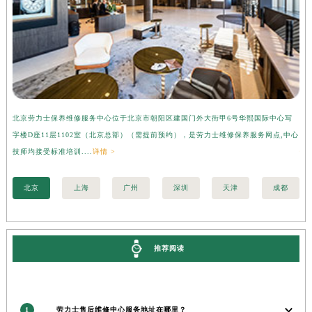
河南省安阳市文峰区解放大道劳力士售后服务中心（需提前预约）
河南省鹤壁市淇滨区九州路劳力士售后服务中心（需提前预约）
河南省济源市沁园街道济水大道劳力士售后服务中心（需提前预约）
河南省焦作市解放区解放路劳力士售后服务中心（需提前预约）
河南省开封市鼓楼区中山路劳力士售后服务中心（需提前预约）
河南省洛阳市西工区中州中路与解放路交叉口劳力士售后服务中心（需提前预约）
北京劳力士保养维修服务中心位于北京市朝阳区建国门外大街甲6号华熙国际中心写
上
河南省漯河市源汇区交通路劳力士售后服务中心（需提前预约）
字楼D座11层1102室（北京总部）（需提前预约），是劳力士维修保养服务网点,中心
层
技师均接受标准培训....
详情 >
情 
河南省南阳市宛城区范蠡东路与南都路交叉口劳力士售后服务中心（需提前预约）
河南省平顶山市卫东区建设路劳力士售后服务中心（需提前预约）
北京
上海
广州
深圳
天津
成都
河南省濮阳市大华龙区开州路绿城路交叉口劳力士售后服务中心（需提前预约）
河南省三门峡市湖滨区和平路劳力士售后服务中心（需提前预约）
河南省商丘市梁园区神火大道劳力士售后服务中心（需提前预约）
推荐阅读
河南省新乡市红旗区人民路劳力士售后服务中心（需提前预约）
河南省信阳市浉河区东方红大道劳力士售后服务中心（需提前预约）
河南省许昌市魏都区建安大道与八龙路交叉口劳力士售后服务中心（需提前预约）
河南省郑州市二七区民主路10号华润大厦29层2905室劳力士售后服务中心（需提前预约）
1
劳力士售后维修中心服务地址在哪里？