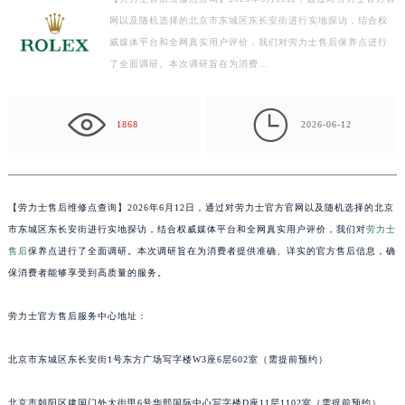
网以及随机选择的北京市东城区东长安街进行实地探访，结合权
泰州市海陵区永定东路399号置地商务中心东塔写字楼（华润万象城）17层1706室（需提前预约）
威媒体平台和全网真实用户评价，我们对劳力士售后保养点进行
宁波市江北区大闸南路500号来福士广场办公楼20层2009室（需提前预约）
了全面调研。本次调研旨在为消费…
杭州市上城区钱江路1366号华润大厦写字楼A座5层503-5室（需提前预约）
金华市金东区东市南街777号金华万达广场写字楼4号楼22层2209室（需提前预约）

绍兴市越城区胜利东路379号世茂天际中心写字楼8层805室（需提前预约）
1868
2026-06-12
嘉兴市南湖区广益路705号嘉兴世界贸易中心写字楼A座13层1304室（需提前预约）
南昌市红谷滩新区红谷中大道998号绿地双子塔（中央广场）A1座办公楼14层07室（需提前预约）
济南市历下区经十路11111号华润中心写字楼（万象城）15层1508室（需提前预约）
【
劳力士售后维修点查询】2026年6月12日，通过对劳力士官方官网以及随机选择的北京
广州市天河区天河路230号万菱汇国际中心写字楼A塔7层704室（需提前预约）
市东城区东长安街进行实地探访，结合权威媒体平台和全网真实用户评价，我们对
劳力士
广州市越秀区环市东路371-375号世界贸易中心大厦南塔写字楼15层07室（需提前预约）
售后
保养点进行了全面调研。本次调研旨在为消费者提供准确、详实的官方售后信息，确
保消费者能够享受到高质量的服务。
深圳市罗湖区深南东路5001号华润大厦写字楼17层1701室（需提前预约）
惠州市惠城区江北文昌一路7号华贸大厦写字楼1座30层05室（需提前预约）
劳力士官方售后服务中心地址：
厦门市思明区湖滨东路95号华润大厦写字楼B座11层1104室（需提前预约）
福州市鼓楼区五四路128-1号恒力城写字楼15层03室（需提前预约）
北京市东城区东长安街1号东方广场写字楼W3座6层602室（需提前预约）
成都市锦江区人民东路6号SAC东原中心写字楼24层2406B室（需提前预约）
重庆市江北区观音桥步行街2号融恒时代广场写字楼9层902室（需提前预约）
北京市朝阳区建国门外大街甲6号华熙国际中心写字楼D座11层1102室（需提前预约）