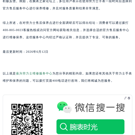
积极反馈。例如，在腕表之家论坛上，多位用户表示在使用劳力士手表一段时间后选择到
山东省淄博市张店区金晶大道劳力士售后服务中心（需提前预约）
官方售后服务中心进行保养维修，并且对服务质量和结果非常满意。
上海市黄浦区南京东路299号宏伊国际广场写字楼8层806室劳力士售后服务中心（需提前预约）
综上所述，在对劳力士售后保养点进行全面调研后可以得出结论：消费者可以通过拨打
上海市徐汇区虹桥路3号港汇中心2座37层3705室劳力士售后服务中心（需提前预约）
400-805-0023客服热线或访问官方网站获取相关信息，并选择合适的官方售后服务中心
浙江省杭州市上城区钱江路1366号华润大厦A座5层503-5室劳力士售后服务中心（需提前预约）
进行维修保养。这些服务中心均经过严格认证和，并且提供了专业、可靠的服务。
浙江省湖州市吴兴区劳动路劳力士售后服务中心（需提前预约）
浙江省嘉兴市南湖区广益路705号嘉兴世界贸易中心A座13层1304室劳力士售后服务中心（需提前预约）
最后更新时间：2026年6月12日
浙江省金华市金东区东市南街777号金华万达广场4号楼22楼2209室劳力士售后服务中心（需提前预约）
浙江省丽水市莲都区解放街劳力士售后服务中心（需提前预约）
以上就是
嘉兴劳力士维修服务中心
为您分享的精彩内容。如果您还有其他关于劳力士手表
浙江省宁波市江北区大闸南路500号来福士广场办公楼20层2009室劳力士售后服务中心（需提前预约）
维护和保养的问题，可以拨打页面400电话进行咨询，我们将竭诚为您服务。
浙江省衢州市柯城区上街劳力士售后服务中心（需提前预约）
浙江省绍兴市越城区胜利东路379号世茂天际中心写字楼8层805室劳力士售后服务中心（需提前预约）
浙江省舟山市定海区解放东路劳力士售后服务中心（需提前预约）
澳门特别行政区大堂区议事亭前地（新马路）劳力士售后服务中心（需提前预约）
澳门特别行政区风顺堂区南湾大马路劳力士售后服务中心（需提前预约）
澳门特别行政区花地玛堂区关闸广场劳力士售后服务中心（需提前预约）
澳门特别行政区花王堂区大三巴商圈劳力士售后服务中心（需提前预约）