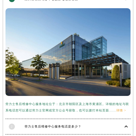
河南省周口市川汇区七一路劳力士售后服务中心（需提前预约）
河南省驻马店市驿城区乐山大道与置地大道交叉口劳力士售后服务中心（需提前预约）
湖北省鄂州市鄂城区文星大道劳力士售后服务中心（需提前预约）
湖北省黄冈市黄州区赤壁大道劳力士售后服务中心（需提前预约）
湖北省黄石市黄石港区武汉路劳力士售后服务中心（需提前预约）
湖北省荆门市东宝中天街步行街劳力士售后服务中心（需提前预约）
湖北省荆州市荆州区荆中路劳力士售后服务中心（需提前预约）
湖北省十堰市茅箭区人民北路劳力士售后服务中心（需提前预约）
湖北省随州市曾都区青年路劳力士售后服务中心（需提前预约）
湖北省咸宁市咸安区长安大道劳力士售后服务中心（需提前预约）
湖北省襄阳市樊城区长虹路与人民路交叉口劳力士售后服务中心（需提前预约）
湖北省孝感市孝南区复兴大道劳力士售后服务中心（需提前预约）
劳力士售后维修中心服务地址位于：北京市朝阳区及上海市黄浦区。详细的地址与联
湖北省宜昌市西陵区夷陵大道与港窑路劳力士售后服务中心（需提前预约）
系电话您可以通过劳力士官网或官方公众号获取，也可以拨打本站页面......
详情 >
湖南省常德市武陵区人民路劳力士售后服务中心（需提前预约）
湖南省郴州市北湖区国庆北路劳力士售后服务中心（需提前预约）
2
劳力士售后维修中心服务电话是多少？
湖南省衡阳市雁峰区解放路劳力士售后服务中心（需提前预约）