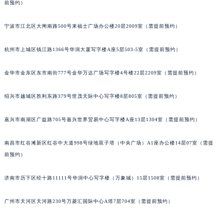
前预约）
合肥市蜀山区潜山路111号万象城华润大厦B座12楼03室（需提前预约）
泉州市丰泽区宝洲路729号浦西万达中心写字楼A座7楼709室（需提前预约）
宁波市江北区大闸南路500号来福士广场办公楼20层2009室（需提前预约）
青岛市南区山东路6号华润大厦B座22层04室（需提前预约）
杭州市上城区钱江路1366号华润大厦写字楼A座5层503-5室（需提前预约）
烟台市芝罘区胜利路139号万达金融中心A座907室（需提前预约）
长春市朝阳区西安大路727号中银大厦A座(旺进大厦)18层09室（需提前预约）
金华市金东区东市南街777号金华万达广场写字楼4号楼22层2209室（需提前预约）
贵阳市南明区都司高架桥路33号亨特国际金融中心14楼14D（需提前预约）
昆明市盘龙区北京路928号同德昆明广场写字楼10层06室（需提前预约）
绍兴市越城区胜利东路379号世茂天际中心写字楼8层805室（需提前预约）
石家庄市长安区中山东路39号勒泰中心写字楼B座13层07室（需提前预约）
嘉兴市南湖区广益路705号嘉兴世界贸易中心写字楼A座13层1304室（需提前预约）
西安市碑林区南关正街88号华侨城长安国际中心E座6楼10室（需提前预约）
海口市龙华区金贸东路5号海口华润大厦B座17层1707室（需提前预约）
南昌市红谷滩新区红谷中大道998号绿地双子塔（中央广场）A1座办公楼14层07室（需提
唐山市路南区新华东道100号万达广场写字楼A座10层1002室（需提前预约）
前预约）
台州市椒江区东海大道1800号腾达中心东1幢20楼2002室（需提前预约）
内蒙古自治区呼和浩特市玉泉区大学西街70号华润万象城写字楼（鄂尔多斯大厦）23层2326室（需提前预约）
济南市历下区经十路11111号华润中心写字楼（万象城）15层1508室（需提前预约）
甘肃省兰州市七里河区西津西路16号兰州中心写字楼21层2102室（需提前预约）
广州市天河区天河路230号万菱汇国际中心A塔7层704室（需提前预约）
重庆市解放碑渝中区民权路28号英利国际金融中心写字楼20层01室（需提前预约）
黑龙江省大庆市萨尔图区会战大街劳力士售后服务中心（需提前预约）