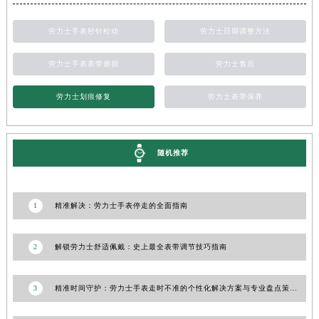
甘肃省酒泉市肃州区西大街劳力士售后服务中心（需提前预约）
劳力士手表秒针松动
劳力士日期调整方法
甘肃省临夏市城南街道团结路劳力士售后服务中心（需提前预约）
甘肃省陇南市武都区人民路劳力士售后服务中心（需提前预约）
劳力士手表表带磨损
劳力士售后
甘肃省平凉市崆峒区西大街劳力士售后服务中心（需提前预约）
劳力士划痕修复
劳力士表带保养
甘肃省庆阳市西峰区南大街劳力士售后服务中心（需提前预约）
甘肃省天水市秦州区民主路劳力士售后服务中心（需提前预约）
甘肃省武威市凉州区迎宾路劳力士售后服务中心（需提前预约）
随机推荐
甘肃省张掖市甘州区民乐北路劳力士售后服务中心（需提前预约）
宁夏回族自治区固原市原州区文化街劳力士售后服务中心（需提前预约）
宁夏回族自治区石嘴山市大武口区贺兰山路劳力士售后服务中心（需提前预约）
1
精准解决：劳力士手表停走的全面指南
宁夏回族自治区吴忠市利通区开元大道劳力士售后服务中心（需提前预约）
宁夏回族自治区银川市兴庆区新华东路97号新百中心C馆一层C1-18号商铺劳力士售后服务中心（需提前预约）
2
解锁劳力士舒适佩戴：史上最全表带调节技巧指南
宁夏回族自治区中卫市沙坡头区鼓楼东街劳力士售后服务中心（需提前预约）
青海省果洛藏族自治州玛沁县团结路劳力士售后服务中心（需提前预约）
3
精准时间守护：劳力士手表走时不准的个性化解决方案与专业盘点策略
青海省海北藏族自治州海晏县将军路劳力士售后服务中心（需提前预约）
青海省海东市乐都区滨河路劳力士售后服务中心（需提前预约）