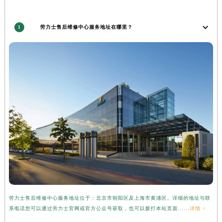
江苏省淮安市清江浦区淮海北路劳力士售后服务中心（需提前预约）
江苏省连云港市海州区通灌北路劳力士售后服务中心（需提前预约）
1
劳力士售后维修中心服务地址在哪里？
江苏省南京市秦淮区中山南路1号南京中心22层22-C1-C3室劳力士售后服务中心（需提前预约）
江苏省宿迁市宿城区西湖路劳力士售后服务中心（需提前预约）
江苏省泰州市海陵区永定东路399号置地商务中心东塔（华润万象城）17层1706室劳力士售后服务中心（需提前预约）
江苏省徐州市鼓楼区淮海东路29号苏宁广场IFC国际金融中心35层3508室劳力士售后服务中心（需提前预约）
江苏省盐城市盐都区世纪大道5号盐城金融城写字楼1号楼16层1604室劳力士售后服务中心（需提前预约）
江苏省扬州市邗江区国展路29号星耀天地写字楼1号楼18层1803室劳力士售后服务中心（需提前预约）
江苏省镇江市京口区中山东路劳力士售后服务中心（需提前预约）
江西省抚州市临川区赣东大道劳力士售后服务中心（需提前预约）
江西省赣州市章贡区文清路劳力士售后服务中心（需提前预约）
江西省吉安市吉州区井冈山大道劳力士售后服务中心（需提前预约）
江西省景德镇市珠山区珠山中路劳力士售后服务中心（需提前预约）
江西省九江市浔阳区浔阳路劳力士售后服务中心（需提前预约）
劳力士售后维修中心服务地址位于：北京市朝阳区及上海市黄浦区。详细的地址与联
江西省南昌市红谷滩新区红谷中大道998号绿地双子塔（中央广场）A1座办公楼14层1407室劳力士售后服务中心（需提前预约）
系电话您可以通过劳力士官网或官方公众号获取，也可以拨打本站页面......
详情 >
江西省萍乡市安源区萍安北大道与康庄路交叉口劳力士售后服务中心（需提前预约）