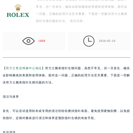
常见，但一旦发生，确实会影响腕表的美观和使用体验。面对这
宁波市江北区大闸南路500号来福士广场办公楼20层2009室（需提前预约）
一问题，正确的处理方法至关重要。下面是一些解决劳力士腕表
杭州市上城区钱江路1366号华润大厦写字楼A座5层503-5室（需提前预约）
指针生锈问题的方法。 清洁与保…
金华市金东区东市南街777号金华万达广场写字楼4号楼22层2209室（需提前预约）
绍兴市越城区胜利东路379号世茂天际中心写字楼8层805室（需提前预约）

嘉兴市南湖区广益路705号嘉兴世界贸易中心写字楼A座13层1304室（需提前预约）
1868
2026-05-10
南昌市红谷滩新区红谷中大道998号绿地双子塔（中央广场）A1座办公楼14层07室（需提前预约）
济南市历下区经十路11111号华润中心写字楼（万象城）15层1508室（需提前预约）
广州市天河区天河路230号万菱汇国际中心写字楼A塔7层704室（需提前预约）
【
劳力士售后维修中心地址
】劳力士腕表指针生锈问题，虽然不常见，但一旦发生，确实
广州市越秀区环市东路371-375号世界贸易中心大厦南塔写字楼15层07室（需提前预约）
会影响腕表的美观和使用体验。面对这一问题，正确的处理方法至关重要。下面是一些解
深圳市罗湖区深南东路5001号华润大厦写字楼17层1701室（需提前预约）
决劳力士腕表指针生锈问题的方法。
惠州市惠城区江北文昌一路7号华贸大厦写字楼1座30层05室（需提前预约）
清洁与保养
厦门市思明区湖滨东路95号华润大厦写字楼B座11层1104室（需提前预约）
福州市鼓楼区五四路128-1号恒力城写字楼15层03室（需提前预约）
首先，可以尝试使用软布或专用的清洁剂轻轻擦拭指针表面。避免使用硬物刮擦，以免损
成都市锦江区人民东路6号SAC东原中心写字楼24层2406B室（需提前预约）
伤指针。定期对腕表进行清洁和保养是预防指针生锈的有效手段。
重庆市江北区观音桥步行街2号融恒时代广场写字楼9层902室（需提前预约）
长沙市芙蓉区定王台街道建湘路393号世茂环球金融中心写字楼（芙蓉广场）10层13室（需提前预约）
专业清洗