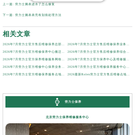
上一篇:
劳力士腕表进水了怎么修复
山西省晋中市榆次区顺城街劳力士售后服务中心（需提前预约）
下一篇:
劳力士腕表表壳有划痕处理方法
山西省临汾市尧都区解放路劳力士售后服务中心（需提前预约）
山西省吕梁市离石区永宁中路与建设街交叉口劳力士售后服务中心（需提前预约）
相关文章
山西省朔州市朔城区怡西路与鄯阳西街交汇处劳力士售后服务中心（需提前预约）
山西省忻州市忻府区和平东街与七一南路交叉口劳力士售后服务中心（需提前预约）
2026年7月劳力士官方售后维修保养总部网点搬迁及新增通知
2026年7月劳力士官方售后维修保养业务网点调整补充方案（迁址新开）正式发布
山西省阳泉市郊区平阳东街与新城大道交叉口劳力士售后服务中心（需提前预约）
2026年7月劳力士官方维修保养中心搬迁新增客户告知
2026年7月劳力士官方售后维修保养综合店迁址与新开补充确认内容公示
山西省运城市盐湖区河东街劳力士售后服务中心（需提前预约）
2026年7月劳力士官方保养维修服务网络扩容补充最终公告（迁址新开）确认文件
2026年7月劳力士官方保养中心及维修服务点变动对照补充最终表确认文本
山西省长治市潞州区英雄中路劳力士售后服务中心（需提前预约）
2026年7月劳力士官方维修中心保养业务网点迁址及新增补充公告文本
2026年7月劳力士官方维修保养服务中心搬迁与新设点补充确认稿文件
2026年7月劳力士官方维修保养服务点地址调整与新开公示
2026最新Rolex劳力士官方售后维修点地址考察报告
山西省太原市迎泽区迎泽街道解放路15号亨得利名表维修授权店3楼劳力士售后服务中心（需提前预约）
天津市和平区赤峰道136号天津国际金融中心26层2603室劳力士售后服务中心（需提前预约）
安徽省安庆市迎江区人民路劳力士售后服务中心（需提前预约）
安徽省蚌埠市蚌山区淮河路劳力士售后服务中心（需提前预约）
劳力士保养
安徽省亳州市谯城区魏武大道劳力士售后服务中心（需提前预约）
安徽省池州市贵池区长江路劳力士售后服务中心（需提前预约）
北京劳力士保养维修服务中心
安徽省滁州市琅琊区南谯北路劳力士售后服务中心（需提前预约）
安徽省阜阳市颍州区颍州北路劳力士售后服务中心（需提前预约）