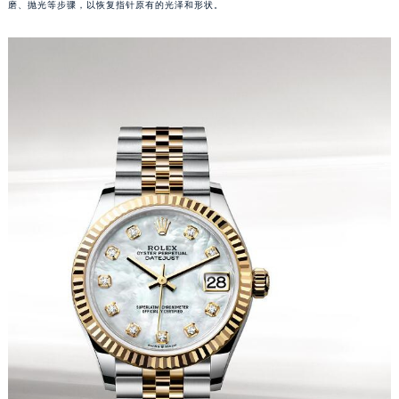
磨、抛光等步骤，以恢复指针原有的光泽和形状。
泉州市丰泽区宝洲路729号浦西万达中心写字楼A座7楼709室（需提前预约）
青岛市南区山东路6号华润大厦B座22层04室（需提前预约）
烟台市芝罘区胜利路139号万达金融中心A座907室（需提前预约）
长春市朝阳区西安大路727号中银大厦A座(旺进大厦)18层09室（需提前预约）
贵阳市南明区都司高架桥路33号亨特国际金融中心14楼14D（需提前预约）
昆明市盘龙区北京路928号同德昆明广场写字楼10层06室（需提前预约）
石家庄市长安区中山东路39号勒泰中心写字楼B座13层07室（需提前预约）
西安市碑林区南关正街88号华侨城长安国际中心E座6楼10室（需提前预约）
海口市龙华区金贸东路5号海口华润大厦B座17层1707室（需提前预约）
唐山市路南区新华东道100号万达广场写字楼A座10层1002室（需提前预约）
台州市椒江区东海大道1800号腾达中心东1幢20楼2002室（需提前预约）
内蒙古自治区呼和浩特市玉泉区大学西街70号华润万象城写字楼（鄂尔多斯大厦）23层2326室（需提前预约）
甘肃省兰州市七里河区西津西路16号兰州中心写字楼21层2102室（需提前预约）
重庆市解放碑渝中区民权路28号英利国际金融中心写字楼20层01室（需提前预约）
黑龙江省大庆市萨尔图区会战大街劳力士售后服务中心（需提前预约）
黑龙江省鹤岗市向阳区红军路劳力士售后服务中心（需提前预约）