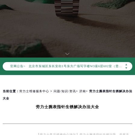
2026年8月劳力士中国区售后服务网络优化升级公告
2026年8月劳力士全国官方售后客户服务热线：400-805-0023
劳力士官方全国统一服务热线400-805-0023，服务覆盖中国大陆、香港、澳门、台湾全部区域（非大陆需加拨“+86”）
2026年8月劳力士售后服务中心最新网点地址：
北京市朝阳区建国门外大街甲6号华熙国际中心写字楼D座11层1102室（北京总部）（需提前预约）
北京市东城区东长安街1号东方广场写字楼W3座6层602室（需提前预约）
▲
官网公告>
天津市和平区赤峰道136号天津国际金融中心写字楼26层2603室（需提前预约）
▼
上海市徐汇区虹桥路3号港汇中心写字楼2座37层3705室（需提前预约）
上海市黄浦区南京东路299号宏伊国际广场写字楼8层806室（需提前预约）
当前位置：
劳力士维修服务中心
>
问题/知识/资讯
>
济南
> 劳力士腕表指针生锈解决办法
南京市秦淮区中山南路1号（新街口）南京中心写字楼22层C1-1室（需提前预约）
大全
常州市新北区龙锦路1590号现代传媒中心写字楼5号楼10层1008室（需提前预约）
劳力士腕表指针生锈解决办法大全
徐州市鼓楼区淮海东路29号苏宁广场IFC国际金融中心写字楼35层3508室（需提前预约）
扬州市邗江区国展路29号星耀天地写字楼1号楼18层1803室（需提前预约）
盐城市盐都区世纪大道5号盐城金融城写字楼1号楼16层1604室（需提前预约）
泰州市海陵区永定东路399号置地商务中心东塔写字楼（华润万象城）17层1706室（需提前预约）
【劳力士售后维修中心地址】劳力士腕表指针生锈问题，虽然不