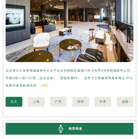
安徽省淮北市相山区淮海路劳力士售后服务中心（需提前预约）
安徽省淮南市田家庵区国庆中路劳力士售后服务中心（需提前预约）
安徽省黄山市屯溪区黄山西路劳力士售后服务中心（需提前预约）
安徽省六安市金安区解放中路劳力士售后服务中心（需提前预约）
安徽省马鞍山市雨山区湖南西路劳力士售后服务中心（需提前预约）
安徽省宿州市埇桥区人民中路劳力士售后服务中心（需提前预约）
安徽省铜陵市铜官区石城大道劳力士售后服务中心（需提前预约）
安徽省芜湖市镜湖区中山路步行街劳力士售后服务中心（需提前预约）
北京劳力士保养维修服务中心位于北京市朝阳区建国门外大街甲6号华熙国际中心写
上
安徽省宣城市宣州区叠嶂西路劳力士售后服务中心（需提前预约）
字楼D座11层1102室（北京总部）（需提前预约），是劳力士维修保养服务网点,中心
层
技师均接受标准培训....
详情 >
情 
福建省龙岩市新罗区九一南路劳力士售后服务中心（需提前预约）
福建省南平市建阳区人民西路劳力士售后服务中心（需提前预约）
北京
上海
广州
深圳
天津
成都
福建省宁德市蕉城区天湖东路劳力士售后服务中心（需提前预约）
福建省莆田市城厢区霞林街道荔华东大道劳力士售后服务中心（需提前预约）
福建省三明市三元区东乾二路劳力士售后服务中心（需提前预约）
推荐阅读
福建省漳州市龙文区步港路劳力士售后服务中心（需提前预约）
江苏省常州市新北区龙锦路1590号现代传媒中心5号楼10层1008室劳力士售后服务中心（需提前预约）