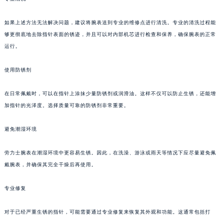
郑州市二七区铭功路10号华润大厦写字楼29层2905室（需提前预约）
如果上述方法无法解决问题，建议将腕表送到专业的维修点进行清洗。专业的清洗过程能
太原市迎泽区解放路15号亨得利名表服务中心（品牌授权店）3层整层（需提前预约）
够更彻底地去除指针表面的锈迹，并且可以对内部机芯进行检查和保养，确保腕表的正常
沈阳市沈河区中街路137号亨得利名表服务中心（品牌授权店）1层整层（需提前预约）
运行。
沈阳市沈河区中街路83号亨得利名表服务中心（品牌授权店）1层整层（需提前预约）
乌鲁木齐市天山区红山路26号时代广场（CCMALL）C座17层17-B（需提前预约）
使用防锈剂
温州市鹿城区锦绣路1067号置信广场10层1015室（需提前预约）
在日常佩戴时，可以在指针上涂抹少量防锈剂或润滑油。这样不仅可以防止生锈，还能增
哈尔滨市道里区友谊西路600号富力中心T2座写字楼29层03室（需提前预约）
加指针的光泽度。选择质量可靠的防锈剂非常重要。
大连市中山区人民路15号国际金融大厦7层G室（需提前预约）
佛山市禅城区季华五路57号万科金融中心C座12层1205室（需提前预约）
避免潮湿环境
东莞市东城街道鸿福东路1号民盈国贸中心T1写字楼9层907室（需提前预约）
无锡市梁溪区人民中路139号恒隆广场写字楼1座11层1104室（需提前预约）
劳力士腕表在潮湿环境中更容易生锈。因此，在洗澡、游泳或雨天等情况下应尽量避免佩
南通市崇川区工农路57号圆融广场写字楼16层1603室（需提前预约）
戴腕表，并确保其完全干燥后再使用。
苏州市苏州工业园区星港街199号苏州中心办公楼C座22层08室（需提前预约）
专业修复
武汉市江汉区解放大道686号世界贸易大厦38层09室（需提前预约）
南宁市青秀区金湖路59号地王大厦12楼1224室（需提前预约）
对于已经严重生锈的指针，可能需要通过专业修复来恢复其外观和功能。这通常包括打
合肥市蜀山区潜山路111号万象城华润大厦B座12楼03室（需提前预约）