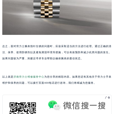
黑龙江省黑河市爱辉区中央街劳力士售后服务中心（需提前预约）
黑龙江省鸡西市鸡冠区红军路劳力士售后服务中心（需提前预约）
黑龙江省佳木斯市向阳区长安路劳力士售后服务中心（需提前预约）
黑龙江省牡丹江市东安区太平路劳力士售后服务中心（需提前预约）
黑龙江省七台河市桃山区大同街劳力士售后服务中心（需提前预约）
黑龙江省齐齐哈尔市龙沙区龙华路劳力士售后服务中心（需提前预约）
总之，面对劳力士腕表指针生锈的问题时，应该采取适当的方法进行处理。通过正确的清
黑龙江省双鸭山市尖山区新兴大街劳力士售后服务中心（需提前预约）
洁、保养、使用防锈剂以及避免潮湿环境等措施，可以有效预防和减少此类问题的发生。
黑龙江省绥化市北林区新华街与康庄路交叉口劳力士售后服务中心（需提前预约）
如果问题较为严重，则建议寻求专业帮助以确保腕表的最佳状态。
黑龙江省伊春市伊美区通河路劳力士售后服务中心（需提前预约）
吉林省白城市洮北区明仁南街劳力士售后服务中心（需提前预约）
以上就是
济南劳力士维修服务中心
为您分享的精彩内容。如果您还有其他关于劳力士手表
吉林省白山市浑江区浑江大街劳力士售后服务中心（需提前预约）
维护和保养的问题，可以拨打页面400电话进行咨询，我们将竭诚为您服务。
吉林省吉林市船营区河南街劳力士售后服务中心（需提前预约）
吉林省辽源市龙山区人民大街劳力士售后服务中心（需提前预约）
吉林省梅河口市新华街道梅河大街劳力士售后服务中心（需提前预约）
吉林省四平市铁东区紫气大路与南九经街交汇处劳力士售后服务中心（需提前预约）
吉林省松原市宁江区五环大街劳力士售后服务中心（需提前预约）