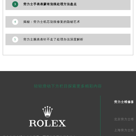
3
劳力士手表表蒙有划痕处理方法盘点
澳门省路氹城市金光大道劳力士售后服务中心（需提前预约）
澳门特别行政区望德堂区塔石广场劳力士售后服务中心（需提前预约）
4
揭秘：劳力士机芯划痕修复的隐秘艺术
福建省福州市鼓楼区五四路128-1号恒力城写字楼15层03室劳力士售后服务中心（需提前预约）
福建省厦门市思明区湖滨东路95号万象城华润大厦B座11层1104室劳力士售后服务中心（需提前预约）
5
劳力士腕表表针不走了处理办法深度解析
广东省潮州市潮安区新风路与潮汕路交汇处劳力士售后服务中心（需提前预约）
广东省广州市天河区天河路230号万菱汇国际中心A塔7层704室劳力士售后服务中心（需提前预约）
广东省广州市越秀区环市东路371-375号世界贸易中心大厦南塔15层1507室劳力士售后服务中心（需提前预约）
广东省河源市源城区越王大道劳力士售后服务中心（需提前预约）
广东省惠州市惠城区江北文昌一路7号华贸大厦1座30层3005室劳力士售后服务中心（需提前预约）
广东省江门市蓬江区广场西路劳力士售后服务中心（需提前预约）
轻轻滑动下方栏目探索更多精彩内容
广东省揭阳市榕城进贤门步行街劳力士售后服务中心（需提前预约）
广东省茂名市电白区水东街道迎宾大道劳力士售后服务中心（需提前预约）
劳力士维修服
广东省梅州市梅江区金燕大道劳力士售后服务中心（需提前预约）
广东省清远市清城区湖西路劳力士售后服务中心（需提前预约）
北京劳力士维
广东省汕头市龙湖区长平路劳力士售后服务中心（需提前预约）
上海劳力士维
广东省汕尾市城区香洲街道园林社区翠园街劳力士售后服务中心（需提前预约）