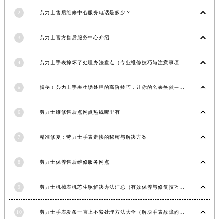
江西省上饶市信州区滨江西路劳力士售后服务中心（需提前预约）
2
劳力士售后维修中心服务电话是多少？
江西省新余市渝水区北湖西路劳力士售后服务中心（需提前预约）
3
劳力士官方售后服务中心介绍
江西省宜春市袁州区中山中路劳力士售后服务中心（需提前预约）
江西省鹰潭市月湖区胜利东路劳力士售后服务中心（需提前预约）
4
劳力士手表摔坏了处理办法盘点（专业维修技巧与注意事项）
山东省德州市德城区东风中路劳力士售后服务中心（需提前预约）
山东省东营市东营区济南路劳力士售后服务中心（需提前预约）
5
揭秘！劳力士手表生锈处理的高阶技巧，让你的名表焕然一新！
山东省济南市历下区经十路11111号华润中心写字楼（万象城）15层1508室劳力士售后服务中心（需提前预约）
山东省济宁市任城区太白楼路劳力士售后服务中心（需提前预约）
6
劳力士维修售后点网点热线哪里有
山东省莱芜市文化南路8号银座商城名表维修一楼名表维修劳力士售后服务中心（需提前预约）
山东省临沂市兰山区解放路劳力士售后服务中心（需提前预约）
7
精准修复：劳力士手表走快的秘密与解决方案
山东省日照市东港区烟台路劳力士售后服务中心（需提前预约）
8
劳力士保养售后维修服务网点
山东省泰安市泰山区财源街道泰山大街劳力士售后服务中心（需提前预约）
山东省威海市环翠区新威海路89号振华商厦一楼名表维修劳力士售后服务中心（需提前预约）
9
劳力士机械表机芯生锈解决办法汇总（有效保养与修复技巧）
山东省潍坊市奎文区东风东街劳力士售后服务中心（需提前预约）
山东省枣庄市滕州市北辛路与善国路交叉口劳力士售后服务中心（需提前预约）
10
劳力士手表发条一直上不紧处理方法大全（解决手表故障的实用技巧）
山东省淄博市张店区金晶大道劳力士售后服务中心（需提前预约）