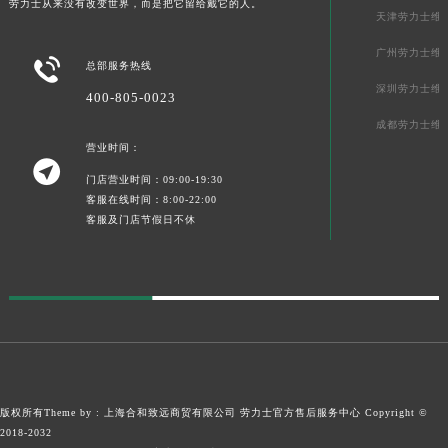
劳力士从来没有改变世界，而是把它留给戴它的人。
天津劳力士维
广东省韶关市武江区芙蓉新区与老城中心交汇处劳力士售后服务中心（需提前预约）
广东省深圳市罗湖区深南东路5001号华润大厦17层1701室劳力士售后服务中心（需提前预约）
广州劳力士维

总部服务热线
广东省阳江市江城区东风一路劳力士售后服务中心（需提前预约）
深圳劳力士维
400-805-0023
广东省云浮市云城区金山路劳力士售后服务中心（需提前预约）
成都劳力士维
广东省湛江市赤坎区观海北路劳力士售后服务中心（需提前预约）
营业时间：

广东省肇庆市端州区信安大道与砚都大道交汇处劳力士售后服务中心（需提前预约）
门店营业时间：09:00-19:30
广西壮族自治区百色市右江区中山二路劳力士售后服务中心（需提前预约）
客服在线时间：8:00-22:00
客服及门店节假日不休
广西壮族自治区北海市海城区北京路劳力士售后服务中心（需提前预约）
广西壮族自治区崇左市江州区石景林街道友谊大道与丽川路交汇处劳力士售后服务中心（需提前预约）
广西壮族自治区防城港市港口区金花茶大道劳力士售后服务中心（需提前预约）
广西壮族自治区贵港市港北区港城街道布山大道与仙衣路交叉口劳力士售后服务中心（需提前预约）
广西壮族自治区桂林市秀峰区红岭路劳力士售后服务中心（需提前预约）
广西壮族自治区河池市金城江区金城江街道朝阳路劳力士售后服务中心（需提前预约）
广西壮族自治区贺州市八步区城东街道灵峰南路劳力士售后服务中心（需提前预约）
版权所有Theme by : 上海合和致远商贸有限公司
劳力士官方售后服务中心
Copyright ©
广西壮族自治区来宾市兴宾区桂中大道劳力士售后服务中心（需提前预约）
2018-2032
广西壮族自治区柳州市城中区中山中路劳力士售后服务中心（需提前预约）