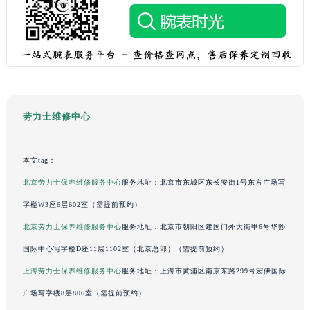
吉林省通化市东昌区环通乡江南大街劳力士售后服务中心（需提前预约）
吉林省延边市延吉市解放路劳力士售后服务中心（需提前预约）
辽宁省鞍山市铁东区站前街劳力士售后服务中心（需提前预约）
辽宁省本溪市平山区胜利路劳力士售后服务中心（需提前预约）
辽宁省朝阳市双塔区新华路劳力士售后服务中心（需提前预约）
辽宁省丹东市振兴区七经街劳力士售后服务中心（需提前预约）
劳力士维修中心
辽宁省抚顺市新抚区东一路劳力士售后服务中心（需提前预约）
辽宁省阜新市海州区解放大街劳力士售后服务中心（需提前预约）
本文tag：
辽宁省葫芦岛市连山区中央路劳力士售后服务中心（需提前预约）
北京劳力士保养维修服务中心
服务地址：北京市东城区东长安街1号东方广场写
辽宁省锦州市古塔区中央大街劳力士售后服务中心（需提前预约）
字楼W3座6层602室（需提前预约）
辽宁省辽阳市白塔区新运大街劳力士售后服务中心（需提前预约）
北京劳力士保养维修服务中心
服务地址：北京市朝阳区建国门外大街甲6号华熙
辽宁省盘锦市兴隆台区石油大街劳力士售后服务中心（需提前预约）
国际中心写字楼D座11层1102室（北京总部）（需提前预约）
辽宁省铁岭市银州区南马路劳力士售后服务中心（需提前预约）
辽宁省营口市站前区市府路与渤海大街交叉口劳力士售后服务中心（需提前预约）
上海劳力士保养维修服务中心
服务地址：上海市黄浦区南京东路299号宏伊国际
辽宁省沈阳市沈河区中街路137号亨得利名表维修授权店1楼劳力士售后服务中心（需提前预约）
广场写字楼8层806室（需提前预约）
辽宁省沈阳市沈河区中街路83号亨得利名表维修授权店1楼劳力士售后服务中心（需提前预约）