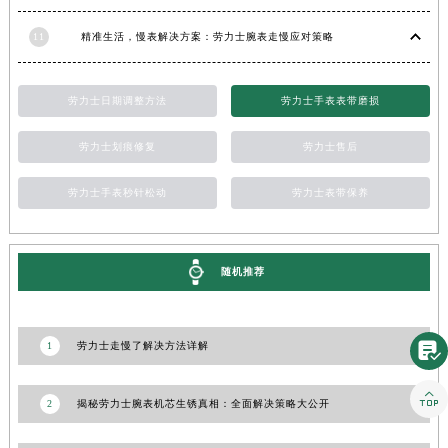
上海市黄浦区南京东路299号宏伊国际广场写字楼8层806室劳力士售后服务中心（需提前预约）
11
精准生活，慢表解决方案：劳力士腕表走慢应对策略
上海市徐汇区虹桥路3号港汇中心2座37层3705室劳力士售后服务中心（需提前预约）
浙江省杭州市上城区钱江路1366号华润大厦A座5层503-5室劳力士售后服务中心（需提前预约）
劳力士日期调整方法
劳力士手表表带磨损
浙江省湖州市吴兴区劳动路劳力士售后服务中心（需提前预约）
浙江省嘉兴市南湖区广益路705号嘉兴世界贸易中心A座13层1304室劳力士售后服务中心（需提前预约）
劳力士划痕修复
劳力士售后
浙江省金华市金东区东市南街777号金华万达广场4号楼22楼2209室劳力士售后服务中心（需提前预约）
浙江省丽水市莲都区解放街劳力士售后服务中心（需提前预约）
劳力士手表秒针松动
劳力士表带保养
浙江省宁波市江北区大闸南路500号来福士广场办公楼20层2009室劳力士售后服务中心（需提前预约）
浙江省衢州市柯城区上街劳力士售后服务中心（需提前预约）
随机推荐
浙江省绍兴市越城区胜利东路379号世茂天际中心写字楼8层805室劳力士售后服务中心（需提前预约）
浙江省舟山市定海区解放东路劳力士售后服务中心（需提前预约）
澳门特别行政区大堂区议事亭前地（新马路）劳力士售后服务中心（需提前预约）

1
劳力士走慢了解决方法详解
澳门特别行政区风顺堂区南湾大马路劳力士售后服务中心（需提前预约）
澳门特别行政区花地玛堂区关闸广场劳力士售后服务中心（需提前预约）

2
揭秘劳力士腕表机芯生锈真相：全面解决策略大公开
澳门特别行政区花王堂区大三巴商圈劳力士售后服务中心（需提前预约）
澳门特别行政区嘉模堂区官也街劳力士售后服务中心（需提前预约）