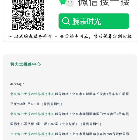
广东省清远市清城区湖西路劳力士售后服务中心（需提前预约）
广东省汕头市龙湖区长平路劳力士售后服务中心（需提前预约）
广东省汕尾市城区香洲街道园林社区翠园街劳力士售后服务中心（需提前预约）
广东省韶关市武江区芙蓉新区与老城中心交汇处劳力士售后服务中心（需提前预约）
广东省深圳市罗湖区深南东路5001号华润大厦17层1701室劳力士售后服务中心（需提前预约）
广东省阳江市江城区东风一路劳力士售后服务中心（需提前预约）
广东省云浮市云城区金山路劳力士售后服务中心（需提前预约）
劳力士维修中心
广东省湛江市赤坎区观海北路劳力士售后服务中心（需提前预约）
广东省肇庆市端州区信安大道与砚都大道交汇处劳力士售后服务中心（需提前预约）
本文tag：
广西壮族自治区百色市右江区中山二路劳力士售后服务中心（需提前预约）
北京劳力士保养维修服务中心
服务地址：北京市东城区东长安街1号东方广场写
广西壮族自治区北海市海城区北京路劳力士售后服务中心（需提前预约）
广西壮族自治区崇左市江州区石景林街道友谊大道与丽川路交汇处劳力士售后服务中心（需提前预约）
字楼W3座6层602室（需提前预约）
广西壮族自治区防城港市港口区金花茶大道劳力士售后服务中心（需提前预约）
北京劳力士保养维修服务中心
服务地址：北京市朝阳区建国门外大街甲6号华熙
广西壮族自治区贵港市港北区港城街道布山大道与仙衣路交叉口劳力士售后服务中心（需提前预约）
国际中心写字楼D座11层1102室（北京总部）（需提前预约）
广西壮族自治区桂林市秀峰区红岭路劳力士售后服务中心（需提前预约）
上海劳力士保养维修服务中心
服务地址：上海市黄浦区南京东路299号宏伊国际
广西壮族自治区河池市金城江区金城江街道朝阳路劳力士售后服务中心（需提前预约）