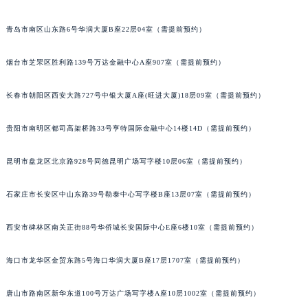
安徽省池州市贵池区长江路劳力士售后服务中心（需提前预约）
青岛市南区山东路6号华润大厦B座22层04室（需提前预约）
安徽省滁州市琅琊区南谯北路劳力士售后服务中心（需提前预约）
安徽省阜阳市颍州区颍州北路劳力士售后服务中心（需提前预约）
烟台市芝罘区胜利路139号万达金融中心A座907室（需提前预约）
安徽省淮北市相山区淮海路劳力士售后服务中心（需提前预约）
安徽省淮南市田家庵区国庆中路劳力士售后服务中心（需提前预约）
长春市朝阳区西安大路727号中银大厦A座(旺进大厦)18层09室（需提前预约）
安徽省黄山市屯溪区黄山西路劳力士售后服务中心（需提前预约）
贵阳市南明区都司高架桥路33号亨特国际金融中心14楼14D（需提前预约）
安徽省六安市金安区解放中路劳力士售后服务中心（需提前预约）
安徽省马鞍山市雨山区湖南西路劳力士售后服务中心（需提前预约）
昆明市盘龙区北京路928号同德昆明广场写字楼10层06室（需提前预约）
安徽省宿州市埇桥区人民中路劳力士售后服务中心（需提前预约）
安徽省铜陵市铜官区石城大道劳力士售后服务中心（需提前预约）
石家庄市长安区中山东路39号勒泰中心写字楼B座13层07室（需提前预约）
安徽省芜湖市镜湖区中山路步行街劳力士售后服务中心（需提前预约）
西安市碑林区南关正街88号华侨城长安国际中心E座6楼10室（需提前预约）
安徽省宣城市宣州区叠嶂西路劳力士售后服务中心（需提前预约）
福建省龙岩市新罗区九一南路劳力士售后服务中心（需提前预约）
海口市龙华区金贸东路5号海口华润大厦B座17层1707室（需提前预约）
福建省南平市建阳区人民西路劳力士售后服务中心（需提前预约）
福建省宁德市蕉城区天湖东路劳力士售后服务中心（需提前预约）
唐山市路南区新华东道100号万达广场写字楼A座10层1002室（需提前预约）
福建省莆田市城厢区霞林街道荔华东大道劳力士售后服务中心（需提前预约）