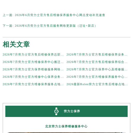
香港特别行政区九龙区油尖旺区弥敦道劳力士售后服务中心（需提前预约）
上一篇:
2026年6月劳力士官方售后维修保养服务中心网点变动补充速查
香港特别行政区铜锣湾区湾仔区轩尼诗道劳力士售后服务中心（需提前预约）
河南省安阳市文峰区解放大道劳力士售后服务中心（需提前预约）
下一篇:
2026年6月劳力士官方售后服务网络更新版（迁址+新店）
河南省鹤壁市淇滨区九州路劳力士售后服务中心（需提前预约）
河南省济源市沁园街道济水大道劳力士售后服务中心（需提前预约）
相关文章
河南省焦作市解放区解放路劳力士售后服务中心（需提前预约）
2026年7月劳力士官方售后维修保养总部网点搬迁及新增通知
2026年7月劳力士官方售后维修保养业务网点调整补充方案（迁址新开）正式发布
河南省开封市鼓楼区中山路劳力士售后服务中心（需提前预约）
2026年7月劳力士官方维修保养中心搬迁新增客户告知
2026年7月劳力士官方售后维修保养综合店迁址与新开补充确认内容公示
河南省洛阳市西工区中州中路与解放路交叉口劳力士售后服务中心（需提前预约）
2026年7月劳力士官方保养维修服务网络扩容补充最终公告（迁址新开）确认文件
2026年7月劳力士官方保养中心及维修服务点变动对照补充最终表确认文本
河南省漯河市源汇区交通路劳力士售后服务中心（需提前预约）
2026年7月劳力士官方维修中心保养业务网点迁址及新增补充公告文本
2026年7月劳力士官方维修保养服务中心搬迁与新设点补充确认稿文件
河南省南阳市宛城区范蠡东路与南都路交叉口劳力士售后服务中心（需提前预约）
2026年7月劳力士官方维修保养服务点地址调整与新开公示
2026最新Rolex劳力士官方售后维修点地址考察报告
河南省平顶山市卫东区建设路劳力士售后服务中心（需提前预约）
河南省濮阳市大华龙区开州路绿城路交叉口劳力士售后服务中心（需提前预约）
河南省三门峡市湖滨区和平路劳力士售后服务中心（需提前预约）
劳力士保养
河南省商丘市梁园区神火大道劳力士售后服务中心（需提前预约）
河南省新乡市红旗区人民路劳力士售后服务中心（需提前预约）
北京劳力士保养维修服务中心
河南省信阳市浉河区东方红大道劳力士售后服务中心（需提前预约）