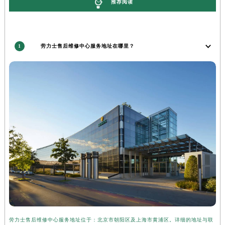
推荐阅读
湖南省郴州市北湖区国庆北路劳力士售后服务中心（需提前预约）
湖南省衡阳市雁峰区解放路劳力士售后服务中心（需提前预约）
湖南省怀化市鹤城区迎丰中路劳力士售后服务中心（需提前预约）
1
劳力士售后维修中心服务地址在哪里？
湖南省娄底市娄星区长青街劳力士售后服务中心（需提前预约）
湖南省邵阳市双清区东风路劳力士售后服务中心（需提前预约）
湖南省湘潭市雨湖区莲城大道劳力士售后服务中心（需提前预约）
湖南省益阳市赫山区桃花仑路劳力士售后服务中心（需提前预约）
湖南省永州市冷水滩区永州大道与中兴路交叉口劳力士售后服务中心（需提前预约）
湖南省岳阳市岳阳楼区东茅岭路劳力士售后服务中心（需提前预约）
湖南省张家界市永定区解放路劳力士售后服务中心（需提前预约）
湖南省长沙市芙蓉区建湘路393号世茂环球金融中心写字楼10层1013室劳力士售后服务中心（需提前预约）
湖南省株洲市芦淞区建设南路劳力士售后服务中心（需提前预约）
甘肃省白银市白银区北京路劳力士售后服务中心（需提前预约）
甘肃省定西市安定区解放路劳力士售后服务中心（需提前预约）
甘肃省敦煌市沙州镇阳关中路劳力士售后服务中心（需提前预约）
劳力士售后维修中心服务地址位于：北京市朝阳区及上海市黄浦区。详细的地址与联
甘肃省合作市人民街劳力士售后服务中心（需提前预约）