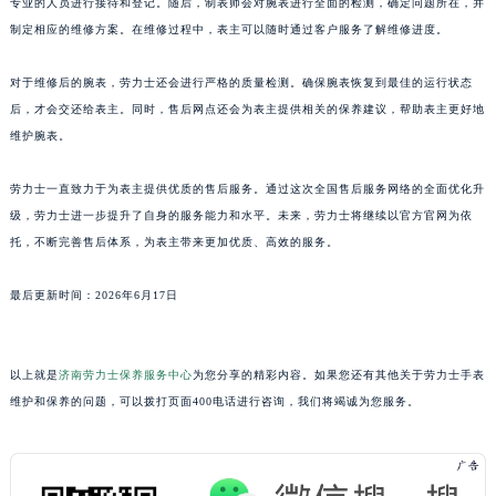
专业的人员进行接待和登记。随后，制表师会对腕表进行全面的检测，确定问题所在，并
澳门特别行政区花地玛堂区关闸广场劳力士售后服务中心（需提前预约）
制定相应的维修方案。在维修过程中，表主可以随时通过客户服务了解维修进度。
澳门特别行政区花王堂区大三巴商圈劳力士售后服务中心（需提前预约）
对于维修后的腕表，劳力士还会进行严格的质量检测。确保腕表恢复到最佳的运行状态
澳门特别行政区嘉模堂区官也街劳力士售后服务中心（需提前预约）
后，才会交还给表主。同时，售后网点还会为表主提供相关的保养建议，帮助表主更好地
澳门省路氹城市金光大道劳力士售后服务中心（需提前预约）
维护腕表。
澳门特别行政区望德堂区塔石广场劳力士售后服务中心（需提前预约）
福建省福州市鼓楼区五四路128-1号恒力城写字楼15层03室劳力士售后服务中心（需提前预约）
劳力士一直致力于为表主提供优质的售后服务。通过这次全国售后服务网络的全面优化升
福建省厦门市思明区湖滨东路95号万象城华润大厦B座11层1104室劳力士售后服务中心（需提前预约）
级，劳力士进一步提升了自身的服务能力和水平。未来，劳力士将继续以官方官网为依
托，不断完善售后体系，为表主带来更加优质、高效的服务。
广东省潮州市潮安区新风路与潮汕路交汇处劳力士售后服务中心（需提前预约）
广东省广州市天河区天河路230号万菱汇国际中心A塔7层704室劳力士售后服务中心（需提前预约）
最后更新时间：2026年6月17日
广东省广州市越秀区环市东路371-375号世界贸易中心大厦南塔15层1507室劳力士售后服务中心（需提前预约）
广东省河源市源城区越王大道劳力士售后服务中心（需提前预约）
广东省惠州市惠城区江北文昌一路7号华贸大厦1座30层3005室劳力士售后服务中心（需提前预约）
以上就是
济南劳力士保养服务中心
为您分享的精彩内容。如果您还有其他关于劳力士手表
广东省江门市蓬江区广场西路劳力士售后服务中心（需提前预约）
维护和保养的问题，可以拨打页面400电话进行咨询，我们将竭诚为您服务。
广东省揭阳市榕城进贤门步行街劳力士售后服务中心（需提前预约）
广东省茂名市电白区水东街道迎宾大道劳力士售后服务中心（需提前预约）
广东省梅州市梅江区金燕大道劳力士售后服务中心（需提前预约）