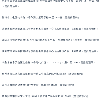
长沙市芙蓉区定王台街道建湘路393号世茂环球金融中心写字楼（芙蓉广场）10层13室
辽宁省营口市站前区市府路与渤海大街交叉口劳力士售后服务中心（需提前预约）
（需提前预约）
辽宁省沈阳市沈河区中街路137号亨得利名表维修授权店1楼劳力士售后服务中心（需提前预约）
郑州市二七区铭功路10号华润大厦写字楼29层2905室（需提前预约）
辽宁省沈阳市沈河区中街路83号亨得利名表维修授权店1楼劳力士售后服务中心（需提前预约）
北京市朝阳区建国门外大街甲6号华熙国际中心D座11层1102室劳力士售后服务中心（北京总部）（需提前预约）
太原市迎泽区解放路15号亨得利名表服务中心（品牌授权店）3层整层（需提前预约）
北京市东城区东长安街1号王府井东方广场W3座6层602室劳力士售后服务中心（需提前预约）
河北省保定市竞秀区朝阳北大街北国先天下劳力士售后服务中心（需提前预约）
沈阳市沈河区中街路137号亨得利名表服务中心（品牌授权店）1层整层（需提前预约）
内蒙古自治区阿拉善盟市左旗土尔扈特大街劳力士售后服务中心（需提前预约）
沈阳市沈河区中街路83号亨得利名表服务中心（品牌授权店）1层整层（需提前预约）
内蒙古自治区巴彦淖尔市临河区新华街劳力士售后服务中心（需提前预约）
内蒙古自治区包头市青山区幸福路甲3号王府井百货名表维修劳力士售后服务中心（需提前预约）
乌鲁木齐市天山区红山路26号时代广场（CCMALL）C座17层17-B（需提前预约）
内蒙古自治区赤峰市红山区哈达街劳力士售后服务中心（需提前预约）
内蒙古自治区鄂尔多斯市东胜区伊金霍洛街劳力士售后服务中心（需提前预约）
台州市椒江区东海大道1800号腾达中心东1幢20楼2002室（需提前预约）
内蒙古自治区呼伦贝尔市海拉尔区中央街劳力士售后服务中心（需提前预约）
内蒙古自治区通辽市科尔沁区明仁大街劳力士售后服务中心（需提前预约）
温州市鹿城区锦绣路1067号置信广场10层1015室（需提前预约）
内蒙古自治区乌海市海勃湾区人民南路劳力士售后服务中心（需提前预约）
哈尔滨市南岗区东大直街146号上和置地广场金座12层1214室（需提前预约）
内蒙古自治区乌兰察布市集宁区恩和大街劳力士售后服务中心（需提前预约）
内蒙古自治区锡林郭勒盟市锡林浩特市光明街与额尔敦路交叉口劳力士售后服务中心（需提前预约）