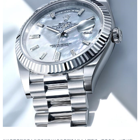
吉林省梅河口市新华街道梅河大街劳力士售后服务中心（需提前预约）
吉林省四平市铁东区紫气大路与南九经街交汇处劳力士售后服务中心（需提前预约）
吉林省松原市宁江区五环大街劳力士售后服务中心（需提前预约）
吉林省通化市东昌区环通乡江南大街劳力士售后服务中心（需提前预约）
吉林省延边市延吉市解放路劳力士售后服务中心（需提前预约）
辽宁省鞍山市铁东区站前街劳力士售后服务中心（需提前预约）
辽宁省本溪市平山区胜利路劳力士售后服务中心（需提前预约）
辽宁省朝阳市双塔区新华路劳力士售后服务中心（需提前预约）
辽宁省丹东市振兴区七经街劳力士售后服务中心（需提前预约）
辽宁省抚顺市新抚区东一路劳力士售后服务中心（需提前预约）
辽宁省阜新市海州区解放大街劳力士售后服务中心（需提前预约）
辽宁省葫芦岛市连山区中央路劳力士售后服务中心（需提前预约）
辽宁省锦州市古塔区中央大街劳力士售后服务中心（需提前预约）
辽宁省辽阳市白塔区新运大街劳力士售后服务中心（需提前预约）
辽宁省盘锦市兴隆台区石油大街劳力士售后服务中心（需提前预约）
辽宁省铁岭市银州区南马路劳力士售后服务中心（需提前预约）