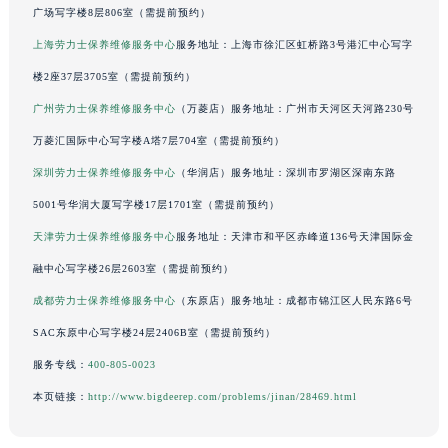
广场写字楼8层806室（需提前预约）
广西壮族自治区贺州市八步区城东街道灵峰南路劳力士售后服务中心（需提前预约）
上海劳力士保养维修服务中心
服务地址：上海市徐汇区虹桥路3号港汇中心写字
广西壮族自治区来宾市兴宾区桂中大道劳力士售后服务中心（需提前预约）
楼2座37层3705室（需提前预约）
广西壮族自治区柳州市城中区中山中路劳力士售后服务中心（需提前预约）
广西壮族自治区钦州市钦南区金海湾东大街劳力士售后服务中心（需提前预约）
广州劳力士保养维修服务中心
（万菱店）服务地址：广州市天河区天河路230号
广西壮族自治区梧州市万秀区龙湖镇高旺路劳力士售后服务中心（需提前预约）
万菱汇国际中心写字楼A塔7层704室（需提前预约）
广西壮族自治区玉林市玉州区金玉路劳力士售后服务中心（需提前预约）
深圳劳力士保养维修服务中心
（华润店）服务地址：深圳市罗湖区深南东路
海南省儋州市儋州市那大镇兰洋北路劳力士售后服务中心（需提前预约）
5001号华润大厦写字楼17层1701室（需提前预约）
海南省东方市八所镇解放西路劳力士售后服务中心（需提前预约）
天津劳力士保养维修服务中心
服务地址：天津市和平区赤峰道136号天津国际金
海南省琼海市嘉积镇东风路劳力士售后服务中心（需提前预约）
融中心写字楼26层2603室（需提前预约）
海南省三沙市西沙区西沙群岛永兴岛北京路劳力士售后服务中心（需提前预约）
成都劳力士保养维修服务中心
（东原店）服务地址：成都市锦江区人民东路6号
海南省三亚市吉阳区迎宾路劳力士售后服务中心（需提前预约）
海南省万宁市万城镇解放路劳力士售后服务中心（需提前预约）
SAC东原中心写字楼24层2406B室（需提前预约）
海南省文昌市文城镇教育东路劳力士售后服务中心（需提前预约）
服务专线：
400-805-0023
海南省五指山市通什镇三月三大道劳力士售后服务中心（需提前预约）
本页链接：
http://www.bigdeerep.com/problems/jinan/28469.html
香港特别行政区尖沙咀区油尖旺区广东道劳力士售后服务中心（需提前预约）
香港特别行政区金钟区中西区金钟道劳力士售后服务中心（需提前预约）