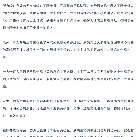
所有经过升级的网点都经过了瑞士日内瓦总部的严格认证。这些网点统一配备了瑞士进口
山东省潍坊市奎文区东风东街劳力士售后服务中心（需提前预约）
的精密检测仪器、全部采用原厂供应的配件，并且拥有经过品牌专项培训认证的资深制表
山东省枣庄市滕州市北辛路与善国路交叉口劳力士售后服务中心（需提前预约）
师。严格执行劳力士全球统一的服务标准和质保体系，确保无论表主身在何处，都能享受
山东省淄博市张店区金晶大道劳力士售后服务中心（需提前预约）
到与瑞士本土相同的专业养护服务。
上海市黄浦区南京东路299号宏伊国际广场写字楼8层806室劳力士售后服务中心（需提前预约）
上海市徐汇区虹桥路3号港汇中心2座37层3705室劳力士售后服务中心（需提前预约）
此外，本次升级还着重强化了网点的私密性和舒适度。新的网点大多选址在城市核心商圈
的高端写字楼，对服务空间的布局进行了优化，为表主提供了更加安心、舒适的售后体
浙江省杭州市上城区钱江路1366号华润大厦A座5层503-5室劳力士售后服务中心（需提前预约）
验。
浙江省湖州市吴兴区劳动路劳力士售后服务中心（需提前预约）
浙江省嘉兴市南湖区广益路705号嘉兴世界贸易中心A座13层1304室劳力士售后服务中心（需提前预约）
劳力士官方官网是获取售后相关信息的主要来源。表主可以通过官网了解到各个售后网点
浙江省金华市金东区东市南街777号金华万达广场4号楼22楼2209室劳力士售后服务中心（需提前预约）
的具体情况，包括服务项目、服务流程等内容。在官网还能进行售后预约等操作，方便快
浙江省丽水市莲都区解放街劳力士售后服务中心（需提前预约）
捷。
浙江省宁波市江北区大闸南路500号来福士广场办公楼20层2009室劳力士售后服务中心（需提前预约）
劳力士的客户服务团队也在不断提升服务水平。他们经过专业的培训，能够为表主提供准
浙江省衢州市柯城区上街劳力士售后服务中心（需提前预约）
确、详细的咨询服务。无论是关于腕表的保养、维修，还是其他相关问题，都能得到及
浙江省绍兴市越城区胜利东路379号世茂天际中心写字楼8层805室劳力士售后服务中心（需提前预约）
时、有效的解答。
浙江省舟山市定海区解放东路劳力士售后服务中心（需提前预约）
澳门特别行政区大堂区议事亭前地（新马路）劳力士售后服务中心（需提前预约）
在服务流程方面，劳力士也进行了全面的优化。从表主将腕表送到售后网点开始，就会有
澳门特别行政区风顺堂区南湾大马路劳力士售后服务中心（需提前预约）