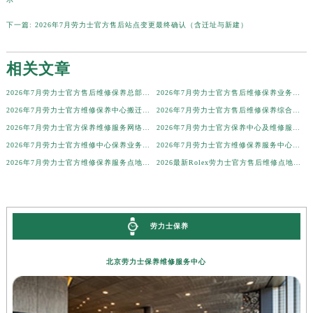
广西壮族自治区贺州市八步区城东街道灵峰南路劳力士售后服务中心（需提前预约）
下一篇:
2026年7月劳力士官方售后站点变更最终确认（含迁址与新建）
广西壮族自治区来宾市兴宾区桂中大道劳力士售后服务中心（需提前预约）
广西壮族自治区柳州市城中区中山中路劳力士售后服务中心（需提前预约）
相关文章
广西壮族自治区钦州市钦南区金海湾东大街劳力士售后服务中心（需提前预约）
2026年7月劳力士官方售后维修保养总部网点搬迁及新增通知
2026年7月劳力士官方售后维修保养业务网点调整补充方案（迁址新开）正式发布
广西壮族自治区梧州市万秀区龙湖镇高旺路劳力士售后服务中心（需提前预约）
2026年7月劳力士官方维修保养中心搬迁新增客户告知
2026年7月劳力士官方售后维修保养综合店迁址与新开补充确认内容公示
广西壮族自治区玉林市玉州区金玉路劳力士售后服务中心（需提前预约）
2026年7月劳力士官方保养维修服务网络扩容补充最终公告（迁址新开）确认文件
2026年7月劳力士官方保养中心及维修服务点变动对照补充最终表确认文本
海南省儋州市儋州市那大镇兰洋北路劳力士售后服务中心（需提前预约）
2026年7月劳力士官方维修中心保养业务网点迁址及新增补充公告文本
2026年7月劳力士官方维修保养服务中心搬迁与新设点补充确认稿文件
海南省东方市八所镇解放西路劳力士售后服务中心（需提前预约）
2026年7月劳力士官方维修保养服务点地址调整与新开公示
2026最新Rolex劳力士官方售后维修点地址考察报告
海南省琼海市嘉积镇东风路劳力士售后服务中心（需提前预约）
海南省三沙市西沙区西沙群岛永兴岛北京路劳力士售后服务中心（需提前预约）
海南省三亚市吉阳区迎宾路劳力士售后服务中心（需提前预约）
劳力士保养
海南省万宁市万城镇解放路劳力士售后服务中心（需提前预约）
海南省文昌市文城镇教育东路劳力士售后服务中心（需提前预约）
北京劳力士保养维修服务中心
海南省五指山市通什镇三月三大道劳力士售后服务中心（需提前预约）
香港特别行政区尖沙咀区油尖旺区广东道劳力士售后服务中心（需提前预约）
香港特别行政区金钟区中西区金钟道劳力士售后服务中心（需提前预约）