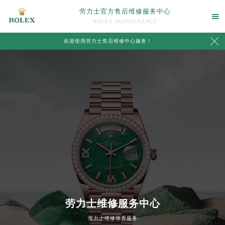
劳力士官方售后维修服务中心

ROLEX MAINTENANCE

欢迎使用劳力士售后维修中心服务！
中心介绍
联系我们
劳力士维修服务中心
劳力士维修保养服务