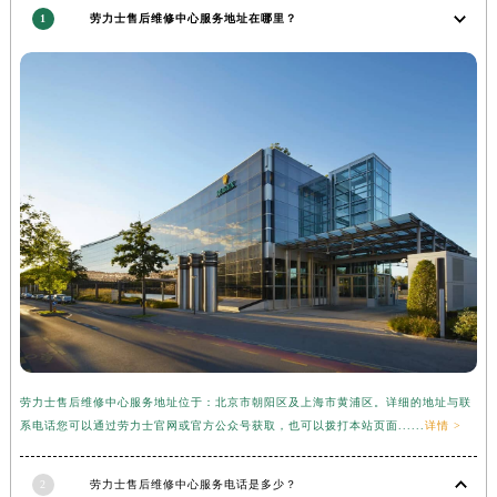
1
劳力士售后维修中心服务地址在哪里？
河南省郑州市二七区民主路10号华润大厦29层2905室劳力士售后服务中心（需提前预约）
河南省周口市川汇区七一路劳力士售后服务中心（需提前预约）
河南省驻马店市驿城区乐山大道与置地大道交叉口劳力士售后服务中心（需提前预约）
湖北省鄂州市鄂城区文星大道劳力士售后服务中心（需提前预约）
湖北省黄冈市黄州区赤壁大道劳力士售后服务中心（需提前预约）
湖北省黄石市黄石港区武汉路劳力士售后服务中心（需提前预约）
湖北省荆门市东宝中天街步行街劳力士售后服务中心（需提前预约）
湖北省荆州市荆州区荆中路劳力士售后服务中心（需提前预约）
湖北省十堰市茅箭区人民北路劳力士售后服务中心（需提前预约）
湖北省随州市曾都区青年路劳力士售后服务中心（需提前预约）
湖北省咸宁市咸安区长安大道劳力士售后服务中心（需提前预约）
湖北省襄阳市樊城区长虹路与人民路交叉口劳力士售后服务中心（需提前预约）
湖北省孝感市孝南区复兴大道劳力士售后服务中心（需提前预约）
劳力士售后维修中心服务地址位于：北京市朝阳区及上海市黄浦区。详细的地址与联
系电话您可以通过劳力士官网或官方公众号获取，也可以拨打本站页面......
详情 >
湖北省宜昌市西陵区夷陵大道与港窑路劳力士售后服务中心（需提前预约）
湖南省常德市武陵区人民路劳力士售后服务中心（需提前预约）
2
劳力士售后维修中心服务电话是多少？
湖南省郴州市北湖区国庆北路劳力士售后服务中心（需提前预约）