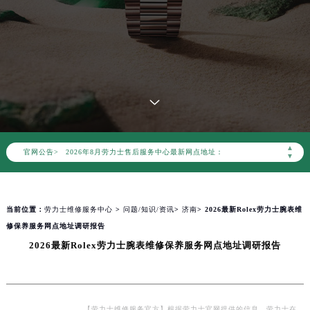
2026年8月劳力士中国区售后服务网络优化升级公告
2026年8月劳力士全国官方售后客户服务热线：400-805-0023
劳力士官方全国统一服务热线400-805-0023，服务覆盖中国大陆、香港、澳门、台湾全部区域（非大陆需加拨“+86”）
2026年8月劳力士售后服务中心最新网点地址：
▲
官网公告>
北京市朝阳区建国门外大街甲6号华熙国际中心写字楼D座11层1102室（北京总部）（需提前预约）
▼
北京市东城区东长安街1号东方广场写字楼W3座6层602室（需提前预约）
天津市和平区赤峰道136号天津国际金融中心写字楼26层2603室（需提前预约）
当前位置：
劳力士维修服务中心
>
问题/知识/资讯
>
济南
> 2026最新Rolex劳力士腕表维
上海市徐汇区虹桥路3号港汇中心写字楼2座37层3705室（需提前预约）
修保养服务网点地址调研报告
上海市黄浦区南京东路299号宏伊国际广场写字楼8层806室（需提前预约）
2026最新Rolex劳力士腕表维修保养服务网点地址调研报告
南京市秦淮区中山南路1号（新街口）南京中心写字楼22层C1-1室（需提前预约）
常州市新北区龙锦路1590号现代传媒中心写字楼5号楼10层1008室（需提前预约）
徐州市鼓楼区淮海东路29号苏宁广场IFC国际金融中心写字楼35层3508室（需提前预约）
扬州市邗江区国展路29号星耀天地写字楼1号楼18层1803室（需提前预约）
【劳力士维修服务官方】根据劳力士官网提供的信息，劳力士在