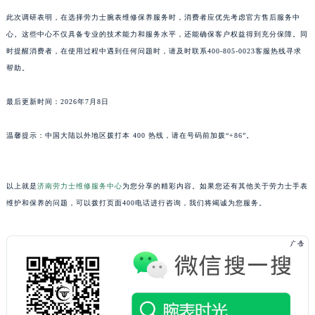
山东省枣庄市滕州市北辛路与善国路交叉口劳力士售后服务中心（需提前预约）
此次调研表明，在选择劳力士腕表维修保养服务时，消费者应优先考虑官方售后服务中
心。这些中心不仅具备专业的技术能力和服务水平，还能确保客户权益得到充分保障。同
山东省淄博市张店区金晶大道劳力士售后服务中心（需提前预约）
时提醒消费者，在使用过程中遇到任何问题时，请及时联系400-805-0023客服热线寻求
上海市黄浦区南京东路299号宏伊国际广场写字楼8层806室劳力士售后服务中心（需提前预约）
帮助。
上海市徐汇区虹桥路3号港汇中心2座37层3705室劳力士售后服务中心（需提前预约）
浙江省杭州市上城区钱江路1366号华润大厦A座5层503-5室劳力士售后服务中心（需提前预约）
最后更新时间：2026年7月8日
浙江省湖州市吴兴区劳动路劳力士售后服务中心（需提前预约）
浙江省嘉兴市南湖区广益路705号嘉兴世界贸易中心A座13层1304室劳力士售后服务中心（需提前预约）
温馨提示：中国大陆以外地区拨打本 400 热线，请在号码前加拨“+86”。
浙江省金华市金东区东市南街777号金华万达广场4号楼22楼2209室劳力士售后服务中心（需提前预约）
浙江省丽水市莲都区解放街劳力士售后服务中心（需提前预约）
以上就是
济南劳力士维修服务中心
为您分享的精彩内容。如果您还有其他关于劳力士手表
浙江省宁波市江北区大闸南路500号来福士广场办公楼20层2009室劳力士售后服务中心（需提前预约）
维护和保养的问题，可以拨打页面400电话进行咨询，我们将竭诚为您服务。
浙江省衢州市柯城区上街劳力士售后服务中心（需提前预约）
浙江省绍兴市越城区胜利东路379号世茂天际中心写字楼8层805室劳力士售后服务中心（需提前预约）
浙江省舟山市定海区解放东路劳力士售后服务中心（需提前预约）
澳门特别行政区大堂区议事亭前地（新马路）劳力士售后服务中心（需提前预约）
澳门特别行政区风顺堂区南湾大马路劳力士售后服务中心（需提前预约）
澳门特别行政区花地玛堂区关闸广场劳力士售后服务中心（需提前预约）