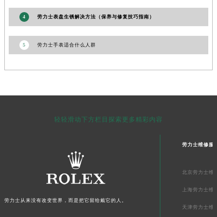
青海省海东市乐都区滨河路劳力士售后服务中心（需提前预约）
4
劳力士表盘生锈解决方法（保养与修复技巧指南）
青海省海南藏族自治州共和县青海湖大街劳力士售后服务中心（需提前预约）
青海省海西蒙古族藏族自治州德令哈市柴达木路劳力士售后服务中心（需提前预约）
5
劳力士手表适合什么人群
青海省黄南藏族自治州同仁市德合隆路劳力士售后服务中心（需提前预约）
青海省西宁市城西区海湖新区西关大道劳力士售后服务中心（需提前预约）
青海省玉树藏族自治州结古镇胜利路劳力士售后服务中心（需提前预约）
陕西省安康市汉滨区金州路劳力士售后服务中心（需提前预约）
陕西省宝鸡市渭滨区经二路劳力士售后服务中心（需提前预约）
轻轻滑动下方栏目探索更多精彩内容
陕西省汉中市汉台区北大街劳力士售后服务中心（需提前预约）
陕西省商洛市商州区州城街劳力士售后服务中心（需提前预约）
劳力士维修服
陕西省铜川市王益区红旗街劳力士售后服务中心（需提前预约）
陕西省渭南市临渭区东风大街劳力士售后服务中心（需提前预约）
北京劳力士维
陕西省咸阳市秦都区沣西新城统一西路与白马河路交汇处劳力士售后服务中心（需提前预约）
陕西省延安市宝塔区中心街劳力士售后服务中心（需提前预约）
上海劳力士维
劳力士从来没有改变世界，而是把它留给戴它的人。
陕西省榆林市榆阳区长兴路劳力士售后服务中心（需提前预约）
天津劳力士维
新疆维吾尔自治区阿克苏市东大街劳力士售后服务中心（需提前预约）