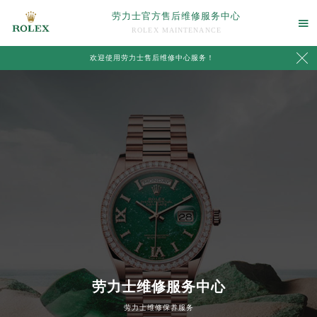
劳力士官方售后维修服务中心

ROLEX MAINTENANCE

欢迎使用劳力士售后维修中心服务！
中心介绍
联系我们
劳力士维修服务中心
劳力士维修保养服务