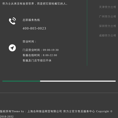
新疆维吾尔自治区阿勒泰市解放路劳力士售后服务中心（需提前预约）
劳力士从来没有改变世界，而是把它留给戴它的人。
天津劳力士维
新疆维吾尔自治区阿图什市光明路劳力士售后服务中心（需提前预约）
广州劳力士维
新疆维吾尔自治区白杨市军垦路劳力士售后服务中心（需提前预约）

总部服务热线
新疆维吾尔自治区北屯市团结路劳力士售后服务中心（需提前预约）
深圳劳力士维
400-805-0023
新疆维吾尔自治区博乐市博乐市北京路劳力士售后服务中心（需提前预约）
成都劳力士维
新疆维吾尔自治区昌吉市延安北路劳力士售后服务中心（需提前预约）
营业时间：

新疆维吾尔自治区阜康市博峰路劳力士售后服务中心（需提前预约）
门店营业时间：09:00-19:30
新疆维吾尔自治区哈密市伊州区建国北路劳力士售后服务中心（需提前预约）
客服在线时间：8:00-22:00
客服及门店节假日不休
新疆维吾尔自治区和田市和田市北京西路劳力士售后服务中心（需提前预约）
新疆维吾尔自治区胡杨河市胡杨河市胡杨路劳力士售后服务中心（需提前预约）
新疆维吾尔自治区霍尔果斯市亚欧北路劳力士售后服务中心（需提前预约）
新疆维吾尔自治区喀什市解放北路劳力士售后服务中心（需提前预约）
新疆维吾尔自治区可克达拉市幸福路劳力士售后服务中心（需提前预约）
新疆维吾尔自治区克拉玛依市克拉玛依区友谊路劳力士售后服务中心（需提前预约）
新疆维吾尔自治区库车市库车市文化东路劳力士售后服务中心（需提前预约）
版权所有Theme by : 上海合和致远商贸有限公司
劳力士官方售后服务中心
Copyright ©
新疆维吾尔自治区库尔勒市库尔勒市人民东路劳力士售后服务中心（需提前预约）
2018-2032