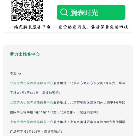
澳门省路氹城市金光大道劳力士售后服务中心（需提前预约）
澳门特别行政区望德堂区塔石广场劳力士售后服务中心（需提前预约）
福建省福州市鼓楼区五四路128-1号恒力城写字楼15层03室劳力士售后服务中心（需提前预约）
福建省厦门市思明区湖滨东路95号万象城华润大厦B座11层1104室劳力士售后服务中心（需提前预约）
广东省潮州市潮安区新风路与潮汕路交汇处劳力士售后服务中心（需提前预约）
广东省广州市天河区天河路230号万菱汇国际中心A塔7层704室劳力士售后服务中心（需提前预约）
广东省广州市越秀区环市东路371-375号世界贸易中心大厦南塔15层1507室劳力士售后服务中心（需提前预约）
劳力士维修中心
广东省河源市源城区越王大道劳力士售后服务中心（需提前预约）
广东省惠州市惠城区江北文昌一路7号华贸大厦1座30层3005室劳力士售后服务中心（需提前预约）
本文tag：
广东省江门市蓬江区广场西路劳力士售后服务中心（需提前预约）
北京劳力士保养维修服务中心
服务地址：北京市东城区东长安街1号东方广场写
广东省揭阳市榕城进贤门步行街劳力士售后服务中心（需提前预约）
字楼W3座6层602室（需提前预约）
广东省茂名市电白区水东街道迎宾大道劳力士售后服务中心（需提前预约）
北京劳力士保养维修服务中心
服务地址：北京市朝阳区建国门外大街甲6号华熙
广东省梅州市梅江区金燕大道劳力士售后服务中心（需提前预约）
国际中心写字楼D座11层1102室（北京总部）（需提前预约）
广东省清远市清城区湖西路劳力士售后服务中心（需提前预约）
广东省汕头市龙湖区长平路劳力士售后服务中心（需提前预约）
上海劳力士保养维修服务中心
服务地址：上海市黄浦区南京东路299号宏伊国际
广东省汕尾市城区香洲街道园林社区翠园街劳力士售后服务中心（需提前预约）
广场写字楼8层806室（需提前预约）