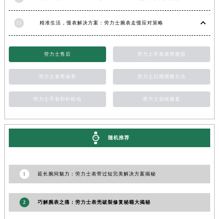
甘肃省临夏市城南街道团结路劳力士售后服务中心（需提前预约）
甘肃省陇南市武都区人民路劳力士售后服务中心（需提前预约）
11
精准生活，慢表解决方案：劳力士腕表走慢应对策略
甘肃省平凉市崆峒区西大街劳力士售后服务中心（需提前预约）
甘肃省庆阳市西峰区南大街劳力士售后服务中心（需提前预约）
劳力士售后
劳力士手表表带磨损
甘肃省天水市秦州区民主路劳力士售后服务中心（需提前预约）
甘肃省武威市凉州区迎宾路劳力士售后服务中心（需提前预约）
劳力士表带保养
劳力士日期调整方法
甘肃省张掖市甘州区民乐北路劳力士售后服务中心（需提前预约）
劳力士手表秒针松动
劳力士划痕修复
宁夏回族自治区固原市原州区文化街劳力士售后服务中心（需提前预约）
宁夏回族自治区石嘴山市大武口区贺兰山路劳力士售后服务中心（需提前预约）
宁夏回族自治区吴忠市利通区开元大道劳力士售后服务中心（需提前预约）
随机推荐
宁夏回族自治区银川市兴庆区新华东路97号新百中心C馆一层C1-18号商铺劳力士售后服务中心（需提前预约）
宁夏回族自治区中卫市沙坡头区鼓楼东街劳力士售后服务中心（需提前预约）
青海省果洛藏族自治州玛沁县团结路劳力士售后服务中心（需提前预约）
1
延长腕间魅力：劳力士表带过短完美解决方案揭秘
青海省海北藏族自治州海晏县将军路劳力士售后服务中心（需提前预约）
青海省海东市乐都区滨河路劳力士售后服务中心（需提前预约）
2
巧解腕表之痛：劳力士表壳破裂修复秘籍大揭秘
青海省海南藏族自治州共和县青海湖大街劳力士售后服务中心（需提前预约）