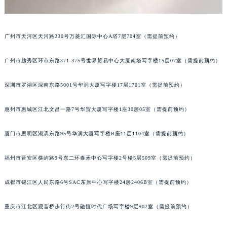
吉林省通化市东昌区环通乡江南大街劳力士售后服务中心（需提前预约）
吉林省延边市延吉市解放路劳力士售后服务中心（需提前预约）
辽宁省鞍山市铁东区站前街劳力士售后服务中心（需提前预约）
广州市天河区天河路230号万菱汇国际中心A塔7层704室（需提前预约）
辽宁省本溪市平山区胜利路劳力士售后服务中心（需提前预约）
辽宁省朝阳市双塔区新华路劳力士售后服务中心（需提前预约）
广州市越秀区环市东路371-375号世界贸易中心大厦南塔写字楼15层07室（需提前预约）
辽宁省丹东市振兴区七经街劳力士售后服务中心（需提前预约）
深圳市罗湖区深南东路5001号华润大厦写字楼17层1701室（需提前预约）
辽宁省抚顺市新抚区东一路劳力士售后服务中心（需提前预约）
辽宁省阜新市海州区解放大街劳力士售后服务中心（需提前预约）
惠州市惠城区江北文昌一路7号华贸大厦写字楼1座30层05室（需提前预约）
辽宁省葫芦岛市连山区中央路劳力士售后服务中心（需提前预约）
辽宁省锦州市古塔区中央大街劳力士售后服务中心（需提前预约）
厦门市思明区湖滨东路95号华润大厦写字楼B座11层1104室（需提前预约）
辽宁省辽阳市白塔区新运大街劳力士售后服务中心（需提前预约）
福州市晋安区横屿路9号东二环泰禾中心写字楼2号楼5层509室（需提前预约）
辽宁省盘锦市兴隆台区石油大街劳力士售后服务中心（需提前预约）
辽宁省铁岭市银州区南马路劳力士售后服务中心（需提前预约）
成都市锦江区人民东路6号SAC东原中心写字楼24层2406B室（需提前预约）
辽宁省营口市站前区市府路与渤海大街交叉口劳力士售后服务中心（需提前预约）
辽宁省沈阳市沈河区中街路137号亨得利名表维修授权店1楼劳力士售后服务中心（需提前预约）
重庆市江北区观音桥步行街2号融恒时代广场写字楼9层902室（需提前预约）
辽宁省沈阳市沈河区中街路83号亨得利名表维修授权店1楼劳力士售后服务中心（需提前预约）