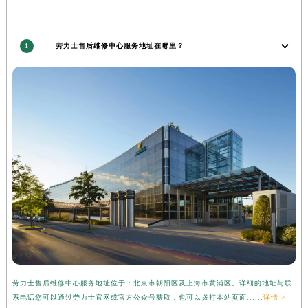
甘肃省庆阳市西峰区南大街劳力士售后服务中心（需提前预约）
甘肃省天水市秦州区民主路劳力士售后服务中心（需提前预约）
1
劳力士售后维修中心服务地址在哪里？
甘肃省武威市凉州区迎宾路劳力士售后服务中心（需提前预约）
甘肃省张掖市甘州区民乐北路劳力士售后服务中心（需提前预约）
宁夏回族自治区固原市原州区文化街劳力士售后服务中心（需提前预约）
宁夏回族自治区石嘴山市大武口区贺兰山路劳力士售后服务中心（需提前预约）
宁夏回族自治区吴忠市利通区开元大道劳力士售后服务中心（需提前预约）
宁夏回族自治区银川市兴庆区新华东路97号新百中心C馆一层C1-18号商铺劳力士售后服务中心（需提前预约）
宁夏回族自治区中卫市沙坡头区鼓楼东街劳力士售后服务中心（需提前预约）
青海省果洛藏族自治州玛沁县团结路劳力士售后服务中心（需提前预约）
青海省海北藏族自治州海晏县将军路劳力士售后服务中心（需提前预约）
青海省海东市乐都区滨河路劳力士售后服务中心（需提前预约）
青海省海南藏族自治州共和县青海湖大街劳力士售后服务中心（需提前预约）
青海省海西蒙古族藏族自治州德令哈市柴达木路劳力士售后服务中心（需提前预约）
劳力士售后维修中心服务地址位于：北京市朝阳区及上海市黄浦区。详细的地址与联
青海省黄南藏族自治州同仁市德合隆路劳力士售后服务中心（需提前预约）
系电话您可以通过劳力士官网或官方公众号获取，也可以拨打本站页面......
详情 >
青海省西宁市城西区海湖新区西关大道劳力士售后服务中心（需提前预约）