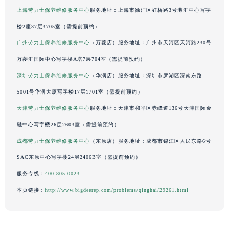
上海劳力士保养维修服务中心
服务地址：上海市徐汇区虹桥路3号港汇中心写字
河南省开封市鼓楼区中山路劳力士售后服务中心（需提前预约）
楼2座37层3705室（需提前预约）
河南省洛阳市西工区中州中路与解放路交叉口劳力士售后服务中心（需提前预约）
河南省漯河市源汇区交通路劳力士售后服务中心（需提前预约）
广州劳力士保养维修服务中心
（万菱店）服务地址：广州市天河区天河路230号
河南省南阳市宛城区范蠡东路与南都路交叉口劳力士售后服务中心（需提前预约）
万菱汇国际中心写字楼A塔7层704室（需提前预约）
河南省平顶山市卫东区建设路劳力士售后服务中心（需提前预约）
深圳劳力士保养维修服务中心
（华润店）服务地址：深圳市罗湖区深南东路
河南省濮阳市大华龙区开州路绿城路交叉口劳力士售后服务中心（需提前预约）
5001号华润大厦写字楼17层1701室（需提前预约）
河南省三门峡市湖滨区和平路劳力士售后服务中心（需提前预约）
天津劳力士保养维修服务中心
服务地址：天津市和平区赤峰道136号天津国际金
河南省商丘市梁园区神火大道劳力士售后服务中心（需提前预约）
融中心写字楼26层2603室（需提前预约）
河南省新乡市红旗区人民路劳力士售后服务中心（需提前预约）
成都劳力士保养维修服务中心
（东原店）服务地址：成都市锦江区人民东路6号
河南省信阳市浉河区东方红大道劳力士售后服务中心（需提前预约）
河南省许昌市魏都区建安大道与八龙路交叉口劳力士售后服务中心（需提前预约）
SAC东原中心写字楼24层2406B室（需提前预约）
河南省郑州市二七区民主路10号华润大厦29层2905室劳力士售后服务中心（需提前预约）
服务专线：
400-805-0023
河南省周口市川汇区七一路劳力士售后服务中心（需提前预约）
本页链接：
http://www.bigdeerep.com/problems/qinghai/29261.html
河南省驻马店市驿城区乐山大道与置地大道交叉口劳力士售后服务中心（需提前预约）
湖北省鄂州市鄂城区文星大道劳力士售后服务中心（需提前预约）
湖北省黄冈市黄州区赤壁大道劳力士售后服务中心（需提前预约）