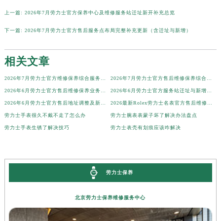
湖北省黄石市黄石港区武汉路劳力士售后服务中心（需提前预约）
上一篇:
2026年7月劳力士官方保养中心及维修服务站迁址新开补充总览
湖北省荆门市东宝中天街步行街劳力士售后服务中心（需提前预约）
下一篇:
2026年7月劳力士官方售后服务点布局完整补充更新（含迁址与新增）
湖北省荆州市荆州区荆中路劳力士售后服务中心（需提前预约）
湖北省十堰市茅箭区人民北路劳力士售后服务中心（需提前预约）
相关文章
湖北省随州市曾都区青年路劳力士售后服务中心（需提前预约）
2026年7月劳力士官方维修保养综合服务网迁址及新增网点补充确认终稿内容
2026年7月劳力士官方售后维修保养综合服务网络补充发布定稿正式公开
湖北省咸宁市咸安区长安大道劳力士售后服务中心（需提前预约）
2026年6月劳力士官方售后维修保养业务网点重新配置补充通知原文内容
2026年6月劳力士官方服务站迁址与新增信息汇总
湖北省襄阳市樊城区长虹路与人民路交叉口劳力士售后服务中心（需提前预约）
2026年6月劳力士官方售后地址调整及新开店完整补充通告
2026最新Rolex劳力士名表官方售后维修网点地址实地探访报告
湖北省孝感市孝南区复兴大道劳力士售后服务中心（需提前预约）
劳力士手表很久不戴不走了怎么办
劳力士腕表表蒙子坏了解决办法盘点
湖北省宜昌市西陵区夷陵大道与港窑路劳力士售后服务中心（需提前预约）
劳力士手表生锈了解决技巧
劳力士表壳有划痕应该咋解决
湖南省常德市武陵区人民路劳力士售后服务中心（需提前预约）
湖南省郴州市北湖区国庆北路劳力士售后服务中心（需提前预约）
湖南省衡阳市雁峰区解放路劳力士售后服务中心（需提前预约）
劳力士保养
湖南省怀化市鹤城区迎丰中路劳力士售后服务中心（需提前预约）
湖南省娄底市娄星区长青街劳力士售后服务中心（需提前预约）
北京劳力士保养维修服务中心
湖南省邵阳市双清区东风路劳力士售后服务中心（需提前预约）
湖南省湘潭市雨湖区莲城大道劳力士售后服务中心（需提前预约）