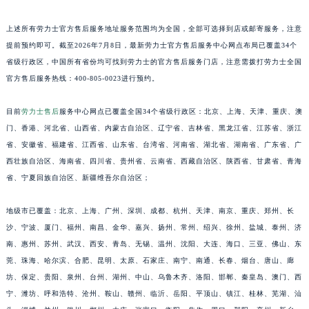
江苏省宿迁市宿城区西湖路劳力士售后服务中心（需提前预约）
上述所有劳力士官方售后服务地址服务范围均为全国，全部可选择到店或邮寄服务，注意
江苏省泰州市海陵区永定东路399号置地商务中心东塔（华润万象城）17层1706室劳力士售后服务中心（需提前预约）
提前预约即可。截至2026年7月8日，最新劳力士官方售后服务中心网点布局已覆盖34个
江苏省徐州市鼓楼区淮海东路29号苏宁广场IFC国际金融中心35层3508室劳力士售后服务中心（需提前预约）
省级行政区，中国所有省份均可找到劳力士的官方售后服务门店，注意需拨打劳力士全国
江苏省盐城市盐都区世纪大道5号盐城金融城写字楼1号楼16层1604室劳力士售后服务中心（需提前预约）
官方售后服务热线：400-805-0023进行预约。
江苏省扬州市邗江区国展路29号星耀天地写字楼1号楼18层1803室劳力士售后服务中心（需提前预约）
目前
劳力士售后
服务中心网点已覆盖全国34个省级行政区：北京、上海、天津、重庆、澳
江苏省镇江市京口区中山东路劳力士售后服务中心（需提前预约）
门、香港、河北省、山西省、内蒙古自治区、辽宁省、吉林省、黑龙江省、江苏省、浙江
江西省抚州市临川区赣东大道劳力士售后服务中心（需提前预约）
省、安徽省、福建省、江西省、山东省、台湾省、河南省、湖北省、湖南省、广东省、广
江西省赣州市章贡区文清路劳力士售后服务中心（需提前预约）
西壮族自治区、海南省、四川省、贵州省、云南省、西藏自治区、陕西省、甘肃省、青海
江西省吉安市吉州区井冈山大道劳力士售后服务中心（需提前预约）
省、宁夏回族自治区、新疆维吾尔自治区；
江西省景德镇市珠山区珠山中路劳力士售后服务中心（需提前预约）
江西省九江市浔阳区浔阳路劳力士售后服务中心（需提前预约）
地级市已覆盖：北京、上海、广州、深圳、成都、杭州、天津、南京、重庆、郑州、长
沙、宁波、厦门、福州、南昌、金华、嘉兴、扬州、常州、绍兴、徐州、盐城、泰州、济
江西省南昌市红谷滩新区红谷中大道998号绿地双子塔（中央广场）A1座办公楼14层1407室劳力士售后服务中心（需提前预约）
南、惠州、苏州、武汉、西安、青岛、无锡、温州、沈阳、大连、海口、三亚、佛山、东
江西省萍乡市安源区萍安北大道与康庄路交叉口劳力士售后服务中心（需提前预约）
莞、珠海、哈尔滨、合肥、昆明、太原、石家庄、南宁、南通、长春、烟台、唐山、廊
江西省上饶市信州区滨江西路劳力士售后服务中心（需提前预约）
坊、保定、贵阳、泉州、台州、湖州、中山、乌鲁木齐、洛阳、邯郸、秦皇岛、澳门、西
江西省新余市渝水区北湖西路劳力士售后服务中心（需提前预约）
宁、潍坊、呼和浩特、沧州、鞍山、赣州、临沂、岳阳、平顶山、镇江、桂林、芜湖、汕
江西省宜春市袁州区中山中路劳力士售后服务中心（需提前预约）