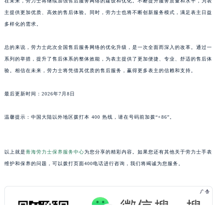
在未来，劳力士将继续加强售后服务网络的建设和优化。不断提升服务质量和水平，为表
广东省云浮市云城区金山路劳力士售后服务中心（需提前预约）
主提供更加优质、高效的售后体验。同时，劳力士也将不断创新服务模式，满足表主日益
多样化的需求。
广东省湛江市赤坎区观海北路劳力士售后服务中心（需提前预约）
广东省肇庆市端州区信安大道与砚都大道交汇处劳力士售后服务中心（需提前预约）
总的来说，劳力士此次全国售后服务网络的优化升级，是一次全面而深入的改革。通过一
广西壮族自治区百色市右江区中山二路劳力士售后服务中心（需提前预约）
系列的举措，提升了售后体系的整体效能，为表主提供了更加便捷、专业、舒适的售后体
广西壮族自治区北海市海城区北京路劳力士售后服务中心（需提前预约）
验。相信在未来，劳力士将凭借其优质的售后服务，赢得更多表主的信赖和支持。
广西壮族自治区崇左市江州区石景林街道友谊大道与丽川路交汇处劳力士售后服务中心（需提前预约）
广西壮族自治区防城港市港口区金花茶大道劳力士售后服务中心（需提前预约）
最后更新时间：2026年7月8日
广西壮族自治区贵港市港北区港城街道布山大道与仙衣路交叉口劳力士售后服务中心（需提前预约）
温馨提示：中国大陆以外地区拨打本 400 热线，请在号码前加拨“+86”。
广西壮族自治区桂林市秀峰区红岭路劳力士售后服务中心（需提前预约）
广西壮族自治区河池市金城江区金城江街道朝阳路劳力士售后服务中心（需提前预约）
广西壮族自治区贺州市八步区城东街道灵峰南路劳力士售后服务中心（需提前预约）
以上就是
青海劳力士保养服务中心
为您分享的精彩内容。如果您还有其他关于劳力士手表
广西壮族自治区来宾市兴宾区桂中大道劳力士售后服务中心（需提前预约）
维护和保养的问题，可以拨打页面400电话进行咨询，我们将竭诚为您服务。
广西壮族自治区柳州市城中区中山中路劳力士售后服务中心（需提前预约）
广西壮族自治区钦州市钦南区金海湾东大街劳力士售后服务中心（需提前预约）
广西壮族自治区梧州市万秀区龙湖镇高旺路劳力士售后服务中心（需提前预约）
广西壮族自治区玉林市玉州区金玉路劳力士售后服务中心（需提前预约）