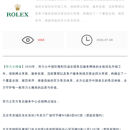
络的全面优化升级工作。借助网点革新、服务拓展、流程重塑以
绍兴市越城区胜利东路379号世茂天际中心写字楼8层805室（需提前预约）
及客户服务热线完善这四大举措，构建起了一个覆盖全国、规范
嘉兴市南湖区广益路705号嘉兴世界贸易中心写字楼A座13层1304室（需提前预约）
有序、便捷高效的官方售后体系，…
南昌市红谷滩新区红谷中大道998号绿地双子塔（中央广场）A1座办公楼14层07室（需提前预约）
济南市历下区经十路11111号华润中心写字楼（万象城）15层1508室（需提前预约）

广州市天河区天河路230号万菱汇国际中心写字楼A塔7层704室（需提前预约）
1868
2026-07-08
广州市越秀区环市东路371-375号世界贸易中心大厦南塔写字楼15层07室（需提前预约）
深圳市罗湖区深南东路5001号华润大厦写字楼17层1701室（需提前预约）
惠州市惠城区江北文昌一路7号华贸大厦写字楼1座30层05室（需提前预约）
【
劳力士维修
】2026年，劳力士中国区顺利完成全国售后服务网络的全面优化升级工
厦门市思明区湖滨东路95号华润大厦写字楼B座11层1104室（需提前预约）
作。借助网点革新、服务拓展、流程重塑以及客户服务热线完善这四大举措，构建起了一
福州市鼓楼区五四路128-1号恒力城写字楼15层03室（需提前预约）
个覆盖全国、规范有序、便捷高效的官方售后体系，全方位提升中国表主的售后体验，全
力守护每一枚劳力士腕表的品质与价值。
成都市锦江区人民东路6号SAC东原中心写字楼24层2406B室（需提前预约）
重庆市江北区观音桥步行街2号融恒时代广场写字楼9层902室（需提前预约）
劳力士官方售后服务中心全国网点地址：
长沙市芙蓉区定王台街道建湘路393号世茂环球金融中心写字楼（芙蓉广场）10层13室（需提前预约）
郑州市二七区铭功路10号华润大厦写字楼29层2905室（需提前预约）
北京市东城区东长安街1号东方广场写字楼W3座6层602室（需提前预约）
太原市迎泽区解放路15号亨得利名表服务中心（品牌授权店）3层整层（需提前预约）
沈阳市沈河区中街路137号亨得利名表服务中心（品牌授权店）1层整层（需提前预约）
北京市朝阳区建国门外大街甲6号华熙国际中心写字楼D座11层1102室（需提前预约）