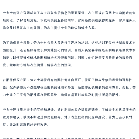
福建省厦门市思明区湖滨东路95号万象城华润大厦B座11层1104室劳力士售后服务中心（需提前预约）
劳力士的官方官网成为了表主获取售后信息的重要渠道。表主可以在官网上查询附近的售
广东省潮州市潮安区新风路与潮汕路交汇处劳力士售后服务中心（需提前预约）
后网点、了解售后流程、下载相关的服务指南等。官网还提供在线咨询服务，客户服务人
广东省广州市天河区天河路230号万菱汇国际中心A塔7层704室劳力士售后服务中心（需提前预约）
员会及时回复表主的疑问，为表主提供专业的建议和解决方案。
广东省广州市越秀区环市东路371-375号世界贸易中心大厦南塔15层1507室劳力士售后服务中心（需提前预约）
广东省河源市源城区越王大道劳力士售后服务中心（需提前预约）
为了确保服务质量，劳力士对售后人员进行了严格的培训。这些培训不仅包括制表技术方
面的提升，还包括服务意识和沟通技巧的培训。售后人员需要掌握最新的腕表维修技术和
广东省惠州市惠城区江北文昌一路7号华贸大厦1座30层3005室劳力士售后服务中心（需提前预约）
知识，以便能够准确地诊断和解决各种腕表问题。同时，他们还需要具备良好的服务态
广东省江门市蓬江区广场西路劳力士售后服务中心（需提前预约）
度，能够耐心地与表主沟通，解答表主的疑问。
广东省揭阳市榕城进贤门步行街劳力士售后服务中心（需提前预约）
广东省茂名市电白区水东街道迎宾大道劳力士售后服务中心（需提前预约）
在配件供应方面，劳力士确保所有的配件都来自原厂，保证了腕表维修的质量和可靠性。
广东省梅州市梅江区金燕大道劳力士售后服务中心（需提前预约）
原厂配件的使用不仅能够保证腕表的性能和外观，还能够延长腕表的使用寿命。而且，劳
广东省清远市清城区湖西路劳力士售后服务中心（需提前预约）
力士建立了完善的配件库存管理系统，确保在需要时能够及时提供所需的配件。
广东省汕头市龙湖区长平路劳力士售后服务中心（需提前预约）
劳力士还注重与表主的互动和反馈。通过定期的客户满意度调查，了解表主对售后服务的
广东省汕尾市城区香洲街道园林社区翠园街劳力士售后服务中心（需提前预约）
意见和建议，以便不断改进和优化服务。对于表主提出的问题和建议，劳力士会认真对
广东省韶关市武江区芙蓉新区与老城中心交汇处劳力士售后服务中心（需提前预约）
待，并及时采取措施进行改进。
广东省深圳市罗湖区深南东路5001号华润大厦17层1701室劳力士售后服务中心（需提前预约）
广东省阳江市江城区东风一路劳力士售后服务中心（需提前预约）