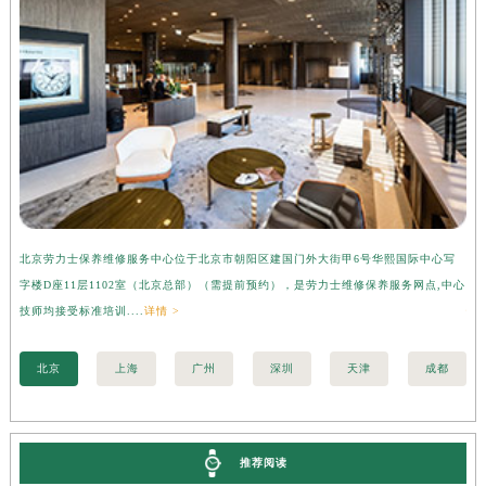
湖南省益阳市赫山区桃花仑路劳力士售后服务中心（需提前预约）
湖南省永州市冷水滩区永州大道与中兴路交叉口劳力士售后服务中心（需提前预约）
湖南省岳阳市岳阳楼区东茅岭路劳力士售后服务中心（需提前预约）
湖南省张家界市永定区解放路劳力士售后服务中心（需提前预约）
湖南省长沙市芙蓉区建湘路393号世茂环球金融中心写字楼10层1013室劳力士售后服务中心（需提前预约）
湖南省株洲市芦淞区建设南路劳力士售后服务中心（需提前预约）
甘肃省白银市白银区北京路劳力士售后服务中心（需提前预约）
甘肃省定西市安定区解放路劳力士售后服务中心（需提前预约）
北京劳力士保养维修服务中心位于北京市朝阳区建国门外大街甲6号华熙国际中心写
上
甘肃省敦煌市沙州镇阳关中路劳力士售后服务中心（需提前预约）
字楼D座11层1102室（北京总部）（需提前预约），是劳力士维修保养服务网点,中心
层
甘肃省合作市人民街劳力士售后服务中心（需提前预约）
技师均接受标准培训....
详情 >
情 
甘肃省嘉峪关市雄关区新华中路劳力士售后服务中心（需提前预约）
甘肃省金昌市金川区北京路劳力士售后服务中心（需提前预约）
北京
上海
广州
深圳
天津
成都
甘肃省酒泉市肃州区西大街劳力士售后服务中心（需提前预约）
甘肃省临夏市城南街道团结路劳力士售后服务中心（需提前预约）
甘肃省陇南市武都区人民路劳力士售后服务中心（需提前预约）
推荐阅读
甘肃省平凉市崆峒区西大街劳力士售后服务中心（需提前预约）