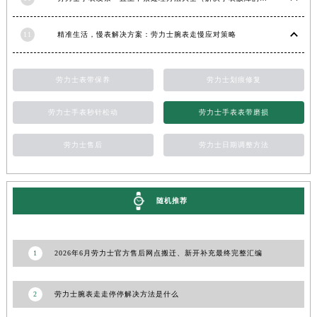
新疆维吾尔自治区北屯市团结路劳力士售后服务中心（需提前预约）
11
精准生活，慢表解决方案：劳力士腕表走慢应对策略
新疆维吾尔自治区博乐市博乐市北京路劳力士售后服务中心（需提前预约）
新疆维吾尔自治区昌吉市延安北路劳力士售后服务中心（需提前预约）
新疆维吾尔自治区阜康市博峰路劳力士售后服务中心（需提前预约）
劳力士表带保养
劳力士划痕修复
新疆维吾尔自治区哈密市伊州区建国北路劳力士售后服务中心（需提前预约）
劳力士手表秒针松动
劳力士手表表带磨损
新疆维吾尔自治区和田市和田市北京西路劳力士售后服务中心（需提前预约）
新疆维吾尔自治区胡杨河市胡杨河市胡杨路劳力士售后服务中心（需提前预约）
劳力士售后
劳力士日期调整方法
新疆维吾尔自治区霍尔果斯市亚欧北路劳力士售后服务中心（需提前预约）
新疆维吾尔自治区喀什市解放北路劳力士售后服务中心（需提前预约）
新疆维吾尔自治区可克达拉市幸福路劳力士售后服务中心（需提前预约）
随机推荐
新疆维吾尔自治区克拉玛依市克拉玛依区友谊路劳力士售后服务中心（需提前预约）
新疆维吾尔自治区库车市库车市文化东路劳力士售后服务中心（需提前预约）
1
2026年6月劳力士官方售后网点搬迁、新开补充最终完整汇编
新疆维吾尔自治区库尔勒市库尔勒市人民东路劳力士售后服务中心（需提前预约）
新疆维吾尔自治区奎屯市团结西街劳力士售后服务中心（需提前预约）
2
劳力士腕表走走停停解决方法是什么
新疆维吾尔自治区昆玉市昆泉街劳力士售后服务中心（需提前预约）
新疆维吾尔自治区沙湾市三道河子镇世纪大道南路劳力士售后服务中心（需提前预约）