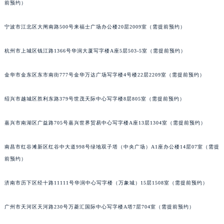
前预约）
长春市朝阳区西安大路727号中银大厦A座(旺进大厦)18层09室（需提前预约）
贵阳市南明区都司高架桥路33号亨特国际金融中心14楼14D（需提前预约）
宁波市江北区大闸南路500号来福士广场办公楼20层2009室（需提前预约）
昆明市盘龙区北京路928号同德昆明广场写字楼10层06室（需提前预约）
杭州市上城区钱江路1366号华润大厦写字楼A座5层503-5室（需提前预约）
石家庄市长安区中山东路39号勒泰中心写字楼B座13层07室（需提前预约）
西安市碑林区南关正街88号华侨城长安国际中心E座6楼10室（需提前预约）
金华市金东区东市南街777号金华万达广场写字楼4号楼22层2209室（需提前预约）
海口市龙华区金贸东路5号海口华润大厦B座17层1707室（需提前预约）
唐山市路南区新华东道100号万达广场写字楼A座10层1002室（需提前预约）
绍兴市越城区胜利东路379号世茂天际中心写字楼8层805室（需提前预约）
台州市椒江区东海大道1800号腾达中心东1幢20楼2002室（需提前预约）
嘉兴市南湖区广益路705号嘉兴世界贸易中心写字楼A座13层1304室（需提前预约）
内蒙古自治区呼和浩特市玉泉区大学西街70号华润万象城写字楼（鄂尔多斯大厦）23层2326室（需提前预约）
甘肃省兰州市七里河区西津西路16号兰州中心写字楼21层2102室（需提前预约）
南昌市红谷滩新区红谷中大道998号绿地双子塔（中央广场）A1座办公楼14层07室（需提
重庆市解放碑渝中区民权路28号英利国际金融中心写字楼20层01室（需提前预约）
前预约）
黑龙江省大庆市萨尔图区会战大街劳力士售后服务中心（需提前预约）
黑龙江省鹤岗市向阳区红军路劳力士售后服务中心（需提前预约）
济南市历下区经十路11111号华润中心写字楼（万象城）15层1508室（需提前预约）
黑龙江省黑河市爱辉区中央街劳力士售后服务中心（需提前预约）
广州市天河区天河路230号万菱汇国际中心写字楼A塔7层704室（需提前预约）
黑龙江省鸡西市鸡冠区红军路劳力士售后服务中心（需提前预约）
黑龙江省佳木斯市向阳区长安路劳力士售后服务中心（需提前预约）