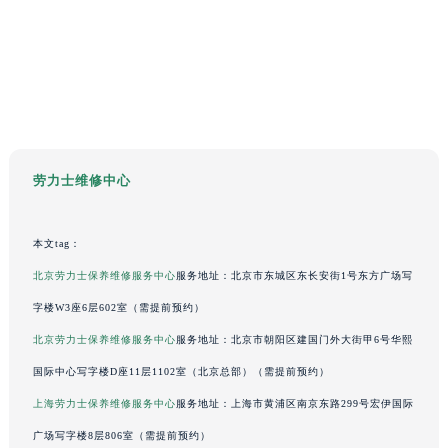
海南省儋州市儋州市那大镇兰洋北路劳力士售后服务中心（需提前预约）
海南省东方市八所镇解放西路劳力士售后服务中心（需提前预约）
海南省琼海市嘉积镇东风路劳力士售后服务中心（需提前预约）
海南省三沙市西沙区西沙群岛永兴岛北京路劳力士售后服务中心（需提前预约）
海南省三亚市吉阳区迎宾路劳力士售后服务中心（需提前预约）
海南省万宁市万城镇解放路劳力士售后服务中心（需提前预约）
劳力士维修中心
海南省文昌市文城镇教育东路劳力士售后服务中心（需提前预约）
海南省五指山市通什镇三月三大道劳力士售后服务中心（需提前预约）
本文tag：
香港特别行政区尖沙咀区油尖旺区广东道劳力士售后服务中心（需提前预约）
北京劳力士保养维修服务中心
服务地址：北京市东城区东长安街1号东方广场写
香港特别行政区金钟区中西区金钟道劳力士售后服务中心（需提前预约）
香港特别行政区九龙区油尖旺区弥敦道劳力士售后服务中心（需提前预约）
字楼W3座6层602室（需提前预约）
香港特别行政区铜锣湾区湾仔区轩尼诗道劳力士售后服务中心（需提前预约）
北京劳力士保养维修服务中心
服务地址：北京市朝阳区建国门外大街甲6号华熙
河南省安阳市文峰区解放大道劳力士售后服务中心（需提前预约）
国际中心写字楼D座11层1102室（北京总部）（需提前预约）
河南省鹤壁市淇滨区九州路劳力士售后服务中心（需提前预约）
上海劳力士保养维修服务中心
服务地址：上海市黄浦区南京东路299号宏伊国际
河南省济源市沁园街道济水大道劳力士售后服务中心（需提前预约）
广场写字楼8层806室（需提前预约）
河南省焦作市解放区解放路劳力士售后服务中心（需提前预约）