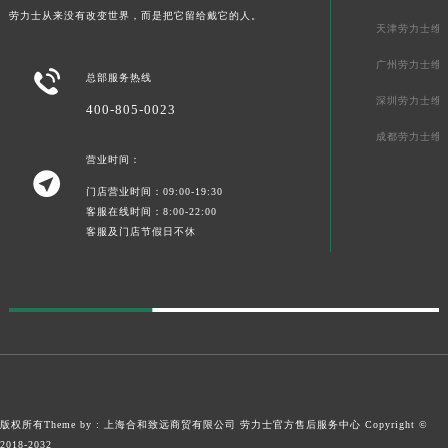
劳力士从来没有改变世界，而是把它留给戴它的人。
贵州省遵义市红花岗区共青大道与嵩山路交叉口劳力士售后服务中心（需提前预约）
天津劳力士维
四川省阿坝州市马尔康市团结街劳力士售后服务中心（需提前预约）
广州劳力士维

总部服务热线
四川省巴中市巴州区江北大道劳力士售后服务中心（需提前预约）
深圳劳力士维
400-805-0023
四川省成都市锦江区人民东路6号SAC东原中心24层2406B室劳力士售后服务中心（需提前预约）
四川省达州市通川区中心广场、老车坝劳力士售后服务中心（需提前预约）
成都劳力士维
营业时间：
四川省德阳市旌阳区长江西路、南街劳力士售后服务中心（需提前预约）

门店营业时间：09:00-19:30
四川省甘孜州市康定市情歌广场、箭炉街劳力士售后服务中心（需提前预约）
客服在线时间：8:00-22:00
四川省广安市广安区建安南路劳力士售后服务中心（需提前预约）
客服及门店节假日不休
四川省广元市利州区老城南北街、东大街劳力士售后服务中心（需提前预约）
四川省乐山市市中区嘉定中路劳力士售后服务中心（需提前预约）
四川省凉山州市西昌市大巷口下街劳力士售后服务中心（需提前预约）
四川省泸州市江阳区治平路劳力士售后服务中心（需提前预约）
四川省眉山市东坡区三苏路劳力士售后服务中心（需提前预约）
四川省绵阳市涪城区翠花街劳力士售后服务中心（需提前预约）
四川省南充市高坪区江东大道劳力士售后服务中心（需提前预约）
版权所有Theme by : 上海合和致远商贸有限公司
劳力士官方售后服务中心
Copyright ©
四川省内江市东兴区汉安大道劳力士售后服务中心（需提前预约）
2018-2032