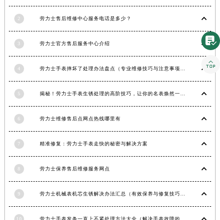
青海省玉树藏族自治州结古镇胜利路劳力士售后服务中心（需提前预约）
2
劳力士售后维修中心服务电话是多少？
陕西省安康市汉滨区金州路劳力士售后服务中心（需提前预约）

陕西省宝鸡市渭滨区经二路劳力士售后服务中心（需提前预约）
3
劳力士官方售后服务中心介绍
陕西省汉中市汉台区北大街劳力士售后服务中心（需提前预约）

陕西省商洛市商州区州城街劳力士售后服务中心（需提前预约）
4
劳力士手表摔坏了处理办法盘点（专业维修技巧与注意事项）
陕西省铜川市王益区红旗街劳力士售后服务中心（需提前预约）
5
揭秘！劳力士手表生锈处理的高阶技巧，让你的名表焕然一新！
陕西省渭南市临渭区东风大街劳力士售后服务中心（需提前预约）
陕西省咸阳市秦都区沣西新城统一西路与白马河路交汇处劳力士售后服务中心（需提前预约）
6
劳力士维修售后点网点热线哪里有
陕西省延安市宝塔区中心街劳力士售后服务中心（需提前预约）
陕西省榆林市榆阳区长兴路劳力士售后服务中心（需提前预约）
7
精准修复：劳力士手表走快的秘密与解决方案
新疆维吾尔自治区阿克苏市东大街劳力士售后服务中心（需提前预约）
新疆维吾尔自治区阿拉尔市胜利大道劳力士售后服务中心（需提前预约）
8
劳力士保养售后维修服务网点
新疆维吾尔自治区阿拉山口市友好路劳力士售后服务中心（需提前预约）
新疆维吾尔自治区阿勒泰市解放路劳力士售后服务中心（需提前预约）
9
劳力士机械表机芯生锈解决办法汇总（有效保养与修复技巧）
新疆维吾尔自治区阿图什市光明路劳力士售后服务中心（需提前预约）
新疆维吾尔自治区白杨市军垦路劳力士售后服务中心（需提前预约）
10
劳力士手表发条一直上不紧处理方法大全（解决手表故障的实用技巧）