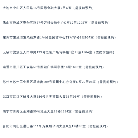
山西省朔州市朔城区怡西路与鄯阳西街交汇处劳力士售后服务中心（需提前预约）
大连市中山区人民路15号国际金融大厦7层G室（需提前预约）
山西省忻州市忻府区和平东街与七一南路交叉口劳力士售后服务中心（需提前预约）
佛山市禅城区季华五路57号万科金融中心C座12层1205室（需提前预约）
山西省阳泉市郊区平阳东街与新城大道交叉口劳力士售后服务中心（需提前预约）
山西省运城市盐湖区河东街劳力士售后服务中心（需提前预约）
东莞市东城街道鸿福东路1号民盈国贸中心T1写字楼9层907室（需提前预约）
山西省长治市潞州区英雄中路劳力士售后服务中心（需提前预约）
山西省太原市迎泽区迎泽街道解放路15号亨得利名表维修授权店3楼劳力士售后服务中心（需提前预约）
无锡市梁溪区人民中路139号恒隆广场写字楼1座11层1104室（需提前预约）
天津市和平区赤峰道136号天津国际金融中心26层2603室劳力士售后服务中心（需提前预约）
南通市崇川区工农路57号圆融广场写字楼16层1603室（需提前预约）
安徽省安庆市迎江区人民路劳力士售后服务中心（需提前预约）
安徽省蚌埠市蚌山区淮河路劳力士售后服务中心（需提前预约）
苏州市苏州工业园区星港街199号苏州中心办公楼C座22层08室（需提前预约）
安徽省亳州市谯城区魏武大道劳力士售后服务中心（需提前预约）
安徽省池州市贵池区长江路劳力士售后服务中心（需提前预约）
武汉市江汉区解放大道686号世界贸易大厦38层09室（需提前预约）
安徽省滁州市琅琊区南谯北路劳力士售后服务中心（需提前预约）
安徽省阜阳市颍州区颍州北路劳力士售后服务中心（需提前预约）
南宁市青秀区金湖路59号地王大厦12楼1224室（需提前预约）
安徽省淮北市相山区淮海路劳力士售后服务中心（需提前预约）
合肥市蜀山区潜山路111号万象城华润大厦B座12楼03室（需提前预约）
安徽省淮南市田家庵区国庆中路劳力士售后服务中心（需提前预约）
安徽省黄山市屯溪区黄山西路劳力士售后服务中心（需提前预约）