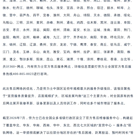
头、淄博、兰州、银川、郴州、大庆、张家口、衡阳、焦作、周口、邵阳、亳州、新乡、
江西省鹰潭市月湖区胜利东路劳力士售后服务中心（需提前预约）
衡水、牡丹江、德州、聊城、包头、淮安、宜昌、许昌、邢台、宿迁、丽水、蚌埠、上
饶、晋中、葫芦岛、四平、宜春、滁州、大同、舟山、绵阳、天水、德阳、承德、绥化、
山东省德州市德城区东风中路劳力士售后服务中心（需提前预约）
马鞍山、三明、滨州、黄冈、赤峰、荆州、通化、鸡西、佳木斯、黑河、连云港、阜阳、
山东省东营市东营区济南路劳力士售后服务中心（需提前预约）
吉安、枣庄、永州、清远、揭阳、梧州、渭南、延安、长治、运城、淮南、莆田、荆门、
山东省济南市历下区经十路11111号华润中心写字楼（万象城）15层1508室劳力士售后服务中心（需提前预约）
益阳、梅州、达州、榆林、威海、九江、济宁、齐齐哈尔、南阳、常德、呼伦贝尔、丹
山东省济宁市任城区太白楼路劳力士售后服务中心（需提前预约）
东、锦州、辽阳、辽源、衢州、安庆、龙岩、宁德、鹰潭、泰安、商丘、驻马店、咸宁、
山东省莱芜市文化南路8号银座商城名表维修一楼名表维修劳力士售后服务中心（需提前预约）
江门、茂名、玉林、乐山、南充、雅安、宝鸡、柳州、拉萨、丽江、张家界、襄阳、株
山东省临沂市兰山区解放路劳力士售后服务中心（需提前预约）
洲、遵义、鄂尔多斯、阳泉、昆山、黄石、湘潭、十堰、漳州、攀枝花、香港、台北等，
共计360+网点，均有劳力士官方售后服务网点，详细信息需拨打劳力士全国官方售后服
山东省日照市东港区烟台路劳力士售后服务中心（需提前预约）
务热线400-805-0023进行咨询。
山东省泰安市泰山区财源街道泰山大街劳力士售后服务中心（需提前预约）
山东省威海市环翠区新威海路89号振华商厦一楼名表维修劳力士售后服务中心（需提前预约）
此次售后网络的优化，乃是劳力士中国区近些年规模最大的服务升级项目。该项目聚焦
山东省潍坊市奎文区东风东街劳力士售后服务中心（需提前预约）
于“直营服务质量提升、店面规模扩大、区域发展均衡”这三个主要方向，对全国原有的售
山东省枣庄市滕州市北辛路与善国路交叉口劳力士售后服务中心（需提前预约）
后网点展开装修革新、设备更新以及人员培训工作，同时在多个城市增设了服务点。
山东省淄博市张店区金晶大道劳力士售后服务中心（需提前预约）
截至2026年7月，劳力士已在全国众多省级行政区设立了官方售后维修服务中心，构建起
上海市黄浦区南京东路299号宏伊国际广场写字楼8层806室劳力士售后服务中心（需提前预约）
了覆盖华北、华东、华南、西南、华中、东北、西北七大区域的“直营中心 + 服务点”双
上海市徐汇区虹桥路3号港汇中心2座37层3705室劳力士售后服务中心（需提前预约）
轨网络。这一举措彻底解决了以往部分地区存在的“售后困难、距离较远、预约时间长”等
浙江省杭州市上城区钱江路1366号华润大厦A座5层503-5室劳力士售后服务中心（需提前预约）