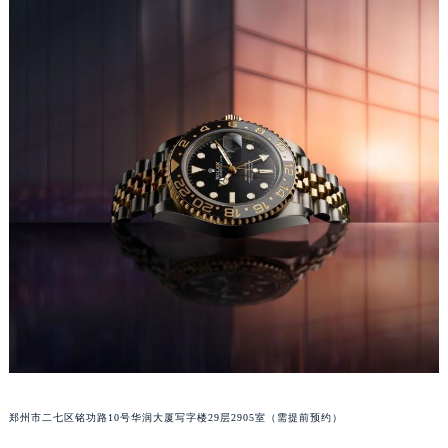
辽宁省本溪市平山区胜利路劳力士售后服务中心（需提前预约）
辽宁省朝阳市双塔区新华路劳力士售后服务中心（需提前预约）
辽宁省丹东市振兴区七经街劳力士售后服务中心（需提前预约）
辽宁省抚顺市新抚区东一路劳力士售后服务中心（需提前预约）
辽宁省阜新市海州区解放大街劳力士售后服务中心（需提前预约）
辽宁省葫芦岛市连山区中央路劳力士售后服务中心（需提前预约）
辽宁省锦州市古塔区中央大街劳力士售后服务中心（需提前预约）
辽宁省辽阳市白塔区新运大街劳力士售后服务中心（需提前预约）
辽宁省盘锦市兴隆台区石油大街劳力士售后服务中心（需提前预约）
辽宁省铁岭市银州区南马路劳力士售后服务中心（需提前预约）
辽宁省营口市站前区市府路与渤海大街交叉口劳力士售后服务中心（需提前预约）
辽宁省沈阳市沈河区中街路137号亨得利名表维修授权店1楼劳力士售后服务中心（需提前预约）
辽宁省沈阳市沈河区中街路83号亨得利名表维修授权店1楼劳力士售后服务中心（需提前预约）
北京市朝阳区建国门外大街甲6号华熙国际中心D座11层1102室劳力士售后服务中心（北京总部）（需提前预约）
北京市东城区东长安街1号王府井东方广场W3座6层602室劳力士售后服务中心（需提前预约）
郑州市二七区铭功路10号华润大厦写字楼29层2905室（需提前预约）
河北省保定市竞秀区朝阳北大街北国先天下劳力士售后服务中心（需提前预约）