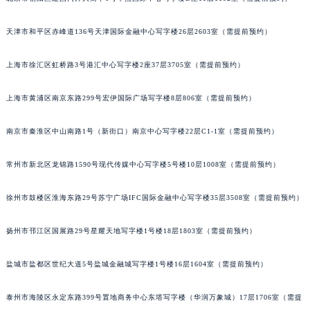
沈阳市沈河区中街路83号亨得利名表服务中心（品牌授权店）1层整层（需提前预约）
天津市和平区赤峰道136号天津国际金融中心写字楼26层2603室（需提前预约）
乌鲁木齐市天山区红山路26号时代广场（CCMALL）C座17层17-B（需提前预约）
温州市鹿城区锦绣路1067号置信广场10层1015室（需提前预约）
上海市徐汇区虹桥路3号港汇中心写字楼2座37层3705室（需提前预约）
哈尔滨市道里区友谊西路600号富力中心T2座写字楼29层03室（需提前预约）
大连市中山区人民路15号国际金融大厦7层G室（需提前预约）
上海市黄浦区南京东路299号宏伊国际广场写字楼8层806室（需提前预约）
佛山市禅城区季华五路57号万科金融中心C座12层1205室（需提前预约）
南京市秦淮区中山南路1号（新街口）南京中心写字楼22层C1-1室（需提前预约）
东莞市东城街道鸿福东路1号民盈国贸中心T1写字楼9层907室（需提前预约）
无锡市梁溪区人民中路139号恒隆广场写字楼1座11层1104室（需提前预约）
常州市新北区龙锦路1590号现代传媒中心写字楼5号楼10层1008室（需提前预约）
南通市崇川区工农路57号圆融广场写字楼16层1603室（需提前预约）
苏州市苏州工业园区星港街199号苏州中心办公楼C座22层08室（需提前预约）
徐州市鼓楼区淮海东路29号苏宁广场IFC国际金融中心写字楼35层3508室（需提前预约）
武汉市江汉区解放大道686号世界贸易大厦38层09室（需提前预约）
南宁市青秀区金湖路59号地王大厦12楼1224室（需提前预约）
扬州市邗江区国展路29号星耀天地写字楼1号楼18层1803室（需提前预约）
合肥市蜀山区潜山路111号万象城华润大厦B座12楼03室（需提前预约）
盐城市盐都区世纪大道5号盐城金融城写字楼1号楼16层1604室（需提前预约）
泉州市丰泽区宝洲路729号浦西万达中心写字楼A座7楼709室（需提前预约）
青岛市南区山东路6号华润大厦B座22层04室（需提前预约）
泰州市海陵区永定东路399号置地商务中心东塔写字楼（华润万象城）17层1706室（需提
烟台市芝罘区胜利路139号万达金融中心A座907室（需提前预约）