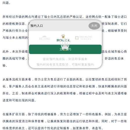
问题。
浙江省湖州市吴兴区劳动路劳力士售后服务中心（需提前预约）
浙江省嘉兴市南湖区广益路705号嘉兴世界贸易中心A座13层1304室劳力士售后服务中心（需提前预约）
所有经过升级的网点均通过了瑞士日内瓦总部的严格认证。这些网点统一配备了瑞士进口
浙江省金华市金东区东市南街777号金华万达广场4号楼22楼2209室劳力士售后服务中心（需提前预约）
的精密检测仪器、原厂供应的配件，并且拥有经过品牌专项培训认证的资深制表师。它们
预约入口
关闭
严格执行劳力士全球统一的服务标准与质保体系，确保无论表主身处何处，都能够享受到
浙江省丽水市莲都区解放街劳力士售后服务中心（需提前预约）
与瑞士本土相同的专业养护服务。
浙江省宁波市江北区大闸南路500号来福士广场办公楼20层2009室劳力士售后服务中心（需提前预约）
浙江省衢州市柯城区上街劳力士售后服务中心（需提前预约）
立即预约
此外，本次升级着重强化了网点的私密性与舒适度。新的售后网点大多选址在城市核心商
浙江省绍兴市越城区胜利东路379号世茂天际中心写字楼8层805室劳力士售后服务中心（需提前预约）
圈的高端写字楼，对服务空间布局进行了优化，为表主提供了更加安心、舒适的售后体
提前预约免排队，到店即享服务
浙江省舟山市定海区解放东路劳力士售后服务中心（需提前预约）
预约时间有变无需取消，可随时重新预约
验。
澳门特别行政区大堂区议事亭前地（新马路）劳力士售后服务中心（需提前预约）
从服务流程方面来看，劳力士官方售后进行了全面的再造。以往繁琐的售后流程得到了简
澳门特别行政区风顺堂区南湾大马路劳力士售后服务中心（需提前预约）
化，客户服务人员会在表主送表时进行详细的信息登记和初步检测，快速判断腕表的问题
澳门特别行政区花地玛堂区关闸广场劳力士售后服务中心（需提前预约）
所在。之后，制表师会对腕表进行深入的检测和维修，维修过程中会及时与表主沟通维修
澳门特别行政区花王堂区大三巴商圈劳力士售后服务中心（需提前预约）
进度和可能出现的问题。
澳门特别行政区嘉模堂区官也街劳力士售后服务中心（需提前预约）
澳门省路氹城市金光大道劳力士售后服务中心（需提前预约）
在服务扩容方面，除了传统的维修服务，劳力士还增加了一些特色服务。例如，为表主提
澳门特别行政区望德堂区塔石广场劳力士售后服务中心（需提前预约）
供腕表的深度清洁和保养套餐，让腕表恢复到最佳的运行状态和外观。同时，对于一些有
特殊需求的表主，还可以提供个性化的定制服务，如更换表带、表盘等。
福建省福州市鼓楼区五四路128-1号恒力城写字楼15层03室劳力士售后服务中心（需提前预约）