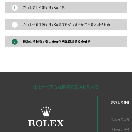
新疆维吾尔自治区石河子市北二路劳力士售后服务中心（需提前预约）
3
劳力士走时不准处理办法汇总
新疆维吾尔自治区双河市光明路劳力士售后服务中心（需提前预约）
新疆维吾尔自治区塔城市塔城地区闻琴路劳力士售后服务中心（需提前预约）
4
劳力士指针生锈处理办法深度解析（保养技巧与日常维护指南）
新疆维吾尔自治区铁门关市兴疆路劳力士售后服务中心（需提前预约）
新疆维吾尔自治区图木舒克市图木舒克市中兴街劳力士售后服务中心（需提前预约）
5
精准生活指南：劳力士偷停问题应对策略全解析
新疆维吾尔自治区吐鲁番市高昌区文化中路文化中路劳力士售后服务中心（需提前预约）
新疆维吾尔自治区乌苏市乌鲁木齐北路劳力士售后服务中心（需提前预约）
新疆维吾尔自治区五家渠市长征西街劳力士售后服务中心（需提前预约）
新疆维吾尔自治区新星市东风路劳力士售后服务中心（需提前预约）
新疆维吾尔自治区伊宁市解放西路劳力士售后服务中心（需提前预约）
轻轻滑动下方栏目探索更多精彩内容
贵州省安顺市西秀区中华南路劳力士售后服务中心（需提前预约）
贵州省毕节市七星关区松山路劳力士售后服务中心（需提前预约）
劳力士维修服
贵州省六盘水市钟山区钟山大道劳力士售后服务中心（需提前预约）
贵州省黔东南苗族侗族自治州凯里市北京西路劳力士售后服务中心（需提前预约）
北京劳力士维
贵州省黔西南布依族苗族自治州兴义市大道与桔香路交汇处劳力士售后服务中心（需提前预约）
上海劳力士维
贵州省铜仁市碧江区民主路劳力士售后服务中心（需提前预约）