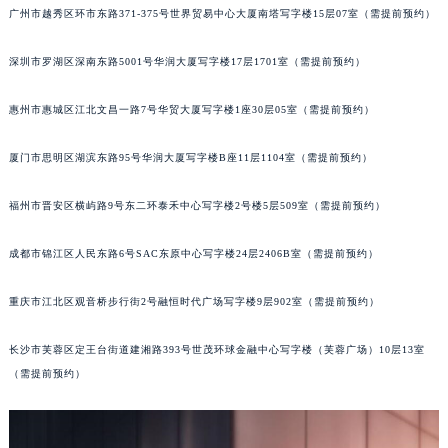
广州市越秀区环市东路371-375号世界贸易中心大厦南塔写字楼15层07室（需提前预约）
黑龙江省牡丹江市东安区太平路劳力士售后服务中心（需提前预约）
黑龙江省七台河市桃山区大同街劳力士售后服务中心（需提前预约）
深圳市罗湖区深南东路5001号华润大厦写字楼17层1701室（需提前预约）
黑龙江省齐齐哈尔市龙沙区龙华路劳力士售后服务中心（需提前预约）
黑龙江省双鸭山市尖山区新兴大街劳力士售后服务中心（需提前预约）
惠州市惠城区江北文昌一路7号华贸大厦写字楼1座30层05室（需提前预约）
黑龙江省绥化市北林区新华街与康庄路交叉口劳力士售后服务中心（需提前预约）
厦门市思明区湖滨东路95号华润大厦写字楼B座11层1104室（需提前预约）
黑龙江省伊春市伊美区通河路劳力士售后服务中心（需提前预约）
吉林省白城市洮北区明仁南街劳力士售后服务中心（需提前预约）
福州市晋安区横屿路9号东二环泰禾中心写字楼2号楼5层509室（需提前预约）
吉林省白山市浑江区浑江大街劳力士售后服务中心（需提前预约）
吉林省吉林市船营区河南街劳力士售后服务中心（需提前预约）
成都市锦江区人民东路6号SAC东原中心写字楼24层2406B室（需提前预约）
吉林省辽源市龙山区人民大街劳力士售后服务中心（需提前预约）
重庆市江北区观音桥步行街2号融恒时代广场写字楼9层902室（需提前预约）
吉林省梅河口市新华街道梅河大街劳力士售后服务中心（需提前预约）
吉林省四平市铁东区紫气大路与南九经街交汇处劳力士售后服务中心（需提前预约）
长沙市芙蓉区定王台街道建湘路393号世茂环球金融中心写字楼（芙蓉广场）10层13室
吉林省松原市宁江区五环大街劳力士售后服务中心（需提前预约）
（需提前预约）
吉林省通化市东昌区环通乡江南大街劳力士售后服务中心（需提前预约）
吉林省延边市延吉市解放路劳力士售后服务中心（需提前预约）
辽宁省鞍山市铁东区站前街劳力士售后服务中心（需提前预约）