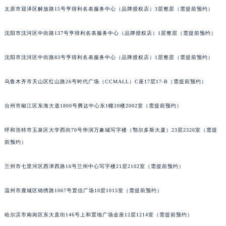
太原市迎泽区解放路15号亨得利名表服务中心（品牌授权店）3层整层（需提前预约）
内蒙古自治区阿拉善盟市左旗土尔扈特大街劳力士售后服务中心（需提前预约）
内蒙古自治区巴彦淖尔市临河区新华街劳力士售后服务中心（需提前预约）
沈阳市沈河区中街路137号亨得利名表服务中心（品牌授权店）1层整层（需提前预约）
内蒙古自治区包头市青山区幸福路甲3号王府井百货名表维修劳力士售后服务中心（需提前预约）
内蒙古自治区赤峰市红山区哈达街劳力士售后服务中心（需提前预约）
沈阳市沈河区中街路83号亨得利名表服务中心（品牌授权店）1层整层（需提前预约）
内蒙古自治区鄂尔多斯市东胜区伊金霍洛街劳力士售后服务中心（需提前预约）
乌鲁木齐市天山区红山路26号时代广场（CCMALL）C座17层17-B（需提前预约）
内蒙古自治区呼伦贝尔市海拉尔区中央街劳力士售后服务中心（需提前预约）
内蒙古自治区通辽市科尔沁区明仁大街劳力士售后服务中心（需提前预约）
台州市椒江区东海大道1800号腾达中心东1幢20楼2002室（需提前预约）
内蒙古自治区乌海市海勃湾区人民南路劳力士售后服务中心（需提前预约）
内蒙古自治区乌兰察布市集宁区恩和大街劳力士售后服务中心（需提前预约）
呼和浩特市玉泉区大学西街70号华润万象城写字楼（鄂尔多斯大厦）23层2326室（需提
内蒙古自治区锡林郭勒盟市锡林浩特市光明街与额尔敦路交叉口劳力士售后服务中心（需提前预约）
前预约）
内蒙古自治区兴安盟市乌兰浩特市兴安大街劳力士售后服务中心（需提前预约）
兰州市七里河区西津西路16号兰州中心写字楼21层2102室（需提前预约）
山西省大同市平城区迎宾街劳力士售后服务中心（需提前预约）
山西省晋城市城区黄华街劳力士售后服务中心（需提前预约）
温州市鹿城区锦绣路1067号置信广场10层1015室（需提前预约）
山西省晋中市榆次区顺城街劳力士售后服务中心（需提前预约）
山西省临汾市尧都区解放路劳力士售后服务中心（需提前预约）
哈尔滨市南岗区东大直街146号上和置地广场金座12层1214室（需提前预约）
山西省吕梁市离石区永宁中路与建设街交叉口劳力士售后服务中心（需提前预约）