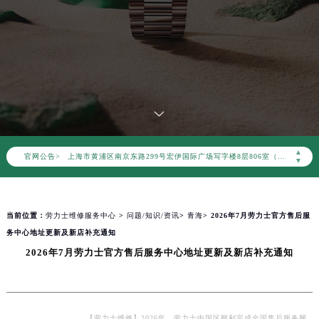
劳力士官方全国统一服务热线400-805-0023，服务覆盖中国大陆、香港、澳门、台湾全部区域（非大陆需加拨“+86”）
2026年8月劳力士售后服务中心最新网点地址：
北京市朝阳区建国门外大街甲6号华熙国际中心写字楼D座11层1102室（北京总部）（需提前预约）
北京市东城区东长安街1号东方广场写字楼W3座6层602室（需提前预约）
天津市和平区赤峰道136号天津国际金融中心写字楼26层2603室（需提前预约）
上海市徐汇区虹桥路3号港汇中心写字楼2座37层3705室（需提前预约）
上海市黄浦区南京东路299号宏伊国际广场写字楼8层806室（需提前预约）
▲
官网公告>
南京市秦淮区中山南路1号（新街口）南京中心写字楼22层C1-1室（需提前预约）
▼
常州市新北区龙锦路1590号现代传媒中心写字楼5号楼10层1008室（需提前预约）
徐州市鼓楼区淮海东路29号苏宁广场IFC国际金融中心写字楼35层3508室（需提前预约）
当前位置：
劳力士维修服务中心
>
问题/知识/资讯
>
青海
> 2026年7月劳力士官方售后服
扬州市邗江区国展路29号星耀天地写字楼1号楼18层1803室（需提前预约）
务中心地址更新及新店补充通知
盐城市盐都区世纪大道5号盐城金融城写字楼1号楼16层1604室（需提前预约）
2026年7月劳力士官方售后服务中心地址更新及新店补充通知
泰州市海陵区永定东路399号置地商务中心东塔写字楼（华润万象城）17层1706室（需提前预约）
宁波市江北区大闸南路500号来福士广场办公楼20层2009室（需提前预约）
杭州市上城区钱江路1366号华润大厦写字楼A座5层503-5室（需提前预约）
金华市金东区东市南街777号金华万达广场写字楼4号楼22层2209室（需提前预约）
【劳力士维修】2026年，劳力士中国区顺利完成全国售后服务网