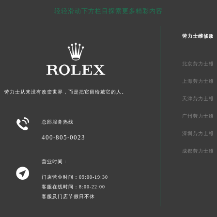
轻轻滑动下方栏目探索更多精彩内容
澳门特别行政区花地玛堂区关闸广场劳力士售后服务中心（需提前预约）
澳门特别行政区花王堂区大三巴商圈劳力士售后服务中心（需提前预约）
劳力士维修服
澳门特别行政区嘉模堂区官也街劳力士售后服务中心（需提前预约）
澳门省路氹城市金光大道劳力士售后服务中心（需提前预约）
北京劳力士维
澳门特别行政区望德堂区塔石广场劳力士售后服务中心（需提前预约）
福建省福州市鼓楼区五四路128-1号恒力城写字楼15层03室劳力士售后服务中心（需提前预约）
上海劳力士维
劳力士从来没有改变世界，而是把它留给戴它的人。
福建省厦门市思明区湖滨东路95号万象城华润大厦B座11层1104室劳力士售后服务中心（需提前预约）
天津劳力士维
广东省潮州市潮安区新风路与潮汕路交汇处劳力士售后服务中心（需提前预约）
广州劳力士维

广东省广州市天河区天河路230号万菱汇国际中心A塔7层704室劳力士售后服务中心（需提前预约）
总部服务热线
深圳劳力士维
广东省广州市越秀区环市东路371-375号世界贸易中心大厦南塔15层1507室劳力士售后服务中心（需提前预约）
400-805-0023
广东省河源市源城区越王大道劳力士售后服务中心（需提前预约）
成都劳力士维
广东省惠州市惠城区江北文昌一路7号华贸大厦1座30层3005室劳力士售后服务中心（需提前预约）
营业时间：

广东省江门市蓬江区广场西路劳力士售后服务中心（需提前预约）
门店营业时间：09:00-19:30
客服在线时间：8:00-22:00
广东省揭阳市榕城进贤门步行街劳力士售后服务中心（需提前预约）
客服及门店节假日不休
广东省茂名市电白区水东街道迎宾大道劳力士售后服务中心（需提前预约）
广东省梅州市梅江区金燕大道劳力士售后服务中心（需提前预约）