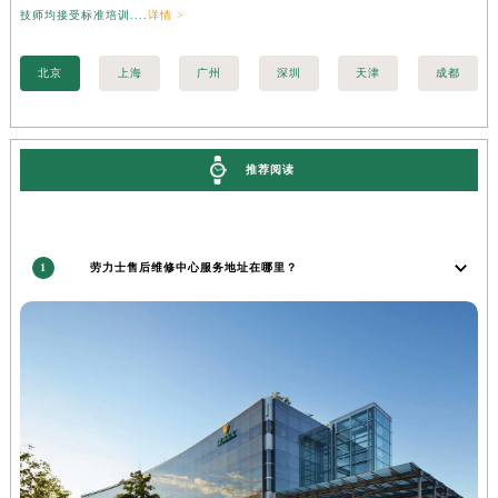
技师均接受标准培训....
详情 >
情 
安徽省池州市贵池区长江路劳力士售后服务中心（需提前预约）
安徽省滁州市琅琊区南谯北路劳力士售后服务中心（需提前预约）
北京
上海
广州
深圳
天津
成都
安徽省阜阳市颍州区颍州北路劳力士售后服务中心（需提前预约）
安徽省淮北市相山区淮海路劳力士售后服务中心（需提前预约）
安徽省淮南市田家庵区国庆中路劳力士售后服务中心（需提前预约）
推荐阅读
安徽省黄山市屯溪区黄山西路劳力士售后服务中心（需提前预约）
安徽省六安市金安区解放中路劳力士售后服务中心（需提前预约）
安徽省马鞍山市雨山区湖南西路劳力士售后服务中心（需提前预约）
1
劳力士售后维修中心服务地址在哪里？
安徽省宿州市埇桥区人民中路劳力士售后服务中心（需提前预约）
安徽省铜陵市铜官区石城大道劳力士售后服务中心（需提前预约）
安徽省芜湖市镜湖区中山路步行街劳力士售后服务中心（需提前预约）
安徽省宣城市宣州区叠嶂西路劳力士售后服务中心（需提前预约）
福建省龙岩市新罗区九一南路劳力士售后服务中心（需提前预约）
福建省南平市建阳区人民西路劳力士售后服务中心（需提前预约）
福建省宁德市蕉城区天湖东路劳力士售后服务中心（需提前预约）
福建省莆田市城厢区霞林街道荔华东大道劳力士售后服务中心（需提前预约）