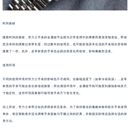
武汉市江汉区解放大道686号世界贸易大厦38层09室（需提前预约）
南宁市青秀区金湖路59号地王大厦12楼1224室（需提前预约）
时间推移
合肥市蜀山区潜山路111号万象城华润大厦B座12楼03室（需提前预约）
泉州市丰泽区宝洲路729号浦西万达中心写字楼A座7楼709室（需提前预约）
随着时间的推移，劳力士手表的金属链节会因为日常使用中的摩擦而逐渐变细变短。即使
青岛市南区山东路6号华润大厦B座22层04室（需提前预约）
您没有特别调整过表带长度，经过数年的使用后，也可能发现原本合适的手表现在变得稍
烟台市芝罘区胜利路139号万达金融中心A座907室（需提前预约）
微紧了一些。此外，皮革材质的手表也会因自然老化而收缩，影响佩戴舒适度。
长春市朝阳区西安大路727号中银大厦A座(旺进大厦)18层09室（需提前预约）
贵阳市南明区都司高架桥路33号亨特国际金融中心14楼14D（需提前预约）
使用环境
昆明市盘龙区北京路928号同德昆明广场写字楼10层06室（需提前预约）
不同的使用环境对劳力士手表的影响也不尽相同。在极端温度下（如寒冷或高温），皮革
石家庄市长安区中山东路39号勒泰中心写字楼B座13层07室（需提前预约）
材质的手表可能会发生收缩或膨胀；而在潮湿环境中，金属链节则可能受到腐蚀影响其尺
西安市碑林区南关正街88号华侨城长安国际中心E座6楼10室（需提前预约）
寸稳定性。这些环境因素都可能导致手表尺寸发生变化。
海口市龙华区金贸东路5号海口华润大厦B座17层1707室（需提前预约）
唐山市路南区新华东道100号万达广场写字楼A座10层1002室（需提前预约）
综上所述，劳力士表带过短的原因多样且复杂。为了保持最佳的佩戴体验和延长手表使用
台州市椒江区东海大道1800号腾达中心东1幢20楼2002室（需提前预约）
寿命，请定期检查并适当调整手表面板与手腕之间的距离，并根据实际情况选择合适的保
养方法。
内蒙古自治区呼和浩特市玉泉区大学西街70号华润万象城写字楼（鄂尔多斯大厦）23层2326室（需提前预约）
甘肃省兰州市七里河区西津西路16号兰州中心写字楼21层2102室（需提前预约）