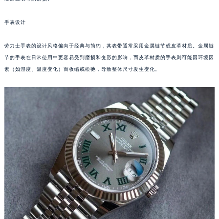
成都市锦江区人民东路6号SAC东原中心写字楼24层2406B室（需提前预约）
手表设计
重庆市江北区观音桥步行街2号融恒时代广场写字楼9层902室（需提前预约）
长沙市芙蓉区定王台街道建湘路393号世茂环球金融中心写字楼（芙蓉广场）10层13室（需提前预约）
劳力士手表的设计风格偏向于经典与简约，其表带通常采用金属链节或皮革材质。金属链
郑州市二七区铭功路10号华润大厦写字楼29层2905室（需提前预约）
节的手表在日常使用中更容易受到磨损和变形的影响，而皮革材质的手表则可能因环境因
太原市迎泽区解放路15号亨得利名表服务中心（品牌授权店）3层整层（需提前预约）
素（如湿度、温度变化）而收缩或松弛，导致整体尺寸发生变化。
沈阳市沈河区中街路137号亨得利名表服务中心（品牌授权店）1层整层（需提前预约）
沈阳市沈河区中街路83号亨得利名表服务中心（品牌授权店）1层整层（需提前预约）
乌鲁木齐市天山区红山路26号时代广场（CCMALL）C座17层17-B（需提前预约）
温州市鹿城区锦绣路1067号置信广场10层1015室（需提前预约）
哈尔滨市道里区友谊西路600号富力中心T2座写字楼29层03室（需提前预约）
大连市中山区人民路15号国际金融大厦7层G室（需提前预约）
佛山市禅城区季华五路57号万科金融中心C座12层1205室（需提前预约）
东莞市东城街道鸿福东路1号民盈国贸中心T1写字楼9层907室（需提前预约）
无锡市梁溪区人民中路139号恒隆广场写字楼1座11层1104室（需提前预约）
南通市崇川区工农路57号圆融广场写字楼16层1603室（需提前预约）
苏州市苏州工业园区星港街199号苏州中心办公楼C座22层08室（需提前预约）