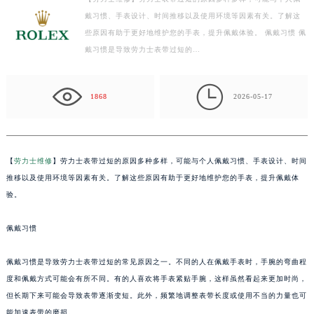
戴习惯、手表设计、时间推移以及使用环境等因素有关。了解这
扬州市邗江区国展路29号星耀天地写字楼1号楼18层1803室（需提前预约）
些原因有助于更好地维护您的手表，提升佩戴体验。 佩戴习惯 佩
盐城市盐都区世纪大道5号盐城金融城写字楼1号楼16层1604室（需提前预约）
戴习惯是导致劳力士表带过短的…
泰州市海陵区永定东路399号置地商务中心东塔写字楼（华润万象城）17层1706室（需提前预约）
宁波市江北区大闸南路500号来福士广场办公楼20层2009室（需提前预约）

杭州市上城区钱江路1366号华润大厦写字楼A座5层503-5室（需提前预约）
1868
2026-05-17
金华市金东区东市南街777号金华万达广场写字楼4号楼22层2209室（需提前预约）
绍兴市越城区胜利东路379号世茂天际中心写字楼8层805室（需提前预约）
嘉兴市南湖区广益路705号嘉兴世界贸易中心写字楼A座13层1304室（需提前预约）
【
劳力士维修
】劳力士表带过短的原因多种多样，可能与个人佩戴习惯、手表设计、时间
南昌市红谷滩新区红谷中大道998号绿地双子塔（中央广场）A1座办公楼14层07室（需提前预约）
推移以及使用环境等因素有关。了解这些原因有助于更好地维护您的手表，提升佩戴体
济南市历下区经十路11111号华润中心写字楼（万象城）15层1508室（需提前预约）
验。
广州市天河区天河路230号万菱汇国际中心写字楼A塔7层704室（需提前预约）
佩戴习惯
广州市越秀区环市东路371-375号世界贸易中心大厦南塔写字楼15层07室（需提前预约）
深圳市罗湖区深南东路5001号华润大厦写字楼17层1701室（需提前预约）
佩戴习惯是导致劳力士表带过短的常见原因之一。不同的人在佩戴手表时，手腕的弯曲程
惠州市惠城区江北文昌一路7号华贸大厦写字楼1座30层05室（需提前预约）
度和佩戴方式可能会有所不同。有的人喜欢将手表紧贴手腕，这样虽然看起来更加时尚，
厦门市思明区湖滨东路95号华润大厦写字楼B座11层1104室（需提前预约）
但长期下来可能会导致表带逐渐变短。此外，频繁地调整表带长度或使用不当的力量也可
福州市鼓楼区五四路128-1号恒力城写字楼15层03室（需提前预约）
能加速表带的磨损。