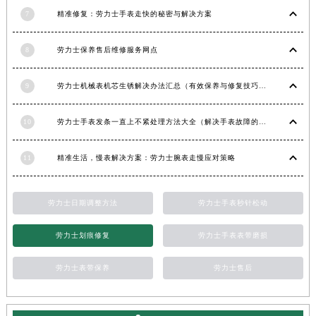
7
精准修复：劳力士手表走快的秘密与解决方案
江西省九江市浔阳区浔阳路劳力士售后服务中心（需提前预约）
江西省南昌市红谷滩新区红谷中大道998号绿地双子塔（中央广场）A1座办公楼14层1407室劳力士售后服务中心（需提前预约）
8
劳力士保养售后维修服务网点
江西省萍乡市安源区萍安北大道与康庄路交叉口劳力士售后服务中心（需提前预约）
江西省上饶市信州区滨江西路劳力士售后服务中心（需提前预约）
9
劳力士机械表机芯生锈解决办法汇总（有效保养与修复技巧）
江西省新余市渝水区北湖西路劳力士售后服务中心（需提前预约）
江西省宜春市袁州区中山中路劳力士售后服务中心（需提前预约）
10
劳力士手表发条一直上不紧处理方法大全（解决手表故障的实用技巧）
江西省鹰潭市月湖区胜利东路劳力士售后服务中心（需提前预约）
山东省德州市德城区东风中路劳力士售后服务中心（需提前预约）
11
精准生活，慢表解决方案：劳力士腕表走慢应对策略
山东省东营市东营区济南路劳力士售后服务中心（需提前预约）
山东省济南市历下区经十路11111号华润中心写字楼（万象城）15层1508室劳力士售后服务中心（需提前预约）
劳力士日期调整方法
劳力士手表秒针松动
山东省济宁市任城区太白楼路劳力士售后服务中心（需提前预约）
山东省莱芜市文化南路8号银座商城名表维修一楼名表维修劳力士售后服务中心（需提前预约）
劳力士划痕修复
劳力士手表表带磨损
山东省临沂市兰山区解放路劳力士售后服务中心（需提前预约）
劳力士表带保养
劳力士售后
山东省日照市东港区烟台路劳力士售后服务中心（需提前预约）
山东省泰安市泰山区财源街道泰山大街劳力士售后服务中心（需提前预约）
山东省威海市环翠区新威海路89号振华商厦一楼名表维修劳力士售后服务中心（需提前预约）