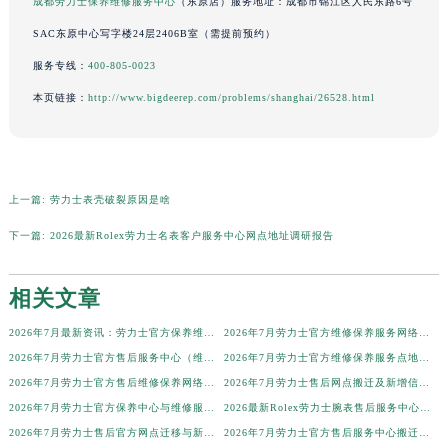
成都劳力士保养维修服务中心
（东原店）服务地址：成都市锦江区人民东路6号
辽宁省营口市站前区市府路与渤海大街交叉口劳力士售后服务中心（需提前预约）
SAC东原中心写字楼24层2406B室（需提前预约）
辽宁省沈阳市沈河区中街路137号亨得利名表维修授权店1楼劳力士售后服务中心（需提前预约）
服务专线：
400-805-0023
辽宁省沈阳市沈河区中街路83号亨得利名表维修授权店1楼劳力士售后服务中心（需提前预约）
本页链接：
http://www.bigdeerep.com/problems/shanghai/26528.html
北京市朝阳区建国门外大街甲6号华熙国际中心D座11层1102室劳力士售后服务中心（北京总部）（需提前预约）
北京市东城区东长安街1号王府井东方广场W3座6层602室劳力士售后服务中心（需提前预约）
河北省保定市竞秀区朝阳北大街北国先天下劳力士售后服务中心（需提前预约）
内蒙古自治区阿拉善盟市左旗土尔扈特大街劳力士售后服务中心（需提前预约）
上一篇:
劳力士表壳破裂原因是啥
内蒙古自治区巴彦淖尔市临河区新华街劳力士售后服务中心（需提前预约）
下一篇:
2026最新Rolex劳力士名表客户服务中心网点地址调研报告
内蒙古自治区包头市青山区幸福路甲3号王府井百货名表维修劳力士售后服务中心（需提前预约）
内蒙古自治区赤峰市红山区哈达街劳力士售后服务中心（需提前预约）
相关文章
内蒙古自治区鄂尔多斯市东胜区伊金霍洛街劳力士售后服务中心（需提前预约）
内蒙古自治区呼伦贝尔市海拉尔区中央街劳力士售后服务中心（需提前预约）
2026年7月最新资讯：劳力士官方保养维修服务中心网点调整
2026年7月劳力士官方维修保养服务网络更新通知（含搬迁新开）
2026年7月劳力士官方售后服务中心（维修保养）调整通知（迁址新增）
2026年7月劳力士官方维修保养服务点地址调整与新开补充速览文件原文最终
内蒙古自治区通辽市科尔沁区明仁大街劳力士售后服务中心（需提前预约）
2026年7月劳力士官方售后维修保养网络迁址及新设点即时快报最终发布收官
2026年7月劳力士售后网点搬迁及新增信息一册通
内蒙古自治区乌海市海勃湾区人民南路劳力士售后服务中心（需提前预约）
2026年7月劳力士官方保养中心与维修服务站信息更新完整清单公示文件
2026最新Rolex劳力士腕表售后服务中心网点地址调研报告
内蒙古自治区乌兰察布市集宁区恩和大街劳力士售后服务中心（需提前预约）
2026年7月劳力士售后官方网点迁移与新设信息最终速递
2026年7月劳力士官方售后服务中心搬迁与维修保养点新增事宜
内蒙古自治区锡林郭勒盟市锡林浩特市光明街与额尔敦路交叉口劳力士售后服务中心（需提前预约）