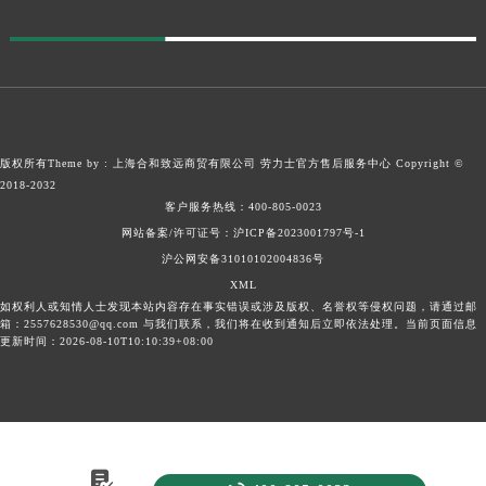
广东省清远市清城区湖西路劳力士售后服务中心（需提前预约）
广东省汕头市龙湖区长平路劳力士售后服务中心（需提前预约）
广东省汕尾市城区香洲街道园林社区翠园街劳力士售后服务中心（需提前预约）
广东省韶关市武江区芙蓉新区与老城中心交汇处劳力士售后服务中心（需提前预约）
广东省深圳市罗湖区深南东路5001号华润大厦17层1701室劳力士售后服务中心（需提前预约）
版权所有Theme by : 上海合和致远商贸有限公司
劳力士官方售后服务中心
Copyright ©
广东省阳江市江城区东风一路劳力士售后服务中心（需提前预约）
2018-2032
客户服务热线：
400-805-0023
广东省云浮市云城区金山路劳力士售后服务中心（需提前预约）
网站备案/许可证号：沪ICP备2023001797号-1
广东省湛江市赤坎区观海北路劳力士售后服务中心（需提前预约）
沪公网安备31010102004836号
广东省肇庆市端州区信安大道与砚都大道交汇处劳力士售后服务中心（需提前预约）
XML
广西壮族自治区百色市右江区中山二路劳力士售后服务中心（需提前预约）
如权利人或知情人士发现本站内容存在事实错误或涉及版权、名誉权等侵权问题，请通过邮
箱：2557628530@qq.com 与我们联系，我们将在收到通知后立即依法处理。当前页面信息
广西壮族自治区北海市海城区北京路劳力士售后服务中心（需提前预约）
更新时间：2026-08-10T10:10:39+08:00
广西壮族自治区崇左市江州区石景林街道友谊大道与丽川路交汇处劳力士售后服务中心（需提前预约）
广西壮族自治区防城港市港口区金花茶大道劳力士售后服务中心（需提前预约）
广西壮族自治区贵港市港北区港城街道布山大道与仙衣路交叉口劳力士售后服务中心（需提前预约）
广西壮族自治区桂林市秀峰区红岭路劳力士售后服务中心（需提前预约）

广西壮族自治区河池市金城江区金城江街道朝阳路劳力士售后服务中心（需提前预约）