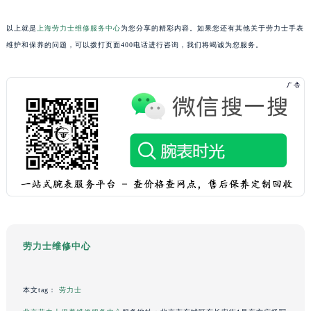
重庆市解放碑渝中区民权路28号英利国际金融中心写字楼20层01室（需提前预约）
以上就是
上海劳力士维修服务中心
为您分享的精彩内容。如果您还有其他关于劳力士手表
黑龙江省大庆市萨尔图区会战大街劳力士售后服务中心（需提前预约）
维护和保养的问题，可以拨打页面400电话进行咨询，我们将竭诚为您服务。
黑龙江省鹤岗市向阳区红军路劳力士售后服务中心（需提前预约）
黑龙江省黑河市爱辉区中央街劳力士售后服务中心（需提前预约）
黑龙江省鸡西市鸡冠区红军路劳力士售后服务中心（需提前预约）
黑龙江省佳木斯市向阳区长安路劳力士售后服务中心（需提前预约）
黑龙江省牡丹江市东安区太平路劳力士售后服务中心（需提前预约）
黑龙江省七台河市桃山区大同街劳力士售后服务中心（需提前预约）
黑龙江省齐齐哈尔市龙沙区龙华路劳力士售后服务中心（需提前预约）
黑龙江省双鸭山市尖山区新兴大街劳力士售后服务中心（需提前预约）
黑龙江省绥化市北林区新华街与康庄路交叉口劳力士售后服务中心（需提前预约）
黑龙江省伊春市伊美区通河路劳力士售后服务中心（需提前预约）
劳力士维修中心
吉林省白城市洮北区明仁南街劳力士售后服务中心（需提前预约）
吉林省白山市浑江区浑江大街劳力士售后服务中心（需提前预约）
吉林省吉林市船营区河南街劳力士售后服务中心（需提前预约）
本文tag：
劳力士
吉林省辽源市龙山区人民大街劳力士售后服务中心（需提前预约）