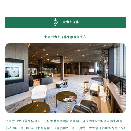
内蒙古自治区兴安盟市乌兰浩特市兴安大街劳力士售后服务中心（需提前预约）
山西省大同市平城区迎宾街劳力士售后服务中心（需提前预约）
劳力士保养
山西省晋城市城区黄华街劳力士售后服务中心（需提前预约）
山西省晋中市榆次区顺城街劳力士售后服务中心（需提前预约）
北京劳力士保养维修服务中心
山西省临汾市尧都区解放路劳力士售后服务中心（需提前预约）
山西省吕梁市离石区永宁中路与建设街交叉口劳力士售后服务中心（需提前预约）
山西省朔州市朔城区怡西路与鄯阳西街交汇处劳力士售后服务中心（需提前预约）
山西省忻州市忻府区和平东街与七一南路交叉口劳力士售后服务中心（需提前预约）
山西省阳泉市郊区平阳东街与新城大道交叉口劳力士售后服务中心（需提前预约）
山西省运城市盐湖区河东街劳力士售后服务中心（需提前预约）
山西省长治市潞州区英雄中路劳力士售后服务中心（需提前预约）
山西省太原市迎泽区迎泽街道解放路15号亨得利名表维修授权店3楼劳力士售后服务中心（需提前预约）
天津市和平区赤峰道136号天津国际金融中心26层2603室劳力士售后服务中心（需提前预约）
安徽省安庆市迎江区人民路劳力士售后服务中心（需提前预约）
北京劳力士保养维修服务中心位于北京市朝阳区建国门外大街甲6号华熙国际中心写
上
安徽省蚌埠市蚌山区淮河路劳力士售后服务中心（需提前预约）
字楼D座11层1102室（北京总部）（需提前预约），是劳力士维修保养服务网点,中心
层
安徽省亳州市谯城区魏武大道劳力士售后服务中心（需提前预约）