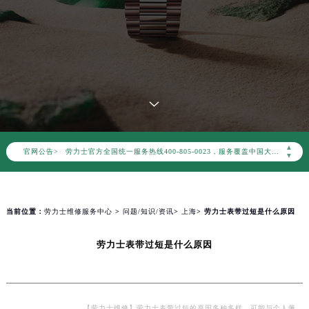
2026年8月劳力士中国区售后服务网络优化升级公告
2026年8月劳力士全国官方售后客户服务热线：400-805-0023
劳力士官方全国统一服务热线400-805-0023，服务覆盖中国大陆、香港、澳门、台湾全部区域（非大陆需加拨“+86”）
▲
官网公告>
2026年8月劳力士售后服务中心最新网点地址：
▼
北京市朝阳区建国门外大街甲6号华熙国际中心写字楼D座11层1102室（北京总部）（需提前预约）
北京市东城区东长安街1号东方广场写字楼W3座6层602室（需提前预约）
天津市和平区赤峰道136号天津国际金融中心写字楼26层2603室（需提前预约）
当前位置：
劳力士维修服务中心
>
问题/知识/资讯
>
上海
> 劳力士表带过短是什么原因
上海市徐汇区虹桥路3号港汇中心写字楼2座37层3705室（需提前预约）
劳力士表带过短是什么原因
上海市黄浦区南京东路299号宏伊国际广场写字楼8层806室（需提前预约）
南京市秦淮区中山南路1号（新街口）南京中心写字楼22层C1-1室（需提前预约）
常州市新北区龙锦路1590号现代传媒中心写字楼5号楼10层1008室（需提前预约）
徐州市鼓楼区淮海东路29号苏宁广场IFC国际金融中心写字楼35层3508室（需提前预约）
【劳力士维修】劳力士表带过短的原因多种多样，可能与个人佩