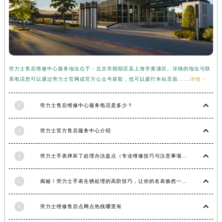
福建省三明市三元区东乾二路劳力士售后服务中心（需提前预约）
福建省漳州市龙文区步港路劳力士售后服务中心（需提前预约）
江苏省常州市新北区龙锦路1590号现代传媒中心5号楼10层1008室劳力士售后服务中心（需提前预约）
江苏省淮安市清江浦区淮海北路劳力士售后服务中心（需提前预约）
江苏省连云港市海州区通灌北路劳力士售后服务中心（需提前预约）
劳力士售后维修中心服务地址位于：北京市朝阳区及上海市黄浦区。详细的地址与联
系电话您可以通过劳力士官网或官方公众号获取，也可以拨打本站页面......
详情 >
江苏省南京市秦淮区中山南路1号南京中心22层22-C1-C3室劳力士售后服务中心（需提前预约）
江苏省宿迁市宿城区西湖路劳力士售后服务中心（需提前预约）
2
劳力士售后维修中心服务电话是多少？
江苏省泰州市海陵区永定东路399号置地商务中心东塔（华润万象城）17层1706室劳力士售后服务中心（需提前预约）
江苏省徐州市鼓楼区淮海东路29号苏宁广场IFC国际金融中心35层3508室劳力士售后服务中心（需提前预约）
3
劳力士官方售后服务中心介绍
江苏省盐城市盐都区世纪大道5号盐城金融城写字楼1号楼16层1604室劳力士售后服务中心（需提前预约）
江苏省扬州市邗江区国展路29号星耀天地写字楼1号楼18层1803室劳力士售后服务中心（需提前预约）
4
劳力士手表摔坏了处理办法盘点（专业维修技巧与注意事项）
江苏省镇江市京口区中山东路劳力士售后服务中心（需提前预约）
江西省抚州市临川区赣东大道劳力士售后服务中心（需提前预约）
5
揭秘！劳力士手表生锈处理的高阶技巧，让你的名表焕然一新！
江西省赣州市章贡区文清路劳力士售后服务中心（需提前预约）
6
劳力士维修售后点网点热线哪里有
江西省吉安市吉州区井冈山大道劳力士售后服务中心（需提前预约）
江西省景德镇市珠山区珠山中路劳力士售后服务中心（需提前预约）