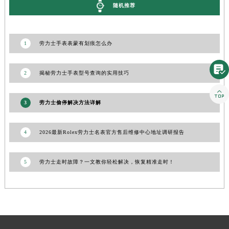
随机推荐
山东省潍坊市奎文区东风东街劳力士售后服务中心（需提前预约）
山东省枣庄市滕州市北辛路与善国路交叉口劳力士售后服务中心（需提前预约）
山东省淄博市张店区金晶大道劳力士售后服务中心（需提前预约）
1
劳力士手表表蒙有划痕怎么办
上海市黄浦区南京东路299号宏伊国际广场写字楼8层806室劳力士售后服务中心（需提前预约）

上海市徐汇区虹桥路3号港汇中心2座37层3705室劳力士售后服务中心（需提前预约）
2
揭秘劳力士手表型号查询的实用技巧
浙江省杭州市上城区钱江路1366号华润大厦A座5层503-5室劳力士售后服务中心（需提前预约）

浙江省湖州市吴兴区劳动路劳力士售后服务中心（需提前预约）
3
劳力士偷停解决方法详解
浙江省嘉兴市南湖区广益路705号嘉兴世界贸易中心A座13层1304室劳力士售后服务中心（需提前预约）
浙江省金华市金东区东市南街777号金华万达广场4号楼22楼2209室劳力士售后服务中心（需提前预约）
4
2026最新Rolex劳力士名表官方售后维修中心地址调研报告
浙江省丽水市莲都区解放街劳力士售后服务中心（需提前预约）
浙江省宁波市江北区大闸南路500号来福士广场办公楼20层2009室劳力士售后服务中心（需提前预约）
5
劳力士走时故障？一文教你轻松解决，恢复精准走时！
浙江省衢州市柯城区上街劳力士售后服务中心（需提前预约）
浙江省绍兴市越城区胜利东路379号世茂天际中心写字楼8层805室劳力士售后服务中心（需提前预约）
浙江省舟山市定海区解放东路劳力士售后服务中心（需提前预约）
澳门特别行政区大堂区议事亭前地（新马路）劳力士售后服务中心（需提前预约）
澳门特别行政区风顺堂区南湾大马路劳力士售后服务中心（需提前预约）