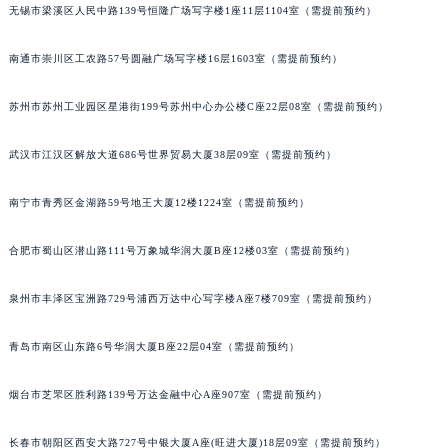
内蒙古自治区兴安盟市乌兰浩特市兴安大街劳力士售后服务中心（需提前预约）
无锡市梁溪区人民中路139号恒隆广场写字楼1座11层1104室（需提前预约）
山西省大同市平城区迎宾街劳力士售后服务中心（需提前预约）
山西省晋城市城区黄华街劳力士售后服务中心（需提前预约）
南通市崇川区工农路57号圆融广场写字楼16层1603室（需提前预约）
山西省晋中市榆次区顺城街劳力士售后服务中心（需提前预约）
苏州市苏州工业园区星港街199号苏州中心办公楼C座22层08室（需提前预约）
山西省临汾市尧都区解放路劳力士售后服务中心（需提前预约）
山西省吕梁市离石区永宁中路与建设街交叉口劳力士售后服务中心（需提前预约）
武汉市江汉区解放大道686号世界贸易大厦38层09室（需提前预约）
山西省朔州市朔城区怡西路与鄯阳西街交汇处劳力士售后服务中心（需提前预约）
山西省忻州市忻府区和平东街与七一南路交叉口劳力士售后服务中心（需提前预约）
南宁市青秀区金湖路59号地王大厦12楼1224室（需提前预约）
山西省阳泉市郊区平阳东街与新城大道交叉口劳力士售后服务中心（需提前预约）
合肥市蜀山区潜山路111号万象城华润大厦B座12楼03室（需提前预约）
山西省运城市盐湖区河东街劳力士售后服务中心（需提前预约）
山西省长治市潞州区英雄中路劳力士售后服务中心（需提前预约）
泉州市丰泽区宝洲路729号浦西万达中心写字楼A座7楼709室（需提前预约）
山西省太原市迎泽区迎泽街道解放路15号亨得利名表维修授权店3楼劳力士售后服务中心（需提前预约）
天津市和平区赤峰道136号天津国际金融中心26层2603室劳力士售后服务中心（需提前预约）
青岛市南区山东路6号华润大厦B座22层04室（需提前预约）
安徽省安庆市迎江区人民路劳力士售后服务中心（需提前预约）
安徽省蚌埠市蚌山区淮河路劳力士售后服务中心（需提前预约）
烟台市芝罘区胜利路139号万达金融中心A座907室（需提前预约）
安徽省亳州市谯城区魏武大道劳力士售后服务中心（需提前预约）
长春市朝阳区西安大路727号中银大厦A座(旺进大厦)18层09室（需提前预约）