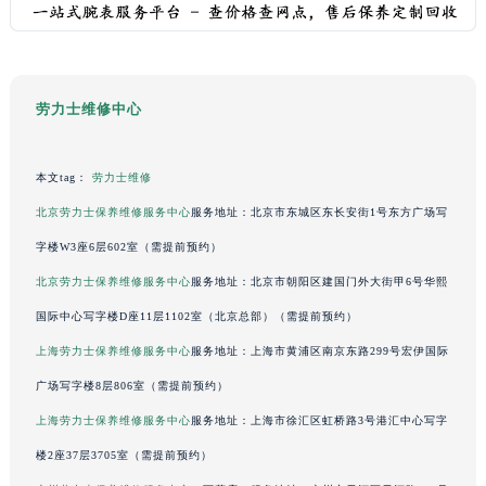
澳门特别行政区花地玛堂区关闸广场劳力士售后服务中心（需提前预约）
澳门特别行政区花王堂区大三巴商圈劳力士售后服务中心（需提前预约）
澳门特别行政区嘉模堂区官也街劳力士售后服务中心（需提前预约）
澳门省路氹城市金光大道劳力士售后服务中心（需提前预约）
劳力士维修中心
澳门特别行政区望德堂区塔石广场劳力士售后服务中心（需提前预约）
福建省福州市鼓楼区五四路128-1号恒力城写字楼15层03室劳力士售后服务中心（需提前预约）
本文tag：
劳力士维修
福建省厦门市思明区湖滨东路95号万象城华润大厦B座11层1104室劳力士售后服务中心（需提前预约）
北京劳力士保养维修服务中心
服务地址：北京市东城区东长安街1号东方广场写
广东省潮州市潮安区新风路与潮汕路交汇处劳力士售后服务中心（需提前预约）
广东省广州市天河区天河路230号万菱汇国际中心A塔7层704室劳力士售后服务中心（需提前预约）
字楼W3座6层602室（需提前预约）
广东省广州市越秀区环市东路371-375号世界贸易中心大厦南塔15层1507室劳力士售后服务中心（需提前预约）
北京劳力士保养维修服务中心
服务地址：北京市朝阳区建国门外大街甲6号华熙
广东省河源市源城区越王大道劳力士售后服务中心（需提前预约）
国际中心写字楼D座11层1102室（北京总部）（需提前预约）
广东省惠州市惠城区江北文昌一路7号华贸大厦1座30层3005室劳力士售后服务中心（需提前预约）
上海劳力士保养维修服务中心
服务地址：上海市黄浦区南京东路299号宏伊国际
广东省江门市蓬江区广场西路劳力士售后服务中心（需提前预约）
广场写字楼8层806室（需提前预约）
广东省揭阳市榕城进贤门步行街劳力士售后服务中心（需提前预约）
上海劳力士保养维修服务中心
服务地址：上海市徐汇区虹桥路3号港汇中心写字
广东省茂名市电白区水东街道迎宾大道劳力士售后服务中心（需提前预约）
楼2座37层3705室（需提前预约）
广东省梅州市梅江区金燕大道劳力士售后服务中心（需提前预约）