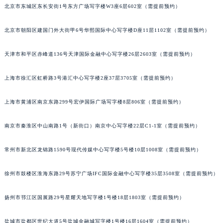
成都市锦江区人民东路6号SAC东原中心写字楼24层2406B室（需提前预约）
北京市东城区东长安街1号东方广场写字楼W3座6层602室（需提前预约）
重庆市江北区观音桥步行街2号融恒时代广场写字楼9层902室（需提前预约）
长沙市芙蓉区定王台街道建湘路393号世茂环球金融中心写字楼（芙蓉广场）10层13室（需提前预约）
北京市朝阳区建国门外大街甲6号华熙国际中心写字楼D座11层1102室（需提前预约）
郑州市二七区铭功路10号华润大厦写字楼29层2905室（需提前预约）
天津市和平区赤峰道136号天津国际金融中心写字楼26层2603室（需提前预约）
太原市迎泽区解放路15号亨得利名表服务中心（品牌授权店）3层整层（需提前预约）
沈阳市沈河区中街路137号亨得利名表服务中心（品牌授权店）1层整层（需提前预约）
上海市徐汇区虹桥路3号港汇中心写字楼2座37层3705室（需提前预约）
沈阳市沈河区中街路83号亨得利名表服务中心（品牌授权店）1层整层（需提前预约）
乌鲁木齐市天山区红山路26号时代广场（CCMALL）C座17层17-B（需提前预约）
上海市黄浦区南京东路299号宏伊国际广场写字楼8层806室（需提前预约）
温州市鹿城区锦绣路1067号置信广场10层1015室（需提前预约）
南京市秦淮区中山南路1号（新街口）南京中心写字楼22层C1-1室（需提前预约）
哈尔滨市道里区友谊西路600号富力中心T2座写字楼29层03室（需提前预约）
大连市中山区人民路15号国际金融大厦7层G室（需提前预约）
常州市新北区龙锦路1590号现代传媒中心写字楼5号楼10层1008室（需提前预约）
佛山市禅城区季华五路57号万科金融中心C座12层1205室（需提前预约）
东莞市东城街道鸿福东路1号民盈国贸中心T1写字楼9层907室（需提前预约）
徐州市鼓楼区淮海东路29号苏宁广场IFC国际金融中心写字楼35层3508室（需提前预约）
无锡市梁溪区人民中路139号恒隆广场写字楼1座11层1104室（需提前预约）
南通市崇川区工农路57号圆融广场写字楼16层1603室（需提前预约）
扬州市邗江区国展路29号星耀天地写字楼1号楼18层1803室（需提前预约）
苏州市苏州工业园区星港街199号苏州中心办公楼C座22层08室（需提前预约）
盐城市盐都区世纪大道5号盐城金融城写字楼1号楼16层1604室（需提前预约）