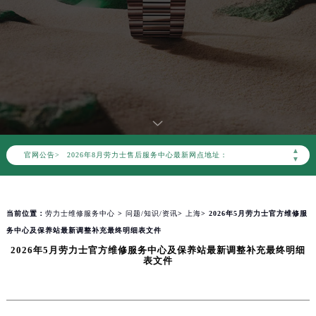
2026年8月劳力士中国区售后服务网络优化升级公告
2026年8月劳力士全国官方售后客户服务热线：400-805-0023
劳力士官方全国统一服务热线400-805-0023，服务覆盖中国大陆、香港、澳门、台湾全部区域（非大陆需加拨“+86”）
2026年8月劳力士售后服务中心最新网点地址：
▲
官网公告>
北京市朝阳区建国门外大街甲6号华熙国际中心写字楼D座11层1102室（北京总部）（需提前预约）
▼
北京市东城区东长安街1号东方广场写字楼W3座6层602室（需提前预约）
天津市和平区赤峰道136号天津国际金融中心写字楼26层2603室（需提前预约）
当前位置：
劳力士维修服务中心
>
问题/知识/资讯
>
上海
> 2026年5月劳力士官方维修服
上海市徐汇区虹桥路3号港汇中心写字楼2座37层3705室（需提前预约）
务中心及保养站最新调整补充最终明细表文件
上海市黄浦区南京东路299号宏伊国际广场写字楼8层806室（需提前预约）
2026年5月劳力士官方维修服务中心及保养站最新调整补充最终明细
南京市秦淮区中山南路1号（新街口）南京中心写字楼22层C1-1室（需提前预约）
表文件
常州市新北区龙锦路1590号现代传媒中心写字楼5号楼10层1008室（需提前预约）
徐州市鼓楼区淮海东路29号苏宁广场IFC国际金融中心写字楼35层3508室（需提前预约）