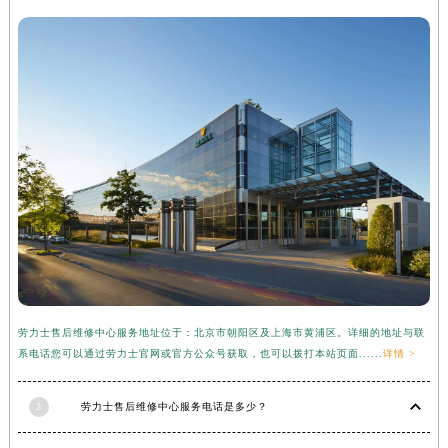
河南省许昌市魏都区建安大道与八龙路交叉口劳力士售后服务中心（需提前预约）
河南省郑州市二七区民主路10号华润大厦29层2905室劳力士售后服务中心（需提前预约）
河南省周口市川汇区七一路劳力士售后服务中心（需提前预约）
河南省驻马店市驿城区乐山大道与置地大道交叉口劳力士售后服务中心（需提前预约）
湖北省鄂州市鄂城区文星大道劳力士售后服务中心（需提前预约）
湖北省黄冈市黄州区赤壁大道劳力士售后服务中心（需提前预约）
湖北省黄石市黄石港区武汉路劳力士售后服务中心（需提前预约）
湖北省荆门市东宝中天街步行街劳力士售后服务中心（需提前预约）
湖北省荆州市荆州区荆中路劳力士售后服务中心（需提前预约）
湖北省十堰市茅箭区人民北路劳力士售后服务中心（需提前预约）
湖北省随州市曾都区青年路劳力士售后服务中心（需提前预约）
湖北省咸宁市咸安区长安大道劳力士售后服务中心（需提前预约）
劳力士售后维修中心服务地址位于：北京市朝阳区及上海市黄浦区。详细的地址与联
湖北省襄阳市樊城区长虹路与人民路交叉口劳力士售后服务中心（需提前预约）
系电话您可以通过劳力士官网或官方公众号获取，也可以拨打本站页面......
详情 >
湖北省孝感市孝南区复兴大道劳力士售后服务中心（需提前预约）
湖北省宜昌市西陵区夷陵大道与港窑路劳力士售后服务中心（需提前预约）
2
劳力士售后维修中心服务电话是多少？
湖南省常德市武陵区人民路劳力士售后服务中心（需提前预约）