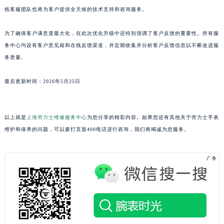
山东省潍坊市奎文区东风东街劳力士售后服务中心（需提前预约）
线客服团队也将为客户提供全天候的技术支持和咨询服务。
山东省枣庄市滕州市北辛路与善国路交叉口劳力士售后服务中心（需提前预约）
山东省淄博市张店区金晶大道劳力士售后服务中心（需提前预约）
为了确保客户满意度最大化，在此次优化升级中还特别强调了客户反馈的重要性。所有服
上海市黄浦区南京东路299号宏伊国际广场写字楼8层806室劳力士售后服务中心（需提前预约）
务中心均设有客户意见箱和在线反馈渠道，并定期收集并分析客户反馈信息以不断改进服
上海市徐汇区虹桥路3号港汇中心2座37层3705室劳力士售后服务中心（需提前预约）
务质量。
浙江省杭州市上城区钱江路1366号华润大厦A座5层503-5室劳力士售后服务中心（需提前预约）
最后更新时间：2026年5月25日
浙江省湖州市吴兴区劳动路劳力士售后服务中心（需提前预约）
浙江省嘉兴市南湖区广益路705号嘉兴世界贸易中心A座13层1304室劳力士售后服务中心（需提前预约）
浙江省金华市金东区东市南街777号金华万达广场4号楼22楼2209室劳力士售后服务中心（需提前预约）
以上就是
上海劳力士维修服务中心
为您分享的精彩内容。如果您还有其他关于劳力士手表
浙江省丽水市莲都区解放街劳力士售后服务中心（需提前预约）
维护和保养的问题，可以拨打页面400电话进行咨询，我们将竭诚为您服务。
浙江省宁波市江北区大闸南路500号来福士广场办公楼20层2009室劳力士售后服务中心（需提前预约）
浙江省衢州市柯城区上街劳力士售后服务中心（需提前预约）
浙江省绍兴市越城区胜利东路379号世茂天际中心写字楼8层805室劳力士售后服务中心（需提前预约）
浙江省舟山市定海区解放东路劳力士售后服务中心（需提前预约）
澳门特别行政区大堂区议事亭前地（新马路）劳力士售后服务中心（需提前预约）
澳门特别行政区风顺堂区南湾大马路劳力士售后服务中心（需提前预约）