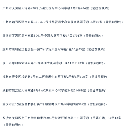
重庆市解放碑渝中区民权路28号英利国际金融中心写字楼20层01室（需提前预约）
广州市天河区天河路230号万菱汇国际中心写字楼A塔7层704室（需提前预约）
黑龙江省大庆市萨尔图区会战大街劳力士售后服务中心（需提前预约）
黑龙江省鹤岗市向阳区红军路劳力士售后服务中心（需提前预约）
广州市越秀区环市东路371-375号世界贸易中心大厦南塔写字楼15层07室（需提前预约）
黑龙江省黑河市爱辉区中央街劳力士售后服务中心（需提前预约）
黑龙江省鸡西市鸡冠区红军路劳力士售后服务中心（需提前预约）
深圳市罗湖区深南东路5001号华润大厦写字楼17层1701室（需提前预约）
黑龙江省佳木斯市向阳区长安路劳力士售后服务中心（需提前预约）
黑龙江省牡丹江市东安区太平路劳力士售后服务中心（需提前预约）
惠州市惠城区江北文昌一路7号华贸大厦写字楼1座30层05室（需提前预约）
黑龙江省七台河市桃山区大同街劳力士售后服务中心（需提前预约）
厦门市思明区湖滨东路95号华润大厦写字楼B座11层1104室（需提前预约）
黑龙江省齐齐哈尔市龙沙区龙华路劳力士售后服务中心（需提前预约）
黑龙江省双鸭山市尖山区新兴大街劳力士售后服务中心（需提前预约）
福州市晋安区横屿路9号东二环泰禾中心写字楼2号楼5层509室（需提前预约）
黑龙江省绥化市北林区新华街与康庄路交叉口劳力士售后服务中心（需提前预约）
黑龙江省伊春市伊美区通河路劳力士售后服务中心（需提前预约）
成都市锦江区人民东路6号SAC东原中心写字楼24层2406B室（需提前预约）
吉林省白城市洮北区明仁南街劳力士售后服务中心（需提前预约）
重庆市江北区观音桥步行街2号融恒时代广场写字楼9层902室（需提前预约）
吉林省白山市浑江区浑江大街劳力士售后服务中心（需提前预约）
吉林省吉林市船营区河南街劳力士售后服务中心（需提前预约）
长沙市芙蓉区定王台街道建湘路393号世茂环球金融中心写字楼（芙蓉广场）10层13室
吉林省辽源市龙山区人民大街劳力士售后服务中心（需提前预约）
（需提前预约）