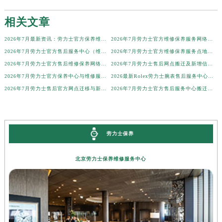
广西壮族自治区贺州市八步区城东街道灵峰南路劳力士售后服务中心（需提前预约）
广西壮族自治区来宾市兴宾区桂中大道劳力士售后服务中心（需提前预约）
相关文章
广西壮族自治区柳州市城中区中山中路劳力士售后服务中心（需提前预约）
2026年7月最新资讯：劳力士官方保养维修服务中心网点调整
2026年7月劳力士官方维修保养服务网络更新通知（含搬迁新开）
广西壮族自治区钦州市钦南区金海湾东大街劳力士售后服务中心（需提前预约）
2026年7月劳力士官方售后服务中心（维修保养）调整通知（迁址新增）
2026年7月劳力士官方维修保养服务点地址调整与新开补充速览文件原文最终
广西壮族自治区梧州市万秀区龙湖镇高旺路劳力士售后服务中心（需提前预约）
2026年7月劳力士官方售后维修保养网络迁址及新设点即时快报最终发布收官
2026年7月劳力士售后网点搬迁及新增信息一册通
广西壮族自治区玉林市玉州区金玉路劳力士售后服务中心（需提前预约）
2026年7月劳力士官方保养中心与维修服务站信息更新完整清单公示文件
2026最新Rolex劳力士腕表售后服务中心网点地址调研报告
海南省儋州市儋州市那大镇兰洋北路劳力士售后服务中心（需提前预约）
2026年7月劳力士售后官方网点迁移与新设信息最终速递
2026年7月劳力士官方售后服务中心搬迁与维修保养点新增事宜
海南省东方市八所镇解放西路劳力士售后服务中心（需提前预约）
海南省琼海市嘉积镇东风路劳力士售后服务中心（需提前预约）
海南省三沙市西沙区西沙群岛永兴岛北京路劳力士售后服务中心（需提前预约）
劳力士保养
海南省三亚市吉阳区迎宾路劳力士售后服务中心（需提前预约）
海南省万宁市万城镇解放路劳力士售后服务中心（需提前预约）
北京劳力士保养维修服务中心
海南省文昌市文城镇教育东路劳力士售后服务中心（需提前预约）
海南省五指山市通什镇三月三大道劳力士售后服务中心（需提前预约）
香港特别行政区尖沙咀区油尖旺区广东道劳力士售后服务中心（需提前预约）
香港特别行政区金钟区中西区金钟道劳力士售后服务中心（需提前预约）