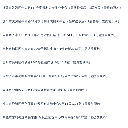
辽宁省营口市站前区市府路与渤海大街交叉口劳力士售后服务中心（需提前预约）
沈阳市沈河区中街路137号亨得利名表服务中心（品牌授权店）1层整层（需提前预约）
辽宁省沈阳市沈河区中街路137号亨得利名表维修授权店1楼劳力士售后服务中心（需提前预约）
辽宁省沈阳市沈河区中街路83号亨得利名表维修授权店1楼劳力士售后服务中心（需提前预约）
沈阳市沈河区中街路83号亨得利名表服务中心（品牌授权店）1层整层（需提前预约）
北京市朝阳区建国门外大街甲6号华熙国际中心D座11层1102室劳力士售后服务中心（北京总部）（需提前预约）
北京市东城区东长安街1号王府井东方广场W3座6层602室劳力士售后服务中心（需提前预约）
乌鲁木齐市天山区红山路26号时代广场（CCMALL）C座17层17-B（需提前预约）
河北省保定市竞秀区朝阳北大街北国先天下劳力士售后服务中心（需提前预约）
内蒙古自治区阿拉善盟市左旗土尔扈特大街劳力士售后服务中心（需提前预约）
台州市椒江区东海大道1800号腾达中心东1幢20楼2002室（需提前预约）
内蒙古自治区巴彦淖尔市临河区新华街劳力士售后服务中心（需提前预约）
温州市鹿城区锦绣路1067号置信广场10层1015室（需提前预约）
内蒙古自治区包头市青山区幸福路甲3号王府井百货名表维修劳力士售后服务中心（需提前预约）
内蒙古自治区赤峰市红山区哈达街劳力士售后服务中心（需提前预约）
哈尔滨市南岗区东大直街146号上和置地广场金座12层1214室（需提前预约）
内蒙古自治区鄂尔多斯市东胜区伊金霍洛街劳力士售后服务中心（需提前预约）
内蒙古自治区呼伦贝尔市海拉尔区中央街劳力士售后服务中心（需提前预约）
大连市中山区人民路15号国际金融大厦7层G室（需提前预约）
内蒙古自治区通辽市科尔沁区明仁大街劳力士售后服务中心（需提前预约）
佛山市禅城区季华五路57号万科金融中心C座12层1205室（需提前预约）
内蒙古自治区乌海市海勃湾区人民南路劳力士售后服务中心（需提前预约）
内蒙古自治区乌兰察布市集宁区恩和大街劳力士售后服务中心（需提前预约）
东莞市东城街道鸿福东路1号民盈国贸中心T1写字楼9层907室（需提前预约）
内蒙古自治区锡林郭勒盟市锡林浩特市光明街与额尔敦路交叉口劳力士售后服务中心（需提前预约）