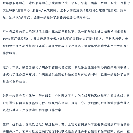
江西省九江市浔阳区浔阳路劳力士售后服务中心（需提前预约）
后维修服务中心。这些服务中心形成覆盖华北、华东、华南、西南、华中、东北、西北七
江西省南昌市红谷滩新区红谷中大道998号绿地双子塔（中央广场）A1座办公楼14层1407室劳力士售后服务中心（需提前预约）
大区域的“直营中心+服务点”双轨网络。这不仅彻底解决了以往部分地区“售后难、距离
预约入口
关闭
江西省萍乡市安源区萍安北大道与康庄路交叉口劳力士售后服务中心（需提前预约）
远、预约久”的痛点，还进一步提升了服务的便捷性和高效性。
江西省上饶市信州区滨江西路劳力士售后服务中心（需提前预约）
所有升级后的网点均通过瑞士日内瓦总部严格认证。统一配备瑞士进口精密检测仪器和
江西省新余市渝水区北湖西路劳力士售后服务中心（需提前预约）
立即预约
100%原厂供应配件，并由经品牌专项培训认证的资深制表师提供服务。严格执行劳力士
江西省宜春市袁州区中山中路劳力士售后服务中心（需提前预约）
全球统一服务标准与质保体系，确保无论表主身处何地，都能享受与瑞士本土一致的专业
提前预约免排队，到店即享服务
江西省鹰潭市月湖区胜利东路劳力士售后服务中心（需提前预约）
养护服务。
预约时间有变无需取消，可随时重新预约
山东省德州市德城区东风中路劳力士售后服务中心（需提前预约）
山东省东营市东营区济南路劳力士售后服务中心（需提前预约）
此外，本次升级全面强化了网点私密性与舒适度。新址多选址城市核心商圈高端写字楼，
并优化了服务空间布局。为表主提供更安心舒适的售后体验的同时，也进一步提升了品牌
山东省济南市历下区经十路11111号华润中心写字楼（万象城）15层1508室劳力士售后服务中心（需提前预约）
形象和服务品质。
山东省济宁市任城区太白楼路劳力士售后服务中心（需提前预约）
山东省莱芜市文化南路8号银座商城名表维修一楼名表维修劳力士售后服务中心（需提前预约）
为进一步提升客户体验，所有服务中心均配备了先进的在线预约系统和客户服务热线。客
山东省临沂市兰山区解放路劳力士售后服务中心（需提前预约）
户可通过官网或客服热线进行在线预约和咨询。服务中心在接到预约后将迅速安排专业人
山东省日照市东港区烟台路劳力士售后服务中心（需提前预约）
员进行处理，并提供详细的维修保养方案。
山东省泰安市泰山区财源街道泰山大街劳力士售后服务中心（需提前预约）
值得一提的是，在此次优化升级过程中，劳力士官方官网成为了主要的信息发布平台和客
山东省威海市环翠区新威海路89号振华商厦一楼名表维修劳力士售后服务中心（需提前预约）
户服务入口。客户可以通过访问官方网站获取最新的服务中心信息和保养指南。此外，在