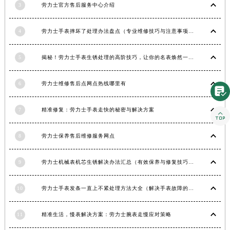
湖南省郴州市北湖区国庆北路劳力士售后服务中心（需提前预约）
3
劳力士官方售后服务中心介绍
湖南省衡阳市雁峰区解放路劳力士售后服务中心（需提前预约）
湖南省怀化市鹤城区迎丰中路劳力士售后服务中心（需提前预约）
4
劳力士手表摔坏了处理办法盘点（专业维修技巧与注意事项）
湖南省娄底市娄星区长青街劳力士售后服务中心（需提前预约）
5
揭秘！劳力士手表生锈处理的高阶技巧，让你的名表焕然一新！
湖南省邵阳市双清区东风路劳力士售后服务中心（需提前预约）
湖南省湘潭市雨湖区莲城大道劳力士售后服务中心（需提前预约）
6
劳力士维修售后点网点热线哪里有
湖南省益阳市赫山区桃花仑路劳力士售后服务中心（需提前预约）

湖南省永州市冷水滩区永州大道与中兴路交叉口劳力士售后服务中心（需提前预约）
7
精准修复：劳力士手表走快的秘密与解决方案

湖南省岳阳市岳阳楼区东茅岭路劳力士售后服务中心（需提前预约）
湖南省张家界市永定区解放路劳力士售后服务中心（需提前预约）
8
劳力士保养售后维修服务网点
湖南省长沙市芙蓉区建湘路393号世茂环球金融中心写字楼10层1013室劳力士售后服务中心（需提前预约）
湖南省株洲市芦淞区建设南路劳力士售后服务中心（需提前预约）
9
劳力士机械表机芯生锈解决办法汇总（有效保养与修复技巧）
甘肃省白银市白银区北京路劳力士售后服务中心（需提前预约）
甘肃省定西市安定区解放路劳力士售后服务中心（需提前预约）
10
劳力士手表发条一直上不紧处理方法大全（解决手表故障的实用技巧）
甘肃省敦煌市沙州镇阳关中路劳力士售后服务中心（需提前预约）
11
精准生活，慢表解决方案：劳力士腕表走慢应对策略
甘肃省合作市人民街劳力士售后服务中心（需提前预约）