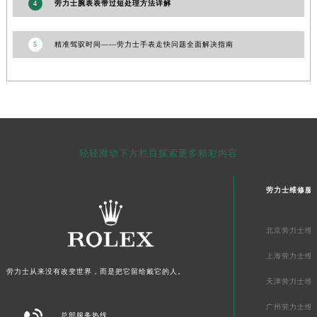
青海省海北藏族自治州海晏县将军路劳力士售后服务中心（需提前预约）
4
劳力士腕表表带过短处理方法详解
青海省海东市乐都区滨河路劳力士售后服务中心（需提前预约）
青海省海南藏族自治州共和县青海湖大街劳力士售后服务中心（需提前预约）
5
精准驾驭时间——劳力士手表走快问题全面解决指南
青海省海西蒙古族藏族自治州德令哈市柴达木路劳力士售后服务中心（需提前预约）
青海省黄南藏族自治州同仁市德合隆路劳力士售后服务中心（需提前预约）
青海省西宁市城西区海湖新区西关大道劳力士售后服务中心（需提前预约）
青海省玉树藏族自治州结古镇胜利路劳力士售后服务中心（需提前预约）
陕西省安康市汉滨区金州路劳力士售后服务中心（需提前预约）
轻轻滑动下方栏目探索更多精彩内容
陕西省宝鸡市渭滨区经二路劳力士售后服务中心（需提前预约）
陕西省汉中市汉台区北大街劳力士售后服务中心（需提前预约）
劳力士维修服
陕西省商洛市商州区州城街劳力士售后服务中心（需提前预约）
陕西省铜川市王益区红旗街劳力士售后服务中心（需提前预约）
北京劳力士维
陕西省渭南市临渭区东风大街劳力士售后服务中心（需提前预约）
上海劳力士维
陕西省咸阳市秦都区沣西新城统一西路与白马河路交汇处劳力士售后服务中心（需提前预约）
劳力士从来没有改变世界，而是把它留给戴它的人。
陕西省延安市宝塔区中心街劳力士售后服务中心（需提前预约）
天津劳力士维
陕西省榆林市榆阳区长兴路劳力士售后服务中心（需提前预约）
广州劳力士维
总部服务热线