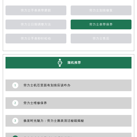
甘肃省嘉峪关市雄关区新华中路劳力士售后服务中心（需提前预约）
甘肃省金昌市金川区北京路劳力士售后服务中心（需提前预约）
劳力士手表表带磨损
劳力士划痕修复
甘肃省酒泉市肃州区西大街劳力士售后服务中心（需提前预约）
劳力士日期调整方法
劳力士表带保养
甘肃省临夏市城南街道团结路劳力士售后服务中心（需提前预约）
甘肃省陇南市武都区人民路劳力士售后服务中心（需提前预约）
劳力士手表秒针松动
劳力士售后
甘肃省平凉市崆峒区西大街劳力士售后服务中心（需提前预约）
甘肃省庆阳市西峰区南大街劳力士售后服务中心（需提前预约）
甘肃省天水市秦州区民主路劳力士售后服务中心（需提前预约）
随机推荐
甘肃省武威市凉州区迎宾路劳力士售后服务中心（需提前预约）
甘肃省张掖市甘州区民乐北路劳力士售后服务中心（需提前预约）
1
劳力士机芯里面有划痕应该咋办
宁夏回族自治区固原市原州区文化街劳力士售后服务中心（需提前预约）
宁夏回族自治区石嘴山市大武口区贺兰山路劳力士售后服务中心（需提前预约）
2
劳力士维修保养
宁夏回族自治区吴忠市利通区开元大道劳力士售后服务中心（需提前预约）
宁夏回族自治区银川市兴庆区新华东路97号新百中心C馆一层C1-18号商铺劳力士售后服务中心（需提前预约）
宁夏回族自治区中卫市沙坡头区鼓楼东街劳力士售后服务中心（需提前预约）
3
焕发时光魅力：劳力士腕表清洁秘籍揭秘
青海省果洛藏族自治州玛沁县团结路劳力士售后服务中心（需提前预约）