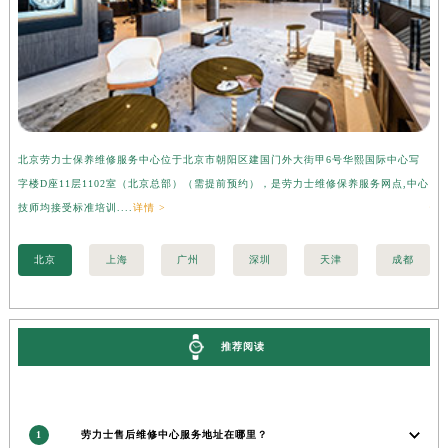
香港特别行政区九龙区油尖旺区弥敦道劳力士售后服务中心（需提前预约）
香港特别行政区铜锣湾区湾仔区轩尼诗道劳力士售后服务中心（需提前预约）
河南省安阳市文峰区解放大道劳力士售后服务中心（需提前预约）
河南省鹤壁市淇滨区九州路劳力士售后服务中心（需提前预约）
河南省济源市沁园街道济水大道劳力士售后服务中心（需提前预约）
河南省焦作市解放区解放路劳力士售后服务中心（需提前预约）
北京劳力士保养维修服务中心位于北京市朝阳区建国门外大街甲6号华熙国际中心写
上
河南省开封市鼓楼区中山路劳力士售后服务中心（需提前预约）
字楼D座11层1102室（北京总部）（需提前预约），是劳力士维修保养服务网点,中心
层
河南省洛阳市西工区中州中路与解放路交叉口劳力士售后服务中心（需提前预约）
技师均接受标准培训....
详情 >
情 
河南省漯河市源汇区交通路劳力士售后服务中心（需提前预约）
河南省南阳市宛城区范蠡东路与南都路交叉口劳力士售后服务中心（需提前预约）
北京
上海
广州
深圳
天津
成都
河南省平顶山市卫东区建设路劳力士售后服务中心（需提前预约）
河南省濮阳市大华龙区开州路绿城路交叉口劳力士售后服务中心（需提前预约）
河南省三门峡市湖滨区和平路劳力士售后服务中心（需提前预约）
推荐阅读
河南省商丘市梁园区神火大道劳力士售后服务中心（需提前预约）
河南省新乡市红旗区人民路劳力士售后服务中心（需提前预约）
河南省信阳市浉河区东方红大道劳力士售后服务中心（需提前预约）
1
劳力士售后维修中心服务地址在哪里？