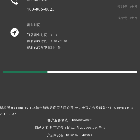

新疆维吾尔自治区阿克苏市东大街劳力士售后服务中心（需提前预约）
深圳劳力士维
400-805-0023
新疆维吾尔自治区阿拉尔市胜利大道劳力士售后服务中心（需提前预约）
新疆维吾尔自治区阿拉山口市友好路劳力士售后服务中心（需提前预约）
成都劳力士维
营业时间：
新疆维吾尔自治区阿勒泰市解放路劳力士售后服务中心（需提前预约）

门店营业时间：09:00-19:30
新疆维吾尔自治区阿图什市光明路劳力士售后服务中心（需提前预约）
客服在线时间：8:00-22:00
新疆维吾尔自治区白杨市军垦路劳力士售后服务中心（需提前预约）
客服及门店节假日不休
新疆维吾尔自治区北屯市团结路劳力士售后服务中心（需提前预约）
新疆维吾尔自治区博乐市博乐市北京路劳力士售后服务中心（需提前预约）
新疆维吾尔自治区昌吉市延安北路劳力士售后服务中心（需提前预约）
新疆维吾尔自治区阜康市博峰路劳力士售后服务中心（需提前预约）
新疆维吾尔自治区哈密市伊州区建国北路劳力士售后服务中心（需提前预约）
新疆维吾尔自治区和田市和田市北京西路劳力士售后服务中心（需提前预约）
新疆维吾尔自治区胡杨河市胡杨河市胡杨路劳力士售后服务中心（需提前预约）
版权所有Theme by : 上海合和致远商贸有限公司
劳力士官方售后服务中心
Copyright ©
2018-2032
新疆维吾尔自治区霍尔果斯市亚欧北路劳力士售后服务中心（需提前预约）
客户服务热线：
400-805-0023
新疆维吾尔自治区喀什市解放北路劳力士售后服务中心（需提前预约）
网站备案/许可证号：沪ICP备2023001797号-1
新疆维吾尔自治区可克达拉市幸福路劳力士售后服务中心（需提前预约）
沪公网安备31010102004836号