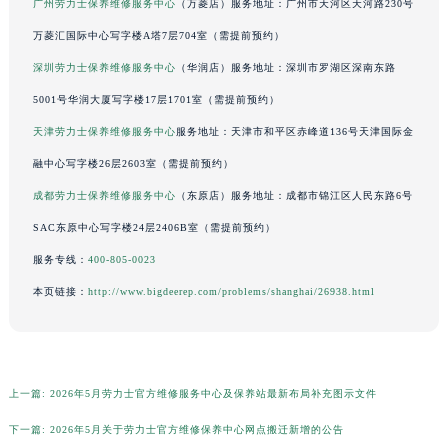
广东省清远市清城区湖西路劳力士售后服务中心（需提前预约）
广州劳力士保养维修服务中心
（万菱店）服务地址：广州市天河区天河路230号
广东省汕头市龙湖区长平路劳力士售后服务中心（需提前预约）
万菱汇国际中心写字楼A塔7层704室（需提前预约）
广东省汕尾市城区香洲街道园林社区翠园街劳力士售后服务中心（需提前预约）
深圳劳力士保养维修服务中心
（华润店）服务地址：深圳市罗湖区深南东路
广东省韶关市武江区芙蓉新区与老城中心交汇处劳力士售后服务中心（需提前预约）
5001号华润大厦写字楼17层1701室（需提前预约）
广东省深圳市罗湖区深南东路5001号华润大厦17层1701室劳力士售后服务中心（需提前预约）
天津劳力士保养维修服务中心
服务地址：天津市和平区赤峰道136号天津国际金
广东省阳江市江城区东风一路劳力士售后服务中心（需提前预约）
融中心写字楼26层2603室（需提前预约）
广东省云浮市云城区金山路劳力士售后服务中心（需提前预约）
成都劳力士保养维修服务中心
（东原店）服务地址：成都市锦江区人民东路6号
广东省湛江市赤坎区观海北路劳力士售后服务中心（需提前预约）
广东省肇庆市端州区信安大道与砚都大道交汇处劳力士售后服务中心（需提前预约）
SAC东原中心写字楼24层2406B室（需提前预约）
广西壮族自治区百色市右江区中山二路劳力士售后服务中心（需提前预约）
服务专线：
400-805-0023
广西壮族自治区北海市海城区北京路劳力士售后服务中心（需提前预约）
本页链接：
http://www.bigdeerep.com/problems/shanghai/26938.html
广西壮族自治区崇左市江州区石景林街道友谊大道与丽川路交汇处劳力士售后服务中心（需提前预约）
广西壮族自治区防城港市港口区金花茶大道劳力士售后服务中心（需提前预约）
广西壮族自治区贵港市港北区港城街道布山大道与仙衣路交叉口劳力士售后服务中心（需提前预约）
广西壮族自治区桂林市秀峰区红岭路劳力士售后服务中心（需提前预约）
上一篇:
2026年5月劳力士官方维修服务中心及保养站最新布局补充图示文件
广西壮族自治区河池市金城江区金城江街道朝阳路劳力士售后服务中心（需提前预约）
下一篇:
2026年5月关于劳力士官方维修保养中心网点搬迁新增的公告