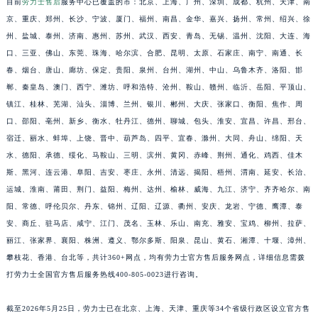
福建省三明市三元区东乾二路劳力士售后服务中心（需提前预约）
目前
劳力士售后
服务中心已覆盖的市：北京、上海、广州、深圳、成都、杭州、天津、南
京、重庆、郑州、长沙、宁波、厦门、福州、南昌、金华、嘉兴、扬州、常州、绍兴、徐
福建省漳州市龙文区步港路劳力士售后服务中心（需提前预约）
州、盐城、泰州、济南、惠州、苏州、武汉、西安、青岛、无锡、温州、沈阳、大连、海
江苏省常州市新北区龙锦路1590号现代传媒中心5号楼10层1008室劳力士售后服务中心（需提前预约）
口、三亚、佛山、东莞、珠海、哈尔滨、合肥、昆明、太原、石家庄、南宁、南通、长
江苏省淮安市清江浦区淮海北路劳力士售后服务中心（需提前预约）
春、烟台、唐山、廊坊、保定、贵阳、泉州、台州、湖州、中山、乌鲁木齐、洛阳、邯
江苏省连云港市海州区通灌北路劳力士售后服务中心（需提前预约）
郸、秦皇岛、澳门、西宁、潍坊、呼和浩特、沧州、鞍山、赣州、临沂、岳阳、平顶山、
江苏省南京市秦淮区中山南路1号南京中心22层22-C1-C3室劳力士售后服务中心（需提前预约）
镇江、桂林、芜湖、汕头、淄博、兰州、银川、郴州、大庆、张家口、衡阳、焦作、周
江苏省宿迁市宿城区西湖路劳力士售后服务中心（需提前预约）
口、邵阳、亳州、新乡、衡水、牡丹江、德州、聊城、包头、淮安、宜昌、许昌、邢台、
宿迁、丽水、蚌埠、上饶、晋中、葫芦岛、四平、宜春、滁州、大同、舟山、绵阳、天
江苏省泰州市海陵区永定东路399号置地商务中心东塔（华润万象城）17层1706室劳力士售后服务中心（需提前预约）
水、德阳、承德、绥化、马鞍山、三明、滨州、黄冈、赤峰、荆州、通化、鸡西、佳木
江苏省徐州市鼓楼区淮海东路29号苏宁广场IFC国际金融中心35层3508室劳力士售后服务中心（需提前预约）
斯、黑河、连云港、阜阳、吉安、枣庄、永州、清远、揭阳、梧州、渭南、延安、长治、
江苏省盐城市盐都区世纪大道5号盐城金融城写字楼1号楼16层1604室劳力士售后服务中心（需提前预约）
运城、淮南、莆田、荆门、益阳、梅州、达州、榆林、威海、九江、济宁、齐齐哈尔、南
江苏省扬州市邗江区国展路29号星耀天地写字楼1号楼18层1803室劳力士售后服务中心（需提前预约）
阳、常德、呼伦贝尔、丹东、锦州、辽阳、辽源、衢州、安庆、龙岩、宁德、鹰潭、泰
江苏省镇江市京口区中山东路劳力士售后服务中心（需提前预约）
安、商丘、驻马店、咸宁、江门、茂名、玉林、乐山、南充、雅安、宝鸡、柳州、拉萨、
江西省抚州市临川区赣东大道劳力士售后服务中心（需提前预约）
丽江、张家界、襄阳、株洲、遵义、鄂尔多斯、阳泉、昆山、黄石、湘潭、十堰、漳州、
攀枝花、香港、台北等，共计360+网点，均有劳力士官方售后服务网点，详细信息需拨
江西省赣州市章贡区文清路劳力士售后服务中心（需提前预约）
打劳力士全国官方售后服务热线400-805-0023进行咨询。
江西省吉安市吉州区井冈山大道劳力士售后服务中心（需提前预约）
江西省景德镇市珠山区珠山中路劳力士售后服务中心（需提前预约）
截至2026年5月25日，劳力士已在北京、上海、天津、重庆等34个省级行政区设立官方售