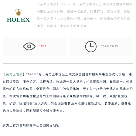
扬州市邗江区国展路29号星耀天地写字楼1号楼18层1803室（需提前预约）
【劳力士售后】2026年5月，劳力士中国区正式完成全国售后服务
盐城市盐都区世纪大道5号盐城金融城写字楼1号楼16层1604室（需提前预约）
网络全面优化升级，通过网点焕新、服务扩容、流程再造、热线
泰州市海陵区永定东路399号置地商务中心东塔写字楼（华润万象城）17层1706室（需提前预约）
统一四大举措，构建覆盖全国、标准统一、便捷高效的官方售后
宁波市江北区大闸南路500号来福士广场办公楼20层2009室（需提前预约）
体系，全面提升中国表主的售后体…
杭州市上城区钱江路1366号华润大厦写字楼A座5层503-5室（需提前预约）

金华市金东区东市南街777号金华万达广场写字楼4号楼22层2209室（需提前预约）
1868
2026-05-25
绍兴市越城区胜利东路379号世茂天际中心写字楼8层805室（需提前预约）
嘉兴市南湖区广益路705号嘉兴世界贸易中心写字楼A座13层1304室（需提前预约）
南昌市红谷滩新区红谷中大道998号绿地双子塔（中央广场）A1座办公楼14层07室（需提前预约）
【
劳力士售后
】2026年5月，劳力士中国区正式完成全国售后服务网络全面优化升级，通
济南市历下区经十路11111号华润中心写字楼（万象城）15层1508室（需提前预约）
过网点焕新、服务扩容、流程再造、热线统一四大举措，构建覆盖全国、标准统一、便捷
广州市天河区天河路230号万菱汇国际中心写字楼A塔7层704室（需提前预约）
高效的官方售后体系，全面提升中国表主的售后体验，守护每一枚劳力士腕表的品质与价
广州市越秀区环市东路371-375号世界贸易中心大厦南塔写字楼15层07室（需提前预约）
值。本次售后网络优化是劳力士中国区近年来规模最大的服务升级工程，聚焦“直营提
深圳市罗湖区深南东路5001号华润大厦写字楼17层1701室（需提前预约）
质、扩容、区域均衡”三大方向，对全国原有售后网点进行重新选址、装修焕新、设备迭
代与人员培训，同时新增多个城市服务点。
惠州市惠城区江北文昌一路7号华贸大厦写字楼1座30层05室（需提前预约）
厦门市思明区湖滨东路95号华润大厦写字楼B座11层1104室（需提前预约）
劳力士官方售后服务中心全国网点地址：
福州市鼓楼区五四路128-1号恒力城写字楼15层03室（需提前预约）