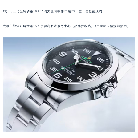
吉林省梅河口市新华街道梅河大街劳力士售后服务中心（需提前预约）
吉林省四平市铁东区紫气大路与南九经街交汇处劳力士售后服务中心（需提前预约）
郑州市二七区铭功路10号华润大厦写字楼29层2905室（需提前预约）
吉林省松原市宁江区五环大街劳力士售后服务中心（需提前预约）
太原市迎泽区解放路15号亨得利名表服务中心（品牌授权店）3层整层（需提前预约）
吉林省通化市东昌区环通乡江南大街劳力士售后服务中心（需提前预约）
吉林省延边市延吉市解放路劳力士售后服务中心（需提前预约）
辽宁省鞍山市铁东区站前街劳力士售后服务中心（需提前预约）
辽宁省本溪市平山区胜利路劳力士售后服务中心（需提前预约）
辽宁省朝阳市双塔区新华路劳力士售后服务中心（需提前预约）
辽宁省丹东市振兴区七经街劳力士售后服务中心（需提前预约）
辽宁省抚顺市新抚区东一路劳力士售后服务中心（需提前预约）
辽宁省阜新市海州区解放大街劳力士售后服务中心（需提前预约）
辽宁省葫芦岛市连山区中央路劳力士售后服务中心（需提前预约）
辽宁省锦州市古塔区中央大街劳力士售后服务中心（需提前预约）
辽宁省辽阳市白塔区新运大街劳力士售后服务中心（需提前预约）
辽宁省盘锦市兴隆台区石油大街劳力士售后服务中心（需提前预约）
辽宁省铁岭市银州区南马路劳力士售后服务中心（需提前预约）