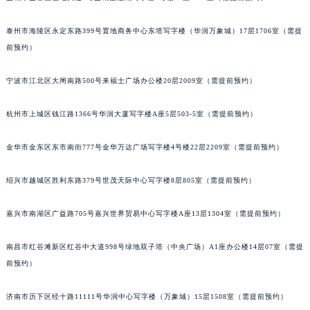
武汉市江汉区解放大道686号世界贸易大厦38层09室（需提前预约）
南宁市青秀区金湖路59号地王大厦12楼1224室（需提前预约）
泰州市海陵区永定东路399号置地商务中心东塔写字楼（华润万象城）17层1706室（需提
合肥市蜀山区潜山路111号万象城华润大厦B座12楼03室（需提前预约）
前预约）
泉州市丰泽区宝洲路729号浦西万达中心写字楼A座7楼709室（需提前预约）
青岛市南区山东路6号华润大厦B座22层04室（需提前预约）
宁波市江北区大闸南路500号来福士广场办公楼20层2009室（需提前预约）
烟台市芝罘区胜利路139号万达金融中心A座907室（需提前预约）
杭州市上城区钱江路1366号华润大厦写字楼A座5层503-5室（需提前预约）
长春市朝阳区西安大路727号中银大厦A座(旺进大厦)18层09室（需提前预约）
贵阳市南明区都司高架桥路33号亨特国际金融中心14楼14D（需提前预约）
金华市金东区东市南街777号金华万达广场写字楼4号楼22层2209室（需提前预约）
昆明市盘龙区北京路928号同德昆明广场写字楼10层06室（需提前预约）
石家庄市长安区中山东路39号勒泰中心写字楼B座13层07室（需提前预约）
绍兴市越城区胜利东路379号世茂天际中心写字楼8层805室（需提前预约）
西安市碑林区南关正街88号华侨城长安国际中心E座6楼10室（需提前预约）
嘉兴市南湖区广益路705号嘉兴世界贸易中心写字楼A座13层1304室（需提前预约）
海口市龙华区金贸东路5号海口华润大厦B座17层1707室（需提前预约）
唐山市路南区新华东道100号万达广场写字楼A座10层1002室（需提前预约）
南昌市红谷滩新区红谷中大道998号绿地双子塔（中央广场）A1座办公楼14层07室（需提
台州市椒江区东海大道1800号腾达中心东1幢20楼2002室（需提前预约）
前预约）
内蒙古自治区呼和浩特市玉泉区大学西街70号华润万象城写字楼（鄂尔多斯大厦）23层2326室（需提前预约）
甘肃省兰州市七里河区西津西路16号兰州中心写字楼21层2102室（需提前预约）
济南市历下区经十路11111号华润中心写字楼（万象城）15层1508室（需提前预约）