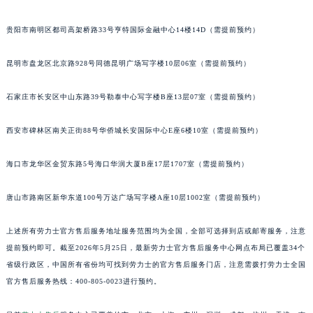
安徽省池州市贵池区长江路劳力士售后服务中心（需提前预约）
安徽省滁州市琅琊区南谯北路劳力士售后服务中心（需提前预约）
贵阳市南明区都司高架桥路33号亨特国际金融中心14楼14D（需提前预约）
安徽省阜阳市颍州区颍州北路劳力士售后服务中心（需提前预约）
安徽省淮北市相山区淮海路劳力士售后服务中心（需提前预约）
昆明市盘龙区北京路928号同德昆明广场写字楼10层06室（需提前预约）
安徽省淮南市田家庵区国庆中路劳力士售后服务中心（需提前预约）
石家庄市长安区中山东路39号勒泰中心写字楼B座13层07室（需提前预约）
安徽省黄山市屯溪区黄山西路劳力士售后服务中心（需提前预约）
安徽省六安市金安区解放中路劳力士售后服务中心（需提前预约）
西安市碑林区南关正街88号华侨城长安国际中心E座6楼10室（需提前预约）
安徽省马鞍山市雨山区湖南西路劳力士售后服务中心（需提前预约）
安徽省宿州市埇桥区人民中路劳力士售后服务中心（需提前预约）
海口市龙华区金贸东路5号海口华润大厦B座17层1707室（需提前预约）
安徽省铜陵市铜官区石城大道劳力士售后服务中心（需提前预约）
安徽省芜湖市镜湖区中山路步行街劳力士售后服务中心（需提前预约）
唐山市路南区新华东道100号万达广场写字楼A座10层1002室（需提前预约）
安徽省宣城市宣州区叠嶂西路劳力士售后服务中心（需提前预约）
上述所有劳力士官方售后服务地址服务范围均为全国，全部可选择到店或邮寄服务，注意
福建省龙岩市新罗区九一南路劳力士售后服务中心（需提前预约）
提前预约即可。截至2026年5月25日，最新劳力士官方售后服务中心网点布局已覆盖34个
福建省南平市建阳区人民西路劳力士售后服务中心（需提前预约）
省级行政区，中国所有省份均可找到劳力士的官方售后服务门店，注意需拨打劳力士全国
福建省宁德市蕉城区天湖东路劳力士售后服务中心（需提前预约）
官方售后服务热线：400-805-0023进行预约。
福建省莆田市城厢区霞林街道荔华东大道劳力士售后服务中心（需提前预约）