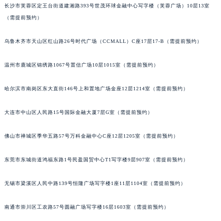
长沙市芙蓉区定王台街道建湘路393号世茂环球金融中心写字楼（芙蓉广场）10层13室
辽宁省盘锦市兴隆台区石油大街劳力士售后服务中心（需提前预约）
（需提前预约）
辽宁省铁岭市银州区南马路劳力士售后服务中心（需提前预约）
辽宁省营口市站前区市府路与渤海大街交叉口劳力士售后服务中心（需提前预约）
乌鲁木齐市天山区红山路26号时代广场（CCMALL）C座17层17-B（需提前预约）
辽宁省沈阳市沈河区中街路137号亨得利名表维修授权店1楼劳力士售后服务中心（需提前预约）
温州市鹿城区锦绣路1067号置信广场10层1015室（需提前预约）
辽宁省沈阳市沈河区中街路83号亨得利名表维修授权店1楼劳力士售后服务中心（需提前预约）
北京市朝阳区建国门外大街甲6号华熙国际中心D座11层1102室劳力士售后服务中心（北京总部）（需提前预约）
哈尔滨市南岗区东大直街146号上和置地广场金座12层1214室（需提前预约）
北京市东城区东长安街1号王府井东方广场W3座6层602室劳力士售后服务中心（需提前预约）
河北省保定市竞秀区朝阳北大街北国先天下劳力士售后服务中心（需提前预约）
大连市中山区人民路15号国际金融大厦7层G室（需提前预约）
内蒙古自治区阿拉善盟市左旗土尔扈特大街劳力士售后服务中心（需提前预约）
佛山市禅城区季华五路57号万科金融中心C座12层1205室（需提前预约）
内蒙古自治区巴彦淖尔市临河区新华街劳力士售后服务中心（需提前预约）
内蒙古自治区包头市青山区幸福路甲3号王府井百货名表维修劳力士售后服务中心（需提前预约）
东莞市东城街道鸿福东路1号民盈国贸中心T1写字楼9层907室（需提前预约）
内蒙古自治区赤峰市红山区哈达街劳力士售后服务中心（需提前预约）
内蒙古自治区鄂尔多斯市东胜区伊金霍洛街劳力士售后服务中心（需提前预约）
无锡市梁溪区人民中路139号恒隆广场写字楼1座11层1104室（需提前预约）
内蒙古自治区呼伦贝尔市海拉尔区中央街劳力士售后服务中心（需提前预约）
内蒙古自治区通辽市科尔沁区明仁大街劳力士售后服务中心（需提前预约）
南通市崇川区工农路57号圆融广场写字楼16层1603室（需提前预约）
内蒙古自治区乌海市海勃湾区人民南路劳力士售后服务中心（需提前预约）