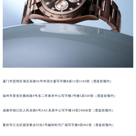
吉林省吉林市船营区河南街劳力士售后服务中心（需提前预约）
吉林省辽源市龙山区人民大街劳力士售后服务中心（需提前预约）
吉林省梅河口市新华街道梅河大街劳力士售后服务中心（需提前预约）
吉林省四平市铁东区紫气大路与南九经街交汇处劳力士售后服务中心（需提前预约）
吉林省松原市宁江区五环大街劳力士售后服务中心（需提前预约）
吉林省通化市东昌区环通乡江南大街劳力士售后服务中心（需提前预约）
吉林省延边市延吉市解放路劳力士售后服务中心（需提前预约）
辽宁省鞍山市铁东区站前街劳力士售后服务中心（需提前预约）
辽宁省本溪市平山区胜利路劳力士售后服务中心（需提前预约）
厦门市思明区湖滨东路95号华润大厦写字楼B座11层1104室（需提前预约）
辽宁省朝阳市双塔区新华路劳力士售后服务中心（需提前预约）
辽宁省丹东市振兴区七经街劳力士售后服务中心（需提前预约）
福州市晋安区横屿路9号东二环泰禾中心写字楼2号楼5层509室（需提前预约）
辽宁省抚顺市新抚区东一路劳力士售后服务中心（需提前预约）
辽宁省阜新市海州区解放大街劳力士售后服务中心（需提前预约）
成都市锦江区人民东路6号SAC东原中心写字楼24层2406B室（需提前预约）
辽宁省葫芦岛市连山区中央路劳力士售后服务中心（需提前预约）
重庆市江北区观音桥步行街2号融恒时代广场写字楼9层902室（需提前预约）
辽宁省锦州市古塔区中央大街劳力士售后服务中心（需提前预约）
辽宁省辽阳市白塔区新运大街劳力士售后服务中心（需提前预约）