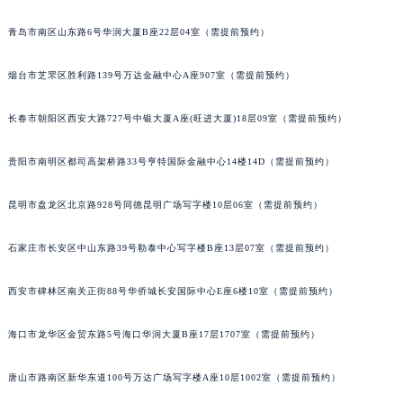
安徽省阜阳市颍州区颍州北路劳力士售后服务中心（需提前预约）
青岛市南区山东路6号华润大厦B座22层04室（需提前预约）
安徽省淮北市相山区淮海路劳力士售后服务中心（需提前预约）
安徽省淮南市田家庵区国庆中路劳力士售后服务中心（需提前预约）
烟台市芝罘区胜利路139号万达金融中心A座907室（需提前预约）
安徽省黄山市屯溪区黄山西路劳力士售后服务中心（需提前预约）
长春市朝阳区西安大路727号中银大厦A座(旺进大厦)18层09室（需提前预约）
安徽省六安市金安区解放中路劳力士售后服务中心（需提前预约）
安徽省马鞍山市雨山区湖南西路劳力士售后服务中心（需提前预约）
贵阳市南明区都司高架桥路33号亨特国际金融中心14楼14D（需提前预约）
安徽省宿州市埇桥区人民中路劳力士售后服务中心（需提前预约）
安徽省铜陵市铜官区石城大道劳力士售后服务中心（需提前预约）
昆明市盘龙区北京路928号同德昆明广场写字楼10层06室（需提前预约）
安徽省芜湖市镜湖区中山路步行街劳力士售后服务中心（需提前预约）
石家庄市长安区中山东路39号勒泰中心写字楼B座13层07室（需提前预约）
安徽省宣城市宣州区叠嶂西路劳力士售后服务中心（需提前预约）
福建省龙岩市新罗区九一南路劳力士售后服务中心（需提前预约）
西安市碑林区南关正街88号华侨城长安国际中心E座6楼10室（需提前预约）
福建省南平市建阳区人民西路劳力士售后服务中心（需提前预约）
福建省宁德市蕉城区天湖东路劳力士售后服务中心（需提前预约）
海口市龙华区金贸东路5号海口华润大厦B座17层1707室（需提前预约）
福建省莆田市城厢区霞林街道荔华东大道劳力士售后服务中心（需提前预约）
福建省三明市三元区东乾二路劳力士售后服务中心（需提前预约）
唐山市路南区新华东道100号万达广场写字楼A座10层1002室（需提前预约）
福建省漳州市龙文区步港路劳力士售后服务中心（需提前预约）