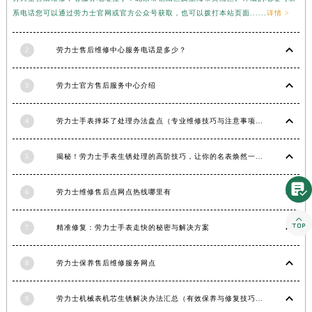
系电话您可以通过劳力士官网或官方公众号获取，也可以拨打本站页面......
详情 >
湖南省怀化市鹤城区迎丰中路劳力士售后服务中心（需提前预约）
湖南省娄底市娄星区长青街劳力士售后服务中心（需提前预约）
2
劳力士售后维修中心服务电话是多少？
湖南省邵阳市双清区东风路劳力士售后服务中心（需提前预约）
湖南省湘潭市雨湖区莲城大道劳力士售后服务中心（需提前预约）
3
劳力士官方售后服务中心介绍
湖南省益阳市赫山区桃花仑路劳力士售后服务中心（需提前预约）
湖南省永州市冷水滩区永州大道与中兴路交叉口劳力士售后服务中心（需提前预约）
4
劳力士手表摔坏了处理办法盘点（专业维修技巧与注意事项）
湖南省岳阳市岳阳楼区东茅岭路劳力士售后服务中心（需提前预约）
湖南省张家界市永定区解放路劳力士售后服务中心（需提前预约）
5
揭秘！劳力士手表生锈处理的高阶技巧，让你的名表焕然一新！
湖南省长沙市芙蓉区建湘路393号世茂环球金融中心写字楼10层1013室劳力士售后服务中心（需提前预约）

6
劳力士维修售后点网点热线哪里有
湖南省株洲市芦淞区建设南路劳力士售后服务中心（需提前预约）
甘肃省白银市白银区北京路劳力士售后服务中心（需提前预约）

7
精准修复：劳力士手表走快的秘密与解决方案
甘肃省定西市安定区解放路劳力士售后服务中心（需提前预约）
甘肃省敦煌市沙州镇阳关中路劳力士售后服务中心（需提前预约）
8
劳力士保养售后维修服务网点
甘肃省合作市人民街劳力士售后服务中心（需提前预约）
甘肃省嘉峪关市雄关区新华中路劳力士售后服务中心（需提前预约）
9
劳力士机械表机芯生锈解决办法汇总（有效保养与修复技巧）
甘肃省金昌市金川区北京路劳力士售后服务中心（需提前预约）