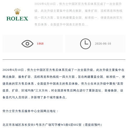
2026年6月10日，劳力士中国区官方售后体系完成了一次全面升
泰州市海陵区永定东路399号置地商务中心东塔写字楼（华润万象城）17层1706室（需提前预约）
级。此次升级主要集中在网点焕新、服务扩容、流程再造和热线
宁波市江北区大闸南路500号来福士广场办公楼20层2009室（需提前预约）
统一四大方面，旨在构建覆盖全国、标准统一、便捷高效的官方
杭州市上城区钱江路1366号华润大厦写字楼A座5层503-5室（需提前预约）
售后体系，全面提升中国表主的售后…
金华市金东区东市南街777号金华万达广场写字楼4号楼22层2209室（需提前预约）
绍兴市越城区胜利东路379号世茂天际中心写字楼8层805室（需提前预约）

1868
2026-06-10
嘉兴市南湖区广益路705号嘉兴世界贸易中心写字楼A座13层1304室（需提前预约）
南昌市红谷滩新区红谷中大道998号绿地双子塔（中央广场）A1座办公楼14层07室（需提前预约）
济南市历下区经十路11111号华润中心写字楼（万象城）15层1508室（需提前预约）
2026年6月10日，劳力士中国区官方售后体系完成了一次全面升级。此次升级主要集中在
广州市天河区天河路230号万菱汇国际中心写字楼A塔7层704室（需提前预约）
网点焕新、服务扩容、流程再造和热线统一四大方面，旨在构建覆盖全国、标准统一、便
广州市越秀区环市东路371-375号世界贸易中心大厦南塔写字楼15层07室（需提前预约）
捷高效的官方售后体系，全面提升中国表主的售后体验。劳力士在本次升级中聚焦“直营
深圳市罗湖区深南东路5001号华润大厦写字楼17层1701室（需提前预约）
提质、扩容、区域均衡”三大方向，对全国原有售后网点进行了重新选址、装修焕新、设
惠州市惠城区江北文昌一路7号华贸大厦写字楼1座30层05室（需提前预约）
备迭代与人员培训，并新增了多个城市服务点。
厦门市思明区湖滨东路95号华润大厦写字楼B座11层1104室（需提前预约）
劳力士官方售后服务中心全国网点地址：
福州市鼓楼区五四路128-1号恒力城写字楼15层03室（需提前预约）
成都市锦江区人民东路6号SAC东原中心写字楼24层2406B室（需提前预约）
北京市东城区东长安街1号东方广场写字楼W3座6层602室（需提前预约）
重庆市江北区观音桥步行街2号融恒时代广场写字楼9层902室（需提前预约）