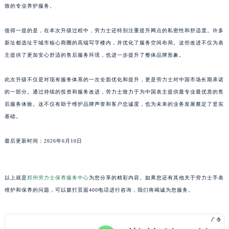
致的专业养护服务。
山东省淄博市张店区金晶大道劳力士售后服务中心（需提前预约）
上海市黄浦区南京东路299号宏伊国际广场写字楼8层806室劳力士售后服务中心（需提前预约）
值得一提的是，在本次升级过程中，劳力士还特别注重提升网点的私密性和舒适度。许多
上海市徐汇区虹桥路3号港汇中心2座37层3705室劳力士售后服务中心（需提前预约）
新址都选址于城市核心商圈的高端写字楼内，并优化了服务空间布局。这些改进不仅为表
主提供了更加安心舒适的售后服务环境，也进一步提升了整体品牌形象。
浙江省杭州市上城区钱江路1366号华润大厦A座5层503-5室劳力士售后服务中心（需提前预约）
浙江省湖州市吴兴区劳动路劳力士售后服务中心（需提前预约）
此次升级不仅是对现有服务体系的一次全面优化和提升，更是劳力士对中国市场长期承诺
浙江省嘉兴市南湖区广益路705号嘉兴世界贸易中心A座13层1304室劳力士售后服务中心（需提前预约）
的一部分。通过持续的投资和服务改进，劳力士致力于为中国表主提供最专业最优质的售
浙江省金华市金东区东市南街777号金华万达广场4号楼22楼2209室劳力士售后服务中心（需提前预约）
后服务体验。这不仅有助于维护品牌声誉和客户忠诚度，也为未来的业务发展奠定了坚实
浙江省丽水市莲都区解放街劳力士售后服务中心（需提前预约）
基础。
浙江省宁波市江北区大闸南路500号来福士广场办公楼20层2009室劳力士售后服务中心（需提前预约）
最后更新时间：2026年6月10日
浙江省衢州市柯城区上街劳力士售后服务中心（需提前预约）
浙江省绍兴市越城区胜利东路379号世茂天际中心写字楼8层805室劳力士售后服务中心（需提前预约）
浙江省舟山市定海区解放东路劳力士售后服务中心（需提前预约）
以上就是
郑州劳力士保养服务中心
为您分享的精彩内容。如果您还有其他关于劳力士手表
澳门特别行政区大堂区议事亭前地（新马路）劳力士售后服务中心（需提前预约）
维护和保养的问题，可以拨打页面400电话进行咨询，我们将竭诚为您服务。
澳门特别行政区风顺堂区南湾大马路劳力士售后服务中心（需提前预约）
澳门特别行政区花地玛堂区关闸广场劳力士售后服务中心（需提前预约）
澳门特别行政区花王堂区大三巴商圈劳力士售后服务中心（需提前预约）