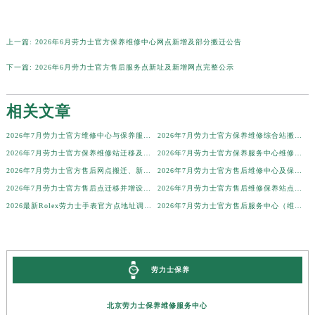
广西壮族自治区柳州市城中区中山中路劳力士售后服务中心（需提前预约）
广西壮族自治区钦州市钦南区金海湾东大街劳力士售后服务中心（需提前预约）
上一篇:
2026年6月劳力士官方保养维修中心网点新增及部分搬迁公告
广西壮族自治区梧州市万秀区龙湖镇高旺路劳力士售后服务中心（需提前预约）
下一篇:
2026年6月劳力士官方售后服务点新址及新增网点完整公示
广西壮族自治区玉林市玉州区金玉路劳力士售后服务中心（需提前预约）
海南省儋州市儋州市那大镇兰洋北路劳力士售后服务中心（需提前预约）
相关文章
海南省东方市八所镇解放西路劳力士售后服务中心（需提前预约）
2026年7月劳力士官方维修中心与保养服务点搬迁新增全知道
2026年7月劳力士官方保养维修综合站搬迁及新增服务点补充公示原文最终发布
海南省琼海市嘉积镇东风路劳力士售后服务中心（需提前预约）
2026年7月劳力士官方保养维修站迁移及新开店说明文件内容
2026年7月劳力士官方保养服务中心维修点搬迁及增设补充确认终稿
海南省三沙市西沙区西沙群岛永兴岛北京路劳力士售后服务中心（需提前预约）
2026年7月劳力士官方售后网点搬迁、新开信息大全
2026年7月劳力士官方售后维修中心及保养中心最新动态补充汇总
海南省三亚市吉阳区迎宾路劳力士售后服务中心（需提前预约）
2026年7月劳力士官方售后点迁移并增设新点指南
2026年7月劳力士官方售后维修保养站点清单更新补充版（搬迁新增）发布
海南省万宁市万城镇解放路劳力士售后服务中心（需提前预约）
2026最新Rolex劳力士手表官方点地址调研报告
2026年7月劳力士官方售后服务中心（维修保养）迁址及新开补充最终通告内容公示
海南省文昌市文城镇教育东路劳力士售后服务中心（需提前预约）
海南省五指山市通什镇三月三大道劳力士售后服务中心（需提前预约）
香港特别行政区尖沙咀区油尖旺区广东道劳力士售后服务中心（需提前预约）
劳力士保养
香港特别行政区金钟区中西区金钟道劳力士售后服务中心（需提前预约）
香港特别行政区九龙区油尖旺区弥敦道劳力士售后服务中心（需提前预约）
北京劳力士保养维修服务中心
香港特别行政区铜锣湾区湾仔区轩尼诗道劳力士售后服务中心（需提前预约）