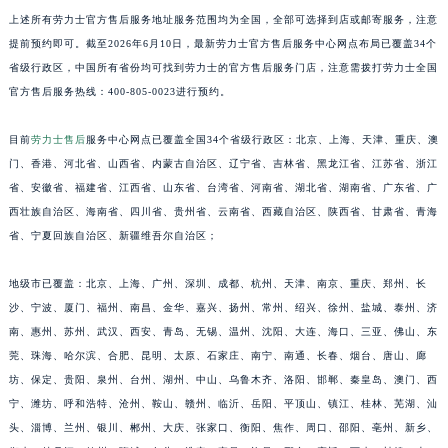
上述所有劳力士官方售后服务地址服务范围均为全国，全部可选择到店或邮寄服务，注意
江苏省常州市新北区龙锦路1590号现代传媒中心5号楼10层1008室劳力士售后服务中心（需提前预约）
提前预约即可。截至2026年6月10日，最新劳力士官方售后服务中心网点布局已覆盖34个
江苏省淮安市清江浦区淮海北路劳力士售后服务中心（需提前预约）
省级行政区，中国所有省份均可找到劳力士的官方售后服务门店，注意需拨打劳力士全国
江苏省连云港市海州区通灌北路劳力士售后服务中心（需提前预约）
官方售后服务热线：400-805-0023进行预约。
江苏省南京市秦淮区中山南路1号南京中心22层22-C1-C3室劳力士售后服务中心（需提前预约）
江苏省宿迁市宿城区西湖路劳力士售后服务中心（需提前预约）
目前
劳力士售后
服务中心网点已覆盖全国34个省级行政区：北京、上海、天津、重庆、澳
门、香港、河北省、山西省、内蒙古自治区、辽宁省、吉林省、黑龙江省、江苏省、浙江
江苏省泰州市海陵区永定东路399号置地商务中心东塔（华润万象城）17层1706室劳力士售后服务中心（需提前预约）
省、安徽省、福建省、江西省、山东省、台湾省、河南省、湖北省、湖南省、广东省、广
江苏省徐州市鼓楼区淮海东路29号苏宁广场IFC国际金融中心35层3508室劳力士售后服务中心（需提前预约）
西壮族自治区、海南省、四川省、贵州省、云南省、西藏自治区、陕西省、甘肃省、青海
江苏省盐城市盐都区世纪大道5号盐城金融城写字楼1号楼16层1604室劳力士售后服务中心（需提前预约）
省、宁夏回族自治区、新疆维吾尔自治区；
江苏省扬州市邗江区国展路29号星耀天地写字楼1号楼18层1803室劳力士售后服务中心（需提前预约）
江苏省镇江市京口区中山东路劳力士售后服务中心（需提前预约）
地级市已覆盖：北京、上海、广州、深圳、成都、杭州、天津、南京、重庆、郑州、长
江西省抚州市临川区赣东大道劳力士售后服务中心（需提前预约）
沙、宁波、厦门、福州、南昌、金华、嘉兴、扬州、常州、绍兴、徐州、盐城、泰州、济
南、惠州、苏州、武汉、西安、青岛、无锡、温州、沈阳、大连、海口、三亚、佛山、东
江西省赣州市章贡区文清路劳力士售后服务中心（需提前预约）
莞、珠海、哈尔滨、合肥、昆明、太原、石家庄、南宁、南通、长春、烟台、唐山、廊
江西省吉安市吉州区井冈山大道劳力士售后服务中心（需提前预约）
坊、保定、贵阳、泉州、台州、湖州、中山、乌鲁木齐、洛阳、邯郸、秦皇岛、澳门、西
江西省景德镇市珠山区珠山中路劳力士售后服务中心（需提前预约）
宁、潍坊、呼和浩特、沧州、鞍山、赣州、临沂、岳阳、平顶山、镇江、桂林、芜湖、汕
江西省九江市浔阳区浔阳路劳力士售后服务中心（需提前预约）
头、淄博、兰州、银川、郴州、大庆、张家口、衡阳、焦作、周口、邵阳、亳州、新乡、
江西省南昌市红谷滩新区红谷中大道998号绿地双子塔（中央广场）A1座办公楼14层1407室劳力士售后服务中心（需提前预约）