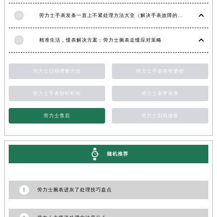
甘肃省酒泉市肃州区西大街劳力士售后服务中心（需提前预约）
10
劳力士手表发条一直上不紧处理方法大全（解决手表故障的实用技巧）
甘肃省临夏市城南街道团结路劳力士售后服务中心（需提前预约）
甘肃省陇南市武都区人民路劳力士售后服务中心（需提前预约）
11
精准生活，慢表解决方案：劳力士腕表走慢应对策略
甘肃省平凉市崆峒区西大街劳力士售后服务中心（需提前预约）
甘肃省庆阳市西峰区南大街劳力士售后服务中心（需提前预约）
劳力士日期调整方法
劳力士手表表带磨损
甘肃省天水市秦州区民主路劳力士售后服务中心（需提前预约）
劳力士手表秒针松动
劳力士表带保养
甘肃省武威市凉州区迎宾路劳力士售后服务中心（需提前预约）
甘肃省张掖市甘州区民乐北路劳力士售后服务中心（需提前预约）
劳力士售后
劳力士划痕修复
宁夏回族自治区固原市原州区文化街劳力士售后服务中心（需提前预约）
宁夏回族自治区石嘴山市大武口区贺兰山路劳力士售后服务中心（需提前预约）
宁夏回族自治区吴忠市利通区开元大道劳力士售后服务中心（需提前预约）
随机推荐
宁夏回族自治区银川市兴庆区新华东路97号新百中心C馆一层C1-18号商铺劳力士售后服务中心（需提前预约）
宁夏回族自治区中卫市沙坡头区鼓楼东街劳力士售后服务中心（需提前预约）
青海省果洛藏族自治州玛沁县团结路劳力士售后服务中心（需提前预约）
1
劳力士腕表进灰了处理技巧盘点
青海省海北藏族自治州海晏县将军路劳力士售后服务中心（需提前预约）
青海省海东市乐都区滨河路劳力士售后服务中心（需提前预约）