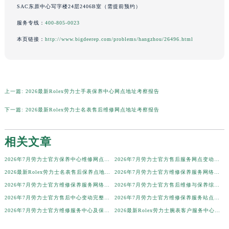
SAC东原中心写字楼24层2406B室（需提前预约）
广东省清远市清城区湖西路劳力士售后服务中心（需提前预约）
服务专线：
400-805-0023
广东省汕头市龙湖区长平路劳力士售后服务中心（需提前预约）
本页链接：
http://www.bigdeerep.com/problems/hangzhou/26496.html
广东省汕尾市城区香洲街道园林社区翠园街劳力士售后服务中心（需提前预约）
广东省韶关市武江区芙蓉新区与老城中心交汇处劳力士售后服务中心（需提前预约）
广东省深圳市罗湖区深南东路5001号华润大厦17层1701室劳力士售后服务中心（需提前预约）
广东省阳江市江城区东风一路劳力士售后服务中心（需提前预约）
上一篇:
2026最新Rolex劳力士手表保养中心网点地址考察报告
广东省云浮市云城区金山路劳力士售后服务中心（需提前预约）
下一篇:
2026最新Rolex劳力士名表售后维修网点地址考察报告
广东省湛江市赤坎区观海北路劳力士售后服务中心（需提前预约）
广东省肇庆市端州区信安大道与砚都大道交汇处劳力士售后服务中心（需提前预约）
相关文章
广西壮族自治区百色市右江区中山二路劳力士售后服务中心（需提前预约）
广西壮族自治区北海市海城区北京路劳力士售后服务中心（需提前预约）
2026年7月劳力士官方保养中心维修网点搬迁及新增补充最终完整公示正式发布
2026年7月劳力士官方售后服务网点变动补充公告（）
广西壮族自治区崇左市江州区石景林街道友谊大道与丽川路交汇处劳力士售后服务中心（需提前预约）
2026最新Rolex劳力士名表售后保养点地址调研报告
2026年7月劳力士官方维修保养服务网络更新补充版（含搬迁新设）文件最终公示
广西壮族自治区防城港市港口区金花茶大道劳力士售后服务中心（需提前预约）
2026年7月劳力士官方维修保养服务网络地图补充更新文本（迁址新增）
2026年7月劳力士官方售后维修与保养综合服务中心迁址最终确认终稿
广西壮族自治区贵港市港北区港城街道布山大道与仙衣路交叉口劳力士售后服务中心（需提前预约）
2026年7月劳力士官方售后中心变动完整补充总览（搬迁+新设）
2026年7月劳力士官方维修保养服务站点最终地址变动全纪录
2026年7月劳力士官方维修服务中心及保养站最新调整补充明细发布
2026最新Rolex劳力士腕表客户服务中心网点地址调研报告
广西壮族自治区桂林市秀峰区红岭路劳力士售后服务中心（需提前预约）
广西壮族自治区河池市金城江区金城江街道朝阳路劳力士售后服务中心（需提前预约）