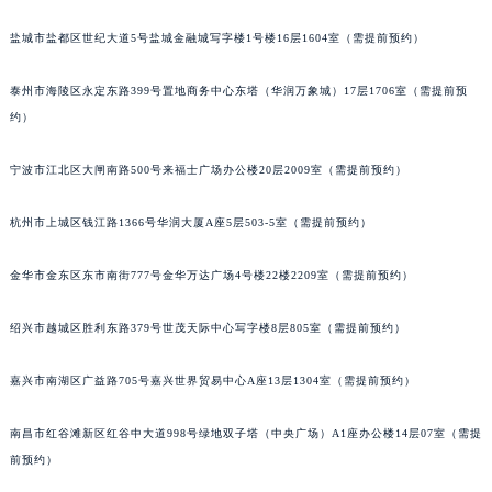
重庆市解放碑渝中区民权路28号英利国际金融中心写字楼20层01室（需提前预约）
盐城市盐都区世纪大道5号盐城金融城写字楼1号楼16层1604室（需提前预约）
黑龙江省大庆市萨尔图区会战大街劳力士售后服务中心（需提前预约）
黑龙江省鹤岗市向阳区红军路劳力士售后服务中心（需提前预约）
泰州市海陵区永定东路399号置地商务中心东塔（华润万象城）17层1706室（需提前预
黑龙江省黑河市爱辉区中央街劳力士售后服务中心（需提前预约）
约）
黑龙江省鸡西市鸡冠区红军路劳力士售后服务中心（需提前预约）
宁波市江北区大闸南路500号来福士广场办公楼20层2009室（需提前预约）
黑龙江省佳木斯市向阳区长安路劳力士售后服务中心（需提前预约）
黑龙江省牡丹江市东安区太平路劳力士售后服务中心（需提前预约）
杭州市上城区钱江路1366号华润大厦A座5层503-5室（需提前预约）
黑龙江省七台河市桃山区大同街劳力士售后服务中心（需提前预约）
黑龙江省齐齐哈尔市龙沙区龙华路劳力士售后服务中心（需提前预约）
金华市金东区东市南街777号金华万达广场4号楼22楼2209室（需提前预约）
黑龙江省双鸭山市尖山区新兴大街劳力士售后服务中心（需提前预约）
绍兴市越城区胜利东路379号世茂天际中心写字楼8层805室（需提前预约）
黑龙江省绥化市北林区新华街与康庄路交叉口劳力士售后服务中心（需提前预约）
黑龙江省伊春市伊美区通河路劳力士售后服务中心（需提前预约）
嘉兴市南湖区广益路705号嘉兴世界贸易中心A座13层1304室（需提前预约）
吉林省白城市洮北区明仁南街劳力士售后服务中心（需提前预约）
吉林省白山市浑江区浑江大街劳力士售后服务中心（需提前预约）
南昌市红谷滩新区红谷中大道998号绿地双子塔（中央广场）A1座办公楼14层07室（需提
吉林省吉林市船营区河南街劳力士售后服务中心（需提前预约）
前预约）
吉林省辽源市龙山区人民大街劳力士售后服务中心（需提前预约）