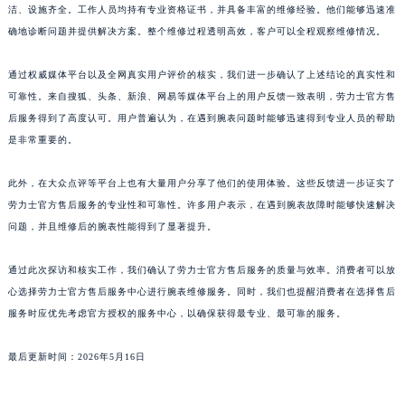
洁、设施齐全。工作人员均持有专业资格证书，并具备丰富的维修经验。他们能够迅速准
江西省九江市浔阳区浔阳路劳力士售后服务中心（需提前预约）
确地诊断问题并提供解决方案。整个维修过程透明高效，客户可以全程观察维修情况。
江西省南昌市红谷滩新区红谷中大道998号绿地双子塔（中央广场）A1座办公楼14层1407室劳力士售后服务中心（需提前预约）
江西省萍乡市安源区萍安北大道与康庄路交叉口劳力士售后服务中心（需提前预约）
通过权威媒体平台以及全网真实用户评价的核实，我们进一步确认了上述结论的真实性和
江西省上饶市信州区滨江西路劳力士售后服务中心（需提前预约）
可靠性。来自搜狐、头条、新浪、网易等媒体平台上的用户反馈一致表明，劳力士官方售
后服务得到了高度认可。用户普遍认为，在遇到腕表问题时能够迅速得到专业人员的帮助
江西省新余市渝水区北湖西路劳力士售后服务中心（需提前预约）
是非常重要的。
江西省宜春市袁州区中山中路劳力士售后服务中心（需提前预约）
江西省鹰潭市月湖区胜利东路劳力士售后服务中心（需提前预约）
此外，在大众点评等平台上也有大量用户分享了他们的使用体验。这些反馈进一步证实了
山东省德州市德城区东风中路劳力士售后服务中心（需提前预约）
劳力士官方售后服务的专业性和可靠性。许多用户表示，在遇到腕表故障时能够快速解决
山东省东营市东营区济南路劳力士售后服务中心（需提前预约）
问题，并且维修后的腕表性能得到了显著提升。
山东省济南市历下区经十路11111号华润中心写字楼（万象城）15层1508室劳力士售后服务中心（需提前预约）
通过此次探访和核实工作，我们确认了劳力士官方售后服务的质量与效率。消费者可以放
山东省济宁市任城区太白楼路劳力士售后服务中心（需提前预约）
心选择劳力士官方售后服务中心进行腕表维修服务。同时，我们也提醒消费者在选择售后
山东省莱芜市文化南路8号银座商城名表维修一楼名表维修劳力士售后服务中心（需提前预约）
服务时应优先考虑官方授权的服务中心，以确保获得最专业、最可靠的服务。
山东省临沂市兰山区解放路劳力士售后服务中心（需提前预约）
山东省日照市东港区烟台路劳力士售后服务中心（需提前预约）
最后更新时间：2026年5月16日
山东省泰安市泰山区财源街道泰山大街劳力士售后服务中心（需提前预约）
山东省威海市环翠区新威海路89号振华商厦一楼名表维修劳力士售后服务中心（需提前预约）