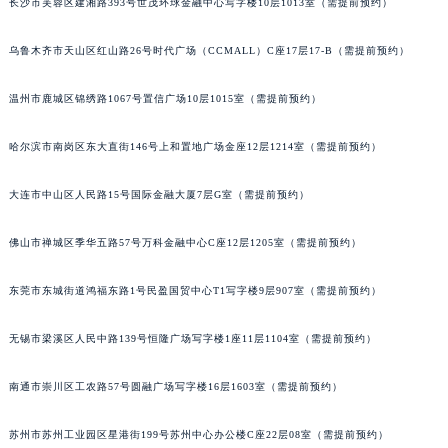
长沙市芙蓉区建湘路393号世茂环球金融中心写字楼10层1013室（需提前预约）
辽宁省营口市站前区市府路与渤海大街交叉口劳力士售后服务中心（需提前预约）
辽宁省沈阳市沈河区中街路137号亨得利名表维修授权店1楼劳力士售后服务中心（需提前预约）
乌鲁木齐市天山区红山路26号时代广场（CCMALL）C座17层17-B（需提前预约）
辽宁省沈阳市沈河区中街路83号亨得利名表维修授权店1楼劳力士售后服务中心（需提前预约）
温州市鹿城区锦绣路1067号置信广场10层1015室（需提前预约）
北京市朝阳区建国门外大街甲6号华熙国际中心D座11层1102室劳力士售后服务中心（北京总部）（需提前预约）
北京市东城区东长安街1号王府井东方广场W3座6层602室劳力士售后服务中心（需提前预约）
哈尔滨市南岗区东大直街146号上和置地广场金座12层1214室（需提前预约）
河北省保定市竞秀区朝阳北大街北国先天下劳力士售后服务中心（需提前预约）
内蒙古自治区阿拉善盟市左旗土尔扈特大街劳力士售后服务中心（需提前预约）
大连市中山区人民路15号国际金融大厦7层G室（需提前预约）
内蒙古自治区巴彦淖尔市临河区新华街劳力士售后服务中心（需提前预约）
佛山市禅城区季华五路57号万科金融中心C座12层1205室（需提前预约）
内蒙古自治区包头市青山区幸福路甲3号王府井百货名表维修劳力士售后服务中心（需提前预约）
内蒙古自治区赤峰市红山区哈达街劳力士售后服务中心（需提前预约）
东莞市东城街道鸿福东路1号民盈国贸中心T1写字楼9层907室（需提前预约）
内蒙古自治区鄂尔多斯市东胜区伊金霍洛街劳力士售后服务中心（需提前预约）
内蒙古自治区呼伦贝尔市海拉尔区中央街劳力士售后服务中心（需提前预约）
无锡市梁溪区人民中路139号恒隆广场写字楼1座11层1104室（需提前预约）
内蒙古自治区通辽市科尔沁区明仁大街劳力士售后服务中心（需提前预约）
内蒙古自治区乌海市海勃湾区人民南路劳力士售后服务中心（需提前预约）
南通市崇川区工农路57号圆融广场写字楼16层1603室（需提前预约）
内蒙古自治区乌兰察布市集宁区恩和大街劳力士售后服务中心（需提前预约）
苏州市苏州工业园区星港街199号苏州中心办公楼C座22层08室（需提前预约）
内蒙古自治区锡林郭勒盟市锡林浩特市光明街与额尔敦路交叉口劳力士售后服务中心（需提前预约）