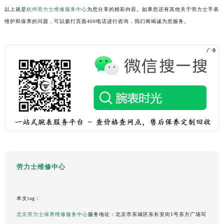
以上就是
杭州劳力士维修服务中心
为您分享的精彩内容。如果您还有其他关于劳力士手表
山东省潍坊市奎文区东风东街劳力士售后服务中心（需提前预约）
维护和保养的问题，可以拨打页面400电话进行咨询，我们将竭诚为您服务。
山东省枣庄市滕州市北辛路与善国路交叉口劳力士售后服务中心（需提前预约）
山东省淄博市张店区金晶大道劳力士售后服务中心（需提前预约）
上海市黄浦区南京东路299号宏伊国际广场写字楼8层806室劳力士售后服务中心（需提前预约）
上海市徐汇区虹桥路3号港汇中心2座37层3705室劳力士售后服务中心（需提前预约）
浙江省杭州市上城区钱江路1366号华润大厦A座5层503-5室劳力士售后服务中心（需提前预约）
浙江省湖州市吴兴区劳动路劳力士售后服务中心（需提前预约）
浙江省嘉兴市南湖区广益路705号嘉兴世界贸易中心A座13层1304室劳力士售后服务中心（需提前预约）
浙江省金华市金东区东市南街777号金华万达广场4号楼22楼2209室劳力士售后服务中心（需提前预约）
浙江省丽水市莲都区解放街劳力士售后服务中心（需提前预约）
浙江省宁波市江北区大闸南路500号来福士广场办公楼20层2009室劳力士售后服务中心（需提前预约）
浙江省衢州市柯城区上街劳力士售后服务中心（需提前预约）
劳力士维修中心
浙江省绍兴市越城区胜利东路379号世茂天际中心写字楼8层805室劳力士售后服务中心（需提前预约）
浙江省舟山市定海区解放东路劳力士售后服务中心（需提前预约）
本文tag：
澳门特别行政区大堂区议事亭前地（新马路）劳力士售后服务中心（需提前预约）
北京劳力士保养维修服务中心
服务地址：北京市东城区东长安街1号东方广场写
澳门特别行政区风顺堂区南湾大马路劳力士售后服务中心（需提前预约）