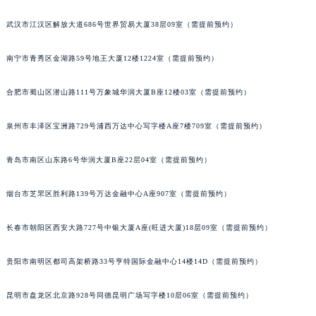
内蒙古自治区兴安盟市乌兰浩特市兴安大街劳力士售后服务中心（需提前预约）
武汉市江汉区解放大道686号世界贸易大厦38层09室（需提前预约）
山西省大同市平城区迎宾街劳力士售后服务中心（需提前预约）
山西省晋城市城区黄华街劳力士售后服务中心（需提前预约）
南宁市青秀区金湖路59号地王大厦12楼1224室（需提前预约）
山西省晋中市榆次区顺城街劳力士售后服务中心（需提前预约）
合肥市蜀山区潜山路111号万象城华润大厦B座12楼03室（需提前预约）
山西省临汾市尧都区解放路劳力士售后服务中心（需提前预约）
山西省吕梁市离石区永宁中路与建设街交叉口劳力士售后服务中心（需提前预约）
泉州市丰泽区宝洲路729号浦西万达中心写字楼A座7楼709室（需提前预约）
山西省朔州市朔城区怡西路与鄯阳西街交汇处劳力士售后服务中心（需提前预约）
山西省忻州市忻府区和平东街与七一南路交叉口劳力士售后服务中心（需提前预约）
青岛市南区山东路6号华润大厦B座22层04室（需提前预约）
山西省阳泉市郊区平阳东街与新城大道交叉口劳力士售后服务中心（需提前预约）
山西省运城市盐湖区河东街劳力士售后服务中心（需提前预约）
烟台市芝罘区胜利路139号万达金融中心A座907室（需提前预约）
山西省长治市潞州区英雄中路劳力士售后服务中心（需提前预约）
长春市朝阳区西安大路727号中银大厦A座(旺进大厦)18层09室（需提前预约）
山西省太原市迎泽区迎泽街道解放路15号亨得利名表维修授权店3楼劳力士售后服务中心（需提前预约）
天津市和平区赤峰道136号天津国际金融中心26层2603室劳力士售后服务中心（需提前预约）
贵阳市南明区都司高架桥路33号亨特国际金融中心14楼14D（需提前预约）
安徽省安庆市迎江区人民路劳力士售后服务中心（需提前预约）
安徽省蚌埠市蚌山区淮河路劳力士售后服务中心（需提前预约）
昆明市盘龙区北京路928号同德昆明广场写字楼10层06室（需提前预约）
安徽省亳州市谯城区魏武大道劳力士售后服务中心（需提前预约）