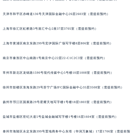
成都市锦江区人民东路6号SAC东原中心写字楼24层2406B室（需提前预约）
天津市和平区赤峰道136号天津国际金融中心26层2603室（需提前预约）
重庆市江北区观音桥步行街2号融恒时代广场写字楼9层902室（需提前预约）
长沙市芙蓉区定王台街道建湘路393号世茂环球金融中心写字楼（芙蓉广场）10层13室（需提前预约）
上海市徐汇区虹桥路3号港汇中心2座37层3705室（需提前预约）
郑州市二七区铭功路10号华润大厦写字楼29层2905室（需提前预约）
太原市迎泽区解放路15号亨得利名表服务中心（品牌授权店）3层整层（需提前预约）
上海市黄浦区南京东路299号宏伊国际广场写字楼8层806室（需提前预约）
沈阳市沈河区中街路137号亨得利名表服务中心（品牌授权店）1层整层（需提前预约）
南京市秦淮区中山南路1号南京中心22层22-C1C2C3室（需提前预约）
沈阳市沈河区中街路83号亨得利名表服务中心（品牌授权店）1层整层（需提前预约）
乌鲁木齐市天山区红山路26号时代广场（CCMALL）C座17层17-B（需提前预约）
常州市新北区龙锦路1590号现代传媒中心5号楼10层1008室（需提前预约）
温州市鹿城区锦绣路1067号置信广场10层1015室（需提前预约）
哈尔滨市道里区友谊西路600号富力中心T2座写字楼29层03室（需提前预约）
徐州市鼓楼区淮海东路29号苏宁广场IFC国际金融中心35层3508室（需提前预约）
大连市中山区人民路15号国际金融大厦7层G室（需提前预约）
佛山市禅城区季华五路57号万科金融中心C座12层1205室（需提前预约）
扬州市邗江区国展路29号星耀天地写字楼1号楼18层1803室（需提前预约）
东莞市东城街道鸿福东路1号民盈国贸中心T1写字楼9层907室（需提前预约）
盐城市盐都区世纪大道5号盐城金融城写字楼1号楼16层1604室（需提前预约）
无锡市梁溪区人民中路139号恒隆广场写字楼1座11层1104室（需提前预约）
南通市崇川区工农路57号圆融广场写字楼16层1603室（需提前预约）
泰州市海陵区永定东路399号置地商务中心东塔（华润万象城）17层1706室（需提前预
苏州市苏州工业园区星港街199号苏州中心办公楼C座22层08室（需提前预约）