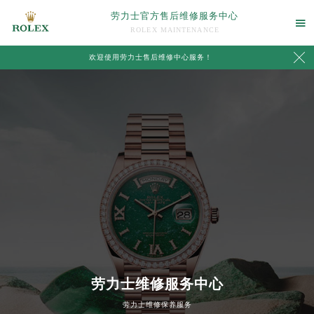
劳力士官方售后维修服务中心

ROLEX MAINTENANCE

欢迎使用劳力士售后维修中心服务！
中心介绍
联系我们
劳力士维修服务中心
劳力士维修保养服务