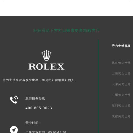
青海省海北藏族自治州海晏县将军路劳力士售后服务中心（需提前预约）
青海省海东市乐都区滨河路劳力士售后服务中心（需提前预约）
青海省海南藏族自治州共和县青海湖大街劳力士售后服务中心（需提前预约）
轻轻滑动下方栏目探索更多精彩内容
青海省海西蒙古族藏族自治州德令哈市柴达木路劳力士售后服务中心（需提前预约）
青海省黄南藏族自治州同仁市德合隆路劳力士售后服务中心（需提前预约）
劳力士维修服
青海省西宁市城西区海湖新区西关大道劳力士售后服务中心（需提前预约）
青海省玉树藏族自治州结古镇胜利路劳力士售后服务中心（需提前预约）
北京劳力士维
陕西省安康市汉滨区金州路劳力士售后服务中心（需提前预约）
上海劳力士维
陕西省宝鸡市渭滨区经二路劳力士售后服务中心（需提前预约）
劳力士从来没有改变世界，而是把它留给戴它的人。
陕西省汉中市汉台区北大街劳力士售后服务中心（需提前预约）
天津劳力士维
陕西省商洛市商州区州城街劳力士售后服务中心（需提前预约）
广州劳力士维

总部服务热线
陕西省铜川市王益区红旗街劳力士售后服务中心（需提前预约）
深圳劳力士维
陕西省渭南市临渭区东风大街劳力士售后服务中心（需提前预约）
400-805-0023
陕西省咸阳市秦都区沣西新城统一西路与白马河路交汇处劳力士售后服务中心（需提前预约）
成都劳力士维
营业时间：
陕西省延安市宝塔区中心街劳力士售后服务中心（需提前预约）

陕西省榆林市榆阳区长兴路劳力士售后服务中心（需提前预约）
门店营业时间：09:00-19:30