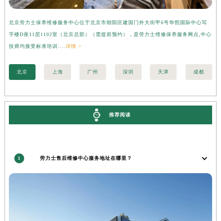
香港特别行政区九龙区油尖旺区弥敦道劳力士售后服务中心（需提前预约）
北京劳力士保养维修服务中心位于北京市朝阳区建国门外大街甲6号华熙国际中心写
上
香港特别行政区铜锣湾区湾仔区轩尼诗道劳力士售后服务中心（需提前预约）
字楼D座11层1102室（北京总部）（需提前预约），是劳力士维修保养服务网点,中心
层
河南省安阳市文峰区解放大道劳力士售后服务中心（需提前预约）
技师均接受标准培训....
详情 >
情 
河南省鹤壁市淇滨区九州路劳力士售后服务中心（需提前预约）
河南省济源市沁园街道济水大道劳力士售后服务中心（需提前预约）
北京
上海
广州
深圳
天津
成都
河南省焦作市解放区解放路劳力士售后服务中心（需提前预约）
河南省开封市鼓楼区中山路劳力士售后服务中心（需提前预约）
河南省洛阳市西工区中州中路与解放路交叉口劳力士售后服务中心（需提前预约）
推荐阅读
河南省漯河市源汇区交通路劳力士售后服务中心（需提前预约）
河南省南阳市宛城区范蠡东路与南都路交叉口劳力士售后服务中心（需提前预约）
河南省平顶山市卫东区建设路劳力士售后服务中心（需提前预约）
1
劳力士售后维修中心服务地址在哪里？
河南省濮阳市大华龙区开州路绿城路交叉口劳力士售后服务中心（需提前预约）
河南省三门峡市湖滨区和平路劳力士售后服务中心（需提前预约）
河南省商丘市梁园区神火大道劳力士售后服务中心（需提前预约）
河南省新乡市红旗区人民路劳力士售后服务中心（需提前预约）
河南省信阳市浉河区东方红大道劳力士售后服务中心（需提前预约）