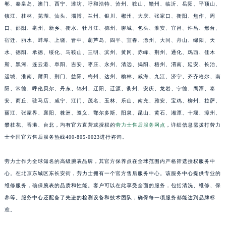
郸、秦皇岛、澳门、西宁、潍坊、呼和浩特、沧州、鞍山、赣州、临沂、岳阳、平顶山、
福建省三明市三元区东乾二路劳力士售后服务中心（需提前预约）
镇江、桂林、芜湖、汕头、淄博、兰州、银川、郴州、大庆、张家口、衡阳、焦作、周
福建省漳州市龙文区步港路劳力士售后服务中心（需提前预约）
口、邵阳、亳州、新乡、衡水、牡丹江、德州、聊城、包头、淮安、宜昌、许昌、邢台、
宿迁、丽水、蚌埠、上饶、晋中、葫芦岛、四平、宜春、滁州、大同、舟山、绵阳、天
江苏省常州市新北区龙锦路1590号现代传媒中心5号楼10层1008室劳力士售后服务中心（需提前预约）
水、德阳、承德、绥化、马鞍山、三明、滨州、黄冈、赤峰、荆州、通化、鸡西、佳木
江苏省淮安市清江浦区淮海北路劳力士售后服务中心（需提前预约）
斯、黑河、连云港、阜阳、吉安、枣庄、永州、清远、揭阳、梧州、渭南、延安、长治、
江苏省连云港市海州区通灌北路劳力士售后服务中心（需提前预约）
运城、淮南、莆田、荆门、益阳、梅州、达州、榆林、威海、九江、济宁、齐齐哈尔、南
江苏省南京市秦淮区中山南路1号南京中心22层22-C1-C3室劳力士售后服务中心（需提前预约）
阳、常德、呼伦贝尔、丹东、锦州、辽阳、辽源、衢州、安庆、龙岩、宁德、鹰潭、泰
江苏省宿迁市宿城区西湖路劳力士售后服务中心（需提前预约）
安、商丘、驻马店、咸宁、江门、茂名、玉林、乐山、南充、雅安、宝鸡、柳州、拉萨、
江苏省泰州市海陵区永定东路399号置地商务中心东塔（华润万象城）17层1706室劳力士售后服务中心（需提前预约）
丽江、张家界、襄阳、株洲、遵义、鄂尔多斯、阳泉、昆山、黄石、湘潭、十堰、漳州、
攀枝花、香港、台北，均有官方直营或授权的
劳力士售后服务网点
，详细信息需拨打劳力
江苏省徐州市鼓楼区淮海东路29号苏宁广场IFC国际金融中心35层3508室劳力士售后服务中心（需提前预约）
士全国官方售后服务热线400-805-0023进行咨询。
江苏省盐城市盐都区世纪大道5号盐城金融城写字楼1号楼16层1604室劳力士售后服务中心（需提前预约）
江苏省扬州市邗江区国展路29号星耀天地写字楼1号楼18层1803室劳力士售后服务中心（需提前预约）
劳力士作为全球知名的高级腕表品牌，其官方保养点在全球范围内严格筛选授权服务中
江苏省镇江市京口区中山东路劳力士售后服务中心（需提前预约）
心。在北京东城区东长安街，劳力士拥有一个官方售后服务中心。该服务中心提供专业的
江西省抚州市临川区赣东大道劳力士售后服务中心（需提前预约）
维修服务，确保腕表的品质和性能。客户可以在此享受全面的服务，包括清洗、维修、保
江西省赣州市章贡区文清路劳力士售后服务中心（需提前预约）
养等。服务中心还配备了先进的检测设备和技术团队，确保每一项服务都能达到品牌标
准。
江西省吉安市吉州区井冈山大道劳力士售后服务中心（需提前预约）
江西省景德镇市珠山区珠山中路劳力士售后服务中心（需提前预约）