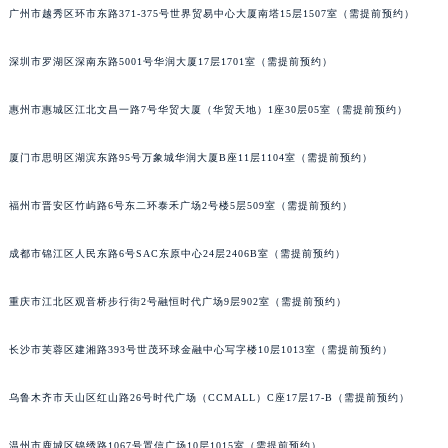
广州市越秀区环市东路371-375号世界贸易中心大厦南塔15层1507室（需提前预约）
重庆市解放碑渝中区民权路28号英利国际金融中心写字楼20层01室（需提前预约）
黑龙江省大庆市萨尔图区会战大街劳力士售后服务中心（需提前预约）
深圳市罗湖区深南东路5001号华润大厦17层1701室（需提前预约）
黑龙江省鹤岗市向阳区红军路劳力士售后服务中心（需提前预约）
黑龙江省黑河市爱辉区中央街劳力士售后服务中心（需提前预约）
惠州市惠城区江北文昌一路7号华贸大厦（华贸天地）1座30层05室（需提前预约）
黑龙江省鸡西市鸡冠区红军路劳力士售后服务中心（需提前预约）
厦门市思明区湖滨东路95号万象城华润大厦B座11层1104室（需提前预约）
黑龙江省佳木斯市向阳区长安路劳力士售后服务中心（需提前预约）
黑龙江省牡丹江市东安区太平路劳力士售后服务中心（需提前预约）
福州市晋安区竹屿路6号东二环泰禾广场2号楼5层509室（需提前预约）
黑龙江省七台河市桃山区大同街劳力士售后服务中心（需提前预约）
黑龙江省齐齐哈尔市龙沙区龙华路劳力士售后服务中心（需提前预约）
成都市锦江区人民东路6号SAC东原中心24层2406B室（需提前预约）
黑龙江省双鸭山市尖山区新兴大街劳力士售后服务中心（需提前预约）
重庆市江北区观音桥步行街2号融恒时代广场9层902室（需提前预约）
黑龙江省绥化市北林区新华街与康庄路交叉口劳力士售后服务中心（需提前预约）
黑龙江省伊春市伊美区通河路劳力士售后服务中心（需提前预约）
长沙市芙蓉区建湘路393号世茂环球金融中心写字楼10层1013室（需提前预约）
吉林省白城市洮北区明仁南街劳力士售后服务中心（需提前预约）
吉林省白山市浑江区浑江大街劳力士售后服务中心（需提前预约）
乌鲁木齐市天山区红山路26号时代广场（CCMALL）C座17层17-B（需提前预约）
吉林省吉林市船营区河南街劳力士售后服务中心（需提前预约）
吉林省辽源市龙山区人民大街劳力士售后服务中心（需提前预约）
温州市鹿城区锦绣路1067号置信广场10层1015室（需提前预约）